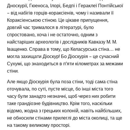
Дноскурії, Гюеноса, Ілорі, Бедпі і Гераклеї Понтійської
– від набігів горців-кораксіенів, чому і називали її
Кораксіенською стіною. Це цікаве припущення,
довгий час трималося в літературі, було
спростовано, хоча і не остаточно, одним з
найстаріших археологів і дослідників Кавказу М. М.
Іващенко. Справа в тому, що Келасурська стіна… не
могла захищати Діоскур! Бо Діоскурія – це сучасний
Сухумі, що знаходиться в п’яти кілометрах за межами
стіни.
Але якщо Діоскурія була поза стіни, тоді сама стіна
оточувала, по суті, пусте місце, бо інші міста того
часу були занадто незначні, щоб через них робити
таке грандіозне будівництво. Крім того, наскільки
відомо, жодна з грецьких колоній, навіть найбільших,
не обносили стінами прилеглі до міста околиці, та ще
на такому великому просторі.