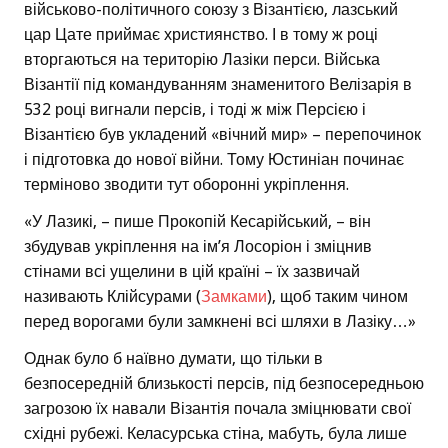
військово-політичного союзу з Візантією, лазський
цар Цате приймає християнство. І в тому ж році
вторгаються на територію Лазіки перси. Війська
Візантії під командуванням знаменитого Велізарія в
532 році вигнали персів, і тоді ж між Персією і
Візантією був укладений «вічний мир» – перепочинок
і підготовка до нової війни. Тому Юстиніан починає
терміново зводити тут оборонні укріплення.
«У Лазикі, – пише Прокопій Кесарійський, – він
збудував укріплення на ім’я Лосоріон і зміцнив
стінами всі ущелини в цій країні – їх зазвичай
називають Клійсурами (
Замками
), щоб таким чином
перед ворогами були замкнені всі шляхи в Лазіку…»
Однак було б наївно думати, що тільки в
безпосередній близькості персів, під безпосередньою
загрозою їх навали Візантія почала зміцнювати свої
східні рубежі. Келасурська стіна, мабуть, була лише