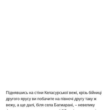
Піднявшись на стіни Келасурської вежі, крізь бійниці
другого ярусу ви побачите на півночі другу таку ж
вежу, а ще далі, біля села Багмарані, – невелику