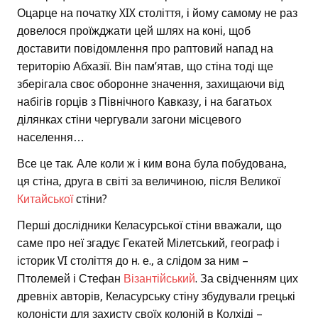
Оцарце на початку XIX століття, і йому самому не раз
довелося проїжджати цей шлях на коні, щоб
доставити повідомлення про раптовий напад на
територію Абхазії. Він пам’ятав, що стіна тоді ще
зберігала своє оборонне значення, захищаючи від
набігів горців з Північного Кавказу, і на багатьох
ділянках стіни чергували загони місцевого
населення…
Все це так. Але коли ж і ким вона була побудована,
ця стіна, друга в світі за величиною, після Великої
Китайської
стіни?
Перші дослідники Келасурської стіни вважали, що
саме про неї згадує Гекатей Мілетський, географ і
історик VI століття до н. е., а слідом за ним –
Птолемей і Стефан
Візантійський
. За свідченням цих
древніх авторів, Келасурську стіну збудували грецькі
колоністи для захисту своїх колоній в Колхіді –