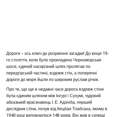
Дороги – ось ключ до розуміння загадки! До кінця 19-
го століття, коли було прокладено Чорноморське
шосе, єдиний наскрізний шлях пролягав по
передгірській частині, вздовж стін, а поперечні
дороги до моря йшли по широким руслам річок.
Про те, що ще в недавні часи дорога вздовж стіни
була єдиним шляхом між Інгурі і Сухумі, чудовий
абхазький краєзнавець І. Е. Адзінба, перший
дослідник стіни, почув від Кецбая Тлабгана, якому в
1940 році виповнилося 148 років. Він жив в селищі