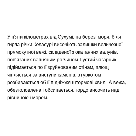
У п’яти кілометрах від Сухумі, на березі моря, біля
гирла річки Келасурі височіють залишки величезної
прямокутної вежі, складеної з окатанних валунів,
пов’язаних вапняним розчином. Густий чагарник
підіймається по її зруйнованим стінам, плющ
чіпляється за виступи каменів, з гуркотом
розбиваються об її підніжжя штормові хвилі. А вежа,
обезголовлена і обсипається, гордо височить над
рівниною і морем.