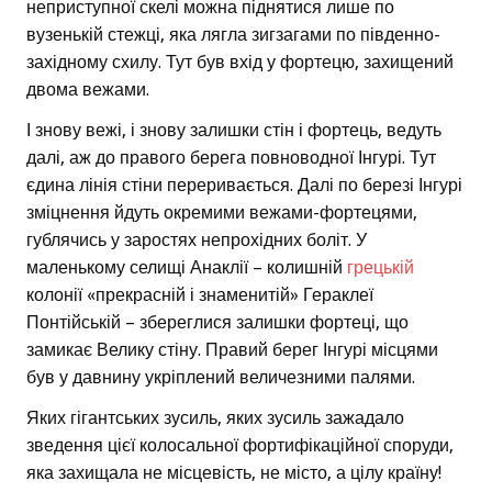
неприступної скелі можна піднятися лише по
вузенькій стежці, яка лягла зигзагами по південно-
західному схилу. Тут був вхід у фортецю, захищений
двома вежами.
І знову вежі, і знову залишки стін і фортець, ведуть
далі, аж до правого берега повноводної Інгурі. Тут
єдина лінія стіни переривається. Далі по березі Інгурі
зміцнення йдуть окремими вежами-фортецями,
гублячись у заростях непрохідних боліт. У
маленькому селищі Анаклії – колишній
грецькій
колонії «прекрасній і знаменитій» Гераклеї
Понтійській – збереглися залишки фортеці, що
замикає Велику стіну. Правий берег Інгурі місцями
був у давнину укріплений величезними палями.
Яких гігантських зусиль, яких зусиль зажадало
зведення цієї колосальної фортифікаційної споруди,
яка захищала не місцевість, не місто, а цілу країну!