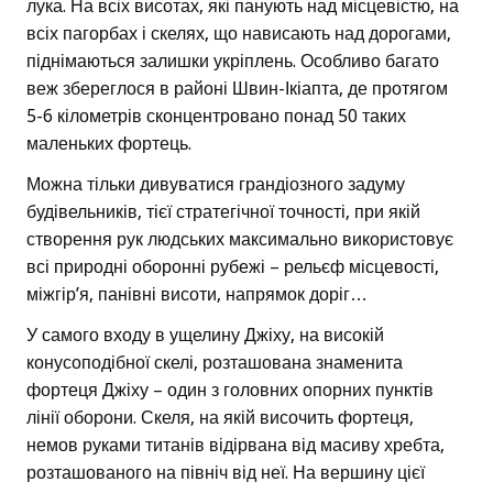
лука. На всіх висотах, які панують над місцевістю, на
всіх пагорбах і скелях, що нависають над дорогами,
піднімаються залишки укріплень. Особливо багато
веж збереглося в районі Швин-Ікіапта, де протягом
5-6 кілометрів сконцентровано понад 50 таких
маленьких фортець.
Можна тільки дивуватися грандіозного задуму
будівельників, тієї стратегічної точності, при якій
створення рук людських максимально використовує
всі природні оборонні рубежі – рельєф місцевості,
міжгір’я, панівні висоти, напрямок доріг…
У самого входу в ущелину Джіху, на високій
конусоподібної скелі, розташована знаменита
фортеця Джіху – один з головних опорних пунктів
лінії оборони. Скеля, на якій височить фортеця,
немов руками титанів відірвана від масиву хребта,
розташованого на північ від неї. На вершину цієї