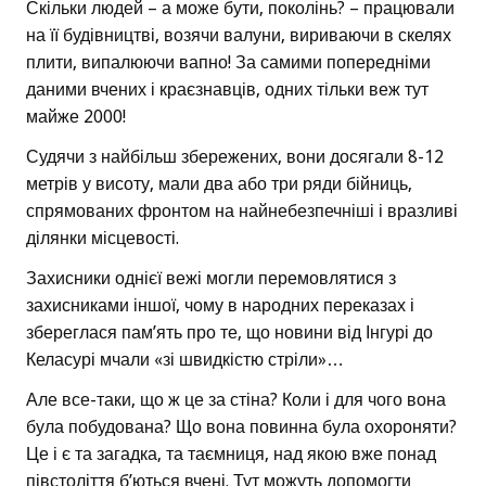
Скільки людей – а може бути, поколінь? – працювали
на її будівництві, возячи валуни, вириваючи в скелях
плити, випалюючи вапно! За самими попередніми
даними вчених і краєзнавців, одних тільки веж тут
майже 2000!
Судячи з найбільш збережених, вони досягали 8-12
метрів у висоту, мали два або три ряди бійниць,
спрямованих фронтом на найнебезпечніші і вразливі
ділянки місцевості.
Захисники однієї вежі могли перемовлятися з
захисниками іншої, чому в народних переказах і
збереглася пам’ять про те, що новини від Інгурі до
Келасурі мчали «зі швидкістю стріли»…
Але все-таки, що ж це за стіна? Коли і для чого вона
була побудована? Що вона повинна була охороняти?
Це і є та загадка, та таємниця, над якою вже понад
півстоліття б’ються вчені. Тут можуть допомогти