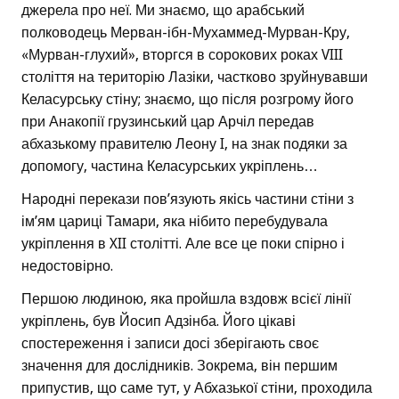
джерела про неї. Ми знаємо, що арабський
полководець Мерван-ібн-Мухаммед-Мурван-Кру,
«Мурван-глухий», вторгся в сорокових роках VIII
століття на територію Лазіки, частково зруйнувавши
Келасурську стіну; знаємо, що після розгрому його
при Анакопії грузинський цар Арчіл передав
абхазькому правителю Леону I, на знак подяки за
допомогу, частина Келасурських укріплень…
Народні перекази пов’язують якісь частини стіни з
ім’ям цариці Тамари, яка нібито перебудувала
укріплення в XII столітті. Але все це поки спірно і
недостовірно.
Першою людиною, яка пройшла вздовж всієї лінії
укріплень, був Йосип Адзінба. Його цікаві
спостереження і записи досі зберігають своє
значення для дослідників. Зокрема, він першим
припустив, що саме тут, у Абхазької стіни, проходила