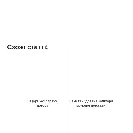
Схожі статті:
Лицарі без страху і
Пакістан: древня культура
докору
молодої держави