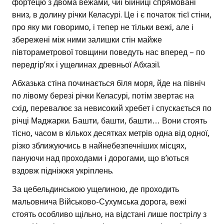
фортецю з двома вежами, чиї бійниці спрямовані
вниз, в долину річки Келасурі. Це і є початок тієї стіни,
про яку ми говоримо, і тепер не тільки вежі, але і
збережені між ними залишки стін майже
півтораметрової товщини поведуть нас вперед – по
передгір’ях і ущелинах древньої Абхазії.
Абхазька стіна починається біля моря, йде на північ
по лівому березі річки Келасурі, потім звертає на
схід, перевалює за невисокий хребет і спускається по
річці Маджарки. Башти, башти, башти… Вони стоять
тісно, часом в кількох десятках метрів одна від одної,
різко зближуючись в найнебезпечніших місцях,
пануючи над проходами і дорогами, що в’ються
вздовж підніжжя укріплень.
За цебельдинською ущелиною, де проходить
мальовнича Військово-Сухумська дорога, вежі
стоять особливо щільно, на відстані лише пострілу з