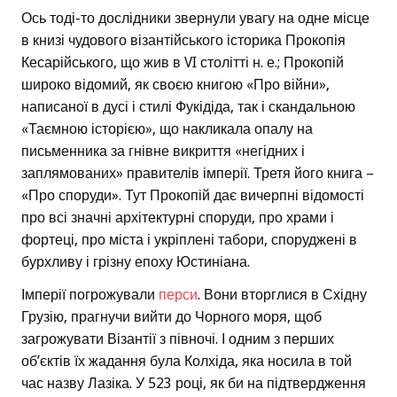
Ось тоді-то дослідники звернули увагу на одне місце
в книзі чудового візантійського історика Прокопія
Кесарійського, що жив в VI столітті н. е.; Прокопій
широко відомий, як своєю книгою «Про війни»,
написаної в дусі і стилі Фукідіда, так і скандальною
«Таємною історією», що накликала опалу на
письменника за гнівне викриття «негідних і
заплямованих» правителів імперії. Третя його книга –
«Про споруди». Тут Прокопій дає вичерпні відомості
про всі значні архітектурні споруди, про храми і
фортеці, про міста і укріплені табори, споруджені в
бурхливу і грізну епоху Юстиніана.
Імперії погрожували
перси
. Вони вторглися в Східну
Грузію, прагнучи вийти до Чорного моря, щоб
загрожувати Візантії з півночі. І одним з перших
об’єктів їх жадання була Колхіда, яка носила в той
час назву Лазіка. У 523 році, як би на підтвердження