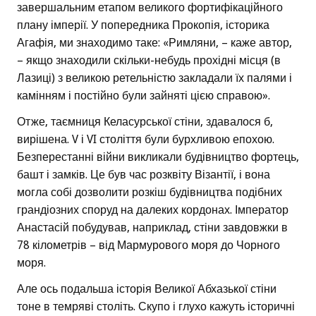
завершальним етапом великого фортифікаційного
плану імперії. У попередника Прокопія, історика
Агафія, ми знаходимо таке: «Римляни, – каже автор,
– якщо знаходили скільки-небудь прохідні місця (в
Лазиці) з великою ретельністю закладали їх палями і
камінням і постійно були зайняті цією справою».
Отже, таємниця Келасурської стіни, здавалося б,
вирішена. V і VI століття були бурхливою епохою.
Безперестанні війни викликали будівництво фортець,
башт і замків. Це був час розквіту Візантії, і вона
могла собі дозволити розкіш будівництва подібних
грандіозних споруд на далеких кордонах. Імператор
Анастасій побудував, наприклад, стіни завдовжки в
78 кілометрів – від Мармурового моря до Чорного
моря.
Але ось подальша історія Великої Абхазької стіни
тоне в темряві століть. Скупо і глухо кажуть історичні