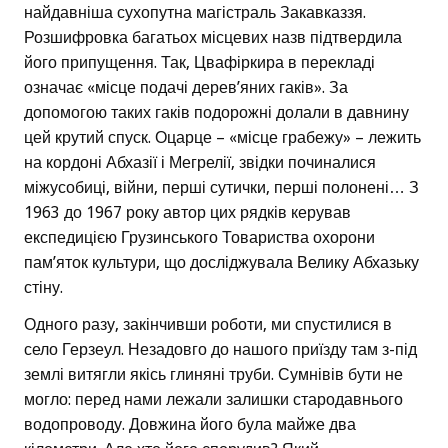
найдавніша сухопутна магістраль Закавказзя.
Розшифровка багатьох місцевих назв підтвердила
його припущення. Так, Цвафіркира в перекладі
означає «місце подачі дерев’яних гаків». За
допомогою таких гаків подорожні долали в давнину
цей крутий спуск. Оцарце – «місце грабежу» – лежить
на кордоні Абхазії і Мегрелії, звідки починалися
міжусобиці, війни, перші сутички, перші полонені… З
1963 до 1967 року автор цих рядків керував
експедицією Грузинського Товариства охорони
пам’яток культури, що досліджувала Велику Абхазьку
стіну.
Одного разу, закінчивши роботи, ми спустилися в
село Герзеул. Незадовго до нашого приїзду там з-під
землі витягли якісь глиняні труби. Сумнівів бути не
могло: перед нами лежали залишки стародавнього
водопроводу. Довжина його була майже два