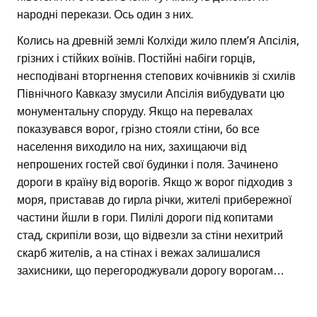
народні перекази. Ось один з них.
Колись на древній землі Колхіди жило плем’я Апсілія,
грізних і стійких воїнів. Постійні набіги горців,
несподівані вторгнення степових кочівників зі схилів
Північного Кавказу змусили Апсілія вибудувати цю
монументальну споруду. Якщо на перевалах
показувався ворог, грізно стояли стіни, бо все
населення виходило на них, захищаючи від
непрошених гостей свої будинки і поля. Зачинено
дороги в країну від ворогів. Якщо ж ворог підходив з
моря, приставав до гирла річки, жителі прибережної
частини йшли в гори. Пилілі дороги під копитами
стад, скрипіли вози, що відвезли за стіни нехитрий
скарб жителів, а на стінах і вежах залишалися
захисники, що перегороджували дорогу ворогам…