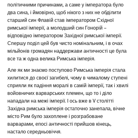
політичними причинами, а саме у імператора було
два сина, і ймовірно, щоб нікого з них не обділити
старший син Флавій став імператором Східної
римської імперії, а молодший син Гонорій –
відповідно імператором Західної римської імперії.
Спершу поділ цей був чисто номінальним, і в очах
мільйонів громадян наддержави античності це була
все та ж одна велика Римська імперія.
Але як ми знаємо поступово Римська імперія стала
хилитися до своєї загибелі, чому в чималому ступені
сприяли як падіння моралі в самій імперії, так і хвилі
войовничих варварських племен, що то і діло
нападали на межі імперії. І ось вже в V столітті
Західна римська імперія остаточно занепала, вічне
місто Рим було захоплене і розграбоване
варварами, епосі античності прийшов кінець,
настало середньовіччя.