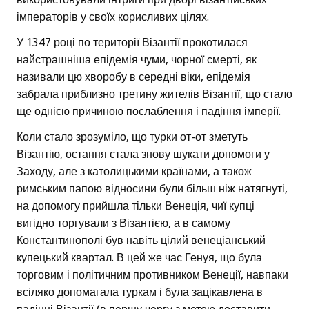
імператорів у своїх корисливих цілях.
У 1347 році по території Візантії прокотилася
найстрашніша епідемія чуми, чорної смерті, як
називали цю хворобу в середні віки, епідемія
забрала приблизно третину жителів Візантії, що стало
ще однією причиною послаблення і падіння імперії.
Коли стало зрозуміло, що турки от-от зметуть
Візантію, остання стала знову шукати допомоги у
Заходу, але з католицькими країнами, а також
римським папою відносини були більш ніж натягнуті,
на допомогу прийшла тільки Венеція, чиї купці
вигідно торгували з Візантією, а в самому
Константинополі був навіть цілий венеціанський
купецький квартал. В цей же час Генуя, що була
торговим і політичним противником Венеції, навпаки
всіляко допомагала туркам і була зацікавлена в