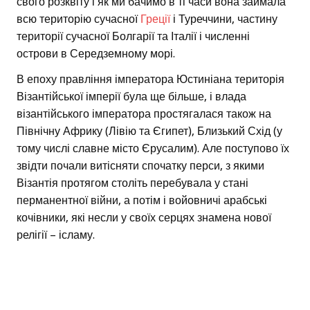
свого розквіту і як ми бачимо в ті часи вона займала
всю територію сучасної
Греції
і Туреччини, частину
території сучасної Болгарії та Італії і численні
острови в Середземному морі.
В епоху правління імператора Юстиніана територія
Візантійської імперії була ще більше, і влада
візантійського імператора простягалася також на
Північну Африку (Лівію та Єгипет), Близький Схід (у
тому числі славне місто Єрусалим). Але поступово їх
звідти почали витісняти спочатку перси, з якими
Візантія протягом століть перебувала у стані
перманентної війни, а потім і войовничі арабські
кочівники, які несли у своїх серцях знамена нової
релігії – ісламу.