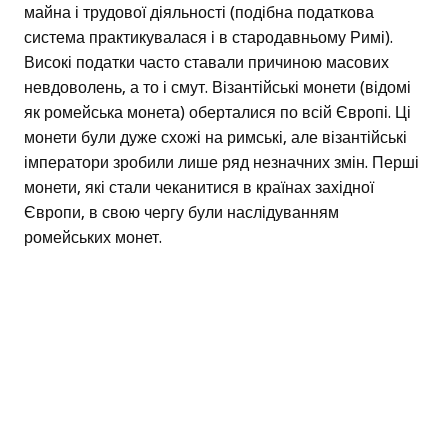
майна і трудової діяльності (подібна податкова
система практикувалася і в стародавньому Римі).
Високі податки часто ставали причиною масових
невдоволень, а то і смут. Візантійські монети (відомі
як ромейська монета) оберталися по всій Європі. Ці
монети були дуже схожі на римські, але візантійські
імператори зробили лише ряд незначних змін. Перші
монети, які стали чеканитися в країнах західної
Європи, в свою чергу були наслідуванням
ромейських монет.