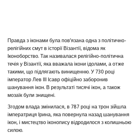
Правда з іконами була пов’язана одна з політично-
релігійних смут в історії Візантії, відома як
Іконоборство. Так називалася релігійно-політична
течія у Візантії, яка вважала ікони ідолами, а отже
такими, що підлягають винищенню. У 730 році
імператор Лев ІІІ Ісавр офіційно заборонив
шанування ікон. В результаті тисячі ікон, а також
мозаїк були знищені.
Згодом влада змінилася, в 787 році на трон зійшла
імператриця Ірина, яка повернула назад шанування
ікон, і мистецтво іконопису відродилося з колишньою
силою.