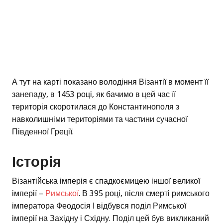
А тут на карті показано володіння Візантії в момент її
занепаду, в 1453 році, як бачимо в цей час її
територія скоротилася до Константинополя з
навколишніми територіями та частини сучасної
Південної Греції.
Історія
Візантійська імперія є спадкоємицею іншої великої
імперії –
Римської
. В 395 році, після смерті римського
імператора Феодосія І відбувся поділ Римської
імперії на Західну і Східну. Поділ цей був викликаний