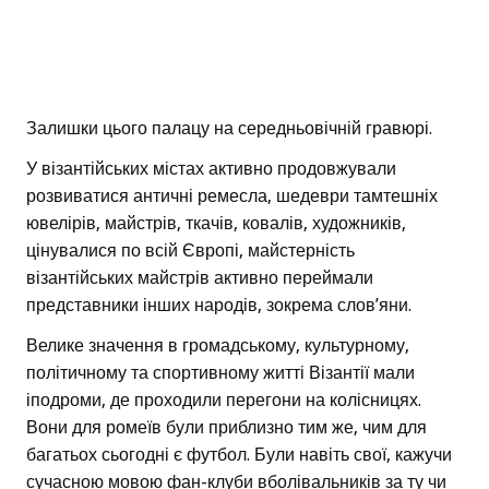
Залишки цього палацу на середньовічній гравюрі.
У візантійських містах активно продовжували
розвиватися античні ремесла, шедеври тамтешніх
ювелірів, майстрів, ткачів, ковалів, художників,
цінувалися по всій Європі, майстерність
візантійських майстрів активно переймали
представники інших народів, зокрема слов’яни.
Велике значення в громадському, культурному,
політичному та спортивному житті Візантії мали
іподроми, де проходили перегони на колісницях.
Вони для ромеїв були приблизно тим же, чим для
багатьох сьогодні є футбол. Були навіть свої, кажучи
сучасною мовою фан-клуби вболівальників за ту чи