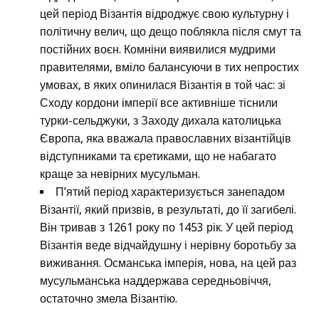
цей період Візантія відроджує свою культурну і
політичну велич, що дещо поблякла після смут та
постійних воєн. Комніни виявилися мудрими
правителями, вміло балансуючи в тих непростих
умовах, в яких опинилася Візантія в той час: зі
Сходу кордони імперії все активніше тіснили
турки-сельджуки, з Заходу дихала католицька
Європа, яка вважала православних візантійців
відступниками та єретиками, що не набагато
краще за невірних мусульман.
П’ятий період характеризується занепадом
Візантії, який призвів, в результаті, до її загибелі.
Він тривав з 1261 року по 1453 рік. У цей період
Візантія веде відчайдушну і нерівну боротьбу за
виживання. Османська імперія, нова, на цей раз
мусульманська наддержава середньовіччя,
остаточно змела Візантію.