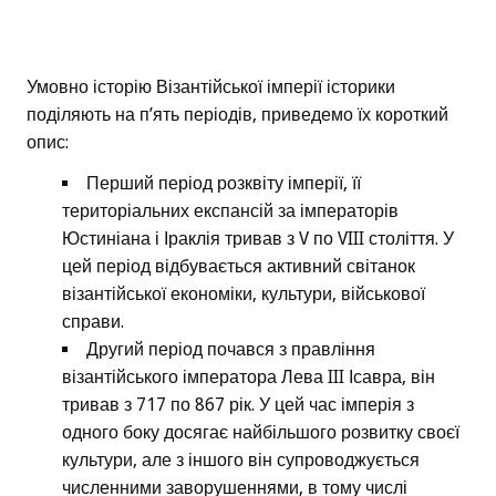
Умовно історію Візантійської імперії історики
поділяють на п’ять періодів, приведемо їх короткий
опис:
Перший період розквіту імперії, її
територіальних експансій за імператорів
Юстиніана і Іраклія тривав з V по VIII століття. У
цей період відбувається активний світанок
візантійської економіки, культури, військової
справи.
Другий період почався з правління
візантійського імператора Лева III Ісавра, він
тривав з 717 по 867 рік. У цей час імперія з
одного боку досягає найбільшого розвитку своєї
культури, але з іншого він супроводжується
численними заворушеннями, в тому числі