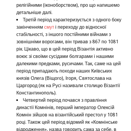
релігійними (іконоборством), про що напишемо
детальніше далі.
Третій період характеризується з одного боку
закінченням
смут
і переходу до відносної
стабільності, з іншого постійними війнами з
зовнішніми ворогами, він тривав з 867 по 1081
рік. Цікаво, що в цей період Візантія активно
воює зі своїми сусідами болгарами і нашими
далекими предками, русичами. Так, саме на цей
період припадають походи наших Київських
князів Олега (Віщого), Ігоря, Святослава на
Царгород (як на Русі називали столицю Візантії
Константинополь).
Четвертий період почався з правління
династії Комнінів, перший імператор Олексій
Комнін зійшов на візантійський престол у 1081
році. Також цей період відомий як «Комнінське
відродження», назва говорить сама за себе, в