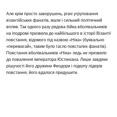
Але крім просто заворушень, різні угруповання
візантійських фанатів, мали і сильний політичний
вплив. Так одного разу рядова бійка вболівальників
на іподромі призвела до найбільшого в історії Візантії
повстання, відомого під назвою «Ніка» (буквально
«перемагай», таким було гасло повсталих фанатів).
Повстання вболівальників «Ніка» ледь не призвело
до повалення імператора Юстиніана. Лише завдяки
рішучості його дружини Феодори і підкупу лідерів
повстання, його вдалося придушити.