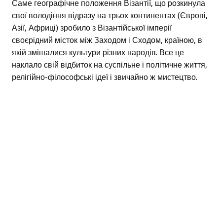
Саме географічне положення Візантії, що розкинула
свої володіння відразу на трьох континентах (Європі,
Азії, Африці) зробило з Візантійської імперії
своєрідний місток між Заходом і Сходом, країною, в
якій змішалися культури різних народів. Все це
наклало свій відбиток на суспільне і політичне життя,
релігійно-філософські ідеї і звичайно ж мистецтво.