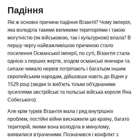
Падіння
Які ж основні причини падіння Візантії? Чому імперія,
яка володіла такими великими територіями і такою
могутністю (як військовою, так і культурною) впала? В
першу чергу найважливішою причиною стало
посилення Османської імперії, по суті, Візантія стала
однією з перших жертв, згодом османські яничари та
сипахи чимало нервів потріпають і багатьом іншим
європейським народам, дійшовши навіть до Відня у
1529 році (звідки їх виб’ють тільки об’єднаними
зусиллями австрійські та польські війська короля Яна
Собеського).
Але крім турків Візантія мала і ряд внутрішніх
проблем, постійні війни виснажили цю країну, багато
територій, якими вона володіла в минулому,
виявилися втраченими. Позначився і конфлікт з