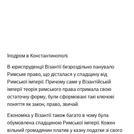
Іподром в Константинополі.
В юриспруденції Візантії безроздільно панувало
Римське право, що дісталася у спадщину від
Римської імперії. Причому саме у Візантійській
імперії теорія римського права отримала свою
остаточну форму, були сформовані такі ключові
поняття як закон, право, звичай.
Економіка у Візантії також багато в чому була
обумовлена спадщиною Римської імперії. Кожен
вільний громадянин платив у казну податки зі свого