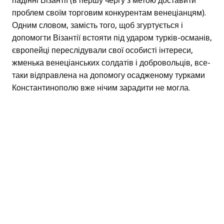
падінні Візантії (в першу чергу з метою доставити
проблем своїм торговим конкурентам венеціанцям).
Одним словом, замість того, щоб згуртується і
допомогти Візантії встояти під ударом турків-османів,
європейці переслідували свої особисті інтереси,
жменька венеціанських солдатів і добровольців, все-
таки відправлена на допомогу осадженому турками
Константинополю вже нічим зарадити не могла.