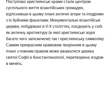
Поступово християнські храми стали центром
суспільного життя візантійських громадян,
відтіснивши в цьому плані античні агори та іподроми
з їх буйними фанатами. Монументальні візантійські
церкви, побудовані в V-X століттях, поєднують у собі
як античну архітектуру (в якої християнські зодчі
багато чого запозичили) так і християнську символіку.
Самим прекрасним храмовим творінням в цьому
плані з повним правом може вважатися церква
святої Софії в Константинополі, перетворена згодом
в мечеть.