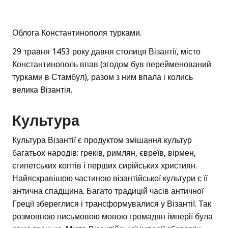
Облога Константинополя турками.
29 травня 1453 року давня столиця Візантії, місто
Константинополь впав (згодом був перейменований
турками в Стамбул), разом з ним впала і колись
велика Візантія.
Культура
Культура Візантії є продуктом змішання культур
багатьох народів: греків, римлян, євреїв, вірмен,
єгипетських коптів і перших сирійських християн.
Найяскравішою частиною візантійської культури є її
антична спадщина. Багато традицій часів античної
Греції збереглися і трансформувалися у Візантії. Так
розмовною письмовою мовою громадян імперії була