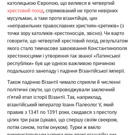
католицькою Європою, що вилився в четвертий
хрестовий похід
, спрямований не проти невірних
мусульман, а таки проти візантійців, цих
«неправильних православних християн-єретиків» (з
точки зору католиків-хрестоносців, звісно). Чи варто
говорити, що четвертий хрестовий похід, результатом
якого стало тимчасове завоювання Константинополя
хрестоносцями і утворення так званої «Латинської
республіки» був ще однією важливою причиною
подальшого занепаду і падіння Візантійської імперії.
Також падінню Візантії чимало сприяли й численні
політичні смути, що супроводжували заключний
п’ятий етап історії Візантії. Так, наприклад,
візантійський імператор Іоанн Палеолог V, який
правив з 1341 по 1391 роки, скидався з престолу
цілих три рази (цікаво, що спершу своїм свекром,
потім сином, потім онуком). Турки ж вміло
використовували інтриги при дворі візантійських