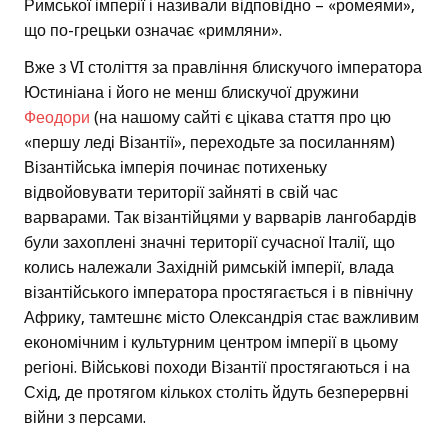
Римської імперії і називали відповідно – «ромеями»,
що по-грецьки означає «римляни».
Вже з VI століття за правління блискучого імператора
Юстиніана і його не менш блискучої дружини
Феодори
(на нашому сайті є цікава стаття про цю
«першу леді Візантії», переходьте за посиланням)
Візантійська імперія починає потихеньку
відвойовувати території зайняті в свій час
варварами. Так візантійцями у варварів лангобардів
були захоплені значні території сучасної Італії, що
колись належали Західній римській імперії, влада
візантійського імператора простягається і в північну
Африку, тамтешнє місто Олександрія стає важливим
економічним і культурним центром імперії в цьому
регіоні. Військові походи Візантії простягаються і на
Схід, де протягом кількох століть йдуть безперервні
війни з персами.