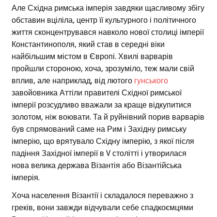
Але Східна римська імперія завдяки щасливому збігу
обставин вціліла, центр її культурного і політичного
життя сконцентрувався навколо нової столиці імперії
Константинополя, який став в середні віки
найбільшим містом в Європі. Хвилі варварів
пройшли стороною, хоча, зрозуміло, теж мали свій
вплив, але наприклад, від лютого
гунського
завойовника Аттіли правителі Східної римської
імперії розсудливо вважали за краще відкупитися
золотом, ніж воювати. Та й руйнівний порив варварів
був спрямований саме на Рим і Західну римську
імперію, що врятувало Східну імперію, з якої після
падіння Західної імперії в V столітті і утворилася
нова велика держава Візантія або Візантійська
імперія.
Хоча населення Візантії і складалося переважно з
греків, вони завжди відчували себе спадкоємцями