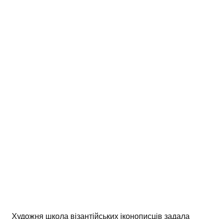
Художня школа візантійських іконописців задала