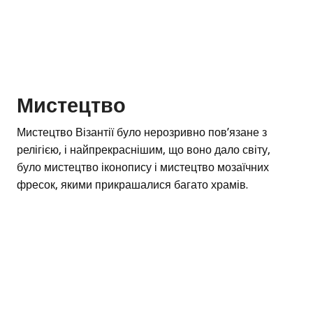
Мистецтво
Мистецтво Візантії було нерозривно пов’язане з
релігією, і найпрекраснішим, що воно дало світу,
було мистецтво іконопису і мистецтво мозаїчних
фресок, якими прикрашалися багато храмів.