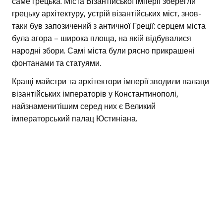
саме грецька. Міста Візантійської імперії зберегли
грецьку архітектуру, устрій візантійських міст, знов-
таки був запозичений з античної Греції: серцем міста
була агора – широка площа, на якій відбувалися
народні збори. Самі міста були рясно прикрашені
фонтанами та статуями.
Кращі майстри та архітектори імперії зводили палаци
візантійських імператорів у Константинополі,
найзнаменитішим серед них є Великий
імператорський палац Юстиніана.