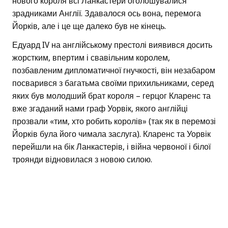
нового короля всі Ланкастери оголошувалися
зрадниками Англії. Здавалося ось вона, перемога
Йорків, але і це ще далеко був не кінець.
Едуард IV на англійському престолі виявився досить
жорстким, впертим і свавільним королем,
позбавленим дипломатичної гнучкості, він незабаром
посварився з багатьма своїми прихильниками, серед
яких був молодший брат короля – герцог Кларенс та
вже згаданий нами граф Уорвік, якого англійці
прозвали «тим, хто робить королів» (так як в перемозі
Йорків була його чимала заслуга). Кларенс та Уорвік
перейшли на бік Ланкастерів, і війна червоної і білої
троянди відновилася з новою силою.