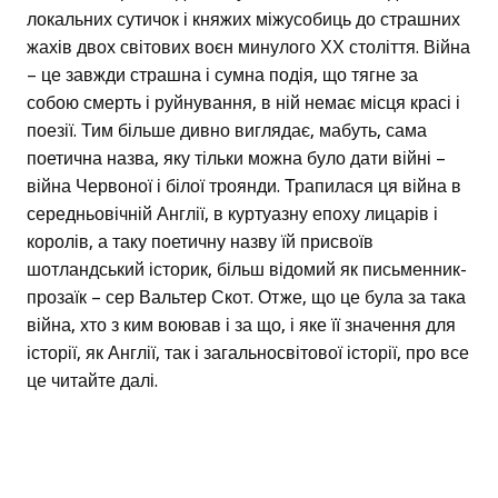
локальних сутичок і княжих міжусобиць до страшних
жахів двох світових воєн минулого ХХ століття. Війна
– це завжди страшна і сумна подія, що тягне за
собою смерть і руйнування, в ній немає місця красі і
поезії. Тим більше дивно виглядає, мабуть, сама
поетична назва, яку тільки можна було дати війні –
війна Червоної і білої троянди. Трапилася ця війна в
середньовічній Англії, в куртуазну епоху лицарів і
королів, а таку поетичну назву їй присвоїв
шотландський історик, більш відомий як письменник-
прозаїк – сер Вальтер Скот. Отже, що це була за така
війна, хто з ким воював і за що, і яке її значення для
історії, як Англії, так і загальносвітової історії, про все
це читайте далі.