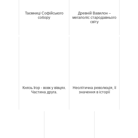
Таємниці Софійського
Древній Вавилон –
собору
мегаполіс стародавнього
світу
Князь Ігор - вовк у вівцях.
Неолітична революція, її
Частина друга.
значення в історії