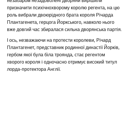
незабаром незадоволені дворяни вирішили
призначити психічнохворому королю регента, на цю
роль вибрали двоюрідного брата короля Річарда
Плантагенета, герцога Йоркського, навколо нього
вже довгий час збиралася сильна дворянська партія.
І ось, незважаючи на протести королеви, Річард
Плантагенет, представник родинної династії Йорків,
гербом якої була біла троянда, стає регентом
хворого короля і одночасно отримує високий титул
лорда-протектора Англії.