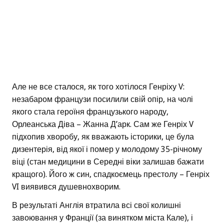
Але не все сталося, як того хотілося Генріху V:
незабаром французи посилили свій опір, на чолі
якого стала героїня французького народу,
Орлеанська Діва – Жанна Д’арк. Сам же Генріх V
підхопив хворобу, як вважають історики, це була
дизентерія, від якої і помер у молодому 35-річному
віці (стан медицини в Середні віки залишав бажати
кращого). Його ж син, спадкоємець престолу – Генріх
VI виявився душевнохворим.
В результаті Англія втратила всі свої колишні
завоювання у Франції (за винятком міста Кале), і