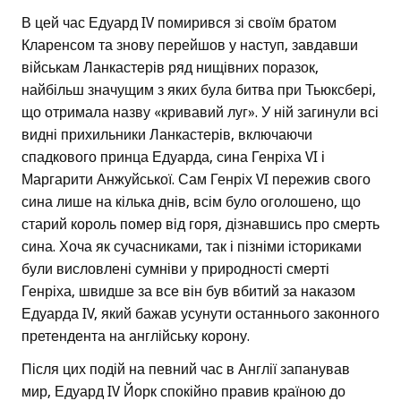
В цей час Едуард IV помирився зі своїм братом
Кларенсом та знову перейшов у наступ, завдавши
військам Ланкастерів ряд нищівних поразок,
найбільш значущим з яких була битва при Тьюксбері,
що отримала назву «кривавий луг». У ній загинули всі
видні прихильники Ланкастерів, включаючи
спадкового принца Едуарда, сина Генріха VI і
Маргарити Анжуйської. Сам Генріх VI пережив свого
сина лише на кілька днів, всім було оголошено, що
старий король помер від горя, дізнавшись про смерть
сина. Хоча як сучасниками, так і пізніми істориками
були висловлені сумніви у природності смерті
Генріха, швидше за все він був вбитий за наказом
Едуарда IV, який бажав усунути останнього законного
претендента на англійську корону.
Після цих подій на певний час в Англії запанував
мир, Едуард IV Йорк спокійно правив країною до