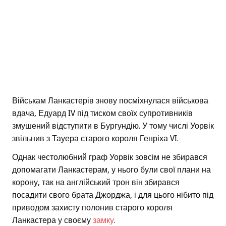
Військам Ланкастерів знову посміхнулася військова
вдача, Едуард IV під тиском своїх супротивників
змушений відступити в Бургундію. У тому числі Уорвік
звільнив з Тауера старого короля Генріха VI.
Однак честолюбний граф Уорвік зовсім не збирався
допомагати Ланкастерам, у нього були свої плани на
корону, так на англійський трон він збирався
посадити свого брата Джорджа, і для цього нібито під
приводом захисту полонив старого короля
Ланкастера у своєму
замку
.