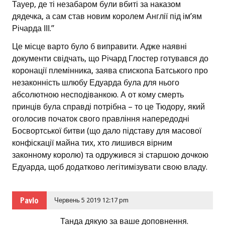
Тауер, де ті незабаром були вбиті за наказом
дядечка, а сам став новим королем Англії під ім’ям
Річарда ІІІ.”
Це місце варто було б виправити. Адже наявні
документи свідчать, що Річард Глостер готувався до
коронації племінника, заява єпископа Батського про
незаконність шлюбу Едуарда була для нього
абсолютною несподіванкою. А от кому смерть
принців була справді потрібна – то це Тюдору, який
оголосив початок свого правління напередодні
Босвортської битви (що дало підставу для масової
конфіскації майна тих, хто лишився вірним
законному королю) та одружився зі старшою дочкою
Едуарда, щоб додатково легітимізувати свою владу.
Pavlo
Червень 5 2019 12:17 pm
Танда дякую за ваше доповнення.