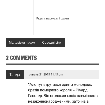
Рюрик: перекази і факти
Мандрівки часом
Середні віки
2 COMMENTS
Танда
Травень 31 2019 11:49 pm
“Але тут втрутився один з молодших
братів померлого короля – Річард
Глостер. Він оголосив своїх племінників
незаконнонародженими, заточив в