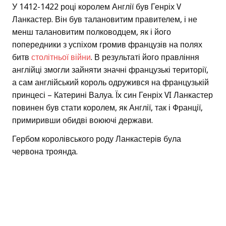
У 1412-1422 році королем Англії був Генріх V
Ланкастер. Він був талановитим правителем, і не
менш талановитим полководцем, як і його
попередники з успіхом громив французів на полях
битв
столітньої війни
. В результаті його правління
англійці змогли зайняти значні французькі території,
а сам англійський король одружився на французькій
принцесі – Катерині Валуа. Їх син Генріх VI Ланкастер
повинен був стати королем, як Англії, так і Франції,
примиривши обидві воюючі держави.
Гербом королівського роду Ланкастерів була
червона троянда.