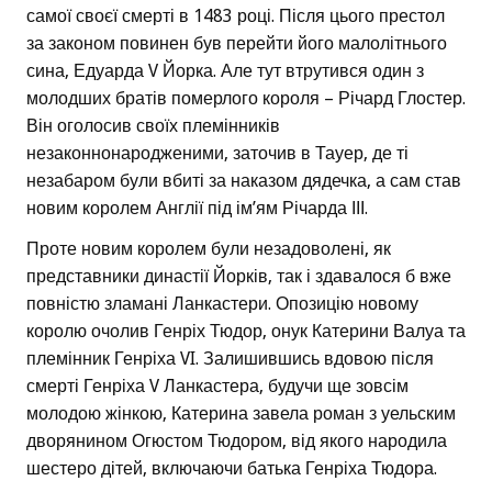
самої своєї смерті в 1483 році. Після цього престол
за законом повинен був перейти його малолітнього
сина, Едуарда V Йорка. Але тут втрутився один з
молодших братів померлого короля – Річард Глостер.
Він оголосив своїх племінників
незаконнонародженими, заточив в Тауер, де ті
незабаром були вбиті за наказом дядечка, а сам став
новим королем Англії під ім’ям Річарда ІІІ.
Проте новим королем були незадоволені, як
представники династії Йорків, так і здавалося б вже
повністю зламані Ланкастери. Опозицію новому
королю очолив Генріх Тюдор, онук Катерини Валуа та
племінник Генріха VI. Залишившись вдовою після
смерті Генріха V Ланкастера, будучи ще зовсім
молодою жінкою, Катерина завела роман з уельским
дворянином Огюстом Тюдором, від якого народила
шестеро дітей, включаючи батька Генріха Тюдора.