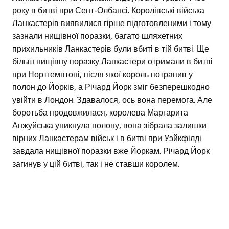
року в битві при Сент-Олбансі. Королівські війська
Ланкастерів виявилися гірше підготовленими і тому
зазнали нищівної поразки, багато шляхетних
прихильників Ланкастерів були вбиті в тій битві. Ще
більш нищівну поразку Ланкастери отримали в битві
при Нортгемптоні, після якої король потрапив у
полон до Йорків, а Річард Йорк зміг безперешкодно
увійти в Лондон. Здавалося, ось вона перемога. Але
боротьба продовжилася, королева Маргарита
Анжуйська уникнула полону, вона зібрала залишки
вірних Ланкастерам військ і в битві при Уэйкфілді
завдала нищівної поразки вже Йоркам. Річард Йорк
загинув у цій битві, так і не ставши королем.