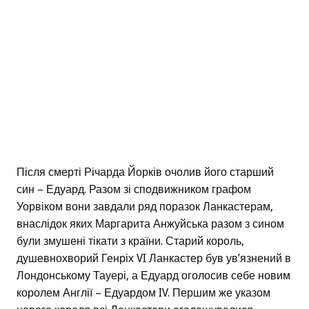
Після смерті Річарда Йорків очолив його старший
син – Едуард. Разом зі сподвижником графом
Уорвіком вони завдали ряд поразок Ланкастерам,
внаслідок яких Маргарита Анжуйська разом з сином
були змушені тікати з країни. Старий король,
душевнохворий Генріх VI Ланкастер був ув’язнений в
Лондонському Тауері, а Едуард оголосив себе новим
королем Англії – Едуардом IV. Першим же указом