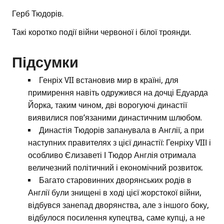
Герб Тюдорів.
Такі коротко події війни червоної і білої троянди.
Підсумки
Генріх VII встановив мир в країні, для
примирення навіть одружився на дочці Едуарда
Йорка, таким чином, дві ворогуючі династії
виявилися пов’язаними династичним шлюбом.
Династія Тюдорів запанувала в Англії, а при
наступних правителях з цієї династії: Генріху VIIІ і
особливо Єлизаветі І Тюдор Англія отримала
величезний політичний і економічний розвиток.
Багато старовинних дворянських родів в
Англії були знищені в ході цієї жорстокої війни,
відбувся занепад дворянства, але з іншого боку,
відбулося посилення купецтва, саме купці, а не