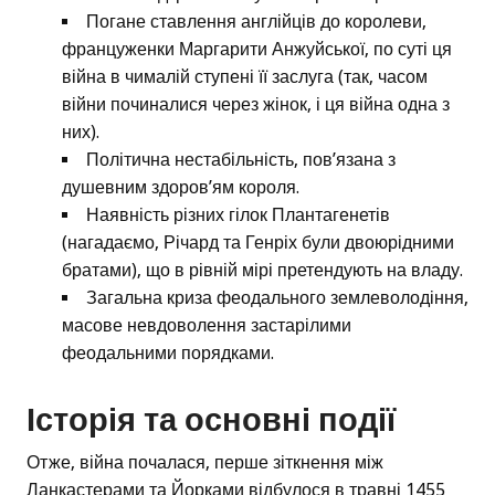
Погане ставлення англійців до королеви,
француженки Маргарити Анжуйської, по суті ця
війна в чималій ступені її заслуга (так, часом
війни починалися через жінок, і ця війна одна з
них).
Політична нестабільність, пов’язана з
душевним здоров’ям короля.
Наявність різних гілок Плантагенетів
(нагадаємо, Річард та Генріх були двоюрідними
братами), що в рівній мірі претендують на владу.
Загальна криза феодального землеволодіння,
масове невдоволення застарілими
феодальними порядками.
Історія та основні події
Отже, війна почалася, перше зіткнення між
Ланкастерами та Йорками відбулося в травні 1455