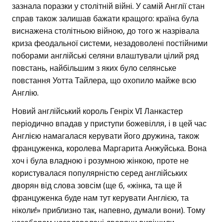
зазнала поразки у столітній війні. У самій Англії стан
справ також залишав бажати кращого: країна була
виснажена столітньою війною, до того ж назрівала
криза феодальної системи, незадоволені постійними
поборами англійські селяни влаштували цілий ряд
повстань, найбільшим з яких було селянське
повстання Уотта Тайлера, що охопило майже всю
Англію.
Новий англійський король Генріх VI Ланкастер
періодично впадав у приступи божевілля, і в цей час
Англією намагалася керувати його дружина, також
француженка, королева Маргарита Анжуйська. Вона
хоч і була владною і розумною жінкою, проте не
користувалася популярністю серед англійських
дворян від слова зовсім (ще б, «жінка, та ще й
француженка буде нам тут керувати Англією, та
ніколи!» приблизно так, напевно, думали вони). Тому