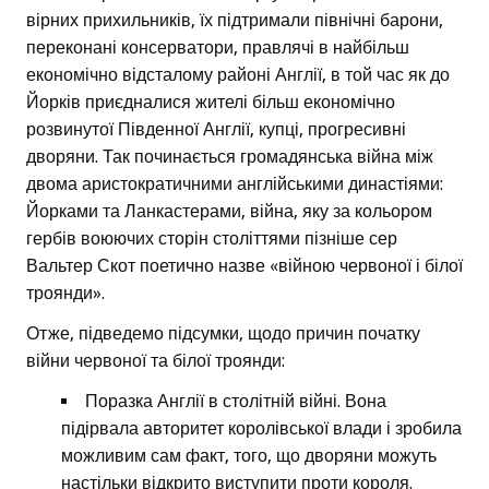
вірних прихильників, їх підтримали північні барони,
переконані консерватори, правлячі в найбільш
економічно відсталому районі Англії, в той час як до
Йорків приєдналися жителі більш економічно
розвинутої Південної Англії, купці, прогресивні
дворяни. Так починається громадянська війна між
двома аристократичними англійськими династіями:
Йорками та Ланкастерами, війна, яку за кольором
гербів воюючих сторін століттями пізніше сер
Вальтер Скот поетично назве «війною червоної і білої
троянди».
Отже, підведемо підсумки, щодо причин початку
війни червоної та білої троянди:
Поразка Англії в столітній війні. Вона
підірвала авторитет королівської влади і зробила
можливим сам факт, того, що дворяни можуть
настільки відкрито виступити проти короля.