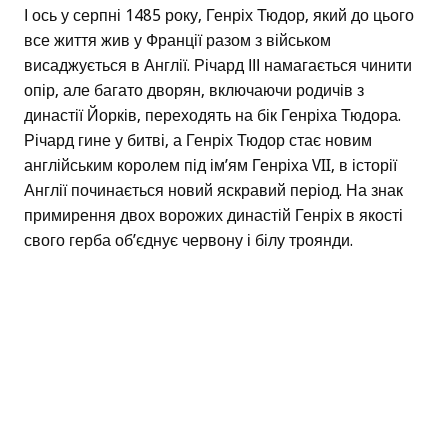
І ось у серпні 1485 року, Генріх Тюдор, який до цього
все життя жив у Франції разом з військом
висаджується в Англії. Річард ІІІ намагається чинити
опір, але багато дворян, включаючи родичів з
династії Йорків, переходять на бік Генріха Тюдора.
Річард гине у битві, а Генріх Тюдор стає новим
англійським королем під ім’ям Генріха VII, в історії
Англії починається новий яскравий період. На знак
примирення двох ворожих династій Генріх в якості
свого герба об’єднує червону і білу троянди.