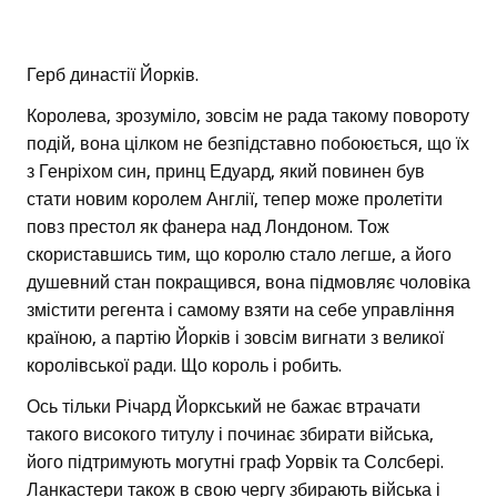
Герб династії Йорків.
Королева, зрозуміло, зовсім не рада такому повороту
подій, вона цілком не безпідставно побоюється, що їх
з Генріхом син, принц Едуард, який повинен був
стати новим королем Англії, тепер може пролетіти
повз престол як фанера над Лондоном. Тож
скориставшись тим, що королю стало легше, а його
душевний стан покращився, вона підмовляє чоловіка
змістити регента і самому взяти на себе управління
країною, а партію Йорків і зовсім вигнати з великої
королівської ради. Що король і робить.
Ось тільки Річард Йоркський не бажає втрачати
такого високого титулу і починає збирати війська,
його підтримують могутні граф Уорвік та Солсбері.
Ланкастери також в свою чергу збирають війська і