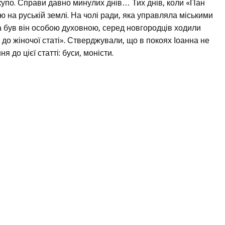
купо. Справи давно минулих днів… Тих днів, коли «Пан
 на руській землі. На чолі ради, яка управляла міськими
ча був він особою духовною, серед новгородців ходили
до жіночої статі». Стверджували, що в покоях Іоанна не
 до цієї статті: буси, моністи.