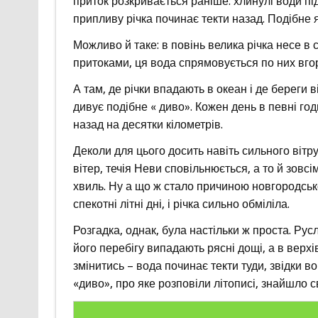
приток розкривається раніше: хлинулі води під
припливу річка починає текти назад. Подібне я
Можливо й таке: в повінь велика річка несе в 
притоками, ця вода спрямовується по них вгору
А там, де річки впадають в океан і де береги 
дивує подібне « диво». Кожен день в певні год
назад на десятки кілометрів.
Деколи для цього досить навіть сильного вітру
вітер, течія Неви сповільнюється, а то й зовс
хвиль. Ну а що ж стало причиною новгородськ
спекотні літні дні, і річка сильно обміліла.
Розгадка, однак, була настільки ж проста. Ру
його перебігу випадають рясні дощі, а в верхів
змінитись – вода починає текти туди, звідки в
«диво», про яке розповіли літописі, знайшло 