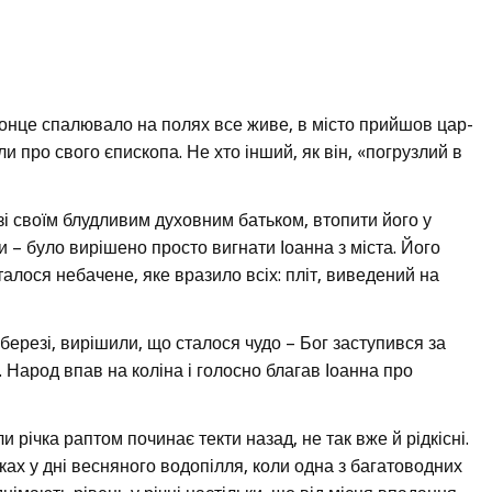
е сонце спалювало на полях все живе, в місто прийшов цар-
или про свого єпископа. Не хто інший, як він, «погрузлий в
зі своїм блудливим духовним батьком, втопити його у
 – було вирішено просто вигнати Іоанна з міста. Його
 сталося небачене, яке вразило всіх: пліт, виведений на
ерезі, вирішили, що сталося чудо – Бог заступився за
и. Народ впав на коліна і голосно благав Іоанна про
річка раптом починає текти назад, не так вже й рідкісні.
ках у дні весняного водопілля, коли одна з багатоводних