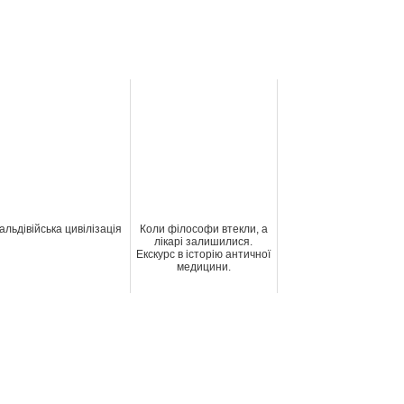
альдівійська цивілізація
Коли філософи втекли, а
лікарі залишилися.
Екскурс в історію античної
медицини.