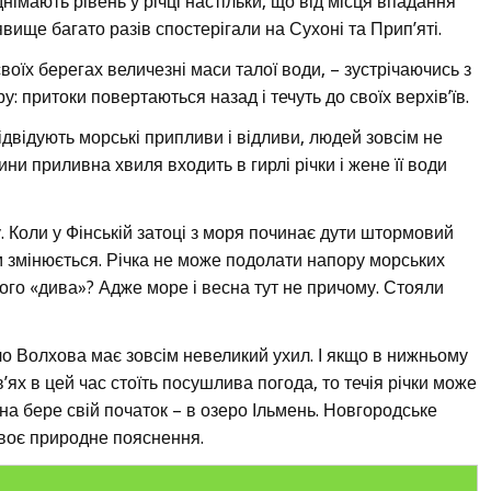
німають рівень у річці настільки, що від місця впадання
вище багато разів спостерігали на Сухоні та Прип’яті.
своїх берегах величезні маси талої води, – зустрічаючись з
: притоки повертаються назад і течуть до своїх верхів’їв.
відвідують морські припливи і відливи, людей зовсім не
ини приливна хвиля входить в гирлі річки і жене її води
. Коли у Фінській затоці з моря починає дути штормовий
ім змінюється. Річка не може подолати напору морських
ого «дива»? Адже море і весна тут не причому. Стояли
сло Волхова має зовсім невеликий ухил. І якщо в нижньому
’ях в цей час стоїть посушлива погода, то течія річки може
она бере свій початок – в озеро Ільмень. Новгородське
своє природне пояснення.