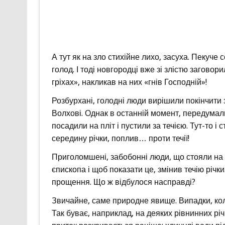
А тут як на зло стихійне лихо, засуха. Пекуч
голод. І тоді новгородці вже зі злістю заговор
гріхах», накликав на них «гнів Господній»!
Розбурхані, голодні люди вирішили покінчити 
Волхові. Однак в останній момент, передумали
посадили на пліт і пустили за течією. Тут-то і
середину річки, поплив… проти течії!
Приголомшені, забобонні люди, що стояли на б
єпископа і щоб показати це, змінив течію річк
прощення. Що ж відбулося насправді?
Звичайне, саме природне явище. Випадки, коли 
Так буває, наприклад, на деяких рівнинних річ