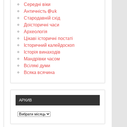
Середні віки
Античність @uk
Стародавній схід
Доісторичні часи
Археологія
Цікаві історичні постаті
Історичний калейдоскоп
Історія винаходів
Мандрівки часом
Всілякі думи
Всяка всячина
АРХИВ
А
р
х