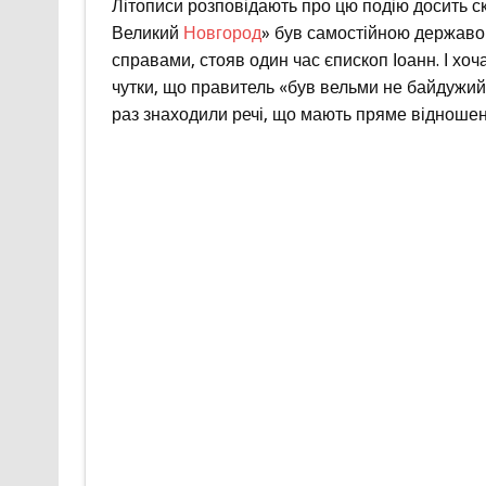
Літописи розповідають про цю подію досить с
Великий
Новгород
» був самостійною державою
справами, стояв один час єпископ Іоанн. І хо
чутки, що правитель «був вельми не байдужий 
раз знаходили речі, що мають пряме відношення