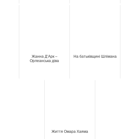
Жанна Д’Арк –
На батьківщині Шлімана
Орлеанська діва
Життя Омара Хаяма