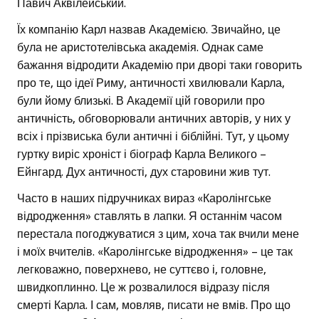
Павич Аквілейський.
Їх компанію Карл назвав Академією. Звичайно, це
була не аристотелівська академія. Однак саме
бажання відродити Академію при дворі таки говорить
про те, що ідеї Риму, античності хвилювали Карла,
були йому близькі. В Академії цій говорили про
античність, обговорювали античних авторів, у них у
всіх і прізвиська були античні і біблійні. Тут, у цьому
гуртку виріс хроніст і біограф Карла Великого –
Ейнгард. Дух античності, дух старовини жив тут.
Часто в наших підручниках вираз «Каролінгське
відродження» ставлять в лапки. Я останнім часом
перестала погоджуватися з цим, хоча так вчили мене
і моїх вчителів. «Каролінгське відродження» – це так
легковажно, поверхнево, не суттєво і, головне,
швидкоплинно. Це ж розвалилося відразу після
смерті Карла. І сам, мовляв, писати не вмів. Про що