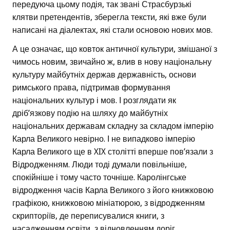
передуюча цьому подія, так звані Страсбурзькі
клятви претендентів, зберегла тексти, які вже були
написані на діалектах, які стали основою нових мов.
А це означає, що ковток античної культури, змішаної з
чимось новим, звичайно ж, влив в нову національну
культуру майбутніх держав державність, основи
римського права, підтримав формування
національних культур і мов. І розглядати як
дріб’язкову подію на шляху до майбутніх
національних державам складну за складом імперію
Карла Великого невірно. І не випадково імперію
Карла Великого ще в XIX столітті вперше пов’язали з
Відродженням. Люди тоді думали повільніше,
спокійніше і тому часто точніше. Каролінгське
відродження часів Карла Великого з його книжковою
графікою, книжковою мініатюрою, з відродженням
скрипторіїв, де переписувалися книги, з
насадженням освіти, з відновленням доріг,