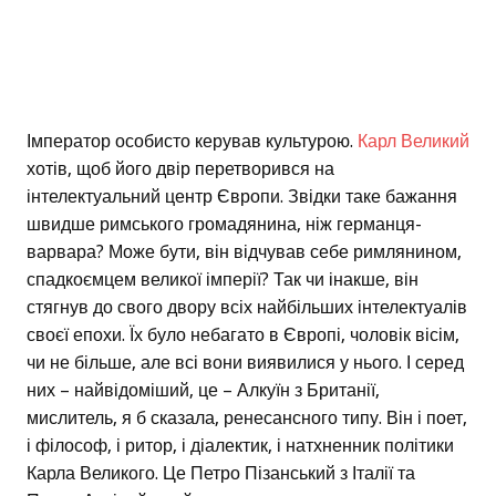
Імператор особисто керував культурою.
Карл Великий
хотів, щоб його двір перетворився на
інтелектуальний центр Європи. Звідки таке бажання
швидше римського громадянина, ніж германця-
варвара? Може бути, він відчував себе римлянином,
спадкоємцем великої імперії? Так чи інакше, він
стягнув до свого двору всіх найбільших інтелектуалів
своєї епохи. Їх було небагато в Європі, чоловік вісім,
чи не більше, але всі вони виявилися у нього. І серед
них – найвідоміший, це – Алкуїн з Британії,
мислитель, я б сказала, ренесансного типу. Він і поет,
і філософ, і ритор, і діалектик, і натхненник політики
Карла Великого. Це Петро Пізанський з Італії та