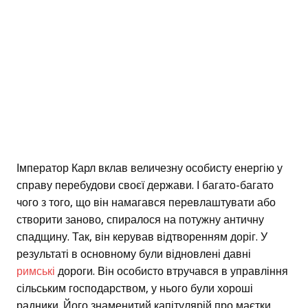
Імператор Карл вклав величезну особисту енергію у
справу перебудови своєї держави. І багато-багато
чого з того, що він намагався перевлаштувати або
створити заново, спиралося на потужну античну
спадщину. Так, він керував відтворенням доріг. У
результаті в основному були відновлені давні
римські
дороги. Він особисто втручався в управління
сільським господарством, у нього були хороші
радники. Його знаменитий капітулярій про маєтки