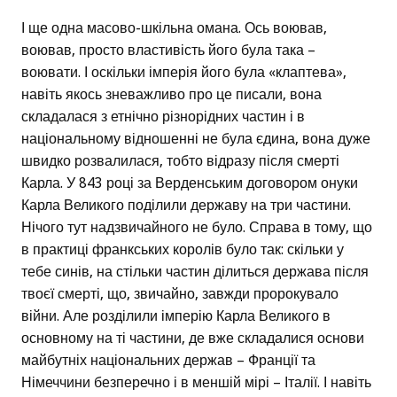
І ще одна масово-шкільна омана. Ось воював,
воював, просто властивість його була така –
воювати. І оскільки імперія його була «клаптева»,
навіть якось зневажливо про це писали, вона
складалася з етнічно різнорідних частин і в
національному відношенні не була єдина, вона дуже
швидко розвалилася, тобто відразу після смерті
Карла. У 843 році за Верденським договором онуки
Карла Великого поділили державу на три частини.
Нічого тут надзвичайного не було. Справа в тому, що
в практиці франкських королів було так: скільки у
тебе синів, на стільки частин ділиться держава після
твоєї смерті, що, звичайно, завжди пророкувало
війни. Але розділили імперію Карла Великого в
основному на ті частини, де вже складалися основи
майбутніх національних держав – Франції та
Німеччини безперечно і в меншій мірі – Італії. І навіть