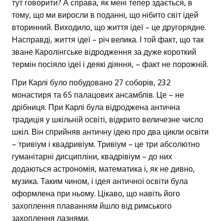
тут говорити? А справа, як мені тепер здається, в
тому, що ми виросли в поданні, що нібито світ ідей
вторинний. Виходило, що життя ідеї – це другорядне.
Насправді, життя ідеї – річ велика. І той факт, що так
зване Каролінгське відродження за дуже короткий
термін посіяло ідеї і деякі діяння, – факт не порожній.
При Карлі було побудовано 27 соборів, 232
монастиря та 65 палацових ансамблів. Це – не
дрібниця. При Карлі була відроджена антична
традиція у шкільній освіті, відкрито величезне число
шкіл. Він сприйняв античну ідею про два цикли освіти
– тривіум і квадривіум. Тривіум – це три абсолютно
гуманітарні дисципліни, квадрівіум – до них
додаються астрономія, математика і, як не дивно,
музика. Таким чином, і ідея античної освіти була
оформлена при ньому. Цікаво, що навіть його
захоплення плаванням йшло від римського
захоплення лазнями.