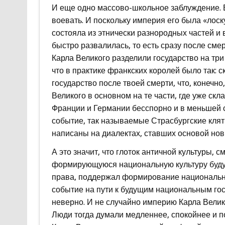
И еще одно массово-школьное заблуждение. В
воевать. И поскольку империя его была «лоск
состояла из этнически разнородных частей и
быстро развалилась, то есть сразу после сме
Карла Великого разделили государство на три 
что в практике франкских королей было так: с
государство после твоей смерти, что, конечн
Великого в основном на те части, где уже с
Франции и Германии бесспорно и в меньшей
событие, так называемые Страсбургские клят
написаны на диалектах, ставших основой нов
А это значит, что глоток античной культуры, 
формирующуюся национальную культуру будущ
права, поддержал формирование национальных
событие на пути к будущим национальным го
неверно. И не случайно империю Карла Велик
Люди тогда думали медленнее, спокойнее и п