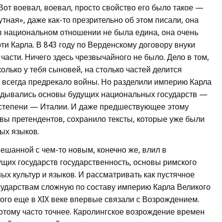
от воевал, воевал, просто свойство его было такое —
утная», даже как-то презрительно об этом писали, она
 в национальном отношении не была едина, она очень
рти Карла. В 843 году по Верденскому договору внуки
части. Ничего здесь чрезвычайного не было. Дело в том,
колько у тебя сыновей, на столько частей делится
о, всегда предрекало войны. Но разделили империю Карла
кладывались основы будущих национальных государств —
 степени — Италии. И даже предшествующее этому
вы претендентов, сохранило тексты, которые уже были
ых языков.
смешанной с чем-то новым, конечно же, влил в
их государств государственность, основы римского
 культур и языков. И рассматривать как пустячное
сударствам сложную по составу империю Карла Великого
ого еще в XIX веке впервые связали с Возрождением.
отому часто точнее. Каролингское возрождение времен