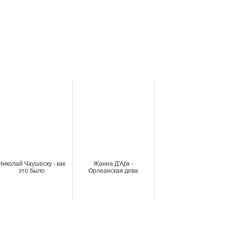
Николай Чаушеску - как
Жанна Д'Арк -
это было
Орлеанская дева