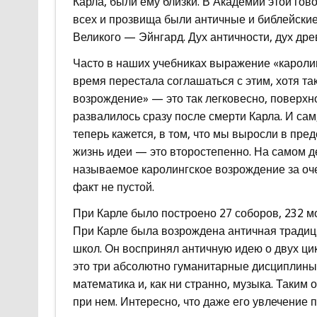
Карла, были ему близки. В Академии этой гов
всех и прозвища были античные и библейские.
Великого — Эйнгард. Дух античности, дух дре
Часто в наших учебниках выражение «каролин
время перестала соглашаться с этим, хотя та
возрождение» — это так легковесно, поверхно
развалилось сразу после смерти Карла. И сам, 
теперь кажется, в том, что мы выросли в пре
жизнь идеи — это второстепенно. На самом де
называемое каролингское возрождение за оче
факт не пустой.
При Карле было построено 27 соборов, 232 м
При Карле была возрождена античная традиц
школ. Он воспринял античную идею о двух ц
это три абсолютно гуманитарные дисциплины
математика и, как ни странно, музыка. Таким
при нем. Интересно, что даже его увлечение