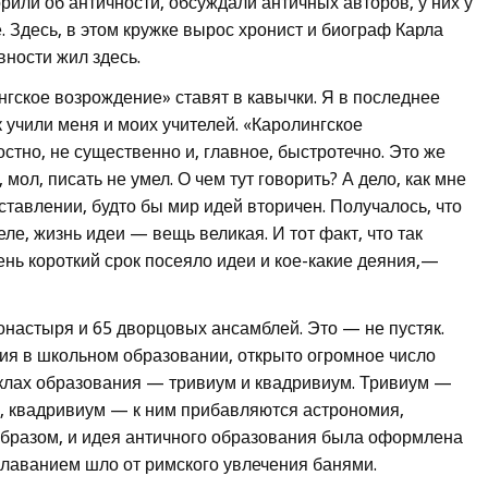
орили об античности, обсуждали античных авторов, у них у
 Здесь, в этом кружке вырос хронист и биограф Карла
вности жил здесь.
гское возрождение» ставят в кавычки. Я в последнее
к учили меня и моих учителей. «Каролингское
стно, не существенно и, главное, быстротечно. Это же
мол, писать не умел. О чем тут говорить? А дело, как мне
дставлении, будто бы мир идей вторичен. Получалось, что
ле, жизнь идеи — вещь великая. И тот факт, что так
нь короткий срок посеяло идеи и кое-какие деяния,—
онастыря и 65 дворцовых ансамблей. Это — не пустяк.
ия в школьном образовании, открыто огромное число
иклах образования — тривиум и квадривиум. Тривиум —
, квадривиум — к ним прибавляются астрономия,
 образом, и идея античного образования была оформлена
 плаванием шло от римского увлечения банями.