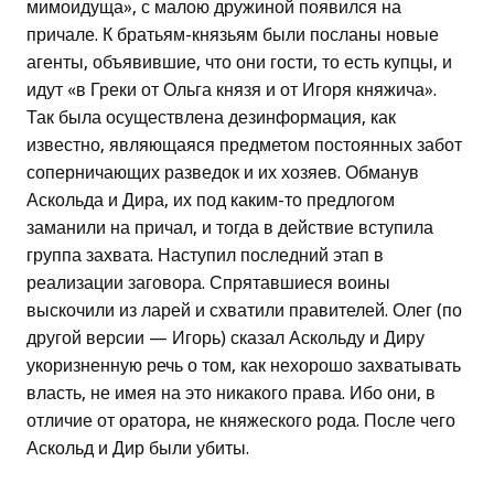
мимоидуща», с малою дружиной появился на
причале. К братьям-князьям были посланы новые
агенты, объявившие, что они гости, то есть купцы, и
идут «в Греки от Ольга князя и от Игоря княжича».
Так была осуществлена дезинформация, как
известно, являющаяся предметом постоянных забот
соперничающих разведок и их хозяев. Обманув
Аскольда и Дира, их под каким-то предлогом
заманили на причал, и тогда в действие вступила
группа захвата. Наступил последний этап в
реализации заговора. Спрятавшиеся воины
выскочили из ларей и схватили правителей. Олег (по
другой версии — Игорь) сказал Аскольду и Диру
укоризненную речь о том, как нехорошо захватывать
власть, не имея на это никакого права. Ибо они, в
отличие от оратора, не княжеского рода. После чего
Аскольд и Дир были убиты.