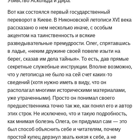
Убивство Аскольда и Дира.
Вот как состоялся первый государственный
переворот в Киеве. В Никоновской летописи XVI века
рассказано о нем несколько иначе, с особым
акцентом на таинственность и всякие
разведывательные премудрости. Олег, спрятавшись
в ладье, «неким дружине своей повеле изыти на
берег, сказав им дела тайныя». То есть, дав прямые
секретные служебные инструкции. Вполне возможно,
что у летописца не было на сей счет каких-то
сведений (хотя нужно иметь в виду, что он
располагал многими историческими материалами,
уже утраченными). Просто он понимал своего
предшественника точно так же, как понял его и автор
этих строк. Не исключено, что и такую подробность,
как мнимая болезнь Олега, он придумал сам — это
был способ объяснить себе и читателям, почему
простой купец дерзнул звать князя к себе, а не