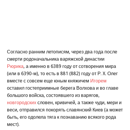
Согласно ранним летописям, через два года после
смерти родоначальника варяжской династии
Рюрика
, а именно в 6389 году от сотворения мира
(или в 6390-м), то есть в 881 (882) году от Р. X. Олег
вместе с совсем еще юным княжичем
Игорем
оставил гостеприимные берега Волхова и во главе
большого войска, состоявшего из варягов,
новгородских
словен, кривичей, а также чуди, мери и
веси, отправился покорять славянский Киев (а может
быть, его одолела тяга к познаванию всякого рода
мест).