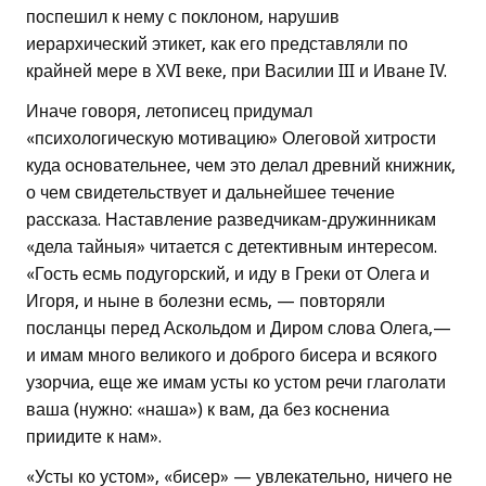
поспешил к нему с поклоном, нарушив
иерархический этикет, как его представляли по
крайней мере в XVI веке, при Василии III и Иване IV.
Иначе говоря, летописец придумал
«психологическую мотивацию» Олеговой хитрости
куда основательнее, чем это делал древний книжник,
о чем свидетельствует и дальнейшее течение
рассказа. Наставление разведчикам-дружинникам
«дела тайныя» читается с детективным интересом.
«Гость есмь подугорский, и иду в Греки от Олега и
Игоря, и ныне в болезни есмь, — повторяли
посланцы перед Аскольдом и Диром слова Олега,—
и имам много великого и доброго бисера и всякого
узорчиа, еще же имам усты ко устом речи глаголати
ваша (нужно: «наша») к вам, да без коснениа
приидите к нам».
«Усты ко устом», «бисер» — увлекательно, ничего не