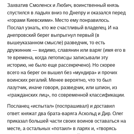
Захватив Смоленск и Любич, воинственный князь
спустился в ладьях вниз по Днепру и оказался перед
«горами Киевскими». Место ему понравилось.
Послал узнать, кто же счастливый владелец. И на
днепровский берег выпрыгнул первый (в
вышеуказанном смысле) разведчик, то есть
дружинник — видимо, славянин или варяг (имя его в
те времена, когда летописцы записывали эту
историю, не было еще рассекречено). Но скорее
всего на берег он вышел без «мундира» и прочих
воинских регалий. Менее вероятно, что то был
лазутчик, иначе говоря, разведчик, или шпион, из
«гражданских лиц», по современной классификации.
Посланец «испытал» (поспрашивал) и доставил
ответ: княжат два брата-варяга Аскольд и Дир. Олег
приказал большей части своих воинов оставаться на
месте, а остальных «потаил» в ларях и, «творясь