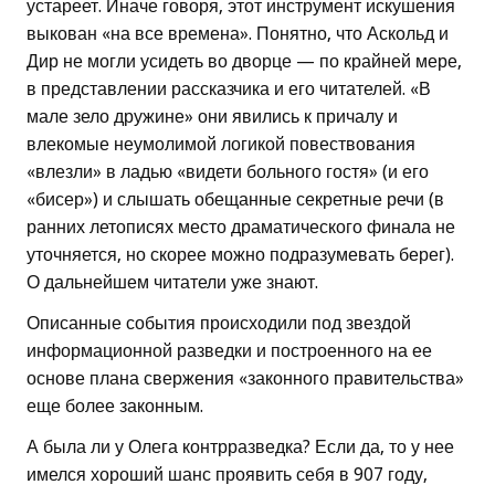
устареет. Иначе говоря, этот инструмент искушения
выкован «на все времена». Понятно, что Аскольд и
Дир не могли усидеть во дворце — по крайней мере,
в представлении рассказчика и его читателей. «В
мале зело дружине» они явились к причалу и
влекомые неумолимой логикой повествования
«влезли» в ладью «видети больного гостя» (и его
«бисер») и слышать обещанные секретные речи (в
ранних летописях место драматического финала не
уточняется, но скорее можно подразумевать берег).
О дальнейшем читатели уже знают.
Описанные события происходили под звездой
информационной разведки и построенного на ее
основе плана свержения «законного правительства»
еще более законным.
А была ли у Олега контрразведка? Если да, то у нее
имелся хороший шанс проявить себя в 907 году,