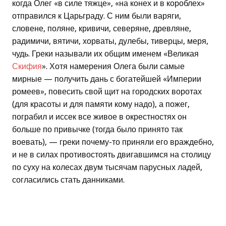
когда Олег «в силе тяжце», «на конех и в короблех»
отправился к Царьграду. С ним были варяги,
словене, поляне, кривичи, северяне, древляне,
радимичи, вятичи, хорваты, дулебы, тиверцы, меря,
чудь. Греки называли их общим именем «Великая
Скифия
». Хотя намерения Олега были самые
мирные — получить дань с богатейшей «Империи
ромеев», повесить свой щит на городских воротах
(для красоты и для памяти кому надо), а пожег,
пограбил и иссек все живое в окрестностях он
больше по привычке (тогда было принято так
воевать), — греки почему-то приняли его враждебно,
и не в силах противостоять двигавшимся на столицу
по суху на колесах двум тысячам парусных ладей,
согласились стать данниками.