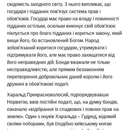
свідомість західного світу. З нього випливає, що
государя і підданих пов’язує система прав і
обов’язків. Государ має право на владу і повинності
підданих остільки, оскільки виконує свій обов’язок:
піклується про благо підданих і кориться закону, який
вище його, бо встановлений Богом. Народ
зобов’язаний коритися государю, утримувати і
підтримувати його, але має право захищатися від
його неправедних дій. Бонди вважали не тільки
несправедливістю, але прямим беззаконням
перетворення добровільних даней королю і його
дружині в обов’язкові податі.
Харальд Прекрасноволосий, підпорядкувавши
Норвегію, ввів постійні податі, що, на думку бондів,
означало «відібрання їх спадкових і повних прав на
землю». Один з онуків Харальда – Гудред, відомий
своїми поборами, був (подібно київському князю