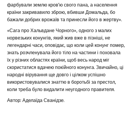
фарбували землю кров’ю свого пана, а населення
країни закривавило зброю, вбивши Домальда, бо
бажали добрих врожаїв та принесли його в жертву».
«Сага про Хальвдане Чорного», одного з малих
норвезьких конунгів, який жив вже в пізніші, не
легендарні часи, оповідає, що коли цей конунг помер,
знать розчленувала його тіло на частини і поховала
їх у різних областях країни, щоб весь народ міг
скористатися вдачею покійного конунга. Звичайно, ці
народні вірування ще довго і цілком успішно
використовувалися знаттю в боротьбі за престол,
коли треба було видалити неугодного правителя.
Автор: Аделаїда Сванідзе.