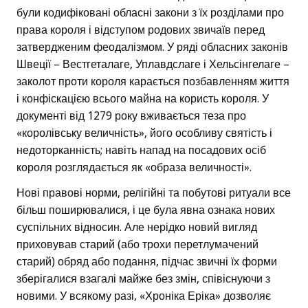
були кодифіковані обласні закони з їх розділами про
права короля і відступом родових звичаїв перед
затвердженим феодалізмом. У ряді обласних законів
Швеції – Вестгеталаге, Уплавдслаге і Хельсінгелаге –
заколот проти короля карається позбавленням життя
і конфіскацією всього майна на користь короля. У
документі від 1279 року вживається теза про
«королівську величність», його особливу святість і
недоторканність; навіть напад на посадових осіб
короля розглядається як «образа величності».
Нові правові норми, релігійні та побутові ритуали все
більш поширювалися, і це була явна ознака нових
суспільних відносин. Але нерідко новий вигляд
приховував старий (або трохи перетлумачений
старий) обряд або подання, підчас звичні їх форми
зберігалися взагалі майже без змін, співіснуючи з
новими. У всякому разі, «Хроніка Еріка» дозволяє