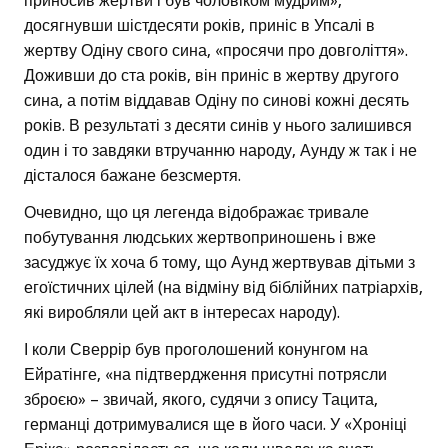
приносив жертви і був чоловіком мудрим»,
досягнувши шістдесяти років, приніс в Упсалі в
жертву Одіну свого сина, «просячи про довголіття».
Доживши до ста років, він приніс в жертву другого
сина, а потім віддавав Одіну по синові кожні десять
років. В результаті з десяти синів у нього залишився
один і то завдяки втручанню народу, Аунду ж так і не
дісталося бажане безсмертя.
Очевидно, що ця легенда відображає тривале
побутування людських жертвоприношень і вже
засуджує їх хоча б тому, що Аунд жертвував дітьми з
егоїстичних цілей (на відміну від біблійних патріархів,
які виробляли цей акт в інтересах народу).
І коли Сверрір був проголошений конунгом на
Ейратінге, «на підтвердження присутні потрясли
зброєю» – звичай, якого, судячи з опису Тацита,
германці дотримувалися ще в його часи. У «Хроніці