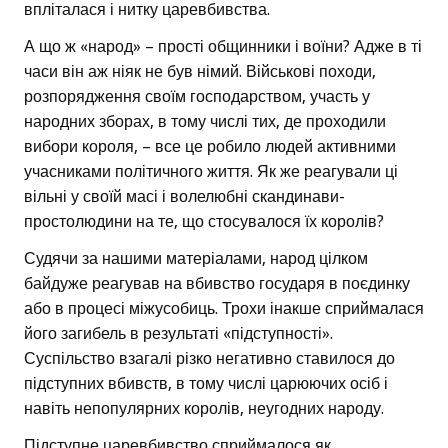
впліталася і нитку царевбивства.
А що ж «народ» – прості общинники і воїни? Адже в ті
часи він аж ніяк не був німий. Військові походи,
розпорядження своїм господарством, участь у
народних зборах, в тому числі тих, де проходили
вибори короля, – все це робило людей активними
учасниками політичного життя. Як же реагували ці
вільні у своїй масі і волелюбні скандинави-
простолюдини на те, що стосувалося їх королів?
Судячи за нашими матеріалами, народ цілком
байдуже реагував на вбивство государя в поєдинку
або в процесі міжусобиць. Трохи інакше сприймалася
його загибель в результаті «підступності».
Суспільство взагалі різко негативно ставилося до
підступних вбивств, в тому числі царюючих осіб і
навіть непопулярних королів, неугодних народу.
Підступне царевбивство сприймалося як