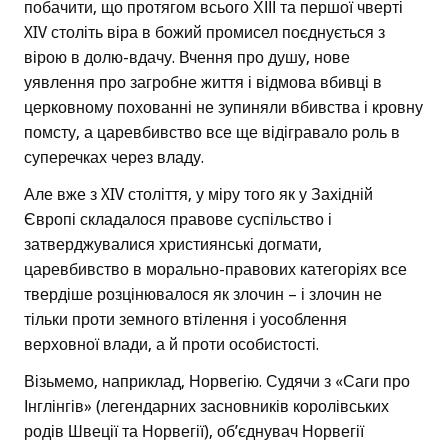
побачити, що протягом всього ХІІІ та першої чверті
XIV століть віра в божий промисел поєднується з
вірою в долю-вдачу. Вчення про душу, нове
уявлення про загробне життя і відмова вбивці в
церковному похованні не зупиняли вбивства і кровну
помсту, а царевбивство все ще відігравало роль в
суперечках через владу.
Але вже з XIV століття, у міру того як у Західній
Європі складалося правове суспільство і
затверджувалися християнські догмати,
царевбивство в морально-правових категоріях все
твердіше розцінювалося як злочин – і злочин не
тільки проти земного втілення і уособлення
верховної влади, а й проти особистості.
Візьмемо, наприклад, Норвегію. Судячи з «Саги про
Інглінгів» (легендарних засновників королівських
родів Швеції та Норвегії), об’єднувач Норвегії