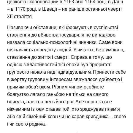
церквою і коронований в 1163 або 1164 році, в Данії
– в 1170 році, в Швеції – не раніше останньої чверті
XII століття.
Називаючи обставини, які формують в суспільстві
ставлення до вбивства государя, я не випадково
назвала соціально-психологічні чинники. Саме вони
визначають поведінку людей. У числі їх, безсумнівно,
ставлення до життя і смерті. Справа в тому, що
однією з властивостей тієї епохи був пріоритет
групового начала над індивідуальним. Принести себе
в жертву груповим інтересам вважалося доблестю і
прямим обов’язком. Рівним чином особисте
боягузтво лягало ганьбою не тільки на самого
боягуза, але і на весь його рід. Але перш за все
нікчемним ізгоєм ставав той, хто зраджував плем’я
або свій сімейний клан чи не карав кривдника – свого
і чи свого родича.