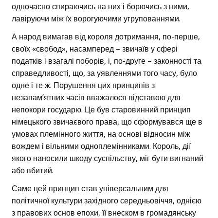
одночасно спираючись на них і борючись з ними,
лавіруючи між їх ворогуючими угрупованнями.
А народ вимагав від короля дотримання, по-перше,
своїх «свобод», насамперед – звичаїв у сфері
податків і взагалі поборів, і, по-друге – законності та
справедливості, що, за уявленнями того часу, було
одне і те ж. Порушення цих принципів з
незапам’ятних часів вважалося підставою для
непокори государю. Це був старовинний принцип
німецького звичаєвого права, що сформувався ще в
умовах племінного життя, на основі відносин між
вождем і вільними одноплемінниками. Король, дії
якого наносили шкоду суспільству, міг бути вигнаний
або вбитий.
Саме цей принцип став універсальним для
політичної культури західного середньовіччя, однією
з правових основ епохи, її внеском в громадянську