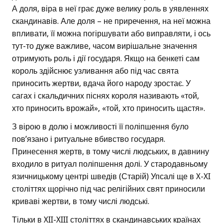
А доля, віра в неї грає дуже велику роль в уявленнях
скандинавів. Але доля – не приречення, на неї можна
впливати, її можна погіршувати або виправляти, і ось
тут-то дуже важливе, часом вирішальне значення
отримують роль і дії государя. Якщо на бенкеті сам
король здійснює узливання або під час свята
приносить жертви, вдача його народу зростає. У
сагах і скальдичних піснях короля називають «той,
хто приносить врожай», «той, хто приносить щастя».
З вірою в долю і можливості її поліпшення було
пов’язано і ритуальне вбивство государя.
Принесення жертв, в тому числі людських, в давнину
входило в ритуал поліпшення долі. У стародавньому
язичницькому центрі шведів (Старій) Упсалі ще в X-XI
століттях щорічно під час релігійних свят приносили
криваві жертви, в тому числі людські.
Тільки в XII-XIII століттях в скандинавських країнах