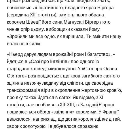
Еріка» розповідається, що коли шведська знать,
побоюючись ініціативного, владного ярла Біргера
(середина ХІІІ століття), замість нього обрала
королем Швеції його сина Магнуса і Біргер люто
чинив опір цьому, виборщики сказали йому:
«Зробили ми все одно, як вирішили . Ти змінити нашу
волю не в силі».
«Ньерд дарує людям врожайні роки і багатство», –
йдеться в «Сазі про Інглінгів» про одного із
стародавніх шведських конунгів. У «Сазі про Олава
Святого» розповідається, що кров загиблого святого
зцілила незрячу людину від сліпоти, це своєрідна
трансформація віри в окроплення жертовною кров’ю,
про яку також йдеться в сагах. Як відомо, з XI
століття, але особливо з XII-XIII, в Західній Європі
поширюється обряд «зцілення» королями. У Франції
вважалося, наприклад, що дотик короля зціляє дітей,
хворих золотухою. І відбувалося справжнє