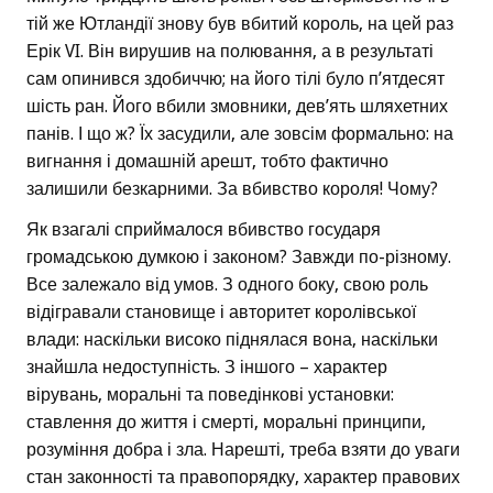
тій же Ютландії знову був вбитий король, на цей раз
Ерік VI. Він вирушив на полювання, а в результаті
сам опинився здобиччю; на його тілі було п’ятдесят
шість ран. Його вбили змовники, дев’ять шляхетних
панів. І що ж? Їх засудили, але зовсім формально: на
вигнання і домашній арешт, тобто фактично
залишили безкарними. За вбивство короля! Чому?
Як взагалі сприймалося вбивство государя
громадською думкою і законом? Завжди по-різному.
Все залежало від умов. З одного боку, свою роль
відігравали становище і авторитет королівської
влади: наскільки високо піднялася вона, наскільки
знайшла недоступність. З іншого – характер
вірувань, моральні та поведінкові установки:
ставлення до життя і смерті, моральні принципи,
розуміння добра і зла. Нарешті, треба взяти до уваги
стан законності та правопорядку, характер правових