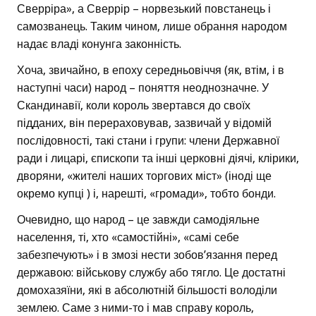
Сверріра», а Сверрір – норвезький повстанець і
самозванець. Таким чином, лише обрання народом
надає владі конунга законність.
Хоча, звичайно, в епоху середньовіччя (як, втім, і в
наступні часи) народ – поняття неоднозначне. У
Скандинавії, коли король звертався до своїх
підданих, він перераховував, зазвичай у відомій
послідовності, такі стани і групи: члени Державної
ради і лицарі, єпископи та інші церковні діячі, клірики,
дворяни, «жителі наших торгових міст» (іноді ще
окремо купці ) і, нарешті, «громади», тобто бонди.
Очевидно, що народ – це завжди самодіяльне
населення, ті, хто «самостійні», «самі себе
забезпечують» і в змозі нести зобов’язання перед
державою: військову службу або тягло. Це достатні
домохазяїни, які в абсолютній більшості володіли
землею. Саме з ними-то і мав справу король,