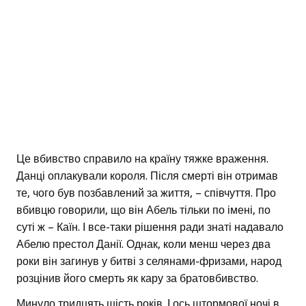
Це вбивство справило на країну тяжке враження.
Данці оплакували короля. Після смерті він отримав
те, чого був позбавлений за життя, – співчуття. Про
вбивцю говорили, що він Абель тільки по імені, по
суті ж – Каїн. І все-таки рішення ради знаті надавало
Абелю престол Данії. Однак, коли менш через два
роки він загинув у битві з селянами-фризами, народ
розцінив його смерть як кару за братовбивство.
Минуло тридцять шість років. І ось штормової ночі в