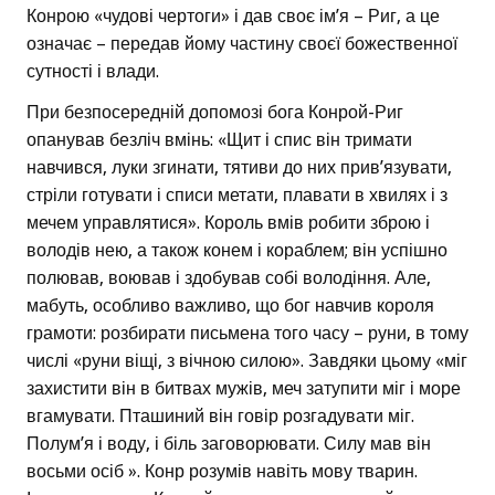
Конрою «чудові чертоги» і дав своє ім’я – Риг, а це
означає – передав йому частину своєї божественної
сутності і влади.
При безпосередній допомозі бога Конрой-Риг
опанував безліч вмінь: «Щит і спис він тримати
навчився, луки згинати, тятиви до них прив’язувати,
стріли готувати і списи метати, плавати в хвилях і з
мечем управлятися». Король вмів робити зброю і
володів нею, а також конем і кораблем; він успішно
полював, воював і здобував собі володіння. Але,
мабуть, особливо важливо, що бог навчив короля
грамоти: розбирати письмена того часу – руни, в тому
числі «руни віщі, з вічною силою». Завдяки цьому «міг
захистити він в битвах мужів, меч затупити міг і море
вгамувати. Пташиний він говір розгадувати міг.
Полум’я і воду, і біль заговорювати. Силу мав він
восьми осіб ». Конр розумів навіть мову тварин.