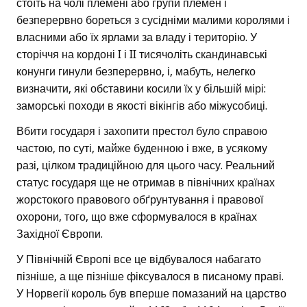
стоїть на чолі племені або групи племен і
безперервно бореться з сусідніми малими королями і
власними або їх ярлами за владу і територію. У
сторіччя на кордоні I і II тисячоліть скандинавські
конунги гинули безперервно, і, мабуть, нелегко
визначити, які обставини косили їх у більшій мірі:
заморські походи в якості вікінгів або міжусобиці.
Вбити государя і захопити престол було справою
частою, по суті, майже буденною і вже, в усякому
разі, цілком традиційною для цього часу. Реальний
статус государя ще не отримав в північних країнах
жорстокого правового обґрунтування і правової
охорони, того, що вже сформувалося в країнах
Західної Європи.
У Північній Європі все це відбувалося набагато
пізніше, а ще пізніше фіксувалося в писаному праві.
У Норвегії король був вперше помазаний на царство