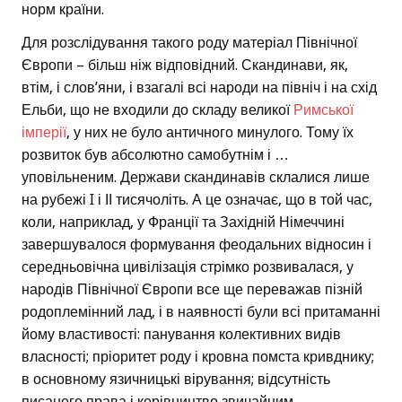
норм країни.
Для розслідування такого роду матеріал Північної
Європи – більш ніж відповідний. Скандинави, як,
втім, і слов’яни, і взагалі всі народи на північ і на схід
Ельби, що не входили до складу великої
Римської
імперії
, у них не було античного минулого. Тому їх
розвиток був абсолютно самобутнім і …
уповільненим. Держави скандинавів склалися лише
на рубежі I і ІІ тисячоліть. А це означає, що в той час,
коли, наприклад, у Франції та Західній Німеччині
завершувалося формування феодальних відносин і
середньовічна цивілізація стрімко розвивалася, у
народів Північної Європи все ще переважав пізній
родоплемінний лад, і в наявності були всі притаманні
йому властивості: панування колективних видів
власності; пріоритет роду і кровна помста кривднику;
в основному язичницькі вірування; відсутність
писаного права і керівництво звичайним,