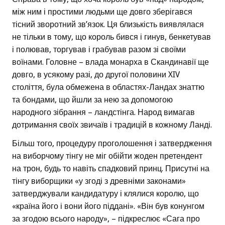
між ним і простими людьми ще довго зберігався
тісний зворотний зв’язок. Ця близькість виявлялася
не тільки в тому, що король бився і гинув, бенкетував
і полював, торгував і грабував разом зі своїми
воїнами. Головне – влада монарха в Скандинавії ще
довго, в усякому разі, до другої половини XIV
століття, була обмежена в областях-Ландах знаттю
та бондами, що йшли за нею за допомогою
народного зібрання – ландстінга. Народ вимагав
дотримання своїх звичаїв і традицій в кожному Ланді.
Більш того, процедуру проголошення і затвердження
на виборчому тінгу не міг обійти жоден претендент
на трон, будь то навіть спадковий принц. Присутні на
тінгу виборщики «у згоді з древніми законами»
затверджували кандидатуру і клялися королю, що
«країна його і вони його піддані». «Він був конунгом
за згодою всього народу», – підкреслює «Сага про