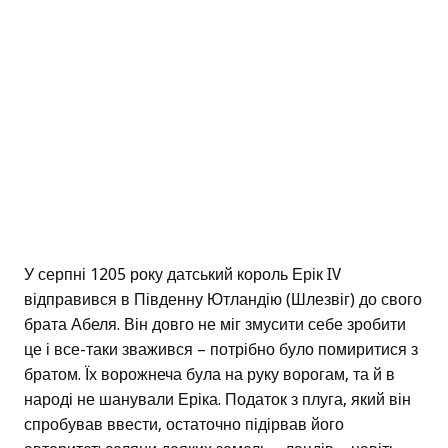
У серпні 1205 року датський король Ерік IV
відправився в Південну Ютландію (Шлезвіг) до свого
брата Абеля. Він довго не міг змусити себе зробити
це і все-таки зважився – потрібно було помиритися з
братом. Їх ворожнеча була на руку ворогам, та й в
народі не шанували Еріка. Податок з плуга, який він
спробував ввести, остаточно підірвав його