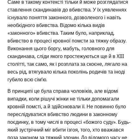
Саме в такому контексті тільки й може розглядатися
ставлення скандинавів до вбивства. У їх уявленнях
існувало поняття законного, дозволеного і навіть
необхідного вбивства. Відомо кілька видів
«законного» вбивства. Таким було, наприклад,
вбивство в процесі кровної помсти за тяжку образу.
Виконання цього боргу, мабуть, головного для
скандинава, сліди якого простежуються ще й в XIII
столітті, так само, як і розплата за скоєне, лягало на
весь рід, втягувало кілька поколінь родичів та іноді
губило всю сім’ю.
В принципі це була справа чоловіків, але відомі
випадки, коли рішучі жінки не тільки допомагали
кровній помсті, а й здійснювали її. Не повинно було
переслідуватися вбивство людини в законному
поєдинку, в тому числі в процесі «божого суду». Будь-
який зустрічний міг вбити ізгоя, того, хто вважався
поза законом за тяжкий злочин. До відомого часу не