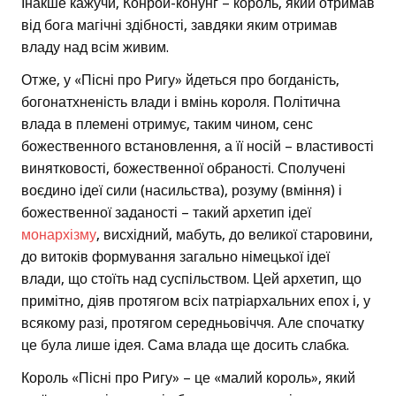
Інакше кажучи, Конрой-конунг – король, який отримав
від бога магічні здібності, завдяки яким отримав
владу над всім живим.
Отже, у «Пісні про Ригу» йдеться про богданість,
богонатхненість влади і вмінь короля. Політична
влада в племені отримує, таким чином, сенс
божественного встановлення, а її носій – властивості
винятковості, божественної обраності. Сполучені
воєдино ідеї сили (насильства), розуму (вміння) і
божественної заданості – такий архетип ідеї
монархізму
, висхідний, мабуть, до великої старовини,
до витоків формування загально німецької ідеї
влади, що стоїть над суспільством. Цей архетип, що
примітно, діяв протягом всіх патріархальних епох і, у
всякому разі, протягом середньовіччя. Але спочатку
це була лише ідея. Сама влада ще досить слабка.
Король «Пісні про Ригу» – це «малий король», який