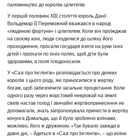
паломництво до королів-цілителів.
У першій половині XIII століття король Данії
Вольдемар II Переможний вважався в народі
«людиною фортуни» і цілителем. Коли він проїжджав
на своєму коні, люди сходилися до шляху його
проходження, просили государя взяти на руки їхніх
дітей і проїхати по їхніх полях, щоб діти були
здоровими, а поля плодоносили.
У «Сазі про Інглінгів» розповідається про деяких
королів з цього роду, які приносилися в жертву
богам, щоб забезпечити загальне процвітання. Коли
одного разу через жорстокий неврожай на землі
свеїв настав голод і звичайні жертвопринесення не
допомагали, знать запропонувала принести в жертву
конунга Домальда, що й було зроблено воїнами,
можливо, його ж дружиною. «Так бувало завжди в
давні дні, – йдеться в «Сазі про Інглінгів», – що воїни