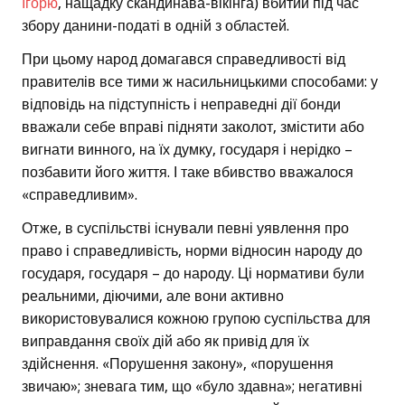
Ігорю
, нащадку скандинава-вікінга) вбитий під час
збору данини-податі в одній з областей.
При цьому народ домагався справедливості від
правителів все тими ж насильницькими способами: у
відповідь на підступність і неправедні дії бонди
вважали себе вправі підняти заколот, змістити або
вигнати винного, на їх думку, государя і нерідко –
позбавити його життя. І таке вбивство вважалося
«справедливим».
Отже, в суспільстві існували певні уявлення про
право і справедливість, норми відносин народу до
государя, государя – до народу. Ці нормативи були
реальними, діючими, але вони активно
використовувалися кожною групою суспільства для
виправдання своїх дій або як привід для їх
здійснення. «Порушення закону», «порушення
звичаю»; зневага тим, що «було здавна»; негативні