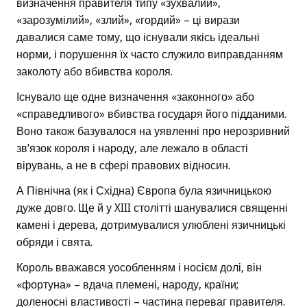
визначення правителя типу «зухвалий»,
«зарозумілий», «злий», «гордий» – ці вирази
давалися саме тому, що існували якісь ідеальні
норми, і порушення їх часто служило виправданням
заколоту або вбивства короля.
Існувало ще одне визначення «законного» або
«справедливого» вбивства государя його підданими.
Воно також базувалося на уявленні про нерозривний
зв’язок короля і народу, але лежало в області
вірувань, а не в сфері правових відносин.
А Північна (як і Східна) Європа була язичницькою
дуже довго. Ще й у XIII столітті шанувалися священні
камені і дерева, дотримувалися улюблені язичницькі
обряди і свята.
Король вважався уособленням і носієм долі, він
«фортуна» – вдача племені, народу, країни;
доленосні властивості – частина переваг правителя.