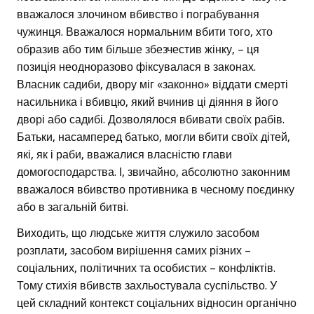
вважалося злочином вбивство і пограбування
чужинця. Вважалося нормальним вбити того, хто
образив або тим більше збезчестив жінку, – ця
позиція неодноразово фіксувалася в законах.
Власник садиби, двору міг «законно» віддати смерті
насильника і вбивцю, який вчинив ці діяння в його
дворі або садибі. Дозволялося вбивати своїх рабів.
Батьки, насамперед батько, могли вбити своїх дітей,
які, як і раби, вважалися власністю глави
домогосподарства. І, звичайно, абсолютно законним
вважалося вбивство противника в чесному поєдинку
або в загальній битві.
Виходить, що людське життя служило засобом
розплати, засобом вирішення самих різних –
соціальних, політичних та особистих – конфліктів.
Тому стихія вбивств захльостувала суспільство. У
цей складний контекст соціальних відносин органічно