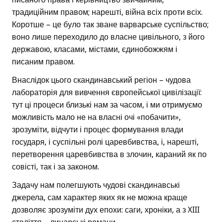
традиційним правом; нарешті, війна всіх проти всіх.
Коротше – це було так зване варварське суспільство;
воно лише переходило до власне цивільного, з його
державою, класами, містами, єдинобожжям і
писаним правом.
Внаслідок цього скандинавський регіон – чудова
лабораторія для вивчення європейської цивілізації:
тут ці процеси близькі нам за часом, і ми отримуємо
можливість мало не на власні очі «побачити»,
зрозуміти, відчути і процес формування влади
государя, і суспільні ролі царевбивства, і, нарешті,
перетворення царевбивства в злочин, караний як по
совісті, так і за законом.
Задачу нам полегшують чудові скандинавські
джерела, сам характер яких як не можна краще
дозволяє зрозуміти дух епохи: саги, хроніки, а з XIII