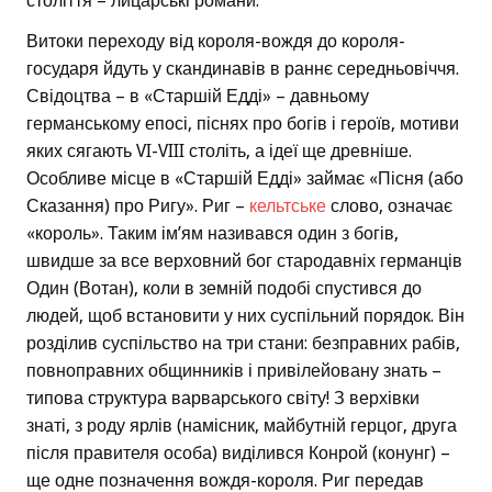
століття – лицарські романи.
Витоки переходу від короля-вождя до короля-
государя йдуть у скандинавів в раннє середньовіччя.
Свідоцтва – в «Старшій Едді» – давньому
германському епосі, піснях про богів і героїв, мотиви
яких сягають VI-VIII століть, а ідеї ще древніше.
Особливе місце в «Старшій Едді» займає «Пісня (або
Сказання) про Ригу». Риг –
кельтське
слово, означає
«король». Таким ім’ям називався один з богів,
швидше за все верховний бог стародавніх германців
Один (Вотан), коли в земній подобі спустився до
людей, щоб встановити у них суспільний порядок. Він
розділив суспільство на три стани: безправних рабів,
повноправних общинників і привілейовану знать –
типова структура варварського світу! З верхівки
знаті, з роду ярлів (намісник, майбутній герцог, друга
після правителя особа) виділився Конрой (конунг) –
ще одне позначення вождя-короля. Риг передав