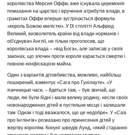
королівства Мерсия Оффи, вже існувала церемонія
помазання на царство і вручення атрибутів влади, в
грамотах Оффи вперше зустрічається формула
«король Божою милістю». У IX столітті Альфред
Великий, визволитель країни від влади норманів і
об’єднувач Англії, не тільки проголосив, що
королівська влада – «від Бога», але записав у своїх
законах, що злочин проти короля карається смертю і
повною конфіскацією майна.
Один з варіантів дітовбивства, можливо, найбільш
поширений, коментує «Сага про Гунілауте». «У
язичницькі часи, – йдеться там, – був звичай, що
люди, які були бідні і мали велику родину, несли своїх
новонароджених дітей в пустельне місце і залишали
там. Однак і тоді вважалося, що це недобре». У «Сазі
про Інглінгів» розказано про принесення дітей у
жертву королям. Конунг шведів Аунд, «який старанно