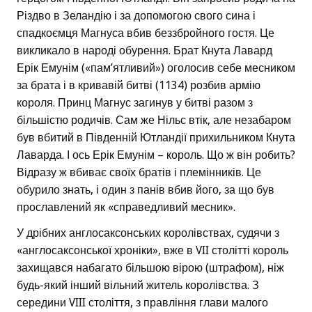
Різдво в Зеландію і за допомогою свого сина і
спадкоємця Магнуса вбив беззбройного гостя. Це
викликало в народі обурення. Брат Кнута Лавард
Ерік Емунім («пам’ятливий») оголосив себе месником
за брата і в кривавій битві (1134) розбив армію
короля. Принц Магнус загинув у битві разом з
більшістю родичів. Сам же Нільс втік, але незабаром
був вбитий в Південній Ютландії прихильником Кнута
Лаварда. І ось Ерік Емунім – король. Що ж він робить?
Відразу ж вбиває своїх братів і племінників. Це
обурило знать, і один з панів вбив його, за що був
прославлений як «справедливий месник».
У дрібних англосаксонських королівствах, судячи з
«англосаксонської хроніки», вже в VII столітті король
захищався набагато більшою вірою (штрафом), ніж
будь-який інший вільний житель королівства. З
середини VIII століття, з правління глави малого