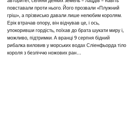
авторитет; селяни деяких земель – лацдів – навіть
повставали проти нього. Його прозвали «Плужний
гріш», а прізвисько давали лише нелюбим королям.
Ерік втрачав опору, він відчував це, і ось,
упокоривши гордість, поїхав до брата шукати миру і,
можливо, підтримки. А вранці 9 серпня бідний
рибалка виловив у морських водах Сліенфьорда тіло
короля з безліччю ножових ран…