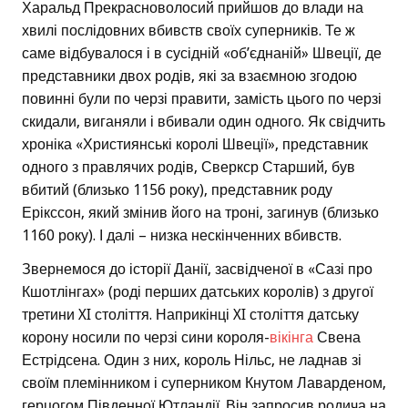
Харальд Прекрасноволосий прийшов до влади на
хвилі послідовних вбивств своїх суперників. Те ж
саме відбувалося і в сусідній «об’єднаній» Швеції, де
представники двох родів, які за взаємною згодою
повинні були по черзі правити, замість цього по черзі
скидали, виганяли і вбивали один одного. Як свідчить
хроніка «Християнські королі Швеції», представник
одного з правлячих родів, Сверкср Старший, був
вбитий (близько 1156 року), представник роду
Ерікссон, який змінив його на троні, загинув (близько
1160 року). І далі – низка нескінченних вбивств.
Звернемося до історії Данії, засвідченої в «Сазі про
Кшотлінгах» (роді перших датських королів) з другої
третини XI століття. Наприкінці XI століття датську
корону носили по черзі сини короля-
вікінга
Свена
Естрідсена. Один з них, король Нільс, не ладнав зі
своїм племінником і суперником Кнутом Лаварденом,
герцогом Південної Ютландії. Він запросив родича на