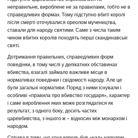
неправильне, вироблене не за правилами, тобто не в
справедливих формах. Тому підступно вбиті королі
після смерті оточувалися ореолом мучеництва,
ставали для народу святими. Саме з числа таким
чином вбитих королів походять перші скандинавські
святі.
Дотримання правильних, справедливих форм
поведінки, в тому числі у делікатних обставинах
вбивства, взагалі займало важливе місце в
нормативах поведінки і свідомості народу. Але це
були загальні нормативи. Поряд з ними існували і
особливі «правила про вбивство государя», характер
і саме вироблення яких може розглядатися як
результат, з одного боку, досить частих
царевбивства, з іншого ж – відносин між монархом і
народом.
Справа в тому, що хоча король був «над» народом,