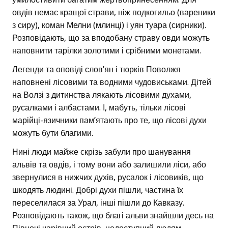
овдів немає кращої страви, ніж подкогильо (вареники
з сиру), коман Мелни (млинці) і уян туара (сирники).
Розповідають, що за вподобану страву овди можуть
наповнити тарілки золотими і срібними монетами.
Легенди та оповіді слов’ян і тюрків Поволжя
наповнені лісовими та водними чудовиськами. Дітей
на Волзі з дитинства лякають лісовими духами,
русалками і албастами. І, мабуть, тільки лісові
марійці-язичники пам’ятають про те, що лісові духи
можуть бути благими.
Нині люди майже скрізь забули про шанування
альвів та овдів, і тому вони або залишили ліси, або
звернулися в нижчих духів, русалок і лісовиків, що
шкодять людині. Добрі духи пішли, частина їх
переселилася за Урал, інші пішли до Кавказу.
Розповідають також, що благі альви знайшли десь на