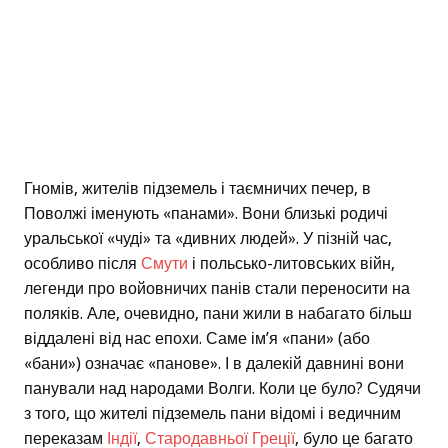
Гномів, жителів підземель і таємничих печер, в
Поволжі іменують «панами». Вони близькі родичі
уральської «чуді» та «дивних людей». У пізній час,
особливо після
Смути
і польсько-литовських війн,
легенди про войовничих панів стали переносити на
поляків. Але, очевидно, пани жили в набагато більш
віддалені від нас епохи. Саме ім’я «пани» (або
«бани») означає «панове». І в далекій давнині вони
панували над народами Волги. Коли це було? Судячи
з того, що жителі підземель пани відомі і ведичним
переказам
Індії
,
Стародавньої Греції
, було це багато