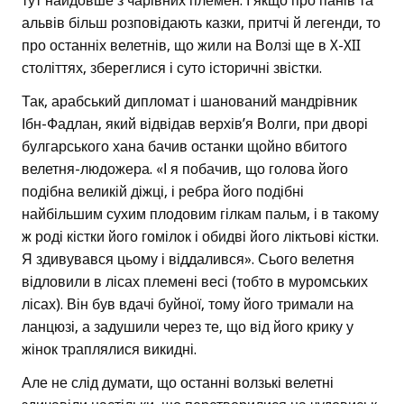
тут найдовше з чарівних племен. І якщо про панів та
альвів більш розповідають казки, притчі й легенди, то
про останніх велетнів, що жили на Волзі ще в X-XII
століттях, збереглися і суто історичні звістки.
Так, арабський дипломат і шанований мандрівник
Ібн-Фадлан, який відвідав верхів’я Волги, при дворі
булгарського хана бачив останки щойно вбитого
велетня-людожера. «І я побачив, що голова його
подібна великій діжці, і ребра його подібні
найбільшим сухим плодовим гілкам пальм, і в такому
ж роді кістки його гомілок і обидві його ліктьові кістки.
Я здивувався цьому і віддалився». Сього велетня
відловили в лісах племені весі (тобто в муромських
лісах). Він був вдачі буйної, тому його тримали на
ланцюзі, а задушили через те, що від його крику у
жінок траплялися викидні.
Але не слід думати, що останні волзькі велетні