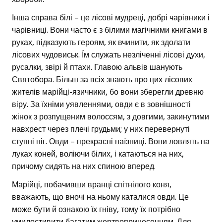
Інша справа білі – це лісові мудреці, добрі чарівники і
чарівниці. Вони часто є з білими магічними книгами в
руках, підказують героям, як вчинити, як здолати
лісових чудовиськ. Їм служать незліченні лісові духи,
русалки, звірі й птахи. Главою альвів шанують
Святобора. Більш за всіх знають про цих лісових
жителів марійці-язичники, бо вони зберегли древню
віру. За їхніми уявленнями, овди є в зовнішності
жінок з розпущеним волоссям, з довгими, закинутими
навхрест через плечі грудьми; у них перевернуті
ступні ніг. Овди – прекрасні наїзниці. Вони ловлять на
луках коней, воліючи білих, і катаються на них,
причому сидять на них спиною вперед.
Марійці, побачивши вранці спітнілого коня,
вважають, що вночі на ньому каталися овди. Це
може бути й ознакою їх гніву, тому їх потрібно
умилостивити багатим жертвопринесенням. Для