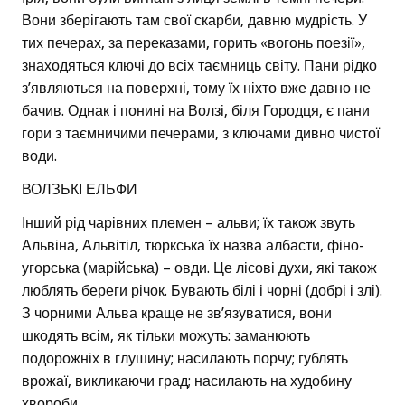
Вони зберігають там свої скарби, давню мудрість. У
тих печерах, за переказами, горить «вогонь поезії»,
знаходяться ключі до всіх таємниць світу. Пани рідко
з’являються на поверхні, тому їх ніхто вже давно не
бачив. Однак і понині на Волзі, біля Городця, є пани
гори з таємничими печерами, з ключами дивно чистої
води.
ВОЛЗЬКІ ЕЛЬФИ
Інший рід чарівних племен – альви; їх також звуть
Альвіна, Альвітіл, тюркська їх назва албасти, фіно-
угорська (марійська) – овди. Це лісові духи, які також
люблять береги річок. Бувають білі і чорні (добрі і злі).
З чорними Альва краще не зв’язуватися, вони
шкодять всім, як тільки можуть: заманюють
подорожніх в глушину; насилають порчу; гублять
врожаї, викликаючи град; насилають на худобину
хвороби.