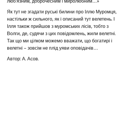
люб’язним, доброчесним і миролюбним…»
Як тут не згадати руські билини про Іллю Муромця,
настільки ж сильного, як і описаний тут велетень. І
Ілля також прийшов з муромських лісів, тобто з
Волги, де, судячи з цих повідомлень, жили велетні.
Так що ми цілком можемо вважати, що богатирі і
велетні – зовсім не плід уяви оповідачів…
Автор: А. Асов.