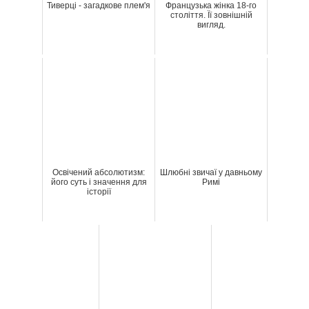
Тиверці - загадкове плем'я
Французька жінка 18-го
століття. Її зовнішній
вигляд.
Освічений абсолютизм:
Шлюбні звичаї у давньому
його суть і значення для
Римі
історії