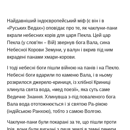
Найдавніший індоєвропейський міф (є він і в
«Руських Ведах») оповідає про те, як чаклуни-пани
вкрали небесних корів для царя Пекла. Цей цар
Пекла (у слов’ян – Вій) звернув бога Вала, сина
Небесної Корови Земуни, у валун і вкрив під ним
вкрадені панами хмари-корови.
І тоді небесні боги пішли війною на панів і на Пекло.
Небесні боги вдарили по каменю Вала, і в ньому
розкрилося джерело-криниця, із хлібної Криниці
хлинула свята вода, «мед поезії», яка суть саме
Ведичне Знання. Хлинувша з-під поваленого бога
Вала вода ототожнюється і зі святою Ра-рікою
(індійською Ранхою), тобто з самою Волгою.
Чаклуни-пани були покарані за те, що пішли проти
Ірія, вони були вигнані з лиця землі в темні печери.