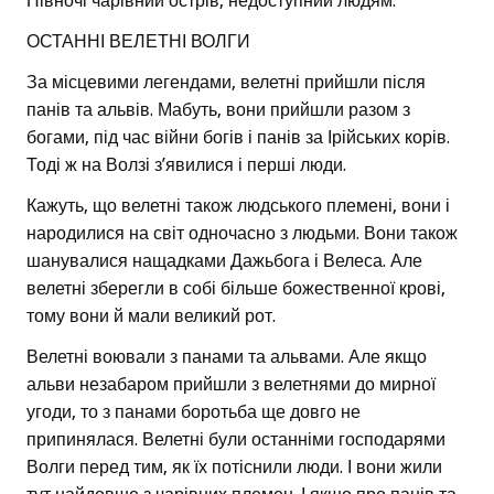
Півночі чарівний острів, недоступний людям.
ОСТАННІ ВЕЛЕТНІ ВОЛГИ
За місцевими легендами, велетні прийшли після
панів та альвів. Мабуть, вони прийшли разом з
богами, під час війни богів і панів за Ірійських корів.
Тоді ж на Волзі з’явилися і перші люди.
Кажуть, що велетні також людського племені, вони і
народилися на світ одночасно з людьми. Вони також
шанувалися нащадками Дажьбога і Велеса. Але
велетні зберегли в собі більше божественної крові,
тому вони й мали великий рот.
Велетні воювали з панами та альвами. Але якщо
альви незабаром прийшли з велетнями до мирної
угоди, то з панами боротьба ще довго не
припинялася. Велетні були останніми господарями
Волги перед тим, як їх потіснили люди. І вони жили