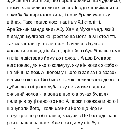
здичавіли настільки, що перетворилися на чудовиськ,
і тому їх ловили як диких звірів. Іноді їх приймали на
службу булгарського хана, і вони брали участь у
війнах. Таке траплялося навіть у XII столітті.
Арабський мандрівник Абу Хамід Мухаммад, який
відвідав Булгарське царство на Волзі в XII столітті,
також застав тут велетня: «І бачив я в Булгар
чоловіка з нащадків Адіті, зріст його був більше семи
ліктів, я діставав йому до пояса… А цар Булгара
виготовив для нього кольчугу, яку він возив з собою
на війні на возі. А шолом у нього із заліза на зразок
великого котла. Він бився такою величезною довгою
дубиною з міцного дуба, яку не зможе підняти
сильний чоловік, а вона в нього в руках була як
палиця в руці одного з нас. А тюрки поважали його і
шанували його, і коли бачили його що йде їм
назустріч, то розбігалися, кажучи: «Це Господь наш
розгнівався на нас». Але при цьому він був