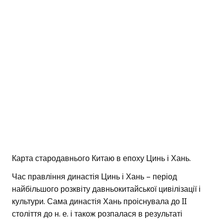
Карта стародавнього Китаю в епоху Цинь і Хань.
Час правління династія Цинь і Хань – період
найбільшого розквіту давньокитайської цивілізації і
культури. Сама династія Хань проіснувала до II
століття до н. е. і також розпалася в результаті