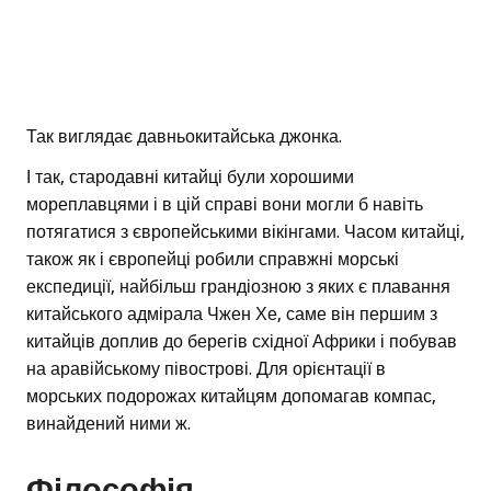
Так виглядає давньокитайська джонка.
І так, стародавні китайці були хорошими
мореплавцями і в цій справі вони могли б навіть
потягатися з європейськими вікінгами. Часом китайці,
також як і європейці робили справжні морські
експедиції, найбільш грандіозною з яких є плавання
китайського адмірала Чжен Хе, саме він першим з
китайців доплив до берегів східної Африки і побував
на аравійському півострові. Для орієнтації в
морських подорожах китайцям допомагав компас,
винайдений ними ж.
Філософія