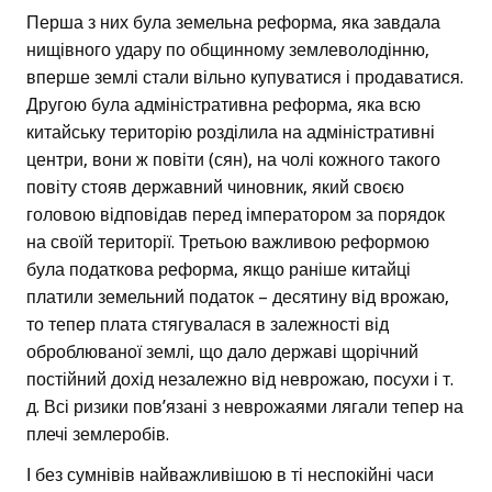
Перша з них була земельна реформа, яка завдала
нищівного удару по общинному землеволодінню,
вперше землі стали вільно купуватися і продаватися.
Другою була адміністративна реформа, яка всю
китайську територію розділила на адміністративні
центри, вони ж повіти (сян), на чолі кожного такого
повіту стояв державний чиновник, який своєю
головою відповідав перед імператором за порядок
на своїй території. Третьою важливою реформою
була податкова реформа, якщо раніше китайці
платили земельний податок – десятину від врожаю,
то тепер плата стягувалася в залежності від
оброблюваної землі, що дало державі щорічний
постійний дохід незалежно від неврожаю, посухи і т.
д. Всі ризики пов’язані з неврожаями лягали тепер на
плечі землеробів.
І без сумнівів найважливішою в ті неспокійні часи