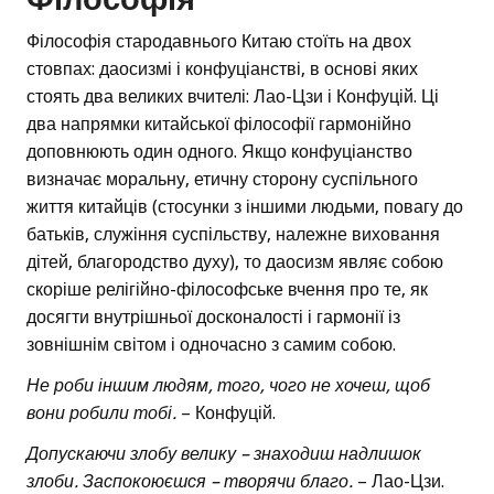
Філософія стародавнього Китаю стоїть на двох
стовпах: даосизмі і конфуціанстві, в основі яких
стоять два великих вчителі: Лао-Цзи і Конфуцій. Ці
два напрямки китайської філософії гармонійно
доповнюють один одного. Якщо конфуціанство
визначає моральну, етичну сторону суспільного
життя китайців (стосунки з іншими людьми, повагу до
батьків, служіння суспільству, належне виховання
дітей, благородство духу), то даосизм являє собою
скоріше релігійно-філософське вчення про те, як
досягти внутрішньої досконалості і гармонії із
зовнішнім світом і одночасно з самим собою.
Не роби іншим людям, того, чого не хочеш, щоб
вони робили тобі.
– Конфуцій.
Допускаючи злобу велику – знаходиш надлишок
злоби. Заспокоюєшся – творячи благо.
– Лао-Цзи.