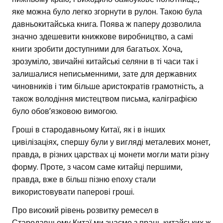
яке можна було легко згорнути в рулон. Такою була
давньокитайська книга. Поява ж паперу дозволила
значно здешевити книжкове виробництво, а самі
книги зробити доступними для багатьох. Хоча,
зрозуміло, звичайні китайські селяни в ті часи так і
залишалися неписьменними, зате для державних
чиновників і тим більше аристократів грамотність, а
також володіння мистецтвом письма, каліграфією
було обов’язковою вимогою.
Гроші в стародавньому Китаї, як і в інших
цивілізаціях, спершу були у вигляді металевих монет,
правда, в різних царствах ці монети могли мати різну
форму. Проте, з часом саме китайці першими,
правда, вже в більш пізню епоху стали
використовувати паперові гроші.
Про високий рівень розвитку ремесел в
Стародавньому Китаї ми знаємо з праць китайських ж