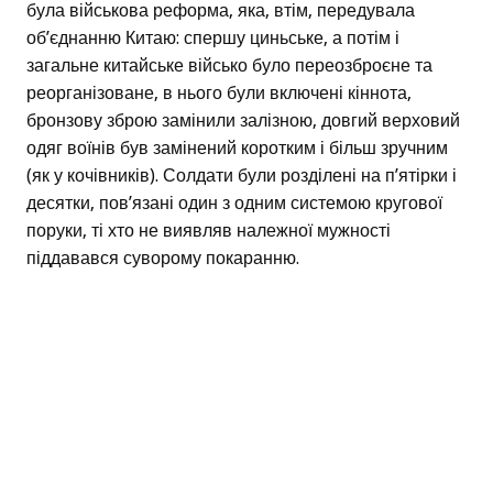
була військова реформа, яка, втім, передувала
об’єднанню Китаю: спершу циньське, а потім і
загальне китайське військо було переозброєне та
реорганізоване, в нього були включені кіннота,
бронзову зброю замінили залізною, довгий верховий
одяг воїнів був замінений коротким і більш зручним
(як у кочівників). Солдати були розділені на п’ятірки і
десятки, пов’язані один з одним системою кругової
поруки, ті хто не виявляв належної мужності
піддавався суворому покаранню.