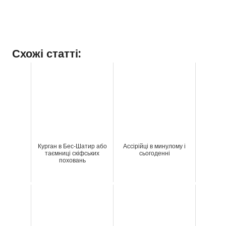
Схожі статті:
Курган в Бес-Шатир або
Ассірійці в минулому і
таємниці скіфських
сьогоденні
поховань