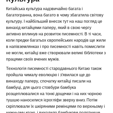
Китайська культура надзвичайно багата і
багатогранна, вона багато в чому збагатила світову
культуру. І найбільший внесок тут на наш погляд це
винахід китайцями паперу, який в свою чергу
активно вплинув на розвиток писемності. В ті часи,
коли предки багатьох європейських народів ще жили
в напівземлянках і про писемності навіть помислити
не могли, китайці вже створювали великі бібліотеки з
працями своїх вчених мужів.
Технологія писемності стародавнього Китаю також
пройшла чималу еволюцію і з’явилася ще до
винаходу паперу, спочатку китайці писали на
бамбуці, для цього стовбури бамбука
розщеплювалися на тонкі дощечки і на них чорною
тушшю наносилися ієрогліфи зверху вниз. Потім
скріплювали їх шкіряними ремінцями по верхньому і
нижньому краю, і виходило бамбукове полотнище,