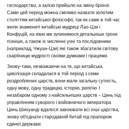
господарство, а залізо прийшло на зміну бронзі.
Саме цей період можна сміливо назвати золотим
століттям китайської філософії, так як саме в той час
жили знамениті китайські мудреці Лао-Цзи і
Конфуцій, на яких ми зупинимося детальніше трохи
пізніше, а також їх численні учні та послідовники
(наприклад, Чжуан-Цзи) які також збагатили світову
скарбницю мудрості своїми думками і працями.
Знову-таки, незважаючи на те, що китайська
цивілізація складалася в той період з семи
роздроблених царств, вони мали загальну сутність,
одну мову, одну традицію, історію, релігію. І
незабаром одному з найсильніших царств – Цинь під
управлінням суворого і войовничого імператора
Цинь Шихуанді вдалося завоювати всі інші царства,
знову об’єднати стародавній Китай під прапором
єдиної держави.