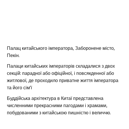
Палац китайського імператора, Заборонене місто,
Пекін.
Палаци китайських імператорів складалися з двох
секцій: парадної або офіційної, і повсякденної або
житлової, де проходило приватне життя імператора
та його сім’ї
Буддійська архітектура в Китаї представлена
численними прекрасними пагодами і храмами,
побудованими з китайською пишністю і величчю.