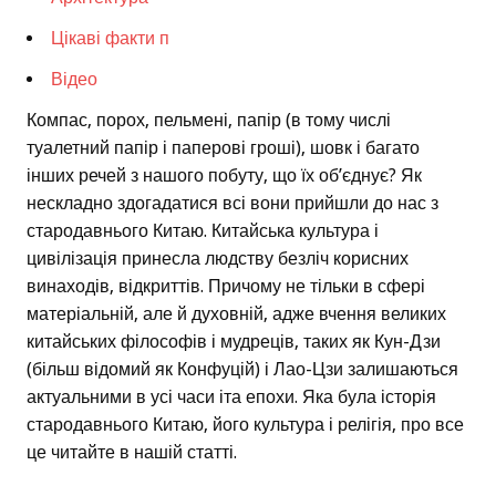
Цікаві факти п
Відео
Компас, порох, пельмені, папір (в тому числі
туалетний папір і паперові гроші), шовк і багато
інших речей з нашого побуту, що їх об’єднує? Як
нескладно здогадатися всі вони прийшли до нас з
стародавнього Китаю. Китайська культура і
цивілізація принесла людству безліч корисних
винаходів, відкриттів. Причому не тільки в сфері
матеріальній, але й духовній, адже вчення великих
китайських філософів і мудреців, таких як Кун-Дзи
(більш відомий як Конфуцій) і Лао-Цзи залишаються
актуальними в усі часи іта епохи. Яка була історія
стародавнього Китаю, його культура і релігія, про все
це читайте в нашій статті.