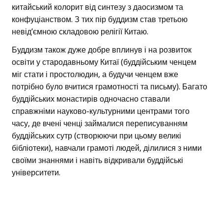
китайський колорит від синтезу з даосизмом та
конфуціанством. З тих пір буддизм став третьою
невід’ємною складовою релігії Китаю.
Буддизм також дуже добре вплинув і на розвиток
освіти у стародавньому Китаї (буддійським ченцем
міг стати і простолюдин, а будучи ченцем вже
потрібно було вчитися грамотності та письму). Багато
буддійських монастирів одночасно ставали
справжніми науково-культурними центрами того
часу, де вчені ченці займалися переписуванням
буддійських сутр (створюючи при цьому великі
бібліотеки), навчали грамоті людей, ділилися з ними
своїми знаннями і навіть відкривали буддійські
університети.