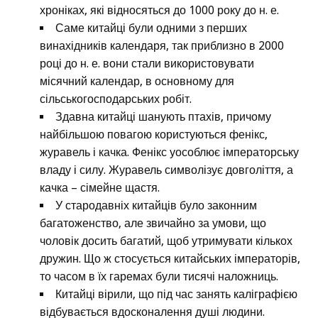
хроніках, які відносяться до 1000 року до н. е.
Саме китайці були одними з перших
винахідників календаря, так приблизно в 2000
році до н. е. вони стали використовувати
місячний календар, в основному для
сільськогосподарських робіт.
Здавна китайці шанують птахів, причому
найбільшою повагою користуються фенікс,
журавель і качка. Фенікс уособлює імператорську
владу і силу. Журавель символізує довголіття, а
качка – сімейне щастя.
У стародавніх китайців було законним
багатоженство, але звичайно за умови, що
чоловік досить багатий, щоб утримувати кількох
дружин. Що ж стосується китайських імператорів,
то часом в їх гаремах були тисячі наложниць.
Китайці вірили, що під час занять каліграфією
відбувається вдосконалення душі людини.