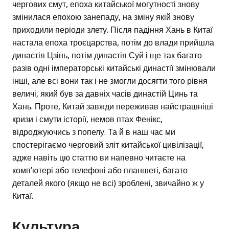
чергових смут, епоха китайської могутності знову
змінилася епохою занепаду, на зміну якій знову
приходили періоди злету. Після падіння Хань в Китаї
настала епоха троєцарства, потім до влади прийшла
династія Цзінь, потім династія Суй і ще так багато
разів одні імператорські китайські династії змінювали
інші, але всі вони так і не змогли досягти того рівня
величі, який був за давніх часів династій Цинь та
Хань. Проте, Китай завжди переживав найстрашніші
кризи і смути історії, немов птах Фенікс,
відроджуючись з попелу. Та й в наш час ми
спостерігаємо черговий зліт китайської цивілізації,
адже навіть цю статтю ви напевно читаєте на
комп’ютері або телефоні або планшеті, багато
деталей якого (якщо не всі) зроблені, звичайно ж у
Китаї.
Культура