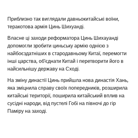
Приблизно так виглядали давньокитайські воїни,
теракотова армія Цинь Шихуанді.
Власне ці заходи реформатора Цинь Шихауанді
допомогли зробити циньську армію однією з
найбоєздатніших в стародавньому Китаї, перемогти
інші царства, об’єднати Китай і перетворити його в
найсильнішу державу на Сході.
На зміну династії Цинь прийшла нова династія Хань,
яка зміцнила справу своїх попередників, розширила
китайські території, поширила китайський вплив на
сусідні народи, від пустелі Гобі на півночі до гір
Паміру на заході.