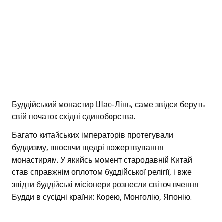
Буддійський монастир Шао-Лінь, саме звідси беруть
свій початок східні єдиноборства.
Багато китайських імператорів протегували
буддизму, вносячи щедрі пожертвування
монастирям. У якийсь момент стародавній Китай
став справжнім оплотом буддійської релігії, і вже
звідти буддійські місіонери рознесли світоч вчення
Будди в сусідні країни: Корею, Монголію, Японію.