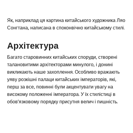
Як, наприклад ця картина китайського художника Ляо
Сонгтана, написана в споконвічно китайському стилі.
Архітектура
Багато старовинних китайських споруди, створені
талановитими архітекторами минулого, і донині
викликають наше захоплення. Особливо вражають
уяву розкішні палаци китайських імператорів, які,
перш за все, повинні були акцентувати увагу на
високому положенні імператора. У їх стилістиці в
обов’язковому порядку присутня велич і пишність.