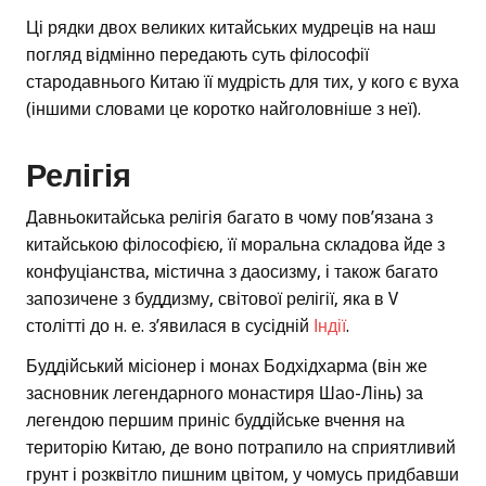
Ці рядки двох великих китайських мудреців на наш
погляд відмінно передають суть філософії
стародавнього Китаю її мудрість для тих, у кого є вуха
(іншими словами це коротко найголовніше з неї).
Релігія
Давньокитайська релігія багато в чому пов’язана з
китайською філософією, її моральна складова йде з
конфуціанства, містична з даосизму, і також багато
запозичене з буддизму, світової релігії, яка в V
столітті до н. е. з’явилася в сусідній
Індії
.
Буддійський місіонер і монах Бодхідхарма (він же
засновник легендарного монастиря Шао-Лінь) за
легендою першим приніс буддійське вчення на
територію Китаю, де воно потрапило на сприятливий
грунт і розквітло пишним цвітом, у чомусь придбавши