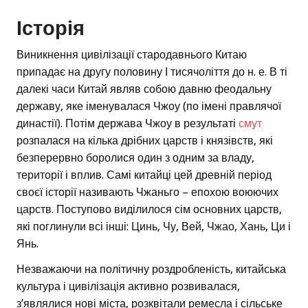
Історія
Виникнення цивілізації стародавнього Китаю
припадає на другу половину І тисячоліття до н. е. В ті
далекі часи Китай являв собою давню феодальну
державу, яке іменувалася Чжоу (по імені правлячої
династії). Потім держава Чжоу в результаті
смут
розпалася на кілька дрібних царств і князівств, які
безперервно боролися один з одним за владу,
території і вплив. Самі китайці цей древній період
своєї історії називають Чжаньго – епохою воюючих
царств. Поступово виділилося сім основних царств,
які поглинули всі інші: Цинь, Чу, Вей, Чжао, Хань, Ци і
Янь.
Незважаючи на політичну роздробленість, китайська
культура і цивілізація активно розвивалася,
з’являлися нові міста, розквітали ремесла і сільське