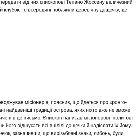
о передати від них єпископові Тепано Жоссену величезний
й клубок, то всередині побачили дерев’яну дощечку, де
оводжував місіонерів, пояснив, що йдеться про «ронго-
ні найдавніші традиції острова, яких ніхто вже не зможе
ячені в це письмо. Єпископ написав місіонерові Іполитові
 його відшукати всі вцілілі дощечки й надіслати їх йому.
чок, зазначивши, що вирізьблені знаки, либонь, були