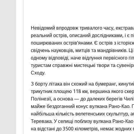
Невідомий впродовж тривалого часу, екстрава
реальний острів, описаний дослідниками, і є п
поширюваних острів’янами. Є острів з історією
свідчень науковців, митців та мандрівників.
одному відповіді, наче відлуння первісного гі
туристам справжні мистецькі твори та сувенір
Сходу.
З борту літака він схожий на бумеранг, кинут
трикутник площею 118 км, вершина якого скер
Полінезії, а основа — до далеких берегів Чилі.
майже бездоганний конус вулкана Рано-Као. П
найбільша кількість велетенських скульптур, а
Теревака. У селищі поблизу вулкана Рано-Као
на відстані до 3500 кілометрів, немає жодних 