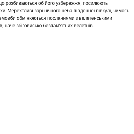
, що розбиваються об його узбережжя, посилюють
и. Мерехтливі зорі нічного неба південної півкулі, чимось
, немовби обмінюються посланнями з велетенськими
, наче збіговисько безпам’ятних велетнів.