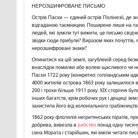
НЕРОЗШИФРОВАНЕ ПИСЬМО
Острів Пасхи — єдиний острів Полінезії, де з
відгаданою таємницею. Поширене лише на та
людей, які зуміли тут вижити, це письмо свідчи
звідки сюди прибули? Виразом яких почуттів, я
нерозшифровані знаки?
Опинитися на цій землі, загубленій серед бе
внаслідок помилки або волею щасливого чи н
Пасхи 1722 року (конкретно: голландським ад
4000 жителів острова 1863 року залишилося вс
200 і трохи більше 1911 року. XIX сторіччя б
інших багатств, крім робочих рук і дещиці зем
захистила його від колоніального грабіжництв
1862 року флотилія негритянських піратів, пр
добрива, вивезла в
рабство
понад одну тисячу
сина Мората і старійшин, які вміли читати пи