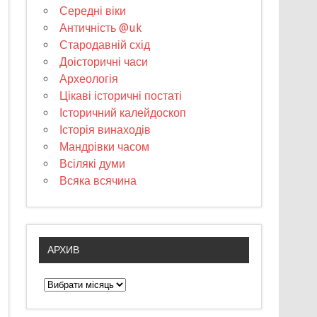
Середні віки
Античність @uk
Стародавній схід
Доісторичні часи
Археологія
Цікаві історичні постаті
Історичний калейдоскоп
Історія винаходів
Мандрівки часом
Всілякі думи
Всяка всячина
АРХИВ
А
р
х