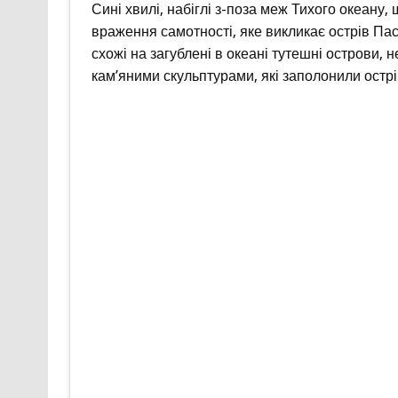
Сині хвилі, набіглі з-поза меж Тихого океану
враження самотності, яке викликає острів Пасх
схожі на загублені в океані тутешні острови
кам’яними скульптурами, які заполонили острів