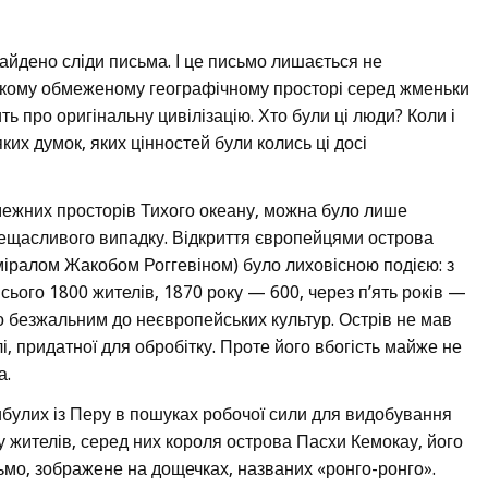
найдено сліди письма. І це письмо лишається не
кому обмеженому географічному просторі серед жменьки
ть про оригінальну цивілізацію. Хто були ці люди? Коли і
ких думок, яких цінностей були колись ці досі
змежних просторів Тихого океану, можна було лише
ещасливого випадку. Відкриття європейцями острова
міралом Жакобом Роггевіном) було лиховісною подією: з
ього 1800 жителів, 1870 року — 600, через п’ять років —
уло безжальним до неєвропейських культур. Острів не мав
лі, придатної для обробітку. Проте його вбогість майже не
а.
ибулих із Перу в пошуках робочої сили для видобування
 жителів, серед них короля острова Пасхи Кемокау, його
сьмо, зображене на дощечках, названих «ронго-ронго».