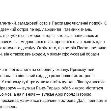
гантний, загадковий острів Пасхи має численні подоби. Є
ідземний острів печер, лабіринтів і таємних знань,
, що губиться в мороці сторіч, історією, написаною зі
 Ці описи взаємодоповнюються, прояснюються, дають один
потетичного досвіду. Окрім того, що острів Пасхи постачає
и, він є також винаходом, у якому сфокусовані образи
ий з іншої планети на середину океану. Прямокутний
ована на північний схід, до розпорошених островів
 У кожному куті трикутника стоїть вулкан. Ліворуч височіє
раворуч — вулкан Рано-Рарако, обабіч якого міститься
бо моє, а на півночі — вулкан Арої поряд із горою
 проживає майже все населення острова. Далі, принаймні
поселень.