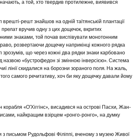
означають, а той, хто твердив протилежне, виявився
п врешті-решт знайшов на одній таїтянській плантації
и прелат вручив одну з цих дощечок, вкритих
ими знаками, той почав виспівувати монотонним
право, розвертаючи дощечку наприкінці кожного рядка
п зрозумів, що через кожні два рядки знаки карбовано
ід назвою «бустрофедон зі змінною інверсією». Система
чиї лінії скидалися на борозни зораного поля. На жаль,
того самого речитативу, хоч би яку дощечку давали йому
ан корабля «О’Хіггінс», висадився на острові Пасхи, Жан-
исами, найкращим взірцем «ронго-ронго», на думку
и з письмом Рудольфові Філіппі, вченому з музею Живої