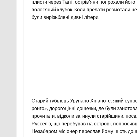
плисти через Таїті, острів’яни попрохали йог
волосяний клубок. Коли прелати розмотали це
були вирізьблені дивні літери.
Старий тубілець Урупано Хінапоте, який супр
ронго», дорогоцінні дощечки, де були занотова
прочитати, відколи загинули старійшини, посв
Русселю, що перебував на острові, попросивши
Незабаром місіонер переслав йому шість доще