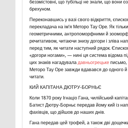
беззмістовні, що тубільці не знали, що вони 
брехуном.
Переконавшись у вазі свого відкриття, єписко
перекладача на ім’я Меторо Тау Оре. Як тільк
геометричними, антропоморфними й зооморфн
речитативом, читаючи знизу догори і зліва на
перед тим, як читати наступний рядок. Єписко
«догори ногами», — нині ця система відома п
цих знаків нагадувала
давньогрецьке
письмо, 
Меторо Тау Оре завжди вдавався до одного й 
читати.
КИЙ КАПІТАНА ДЮТРУ-БОРНЬЄ
Коли 1870 року Ігнаціо Гана, чилійський капіт
Батист Дютру-Борньє передав йому кий із нап
фахівців, що дійшов до наших днів.
Гана передав цей трофей, а також дві дощечк