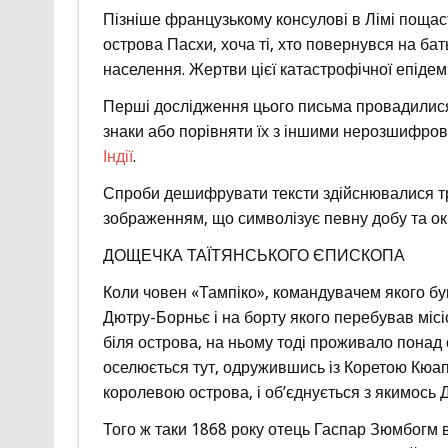
Пізніше французькому консулові в Лімі поща
острова Пасхи, хоча ті, хто повернувся на ба
населення. Жертви цієї катастрофічної епідем
Перші дослідження цього письма провадилися
знаки або порівняти їх з іншими нерозшифр
Індії
.
Спроби дешифрувати тексти здійснювалися тр
зображенням, що символізує певну добу та о
ДОЩЕЧКА ТАЇТЯНСЬКОГО ЄПИСКОПА
Коли човен «Тампіко», командувачем якого б
Дютру-Борньє і на борту якого перебував місі
біля острова, на ньому тоді проживало понад
оселюється тут, одружившись із Коретою Кюап
королевою острова, і об’єднується з якимось
Того ж таки 1868 року отець Гаспар Зюмбогм 