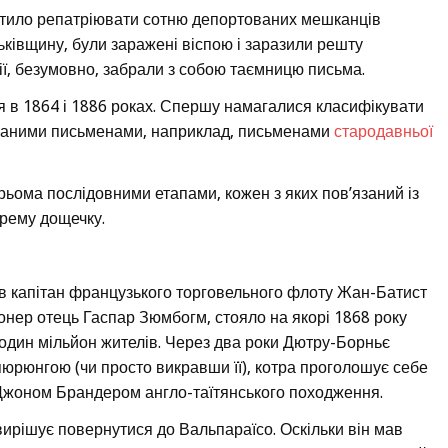
стило репатріювати сотню депортованих мешканців
тьківщину, були заражені віспою і заразили решту
ії, безумовно, забрали з собою таємницю письма.
 в 1864 і 1886 роках. Спершу намагалися класифікувати
ованими письменами, наприклад, письменами
стародавньої
ьома послідовними етапами, кожен з яких пов’язаний із
крему дощечку.
ув капітан французького торговельного флоту Жан-Батист
онер отець Гаспар Зюмбогм, стояло на якорі 1868 року
 один мільйон жителів. Через два роки Дютру-Борньє
юрюнгою (чи просто викравши її), котра проголошує себе
 Джоном Брандером англо-таїтянського походження.
вирішує повернутися до Вальпараїсо. Оскільки він мав