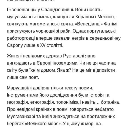
І «венеціанці» у Сванідзе дивні. Вони носять
мусульманські імена, клянуться Кораном і Меккою,
святкують магометанські свята. «Венеціанці» Фатімі
прислужують чорношкірі раби. Однак португальські
работорговці вперше завезли негрів в середньовічну
Європу лише в XV столітті.
Жителі невідомих держав Руставелі явно
виглядають в Європі іноземцями. Чи не ця частина
світу була їхнім домом. Яка ж? На це міг відповісти
лише сам поет.
Маруашвілі довіряв тільки тексту поеми.
Інструментами його дослідження були історія та
географія, етнографія, топоніміка і навіть… ботаніка.
Про невідомі країнах в поемі говориться небагато.
Мулгазанзарі та Індія знаходяться на протилежних
берегах «Великого моря». У цьому ж морі на