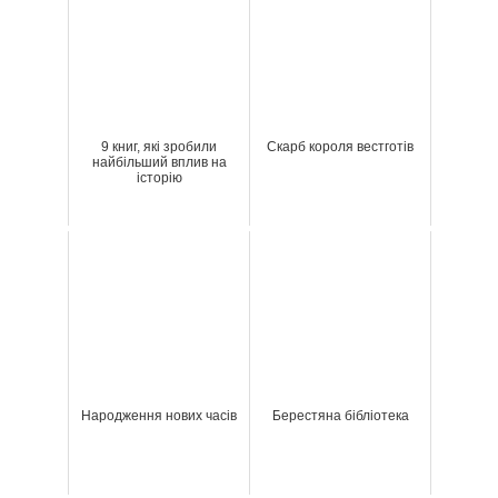
9 книг, які зробили
Скарб короля вестготів
найбільший вплив на
історію
Народження нових часів
Берестяна бібліотека