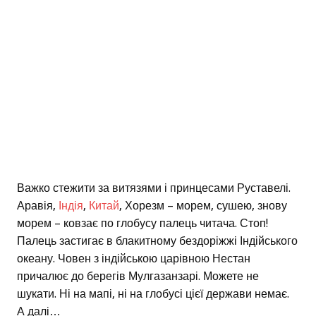
Важко стежити за витязями і принцесами Руставелі.
Аравія,
Індія
,
Китай
, Хорезм – морем, сушею, знову
морем – ковзає по глобусу палець читача. Стоп!
Палець застигає в блакитному бездоріжжі Індійського
океану. Човен з індійською царівною Нестан
причалює до берегів Мулгазанзарі. Можете не
шукати. Ні на мапі, ні на глобусі цієї держави немає.
А далі…