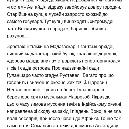
«гостем» Автайділ відразу завойовує довіру городян.
Старійшина купців Хусейн запросто вхожий до
самого государя. Тут купці винаходять хитромудрі
затії. Всюди купівля і продаж, баришів, збитків
рахунок…
Зростаючі тільки на Мадагаскарі гігантські орхідеї,
пишний мадагаскарський бузок, «палаюче дерево»,
«дерево мандрівників» створюють неповторну красу
лісів і садів острова. Про надзвичайні сади
Гуланшаро часто згадує Руставелі. Багато про що
говорить і вивчення океанських течій. Царевич
Нестан вперше ступив на берег Гуланшаро в
березневе свято мусульман Наврозоб. Якраз до
цього часу зимова мусонна течія в Індійському океані
направлена зі сходу на захід і південь. Воно, а не зла
воля веслярів, принесла човен до Африки. Точно так
само літня Сомалійська течія допомогла Автандилу