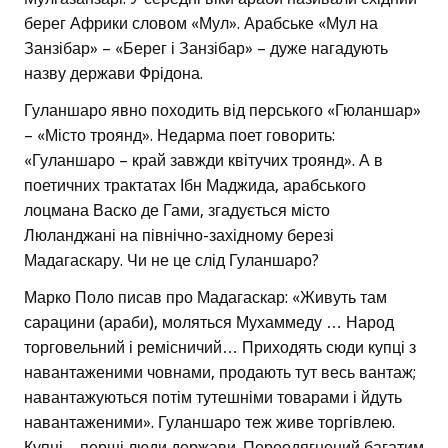
берег Африки словом «Мул». Арабське «Мул на
Занзібар» – «Берег і Занзібар» – дуже нагадують
назву держави Фрідона.
Гуланшаро явно походить від перського «Гюланшар»
– «Місто троянд». Недарма поет говорить:
«Гуланшаро – край завжди квітучих троянд». А в
поетичних трактатах Ібн Маджида, арабського
лоцмана Васко де Гами, згадується місто
Люланджані на північно-західному березі
Мадагаскару. Чи не це слід Гуланшаро?
Марко Поло писав про Мадагаскар: «Живуть там
сарацини (араби), моляться Мухаммеду … Народ
торговельний і ремісничий… Приходять сюди купці з
навантаженими човнами, продають тут весь вантаж;
навантажуються потім тутешніми товарами і йдуть
навантаженими». Гуланшаро теж живе торгівлею.
Купці – перші люди держави. Переодягнений багатим