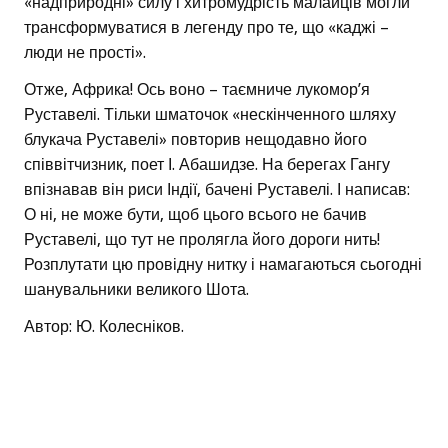
«надприродні» силу і хитромудрість малайців могли
трансформуватися в легенду про те, що «каджі –
люди не прості».
Отже, Африка! Ось воно – таємниче лукомор’я
Руставелі. Тільки шматочок «нескінченного шляху
блукача Руставелі» повторив нещодавно його
співвітчизник, поет І. Абашидзе. На берегах Гангу
впізнавав він риси Індії, бачені Руставелі. І написав:
О ні, не може бути, щоб цього всього не бачив
Руставелі, що тут не пролягла його дороги нить!
Розплутати цю провідну нитку і намагаються сьогодні
шанувальники великого Шота.
Автор: Ю. Колесніков.