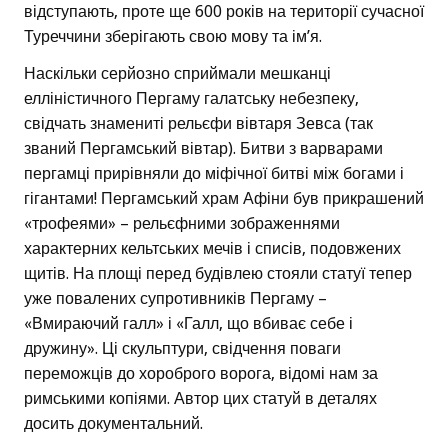
відступають, проте ще 600 років на території сучасної
Туреччини зберігають свою мову та ім’я.
Наскільки серйозно сприймали мешканці
елліністичного Пергаму галатську небезпеку,
свідчать знамениті рельєфи вівтаря Зевса (так
званий Пергамський вівтар). Битви з варварами
пергамці прирівняли до міфічної битві між богами і
гігантами! Пергамський храм Афіни був прикрашений
«трофеями» – рельєфними зображеннями
характерних кельтських мечів і списів, подовжених
щитів. На площі перед будівлею стояли статуї тепер
уже повалених супротивників Пергаму –
«Вмираючий галл» і «Галл, що вбиває себе і
дружину». Ці скульптури, свідчення поваги
переможців до хороброго ворога, відомі нам за
римськими копіями. Автор цих статуй в деталях
досить документальний.