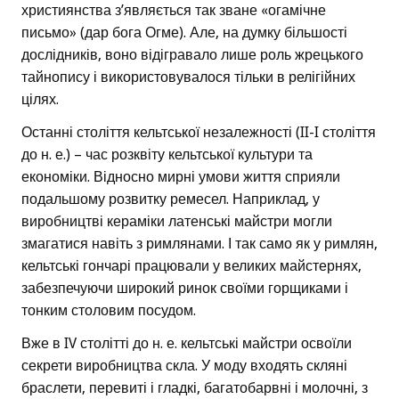
християнства з’являється так зване «огамічне
письмо» (дар бога Огме). Але, на думку більшості
дослідників, воно відігравало лише роль жрецького
тайнопису і використовувалося тільки в релігійних
цілях.
Останні століття кельтської незалежності (II-I століття
до н. е.) – час розквіту кельтської культури та
економіки. Відносно мирні умови життя сприяли
подальшому розвитку ремесел. Наприклад, у
виробництві кераміки латенські майстри могли
змагатися навіть з римлянами. І так само як у римлян,
кельтські гончарі працювали у великих майстернях,
забезпечуючи широкий ринок своїми горщиками і
тонким столовим посудом.
Вже в IV столітті до н. е. кельтські майстри освоїли
секрети виробництва скла. У моду входять скляні
браслети, перевиті і гладкі, багатобарвні і молочні, з