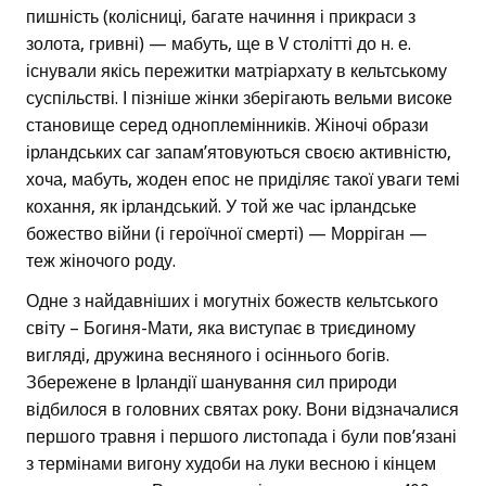
пишність (колісниці, багате начиння і прикраси з
золота, гривні) — мабуть, ще в V столітті до н. е.
існували якісь пережитки матріархату в кельтському
суспільстві. І пізніше жінки зберігають вельми високе
становище серед одноплемінників. Жіночі образи
ірландських саг запам’ятовуються своєю активністю,
хоча, мабуть, жоден епос не приділяє такої уваги темі
кохання, як ірландський. У той же час ірландське
божество війни (і героїчної смерті) — Морріган —
теж жіночого роду.
Одне з найдавніших і могутніх божеств кельтського
світу – Богиня-Мати, яка виступає в триєдиному
вигляді, дружина весняного і осіннього богів.
Збережене в Ірландії шанування сил природи
відбилося в головних святах року. Вони відзначалися
першого травня і першого листопада і були пов’язані
з термінами вигону худоби на луки весною і кінцем