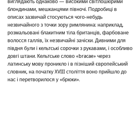
виглядають однаково — високими світлошкірими
блондинами, мешканцями півночі. Подробиці в
описах зазвичай стосуються чого-небудь
незвичайного з точки зору римлянина: наприклад,
розмальовані блакитним тіла британців, фарбоване
волосся галлів, їх незвичайні зачіски. Дивними для
півдня були і кельтські сорочки з рукавами, і особливо
довгі штани. Кельтське слово «bracae» через
латинську мову проникло і в пізніший європейський
словник, на початку XVIII століття воно прийшло до
нас і перетворилося у «брюки».