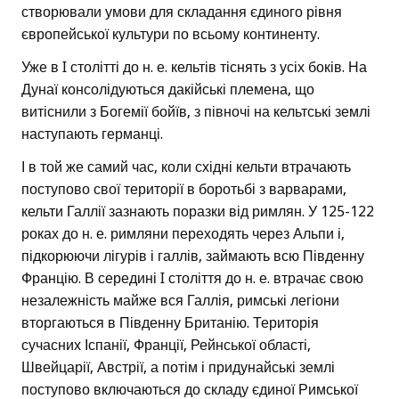
створювали умови для складання єдиного рівня
європейської культури по всьому континенту.
Уже в I столітті до н. е. кельтів тіснять з усіх боків. На
Дунаї консолідуються дакійські племена, що
витіснили з Богемії бойїв, з півночі на кельтські землі
наступають германці.
І в той же самий час, коли східні кельти втрачають
поступово свої території в боротьбі з варварами,
кельти Галлії зазнають поразки від римлян. У 125-122
роках до н. е. римляни переходять через Альпи і,
підкорюючи лігурів і галлів, займають всю Південну
Францію. В середині I століття до н. е. втрачає свою
незалежність майже вся Галлія, римські легіони
вторгаються в Південну Британію. Територія
сучасних Іспанії, Франції, Рейнської області,
Швейцарії, Австрії, а потім і придунайські землі
поступово включаються до складу єдиної Римської