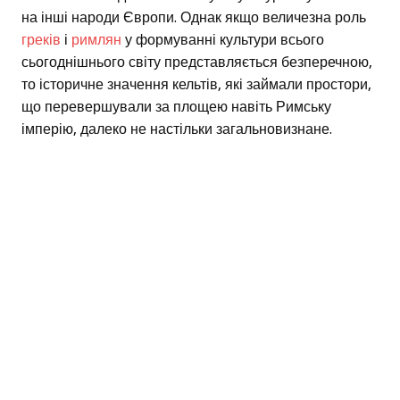
на інші народи Європи. Однак якщо величезна роль
греків
і
римлян
у формуванні культури всього
сьогоднішнього світу представляється безперечною,
то історичне значення кельтів, які займали простори,
що перевершували за площею навіть Римську
імперію, далеко не настільки загальновизнане.