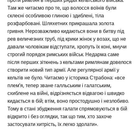
проти римлян в перших рядах кельтського війська.
Там же читаємо про те, що волосся воїнів були
склеєні особливою глиною і здиблені, тіла
розфарбовані. Шляхетних прикрашала золота
гривня. Нерозважливо кидаються вони в битву під
рев величезних труб, під крики жінок у возах, що не
давали чоловікам відступати, хропуть їх коні, мнучи
строгий порядок римських військ. Недарма саме
після перших зіткнень з кельтами римлянам довелося
створити новий тип армії. Але регулярної армії у
кельтів не було. Читаємо у історика Страбона: «все
плем’я, тепер зване галльським і галатським,
схиблене на війні, відрізняється відвагою і швидко
кидається в бій; втім, воно простодушно і незлобиво.
Тому в стані збудження галати спрямовуються в бій
відкрито і без оглядки, так що тим, хто захоче
застосувати хитрість, їх легко здолати».