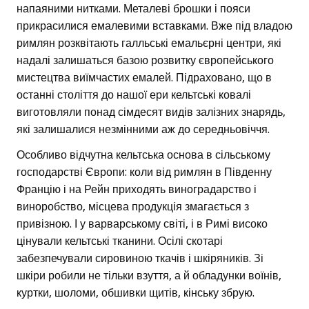
напаяними нитками. Металеві брошки і пояси
прикрасилися емалевими вставками. Вже під владою
римлян розквітають галльські емальєрні центри, які
надалі залишаться базою розвитку європейського
мистецтва виїмчастих емалей. Підраховано, що в
останні століття до нашої ери кельтські ковалі
виготовляли понад сімдесят видів залізних знарядь,
які залишалися незмінними аж до середньовіччя.
Особливо відчутна кельтська основа в сільському
господарстві Європи: коли від римлян в Південну
Францію і на Рейн приходять виноградарство і
виноробство, місцева продукція змагається з
привізною. І у варварському світі, і в Римі високо
цінували кельтські тканини. Осілі скотарі
забезпечували сировиною ткачів і шкіряників. Зі
шкіри робили не тільки взуття, а й обладунки воїнів,
куртки, шоломи, обшивки щитів, кінську збрую.