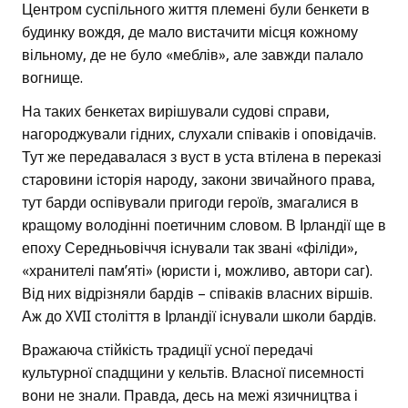
Центром суспільного життя племені були бенкети в
будинку вождя, де мало вистачити місця кожному
вільному, де не було «меблів», але завжди палало
вогнище.
На таких бенкетах вирішували судові справи,
нагороджували гідних, слухали співаків і оповідачів.
Тут же передавалася з вуст в уста втілена в переказі
старовини історія народу, закони звичайного права,
тут барди оспівували пригоди героїв, змагалися в
кращому володінні поетичним словом. В Ірландії ще в
епоху Середньовіччя існували так звані «філіди»,
«хранителі пам’яті» (юристи і, можливо, автори саг).
Від них відрізняли бардів – співаків власних віршів.
Аж до XVII століття в Ірландії існували школи бардів.
Вражаюча стійкість традиції усної передачі
культурної спадщини у кельтів. Власної писемності
вони не знали. Правда, десь на межі язичництва і