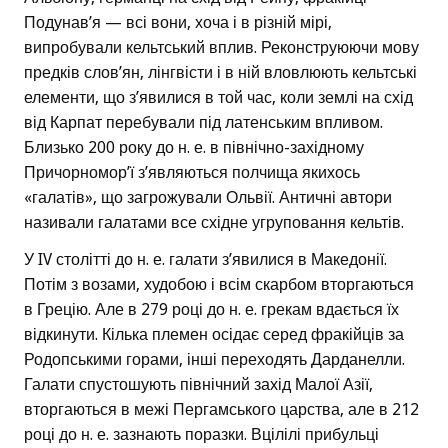
Подунав’я — всі вони, хоча і в різній мірі,
випробували кельтський вплив. Реконструюючи мову
предків слов’ян, лінгвісти і в ній вловлюють кельтські
елементи, що з’явилися в той час, коли землі на схід
від Карпат перебували під латенським впливом.
Близько 200 року до н. е. в північно-західному
Причорномор’ї з’являються полчища якихось
«галатів», що загрожували Ольвії. Античні автори
називали галатами все східне угруповання кельтів.
У IV столітті до н. е. галати з’явилися в Македонії.
Потім з возами, худобою і всім скарбом вторгаються
в Грецію. Але в 279 році до н. е. грекам вдається їх
відкинути. Кілька племен осідає серед фракійців за
Родопськими горами, інші переходять Дарданелли.
Галати спустошують північний захід Малої Азії,
вторгаються в межі Пергамського царства, але в 212
році до н. е. зазнають поразки. Вцілілі прибульці