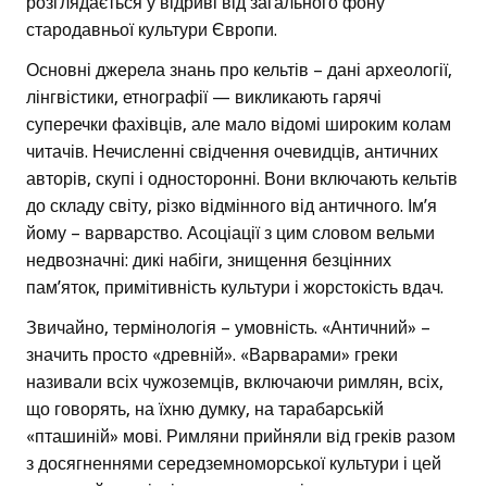
розглядається у відриві від загального фону
стародавньої культури Європи.
Основні джерела знань про кельтів – дані археології,
лінгвістики, етнографії — викликають гарячі
суперечки фахівців, але мало відомі широким колам
читачів. Нечисленні свідчення очевидців, античних
авторів, скупі і односторонні. Вони включають кельтів
до складу світу, різко відмінного від античного. Ім’я
йому – варварство. Асоціації з цим словом вельми
недвозначні: дикі набіги, знищення безцінних
пам’яток, примітивність культури і жорстокість вдач.
Звичайно, термінологія – умовність. «Античний» –
значить просто «древній». «Варварами» греки
називали всіх чужоземців, включаючи римлян, всіх,
що говорять, на їхню думку, на тарабарській
«пташиній» мові. Римляни прийняли від греків разом
з досягненнями середземноморської культури і цей