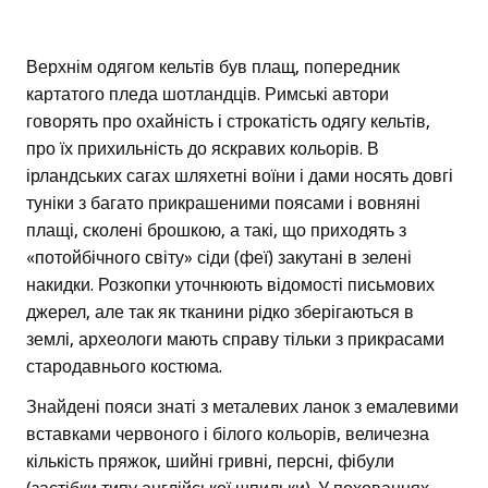
Верхнім одягом кельтів був плащ, попередник
картатого пледа шотландців. Римські автори
говорять про охайність і строкатість одягу кельтів,
про їх прихильність до яскравих кольорів. В
ірландських сагах шляхетні воїни і дами носять довгі
туніки з багато прикрашеними поясами і вовняні
плащі, сколені брошкою, а такі, що приходять з
«потойбічного світу» сіди (феї) закутані в зелені
накидки. Розкопки уточнюють відомості письмових
джерел, але так як тканини рідко зберігаються в
землі, археологи мають справу тільки з прикрасами
стародавнього костюма.
Знайдені пояси знаті з металевих ланок з емалевими
вставками червоного і білого кольорів, величезна
кількість пряжок, шийні гривні, персні, фібули