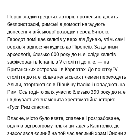
Перші згадки грецьких авторів про кельтів досить
безпристрасні, римські відомості нагадують
донесення військової розвідки перед битвою.
Геродот поміщає кельтів у верхів’я Дунаю, втім, самі
верхів’я відносячи кудись до Піренеїв. За даними
археології, близько 600 року до н. е. сліди кельтів
зафіксовані в Іспанії, в V столітті до н. е. — на
Британських островах і в Карпатах. До початку IV
століття до н. е. кілька кельтських племен переходять
Альпи, вторгаються в Північну Італію і нападають на
Рим. Ось тоді-то за їх участю близько 390 року до н. е.
і відбувається знаменита хрестоматійна історія:
«Гуси Рим спасли».
Власне, місто було взяте, спалене і розграбоване,
вціліла від розгрому тільки цитадель Капітолію, де
знаходився єдиний на той час великий храм Юнони з