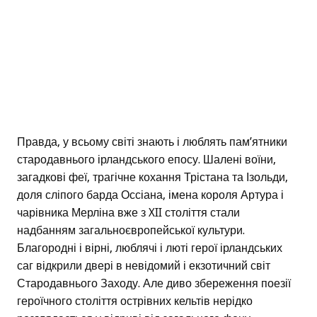
Правда, у всьому світі знають і люблять пам’ятники
стародавнього ірландського епосу. Шалені воїни,
загадкові феї, трагічне кохання Трістана та Ізольди,
доля сліпого барда Оссіана, імена короля Артура і
чарівника Мерліна вже з XII століття стали
надбанням загальноєвропейської культури.
Благородні і вірні, люблячі і люті герої ірландських
саг відкрили двері в невідомий і екзотичний світ
Стародавнього Заходу. Але диво збереження поезії
героїчного століття острівних кельтів нерідко