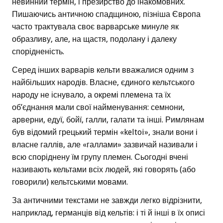
невинний термін, і презирство до інакомовних.
Пишаючись античною спадщиною, пізніша Європа
часто трактувала своє варварське минуле як
образливу, але, на щастя, подолану і далеку
спорідненість.
Серед інших варварів кельти вважалися одним з
найбільших народів. Власне, єдиного кельтського
народу не існувало, а окремі племена та їх
об’єднання мали свої найменування: семнони,
арверни, едуї, бойї, галли, галати та інші. Римлянам
був відомий грецький термін «keltoi», знали вони і
власне галлів, але «галлами» зазвичай називали і
всю споріднену їм групу племен. Сьогодні вчені
називають кельтами всіх людей, які говорять (або
говорили) кельтськими мовами.
За античними текстами не завжди легко відрізнити,
наприклад, германців від кельтів: і ті й інші в їх описі