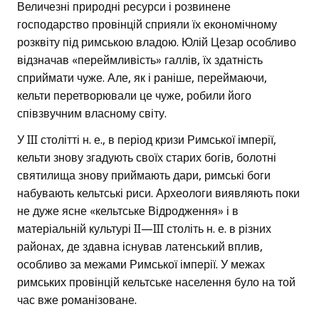
Величезні природні ресурси і розвинене
господарство провінцій сприяли їх економічному
розквіту під римською владою. Юлій Цезар особливо
відзначав «переймливість» галлів, їх здатність
сприймати чуже. Але, як і раніше, переймаючи,
кельти перетворювали це чуже, робили його
співзвучним власному світу.
У III столітті н. е., в період кризи Римської імперії,
кельти знову згадують своїх старих богів, болотні
святилища знову приймають дари, римські боги
набувають кельтські риси. Археологи виявляють поки
не дуже ясне «кельтське Відродження» і в
матеріальній культурі II—III століть н. е. в різних
районах, де здавна існував латенський вплив,
особливо за межами Римської імперії. У межах
римських провінцій кельтське населення було на той
час вже романізоване.