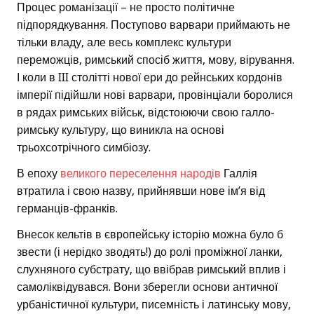
Процес романізації – не просто політичне
підпорядкування. Поступово варвари приймають не
тільки владу, але весь комплекс культури
переможців, римський спосіб життя, мову, вірування.
І коли в III столітті нової ери до рейнських кордонів
імперії підійшли нові варвари, провінціали боролися
в рядах римських військ, відстоюючи свою галло-
римську культуру, що виникла на основі
трьохсотрічного симбіозу.
В епоху
великого переселення народів
Галлія
втратила і свою назву, прийнявши нове ім’я від
германців-франків.
Внесок кельтів в європейську історію можна було б
звести (і нерідко зводять!) до ролі проміжної ланки,
слухняного субстрату, що ввібрав римський вплив і
самоліквідувався. Вони зберегли основи античної
урбаністичної культури, писемність і латинську мову,