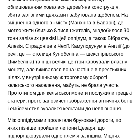
облицюванням ховалася дерев’яна конструкція,
збита залізними цвяхами і забутована щебенем. На
зміцнення одного з «міст» (Манхінга в Баварії), де
могло жити близько 8 тисяч жителів, знадобилося 30
тонн залізних цвяхів! Цей оппідум, а також Бібракте,
Алезія, Страдоніце в Чехії, Камулодунум в Англії (до
речі, це — столиця Кунобеліна — шекспірівського
Цимбеліна) та інші великі центри карбували власну
монету, але вживалася вона частіше в престижних
цілях, у внутрішньому ж торговому обороті
кельтського населення, мабуть, не брала участь.
Прототипом для кельтської монети послужили грецькі
статери, проте запозичені зображення античних богів
і емблем стилізувалися кельтами до невпізнання.
Між оппідіумами пролягали бруковані дороги, по
яких пізніше пройшли легіони Цезаря, що
підпорядковували одне плем’я за іншим. Міцних