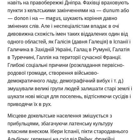
навіть на правобережжі Дніпра. Фахівці враховують
пункти з кельтськими закінченнями на — dunum або
— donon і на — magus, шукають коріння давно
змінених слів. Але і неспеціалістам впадає в очі
дивовижна схожість імен таких віддалених один від
одного областей, як Галісія (давня Галеція) в Іспанії і
Галичина в Західній Україні, Галац в Румунії, Галатія
в Туреччині, Галлія на території сучасної Франції.
Глибокі соціальні причини (розкладання первісно-
родової громади, створення військово-
демократичного ладу, демографічний вибух і т. д.)
змушували великі групи людей залишати старі землі і
шукати нові місця для поселень, відтісняючи сусідів і
приводячи їх в рух.
Місцеве докельтське населення змішується з
прибульцями, збагачуючи латенську культуру
власним внеском. Ібери Іспанії, пікти стародавнього
Альбіону, германці на схід від Рейну, фракійці