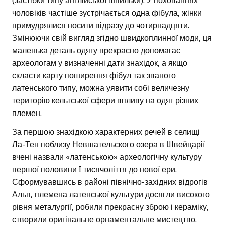
(застібки типу англійської шпильки). У похованнях
чоловіків частіше зустрічається одна фібула, жінки
примудрялися носити відразу до чотирнадцяти.
Змінюючи свій вигляд згідно швидкоплинної моди, ця
маленька деталь одягу прекрасно допомагає
археологам у визначенні дати знахідок, а якщо
скласти карту поширення фібул так званого
латенського типу, можна уявити собі величезну
територію кельтської сфери впливу на одяг різних
племен.
За першою знахідкою характерних речей в селищі
Ла-Тен поблизу Невшательского озера в Швейцарії
вчені назвали «латенською» археологічну культуру
першої половини I тисячоліття до нової ери.
Сформувавшись в районі північно-західних відрогів
Альп, племена латенської культури досягли високого
рівня металургії, робили прекрасну зброю і кераміку,
створили оригінальне орнаментальне мистецтво.