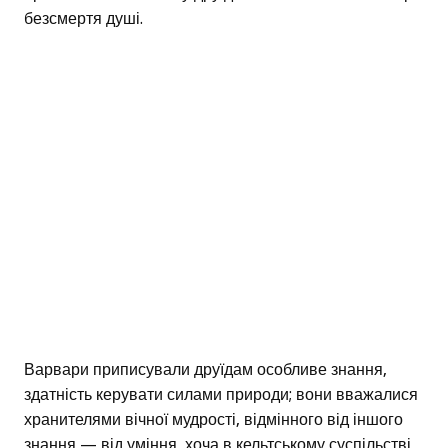
безсмертя душі.
Варвари приписували друїдам особливе знання,
здатність керувати силами природи; вони вважалися
хранителями вічної мудрості, відмінного від іншого
знання — від уміння, хоча в кельтському суспільстві