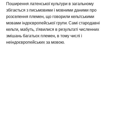
Поширення латенської культури в загальному
збігається з письмовими і мовними даними про
розселення племен, що говорили кельтськими
мовами індоєвропейської групи. Самі стародавні
кельти, мабуть, з’явилися в результаті численних
змішань багатьох племен, в тому числі і
неіндоєвропейських за мовою.