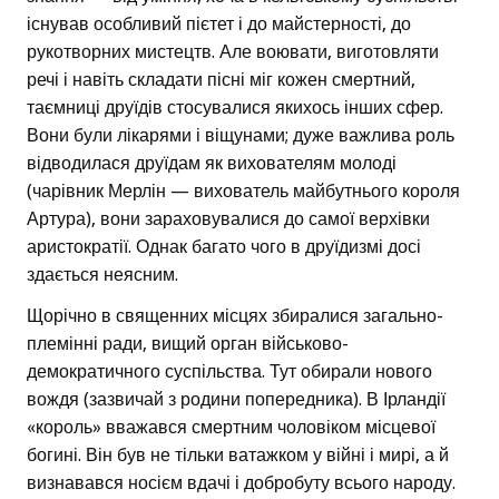
існував особливий пієтет і до майстерності, до
рукотворних мистецтв. Але воювати, виготовляти
речі і навіть складати пісні міг кожен смертний,
таємниці друїдів стосувалися якихось інших сфер.
Вони були лікарями і віщунами; дуже важлива роль
відводилася друїдам як вихователям молоді
(чарівник Мерлін — вихователь майбутнього короля
Артура), вони зараховувалися до самої верхівки
аристократії. Однак багато чого в друїдизмі досі
здається неясним.
Щорічно в священних місцях збиралися загально-
племінні ради, вищий орган військово-
демократичного суспільства. Тут обирали нового
вождя (зазвичай з родини попередника). В Ірландії
«король» вважався смертним чоловіком місцевої
богині. Він був не тільки ватажком у війні і мирі, а й
визнавався носієм вдачі і добробуту всього народу.