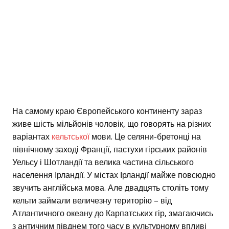
На самому краю Європейського континенту зараз
живе шість мільйонів чоловік, що говорять на різних
варіантах
кельтської
мови. Це селяни-бретонці на
північному заході Франції, пастухи гірських районів
Уельсу і Шотландії та велика частина сільського
населення Ірландії. У містах Ірландії майже повсюдно
звучить англійська мова. Але двадцять століть тому
кельти займали величезну територію – від
Атлантичного океану до Карпатських гір, змагаючись
з античним півднем того часу в культурному впливі