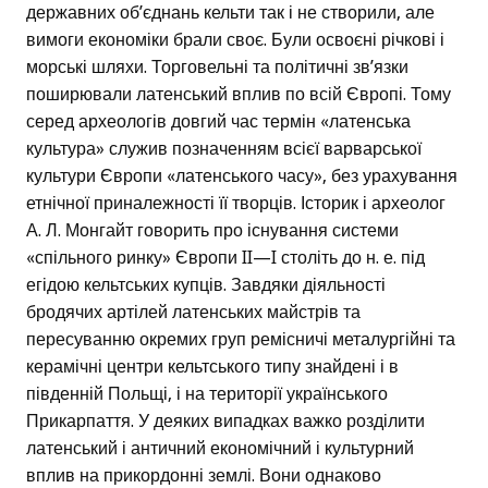
державних об’єднань кельти так і не створили, але
вимоги економіки брали своє. Були освоєні річкові і
морські шляхи. Торговельні та політичні зв’язки
поширювали латенський вплив по всій Європі. Тому
серед археологів довгий час термін «латенська
культура» служив позначенням всієї варварської
культури Європи «латенського часу», без урахування
етнічної приналежності її творців. Історик і археолог
А. Л. Монгайт говорить про існування системи
«спільного ринку» Європи II—I століть до н. е. під
егідою кельтських купців. Завдяки діяльності
бродячих артілей латенських майстрів та
пересуванню окремих груп ремісничі металургійні та
керамічні центри кельтського типу знайдені і в
південній Польщі, і на території українського
Прикарпаття. У деяких випадках важко розділити
латенський і античний економічний і культурний
вплив на прикордонні землі. Вони однаково