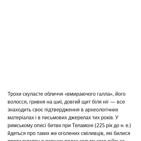
Трохи скуласте обличчя «вмираючого галла», його
волосся, гривня на шиї, довгий щит біля ніг — все
знаходить своє підтвердження в археологічних
матеріалах і в письмових джерелах тих років. У
римському описі битви при Теламоні (225 рік до н. е.)
йдеться про таких же оголених сміливців, які билися