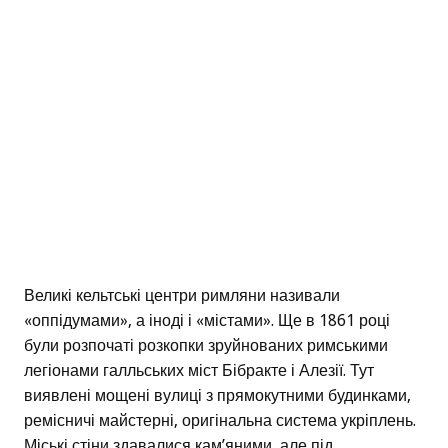
Великі кельтські центри римляни називали
«оппідумами», а іноді і «містами». Ще в 1861 році
були розпочаті розкопки зруйнованих римськими
легіонами галльських міст Бібракте і Алезії. Тут
виявлені мощені вулиці з прямокутними будинками,
ремісничі майстерні, оригінальна система укріплень.
Міські стіни здавалися кам’яними, але під