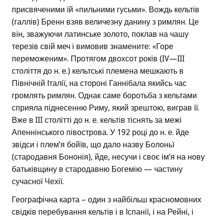
присвяченими їй «пильними гусьми». Вождь кельтів
(галлів) Бренн взяв величезну данину з римлян. Це
він, зважуючи латинське золото, поклав на чашу
терезів свій меч і вимовив знамените: «Горе
переможеним». Протягом двохсот років (IV—III
століття до н. е.) кельтські племена мешкають в
Північній Італії, на стороні Ганнібала якийсь час
громлять римлян. Однак саме боротьба з кельтами
сприяла піднесенню Риму, який зрештою, виграв її.
Вже в III столітті до н. е. кельтів тіснять за межі
Апеннінського півострова. У 192 році до н. е. йде
звідси і плем’я бойїв, що дало назву Болоньї
(стародавня Бононія), йде, несучи і своє ім’я на нову
батьківщину в стародавню Богемію — частину
сучасної Чехії.
Географічна карта – один з найбільш красномовних
свідків перебування кельтів і в Іспанії, і на Рейні, і