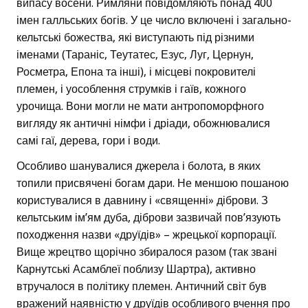
випасу восени. Римляни повідомляють понад 400
імен галльських богів. У це число включені і загально-
кельтські божества, які виступають під різними
іменами (Тараніс, Теутатес, Езус, Луг, Цернун,
Росметра, Епона та інші), і місцеві покровителі
племен, і уособлення струмків і гаїв, кожного
урочища. Вони могли не мати антропоморфного
вигляду як античні німфи і дріади, обожнювалися
самі гаї, дерева, гори і води.
Особливо шанувалися джерела і болота, в яких
топили присвячені богам дари. Не меншою пошаною
користувалися в давнину і «священні» діброви. З
кельтським ім’ям дуба, діброви зазвичай пов’язують
походження назви «друїдів» – жрецької корпорації.
Вище жрецтво щорічно збиралося разом (так звані
Карнутські Асамблеї поблизу Шартра), активно
втручалося в політику племен. Античний світ був
вражений наявністю у друїдів особливого вчення про