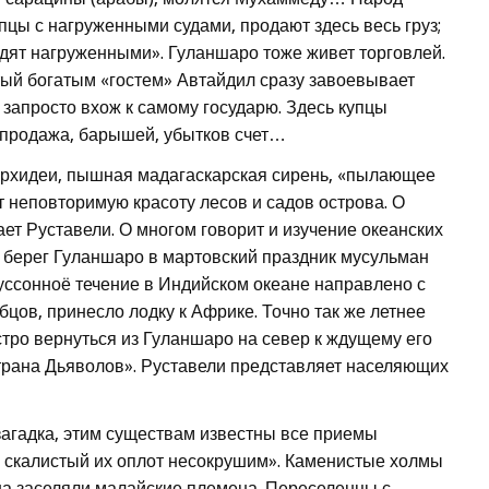
цы с нагруженными судами, продают здесь весь груз;
дят нагруженными». Гуланшаро тоже живет торговлей.
ый богатым «гостем» Автайдил сразу завоевывает
запросто вхож к самому государю. Здесь купцы
 продажа, барышей, убытков счет…
 орхидеи, пышная мадагаскарская сирень, «пылающее
 неповторимую красоту лесов и садов острова. О
т Руставели. О многом говорит и изучение океанских
 берег Гуланшаро в мартовский праздник мусульман
муссонноё течение в Индийском океане направлено с
ебцов, принесло лодку к Африке. Точно так же летнее
тро вернуться из Гуланшаро на север к ждущему его
Страна Дьяволов». Руставели представляет населяющих
загадка, этим существам известны все приемы
о скалистый их оплот несокрушим». Каменистые холмы
на заселяли малайские племена. Переселенцы с