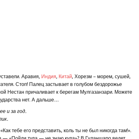
уставели. Аравия,
Индия
,
Китай
, Хорезм – морем, сушей,
ателя. Стоп! Палец застывает в голубом бездорожье
ной Нестан причаливает к берегам Мулгазанзари. Можете
осударства нет. А дальше…
е и за год.
лик.
ак тебе его представить, коль ты не был никогда там!».
е — «Пойди туда — не знаю куда»? В Гуланшаро ведет