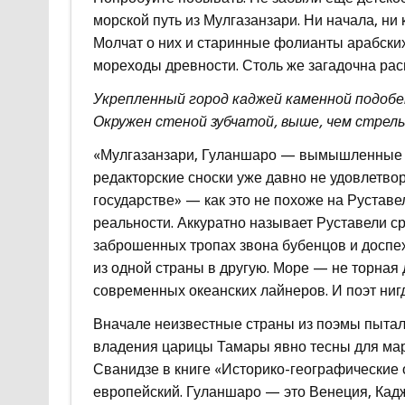
морской путь из Мулгазанзари. Ни начала, ни
Молчат о них и старинные фолианты арабски
мореходы древности. Столь же загадочна рас
Укрепленный город каджей каменной подобе
Окружен стеной зубчатой, выше, чем стрел
«Мулгазанзари, Гуланшаро — вымышленные с
редакторские сноски уже давно не удовлетво
государстве» — как это не похоже на Рустав
реальности. Аккуратно называет Руставели с
заброшенных тропах звона бубенцов и доспех
из одной страны в другую. Море — не торная
современных океанских лайнеров. И поэт ниг
Вначале неизвестные страны из поэмы пытали
владения царицы Тамары явно тесны для мар
Сванидзе в книге «Историко-географические
европейский. Гуланшаро — это Венеция, Кадж