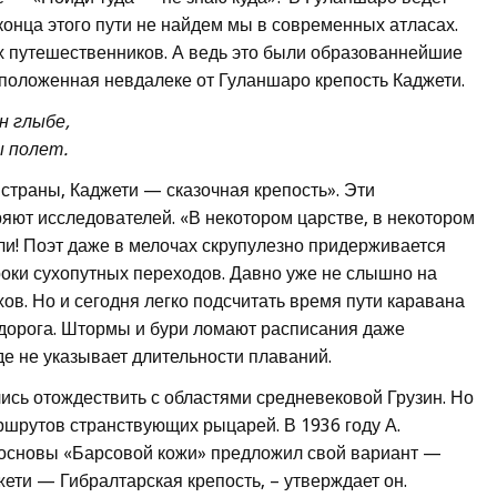
 конца этого пути не найдем мы в современных атласах.
х путешественников. А ведь это были образованнейшие
положенная невдалеке от Гуланшаро крепость Каджети.
н глыбе,
ы полет.
траны, Каджети — сказочная крепость». Эти
ряют исследователей. «В некотором царстве, в некотором
ели! Поэт даже в мелочах скрупулезно придерживается
роки сухопутных переходов. Давно уже не слышно на
ов. Но и сегодня легко подсчитать время пути каравана
 дорога. Штормы и бури ломают расписания даже
де не указывает длительности плаваний.
сь отождествить с областями средневековой Грузин. Но
шрутов странствующих рыцарей. В 1936 году А.
 основы «Барсовой кожи» предложил свой вариант —
ети — Гибралтарская крепость, – утверждает он.