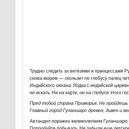
Трудно следить за витязями и принцессами Р
снова морем — скользит по глобусу палец чит
Индийского океана. Лодка с индийской царев
не искать. Ни на карте, ни на глобусе этого г
Пред тобой страна Приморья. Не пройдешь е
Главный город Гуланшаро древен, дивен и ве
Автандил поражен великолепием Гуланшаро: «К
Попробуйте побывать. Не забыли еще детско