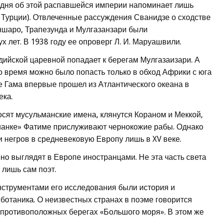
одня об этой распавшейся империи напоминает лишь
 Турции). Отвлеченные рассуждения Сванидзе о сходстве
ншаро, Трапезунда и Мулгазанзари были
 лет. В 1938 году ее опроверг Л. И. Маруашвили.
дийской царевной попадает к берегам Мулгазаизари. А
о время можно было попасть только в обход Африки с юга
е Гама впервые прошел из Атлантического океана в
ека.
сят мусульманские имена, клянутся Кораном и Меккой,
ианке» Фатиме прислуживают чернокожие рабы. Однако
 негров в средневековую Европу лишь в XV веке.
но выглядят в Европе иностранцами. Не эта часть света
 лишь сам поэт.
нструментами его исследования были история и
ботаника. О неизвестных странах в поэме говорится
 противоположных берегах «Большого моря». В этом же