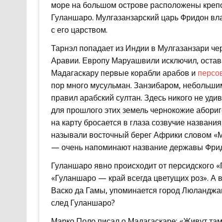
море на большом острове расположены крепо
Гуланшаро. Мулгазанзарский царь Фридон в
с его царством.
Тарнэл попадает из Индии в Мулгазанзари че
Аравии. Европу Маруашвили исключил, остава
Мадагаскару первые корабли арабов и
персо
пор много мусульман. Занзибаром, небольшим
правил арабский султан. Здесь никого не уд
для прошлого этих земель чернокожие абориг
на карту бросается в глаза созвучие названи
называли восточный берег Африки словом «М
— очень напоминают название державы Фри
Гуланшаро явно происходит от персидского «
«Гуланшаро — край всегда цветущих роз». А 
Васко да Гамы, упоминается город Люланджан
след Гуланшаро?
Марко Поло писал о Мадагаскаре: «Живут та