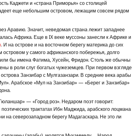
сть Каджети и «страна Приморья» со столицей
ладеет еще небольшим островом, лежащим совсем рядом
рез Аравию. Значит, неведомая страна лежит западнее
лась Африка. Еще в IX веке муссоны занесли к Африке и
в
. И на острове и на восточном берегу материка до сих
 островом у самого африканского побережья, долго
ивили бы имена Фатима, Хусейн, Фридон. Столь же обычны
ены в роли слуг богатых чужеземцев. При первом взгляде
я острова Занзибар с Мулгазанзари. В средние века арабы
ул». Арабское «Мул на Занзибар» — «Берег и Занзибар»
дона.
Гюланшар» — «Город роз». Недаром поэт говорит:
в поэтических трактатах Ибн Маджида, арабского лоцмана
и на северозападном берегу Мадагаскара. Не это ли
м сарацины (арабы), молятся Мухаммеду… Народ