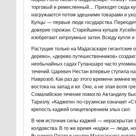
торговый и ремесленный… Приходят сюда куп
нагружаются потом здешними товарами и ухо
Купцы — первые люди государства. Переодет
доверие горожан. Старейшина купцов Хусейн 
изобретают хитроумные затеи. Всюду купля и
Растущие только на Мадагаскаре гигантские
дерево», «дерево путешественников» создают
необычайных садах Гуланшаро часто упоминае
течений. Царевич Нестан впервые ступила на
Наврозоб. Как раз до этого времени зимнее 
востока на запад и юг. Оно, а не злая воля гр
Сомалийское течение помогло Автандилу быс
Таризлу. «Каджети» по-грузински означает «
крепость каджей олицетворением злых сил:
В чем источник силы каджей — нераскрытая 
колдовства. В то же время «каджи — люди, н
Высокого Плато в центре Мадагаскара издав