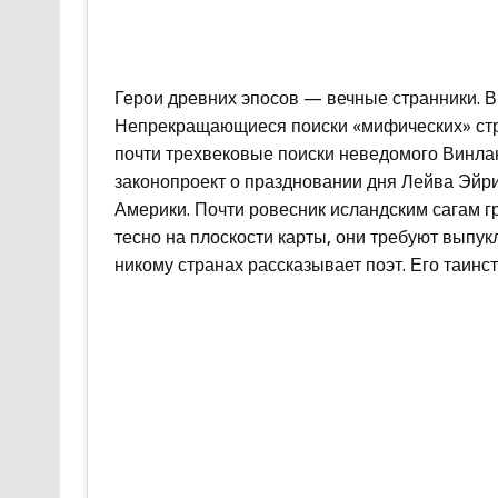
Герои древних эпосов — вечные странники. В 
Непрекращающиеся поиски «мифических» стра
почти трехвековые поиски неведомого Винлан
законопроект о праздновании дня Лейва Эйри
Америки. Почти ровесник исландским сагам гр
тесно на плоскости карты, они требуют выпукл
никому странах рассказывает поэт. Его таинс