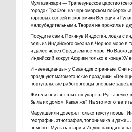
Мулгазанзари — Трапезундское царство (сег
городок Трабзон на черноморском побережье
торговых связей и экономики Венеции и Гула
малоубедительными. Теория не прожила и двух
Посудите сами. Покинув Индостан, лодка с ин
ведь из Индийского океана в Черное море в т
и далее через Средиземное море. Но Васко д
Индийский вокруг Африки только в конце XV в
И «венецианцы» у Сванидзе странные. Они но
празднуют магометанские праздники. «Венец
португальские работорговцы впервые завезли
Жители неизвестных государств Руставели яв
была их домом. Какая же? На это мог ответить
Маруашвили доверял только тексту поэмы. И
географии, этнография, топонимика и даже… 
немного. Мулгазанзари и Индия находятся на