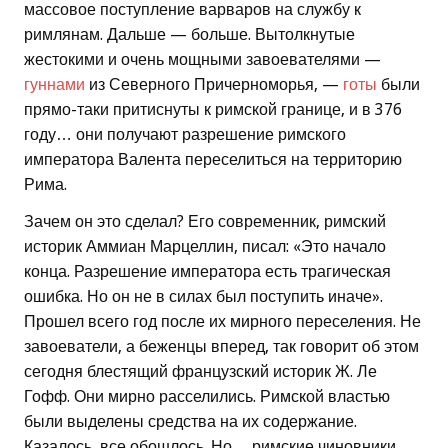
массовое поступление варваров на службу к
римлянам. Дальше — больше. Вытолкнутые
жестокими и очень мощными завоевателями —
гуннами
из Северного Причерноморья, —
готы
были
прямо-таки притиснуты к римской границе, и в 376
году… они получают разрешение римского
императора Валента переселиться на территорию
Рима.
Зачем он это сделал? Его современник, римский
историк Аммиан Марцеллин, писал: «Это начало
конца. Разрешение императора есть трагическая
ошибка. Но он не в силах был поступить иначе».
Прошел всего год после их мирного переселения. Не
завоеватели, а беженцы вперед, так говорит об этом
сегодня блестящий французский историк Ж. Ле
Гофф. Они мирно расселились. Римской властью
были выделены средства на их содержание.
Казалось, все обошлось. Но… римские чиновники