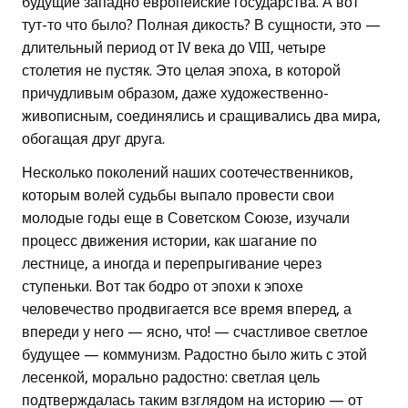
будущие западно европейские государства. А вот
тут-то что было? Полная дикость? В сущности, это —
длительный период от IV века до VIII, четыре
столетия не пустяк. Это целая эпоха, в которой
причудливым образом, даже художественно-
живописным, соединялись и сращивались два мира,
обогащая друг друга.
Несколько поколений наших соотечественников,
которым волей судьбы выпало провести свои
молодые годы еще в Советском Союзе, изучали
процесс движения истории, как шагание по
лестнице, а иногда и перепрыгивание через
ступеньки. Вот так бодро от эпохи к эпохе
человечество продвигается все время вперед, а
впереди у него — ясно, что! — счастливое светлое
будущее — коммунизм. Радостно было жить с этой
лесенкой, морально радостно: светлая цель
подтверждалась таким взглядом на историю — от