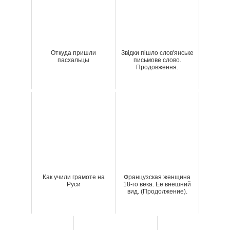
Откуда пришли
Звідки пішло слов'янське
пасхальцы
письмове слово.
Продовження.
Как учили грамоте на
Французская женщина
Руси
18-го века. Ее внешний
вид. (Продолжение).