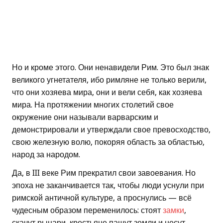
Но и кроме этого. Они ненавидели Рим. Это был знак
великого угнетателя, ибо римляне не только верили,
что они хозяева мира, они и вели себя, как хозяева
мира. На протяжении многих столетий свое
окружение они называли варварским и
демонстрировали и утверждали свое превосходство,
свою железную волю, покоряя область за областью,
народ за народом.
Да, в III веке Рим прекратил свои завоевания. Но
эпоха не заканчивается так, чтобы люди уснули при
римской античной культуре, а проснулись — всё
чудесным образом переменилось: стоят
замки
,
скачут рыцари, крестьяне пашут земли и несут