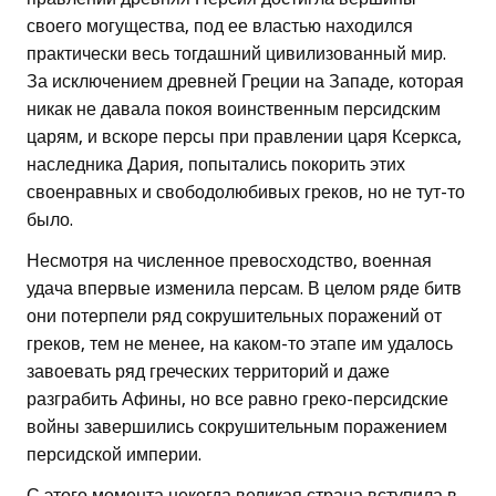
своего могущества, под ее властью находился
практически весь тогдашний цивилизованный мир.
За исключением древней Греции на Западе, которая
никак не давала покоя воинственным персидским
царям, и вскоре персы при правлении царя Ксеркса,
наследника Дария, попытались покорить этих
своенравных и свободолюбивых греков, но не тут-то
было.
Несмотря на численное превосходство, военная
удача впервые изменила персам. В целом ряде битв
они потерпели ряд сокрушительных поражений от
греков, тем не менее, на каком-то этапе им удалось
завоевать ряд греческих территорий и даже
разграбить Афины, но все равно греко-персидские
войны завершились сокрушительным поражением
персидской империи.
С этого момента некогда великая страна вступила в