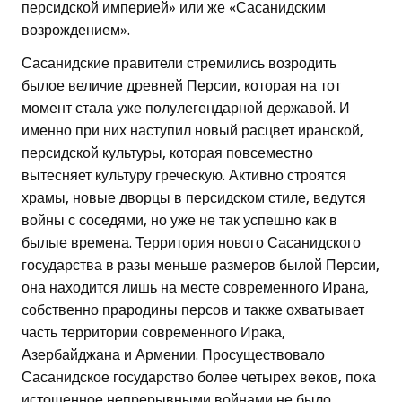
персидской империей» или же «Сасанидским
возрождением».
Сасанидские правители стремились возродить
былое величие древней Персии, которая на тот
момент стала уже полулегендарной державой. И
именно при них наступил новый расцвет иранской,
персидской культуры, которая повсеместно
вытесняет культуру греческую. Активно строятся
храмы, новые дворцы в персидском стиле, ведутся
войны с соседями, но уже не так успешно как в
былые времена. Территория нового Сасанидского
государства в разы меньше размеров былой Персии,
она находится лишь на месте современного Ирана,
собственно прародины персов и также охватывает
часть территории современного Ирака,
Азербайджана и Армении. Просуществовало
Сасанидское государство более четырех веков, пока
истощенное непрерывными войнами не было