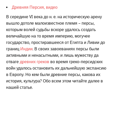
Древняя Персия, видео
В середине VI века до н. е. на историческую арену
вышло дотоле малоизвестное племя – персы,
которым волей судьбы вскоре удалось создать
величайшую на то время империю, могучее
государство, простиравшееся от Египта и Ливии до
границ
Индии
. В своих завоеваниях персы были
активными и ненасытными, и лишь мужеству да
отваге
древних греков
во время греко-персидских
войн удалось остановить их дальнейшую экспансию
в Европу. Но кем были древние персы, какова их
история, культура? Обо всем этом читайте далее в
нашей статье.