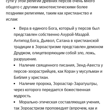
сути у этой религии древних персов очень много
общего с другими монотеистическими более
поздними религиями, таким как христианство и
ислам:
Вера в единого Бога, который у персов был
представлен собственно Ахурой-Маздой.
Антипод Бога, Дьявол, Сатана в христианской
традиции в Зороастризме представлен демоном
Друджом, олицетворяющим собой зло, ложь,
разрушение.
Наличие священного писания, Зенд-Авеста у
персов-зоорастрийцев, как Коран у мусульман и
Библия у христиан.
Наличие пророка, Зороастар-Заратуштры,
через которого передается божественная
мудрость.
Морально-этическая составляющая учения,
так Зороастризм проповедует (впрочем, как и