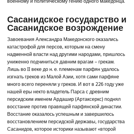
военному и политическому гению одного македонца.
Сасанидское государство и
Сасанидское возрождение
Завоевания Александра Македонского оказались
катастрофой для персов, которым на смену
надменной власти над другими народами, пришлось
униженно подчиниться давним врагам – грекам.
Лишь во II веке до н. е. племенам парфян удалось
изгнать греков из Малой Азии, хотя сами парфяне
много всего переняли у греков. И вот в 226 году уже
нашей еры некто владетель Парса с древним
персидским именем Ардашир (Артаксеркс) поднял
восстание против правящей парфянской династии.
Восстание оказалось успешным и завершилось
восстановлением персидской державы, государства
Сасанидов, которое историки называют «второй