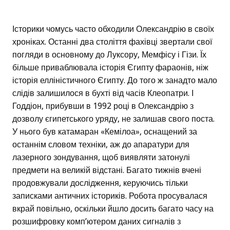
Історики чомусь часто обходили Олександрію в своїх
хроніках. Останні два століття фахівці звертали свої
погляди в основному до Луксору, Мемфісу і Гізи. Їх
більше приваблювала історія Єгипту фараонів, ніж
історія елліністичного Єгипту. До того ж занадто мало
слідів залишилося в бухті від часів Клеопатри. І
Годдіон, прибувши в 1992 році в Олександрію з
дозволу єгипетського уряду, не залишав свого поста.
У нього був катамаран «Кемілоа», оснащений за
останнім словом техніки, аж до апаратури для
лазерного зондування, щоб виявляти затонулі
предмети на великій відстані. Багато тижнів вчені
продовжували дослідження, керуючись тільки
записками античних істориків. Робота просувалася
вкрай повільно, оскільки йшло досить багато часу на
розшифровку комп’ютером даних сигналів з