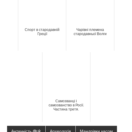
Спорт в стародавній
Чарівні племена
Греції
стародавньої Волги
Самозванці і
самозванство в Росії.
Частина третя.
Античність @uk
Археологія
Мандрівки часом