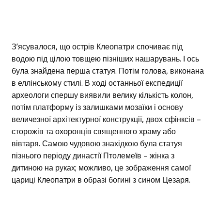
З’ясувалося, що острів Клеопатри спочиває під
водою під цілою товщею пізніших нашарувань. І ось
була знайдена перша статуя. Потім голова, виконана
в еллінському стилі. В ході останньої експедиції
археологи спершу виявили велику кількість колон,
потім платформу із залишками мозаїки і основу
величезної архітектурної конструкції, двох сфінксів –
сторожів та охоронців священного храму або
вівтаря. Самою чудовою знахідкою була статуя
пізнього періоду династії Птолемеїв – жінка з
дитиною на руках; можливо, це зображення самої
цариці Клеопатри в образі богині з сином Цезаря.