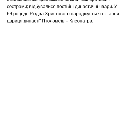
сестрами; відбувалися постійні династичні чвари. У
69 році до Різдва Христового народжується остання
цариця династії Птоломеїв – Клеопатра.