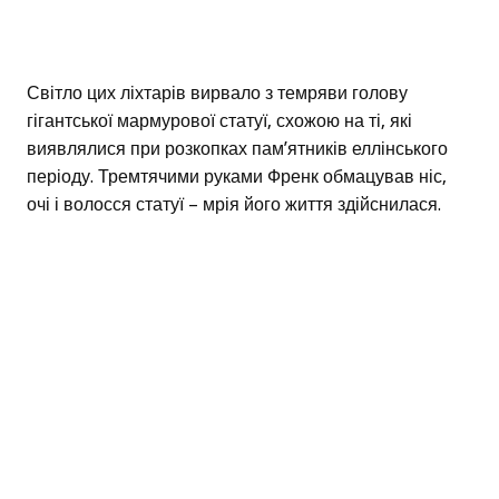
Світло цих ліхтарів вирвало з темряви голову
гігантської мармурової статуї, схожою на ті, які
виявлялися при розкопках пам’ятників еллінського
періоду. Тремтячими руками Френк обмацував ніс,
очі і волосся статуї – мрія його життя здійснилася.