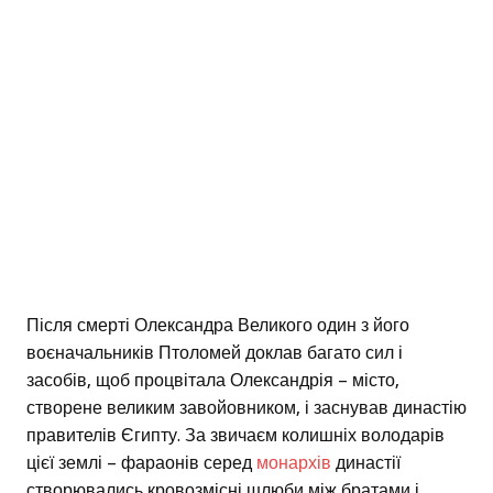
Після смерті Олександра Великого один з його
воєначальників Птоломей доклав багато сил і
засобів, щоб процвітала Олександрія – місто,
створене великим завойовником, і заснував династію
правителів Єгипту. За звичаєм колишніх володарів
цієї землі – фараонів серед
монархів
династії
створювались кровозмісні шлюби між братами і