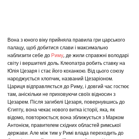
Вона з юного віку прийняла правила гри царського
палацу, щоб добитися слави і максимально
наблизити себе до
Риму
, де жили справжні володарі
світу і вершителі доль. Клеопатра робить ставку на
Юлія Цезаря і стає його коханкою. Від цього союзу
народжується хлопчик, названий Цезаріоном.
Цариця відправляється до Риму, і довгий час гостює
там, аніскільки не приховуючи своїх відносин з
Цезарем. Після загибелі Цезаря, повернувшись до
Єгипту, вона чекає нового витка історії, яка, як
відомо, повторюється; вона зближується з Марком
Антонієм, правителем східних областей римської
держави. Але між тим у Римі влада переходить до