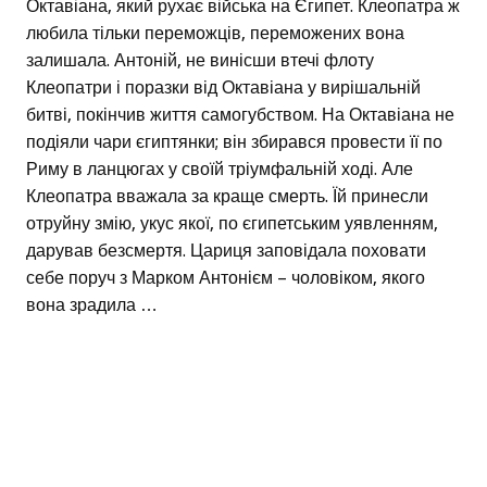
Октавіана, який рухає війська на Єгипет. Клеопатра ж
любила тільки переможців, переможених вона
залишала. Антоній, не винісши втечі флоту
Клеопатри і поразки від Октавіана у вирішальній
битві, покінчив життя самогубством. На Октавіана не
подіяли чари єгиптянки; він збирався провести її по
Риму в ланцюгах у своїй тріумфальній ході. Але
Клеопатра вважала за краще смерть. Їй принесли
отруйну змію, укус якої, по єгипетським уявленням,
дарував безсмертя. Цариця заповідала поховати
себе поруч з Марком Антонієм – чоловіком, якого
вона зрадила …