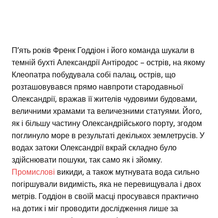
П’ять років Френк Годдіон і його команда шукали в
темній бухті Александрії Антіродос – острів, на якому
Клеопатра побудувала собі палац, острів, що
розташовувався прямо навпроти стародавньої
Олександрії, вражав її жителів чудовими будовами,
величними храмами та величезними статуями. Його,
як і більшу частину Олександрійського порту, згодом
поглинуло море в результаті декількох землетрусів. У
водах затоки Олександрії вкрай складно було
здійснювати пошуки, так само як і зйомку.
Промислові
викиди, а також мутнувата вода сильно
погіршували видимість, яка не перевищувала і двох
метрів. Годдіон в своїй масці просувався практично
на дотик і міг проводити дослідження лише за