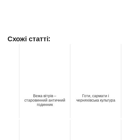
Схожі статті:
Вежа вітрів –
Готи, сармати і
старовинний античний
черняхівська культура
годинник