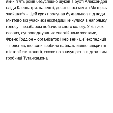
який п’ять років безуспішно шукав в бухті Александрії
сліди Клеопатри, нарешті, досяг своєї мети. «Ми щось
знайшли!» – Цей крик пролунав буквально з під води.
Миттєво всі учасники експедиції кинулися в напрямку
голосу і незабаром побачили свого колегу. У кількох
словах, супроводжуваних енергійними жестами,
Френк Годдіон – організатор і керівник цієї експедиції
– пояснив, що вони зробили найважливіше відкриття
в історії єгиптології, схоже по значущості з відкриттям
гробниці Тутанхамона.