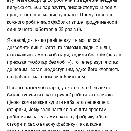
взуттєвій фабриці 20 робітників за цей же тиждень
випускають 500 пар взуття, використовуючи поділ
праці і частково машинну працю. Продуктивність
кожного робітника з фабрики вище продуктивності
одиночного чоботаря в 25 разів (!).
Як наслідок, якщо раніше взуття могли собі
дозволити лише багаті та заможні люди, а бідні,
включаючи самого чоботаря, ходили босоніж (звідси
приказка «чоботар без чобіт»), то тепер взуття стає
дешевим і загальнодоступним, адже його клепають
на фабриці масовим виробництвом.
Погано тільки чоботарю, у якого ніхто більше не
бажає купувати взуття ручної роботи за великою
ціною, коли можна купити набагато дешевше з
фабрики, йому залишається або піти простим
робітником на ту саму взуттєву фабрику або ж…
створити свою власну фабрику (так власне і