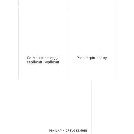
Ла-Манш: рекорди
Роза вітрів ісламу
серйозні і курйозні
Пеніцилін рятує камені