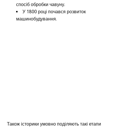
спосіб обробки чавуну.
У 1800 році почався розвиток
машинобудування.
Також історики умовно поділяють такі етапи