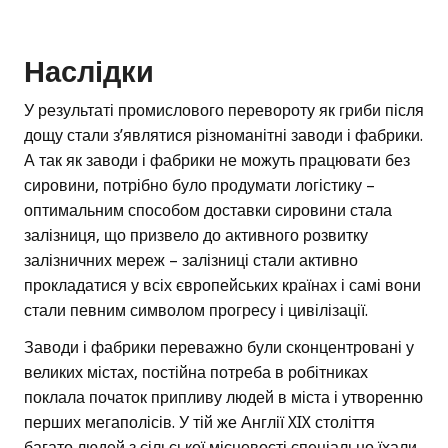
Наслідки
У результаті промислового перевороту як гриби після
дощу стали з’являтися різноманітні заводи і фабрики.
А так як заводи і фабрики не можуть працювати без
сировини, потрібно було продумати логістику –
оптимальним способом доставки сировини стала
залізниця, що призвело до активного розвитку
залізничних мереж – залізниці стали активно
прокладатися у всіх європейських країнах і самі вони
стали певним символом прогресу і цивілізації.
Заводи і фабрики переважно були сконцентровані у
великих містах, постійна потреба в робітниках
поклала початок припливу людей в міста і утворенню
перших мегаполісів. У тій же Англії XIX століття
багато людей з сільської місцевості спеціально їхали