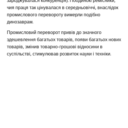
зароджувалася конкуренція). Поодинокі ремісники,
чия праця так цінувалася в середньовіччі, внаслідок
промислового перевороту вимерли подібно
динозаврам.
Промисловий переворот привів до значного
здешевлення багатьох товарів, появи багатьох нових
товарів, змінив товарно-грошові відносини в
суспільстві, стимулював розвиток науки і техніки.