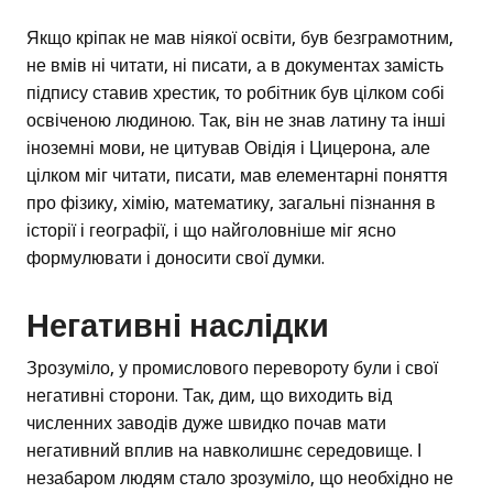
Якщо кріпак не мав ніякої освіти, був безграмотним,
не вмів ні читати, ні писати, а в документах замість
підпису ставив хрестик, то робітник був цілком собі
освіченою людиною. Так, він не знав латину та інші
іноземні мови, не цитував Овідія і Цицерона, але
цілком міг читати, писати, мав елементарні поняття
про фізику, хімію, математику, загальні пізнання в
історії і географії, і що найголовніше міг ясно
формулювати і доносити свої думки.
Негативні наслідки
Зрозуміло, у промислового перевороту були і свої
негативні сторони. Так, дим, що виходить від
численних заводів дуже швидко почав мати
негативний вплив на навколишнє середовище. І
незабаром людям стало зрозуміло, що необхідно не