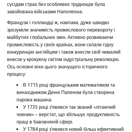
сусідам страх без особливих труднощів була
завойована військами Наполеона.
Французи і голландці ж, навпаки, дуже швидко
зрозуміли значимість промислового перевороту і
майбутніх глобальних змін. Активно розвиваючи
промисловість у своїх країнах, вони склали гідну
конкуренцію англійцям і також внесли свій чималий
внесок у крокуючу світом індустріальну революцію.
Ось основні віхи цього значущого історичного
процесу:
В 1715 році французьким математиком та
винахідником Денні Папеном була створена
парова машина.
У 1735 році з’явився так званий «літаючий
човник» – верстат, що збільшує продуктивність
праці в бавовняній сфері.
У 1784 році з’явився новий більш ефективний