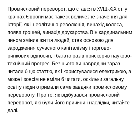
Промисловий переворот, що стався в XVIII-XIX ст. у
країнах Європи має таке ж величезне значення для
історії, як і неолітична революція, винахід колеса,
поява грошей, винахід друкарства. Він кардинальним
чином змінив життя людей, став основою для
зародження сучасного капіталізму і торгово-
ринкових відносин, і багато разів прискорив науково-
технічний прогрес. Без нього ви навряд чи зараз
читали б цю статтю, як і користувалися електрикою, а
може і зовсім не вміли б читати, оскільки загальну
освіту люди отримали саме завдяки промисловому
перевороту. Про те, як відбувався промисловий
переворот, які були його причини і наслідки, читайте
далі.