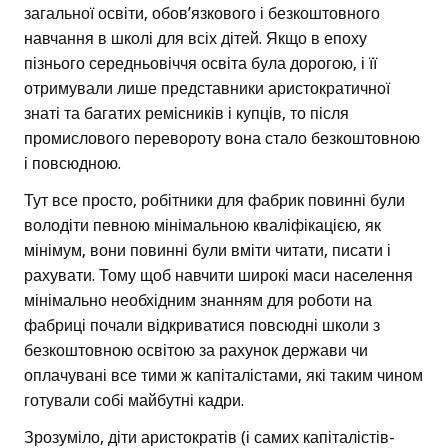
загальної освіти, обов’язкового і безкоштовного
навчання в школі для всіх дітей. Якщо в епоху
пізнього середньовіччя освіта була дорогою, і її
отримували лише представники аристократичної
знаті та багатих ремісників і купців, то після
промислового перевороту вона стало безкоштовною
і повсюдною.
Тут все просто, робітники для фабрик повинні були
володіти певною мінімальною кваліфікацією, як
мінімум, вони повинні були вміти читати, писати і
рахувати. Тому щоб навчити широкі маси населення
мінімально необхідним знанням для роботи на
фабриці почали відкриватися повсюдні школи з
безкоштовною освітою за рахунок держави чи
оплачувані все тими ж капіталістами, які таким чином
готували собі майбутні кадри.
Зрозуміло, діти аристократів (і самих капіталістів-