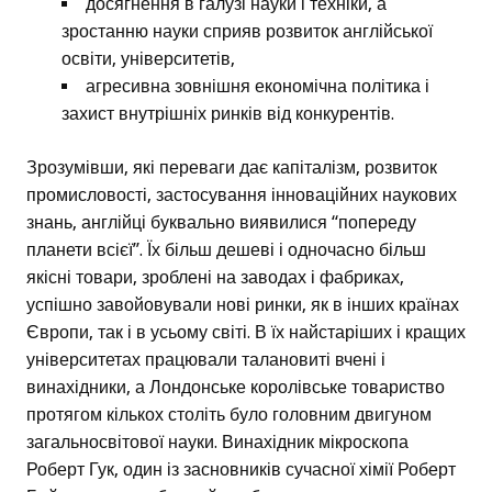
досягнення в галузі науки і техніки, а
зростанню науки сприяв розвиток англійської
освіти, університетів,
агресивна зовнішня економічна політика і
захист внутрішніх ринків від конкурентів.
Зрозумівши, які переваги дає капіталізм, розвиток
промисловості, застосування інноваційних наукових
знань, англійці буквально виявилися “попереду
планети всієї”. Їх більш дешеві і одночасно більш
якісні товари, зроблені на заводах і фабриках,
успішно завойовували нові ринки, як в інших країнах
Європи, так і в усьому світі. В їх найстаріших і кращих
університетах працювали талановиті вчені і
винахідники, а Лондонське королівське товариство
протягом кількох століть було головним двигуном
загальносвітової науки. Винахідник мікроскопа
Роберт Гук, один із засновників сучасної хімії Роберт