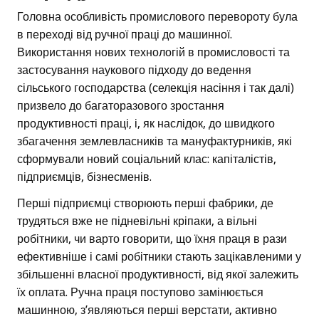
Головна особливість промислового перевороту була
в переході від ручної праці до машинної.
Використання нових технологій в промисловості та
застосування наукового підходу до ведення
сільського господарства (селекція насіння і так далі)
призвело до багаторазового зростання
продуктивності праці, і, як наслідок, до швидкого
збагачення землевласників та мануфактурників, які
сформували новий соціальний клас: капіталістів,
підприємців, бізнесменів.
Перші підприємці створюють перші фабрики, де
трудяться вже не підневільні кріпаки, а вільні
робітники, чи варто говорити, що їхня праця в рази
ефективніше і самі робітники стають зацікавленими у
збільшенні власної продуктивності, від якої залежить
їх оплата. Ручна праця поступово замінюється
машинною, з’являються перші верстати, активно