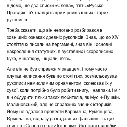
відомо, ще два списки «Слова», п’ять «Руської
Правди» і п’ятнадцять примірників інших старих
рукописів.
Треба сказати, що він непогано розбирався в
зовнішніх ознаках древніх рукописів. Знав, що до XIV
століття їх писали на пергамені, знав він і основні
накреслення статутних, півуставних і скорописних
букв, мініатюру, ініціали, в’язь.
Але він не був справжнім знавцем, і тому часто
плутав написання букв по століттях, розмальовував
рукописи немислимим орнаментом, склеював їх у
сувої, коли потрібно було робити книгу, і навпаки. І міг
він обдурити тільки таких любителів, як Мусін-Пушкін,
Малиновський, але не справжніх вчених істориків.
Йому не вдалося провести Карамзіна, Румянцева,
Єрмолаєва, відразу разгадавших фальшивість цих
списків «Слова о полку Ігоревім». Як цікаві підробки