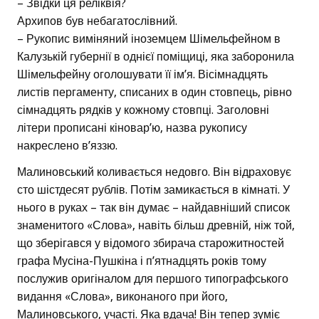
– Звідки ця реліквія?
Архипов був небагатослівний.
– Рукопис виміняний іноземцем Шімельфейном в
Калузькій губернії в однієї поміщиці, яка заборонила
Шімельфейну оголошувати її ім’я. Вісімнадцять
листів пергаменту, списаних в один стовпець, рівно
сімнадцять рядків у кожному стовпці. Заголовні
літери прописані кіновар’ю, назва рукопису
накреслено в’яззю.
Малиновський коливається недовго. Він відраховує
сто шістдесят рублів. Потім замикається в кімнаті. У
нього в руках – так він думає – найдавніший список
знаменитого «Слова», навіть більш древній, ніж той,
що зберігався у відомого збирача старожитностей
графа Мусіна-Пушкіна і п’ятнадцять років тому
послужив оригіналом для першого типографського
видання «Слова», виконаного при його,
Малиновського, участі. Яка вдача! Він тепер зуміє