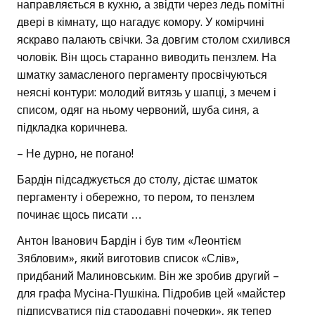
направляється в кухню, а звідти через ледь помітні
двері в кімнату, що нагадує комору. У комірчині
яскраво палають свічки. За довгим столом схилився
чоловік. Він щось старанно виводить пензлем. На
шматку замасленого пергаменту просвічуються
неясні контури: молодий витязь у шапці, з мечем і
списом, одяг на ньому червоний, шуба синя, а
підкладка коричнева.
– Не дурно, не погано!
Бардін підсаджується до столу, дістає шматок
пергаменту і обережно, то пером, то пензлем
починає щось писати …
Антон Іванович Бардін і був тим «Леонтієм
Зябловим», який виготовив список «Слів»,
придбаний Малиновським. Він же зробив другий –
для графа Мусіна-Пушкіна. Підробив цей «майстер
підписуватися під стародавні почерки», як тепер