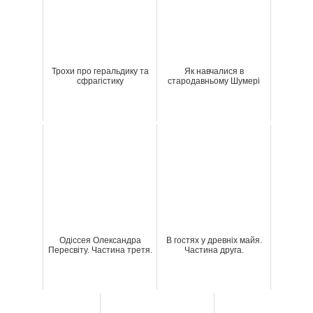
Трохи про геральдику та
Як навчалися в
сфрагістику
стародавньому Шумері
Одіссея Олександра
В гостях у древніх майя.
Пересвіту. Частина третя.
Частина друга.