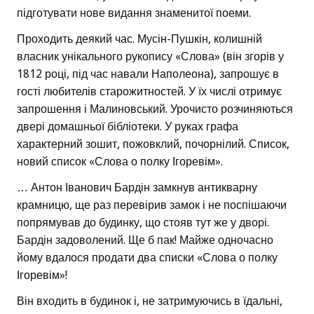
підготувати нове видання знаменитої поеми.
Проходить деякий час. Мусін-Пушкін, колишній
власник унікального рукопису «Слова» (він згорів у
1812 році, під час навали Наполеона), запрошує в
гості любителів старожитностей. У їх числі отримує
запрошення і Малиновський. Урочисто розчиняються
двері домашньої бібліотеки. У руках графа
характерний зошит, пожовклий, почорнілий. Список,
новий список «Слова о полку Ігоревім».
… Антон Іванович Бардін замкнув антикварну
крамницю, ще раз перевірив замок і не поспішаючи
попрямував до будинку, що стояв тут же у дворі.
Бардін задоволений. Ще б пак! Майже одночасно
йому вдалося продати два списки «Слова о полку
Ігоревім»!
Він входить в будинок і, не затримуючись в їдальні,