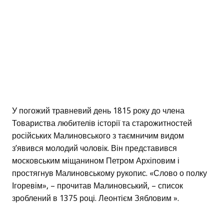
У погожий травневий день 1815 року до члена
Товариства любителів історії та старожитностей
російських Малиновського з таємничим видом
з’явився молодий чоловік. Він представився
московським міщанином Петром Архіповим і
простягнув Малиновському рукопис. «Слово о полку
Ігоревім», – прочитав Малиновський, – список
зроблений в 1375 році. Леонтієм Зябловим ».