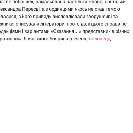
аєве побоїще», намальована настільки жваво, настільки
ександра Пересвіта з ординцями якось не став темою
лювалися, з його приводу висловлювали зворушливі та
жники, описували літератори, проте далі цього справа не
редакціями і варіантами «Сказання…» представників різних
 противника брянського боярина (печеніг,
половець
,