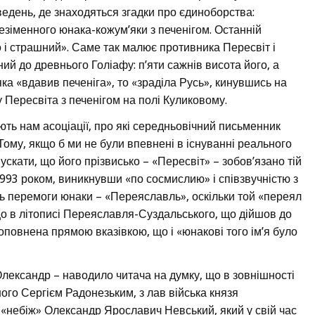
ведень, де знаходяться згадки про єдиноборства:
зіменного юнака-кожум’яки з печенігом. Останній
о і страшний». Саме так малює противника Пересвіт і
ий до древнього Голіафу: п’яти сажнів висота його, а
а «вдавив печеніга», то «зраділа Русь», кинувшись на
у Пересвіта з печенігом на полі Куликовому.
ють нам асоціації, про які середньовічний письменник
 Тому, якщо б ми не були впевнені в існуванні реального
скати, що його прізвисько – «Пересвіт» – зобов’язано тій
д 993 роком, виникнувши «по сосмислию» і співзвучністю з
ь перемоги юнаки – «Переяславль», оскільки той «переял
що в літописі Переяславля-Суздальського, що дійшов до
доповнена прямою вказівкою, що і «юнакові того ім’я було
 Олександр – наводило читача на думку, що в зовнішності
аного Сергієм Радонезьким, з лав війська князя
 «небіж» Олександр Ярославич Невський, який у свій час