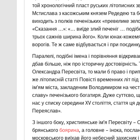
той хронологічний пласт руських літописних з
Мстислава з касожським князем Редедею та бе
виходить з полків печенізьких «превелике зел
«Сказання …»: «… виїде злий печеніг … подібн
трьох сажнів ширина його». Коли юнак-кожемяк
ворогів. Те ж саме відбувається і при поєдинк
Паралелі, подібні імена і порівняння відкрива
дбав більше, ніж про історичну достовірність.
Олександра Пересвіта, то мали б право і припу
же літописній статті Повісті временних літ пі
ім’ям міста, закладеним Володимиром на чест
славу» печенізького богатиря. Дуже суттєво, 
нас у списку середини XV століття, стаття ця 
Переяслав».
З іншого боку, християнське ім’я Пересвіту –
брянського
боярина
, а головне – інока, посл
московського виїхав його небесний захисник і