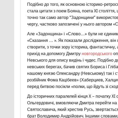
Подібно до того, як основною історико-ретро
стала цитати з поем Бояна, поета XI століття, 
точно так само автор “Задонщини” використову
чергу, частково запозичені у нього автором 
Але «Задонщина» і «Слово…» були не єдиними
«Сказання … ». Як показали дослідження, він
створити, з точки зору історика, фантастичну,
прихід на допомогу Дмитру
новгородського
оп
Невського для опису видінь і чудес. Подібно д
невських берегах, бачив святих Бориса і Гліб
нашому князю Олександру (Невському) так і с
розбійник Фома Кацібеев» (Хаберциев, Халцибе
перед битвою посікли «полки, що йдуть зі схо
До історичних паралелей кінця X – початку XI
Ольгердовичі, вмовляючи Дмитра перейти на і
Святославича, який хрестив Русь, звертаєтьс
брат Володимир Андрійович. Іншими словами,