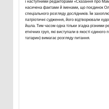
і наступними редакторами «Сказання про Мам
насичена фактами й іменами, що поєдинок Ол
спеціального розгляду дослідників. Їм захоп
патріотичні судження, його відтворювали худо
йшла. Тим часом одна тільки згадка різними 
етнічних груп, які виступали в якості єдиного
татарин) вимагає розгляду питання.