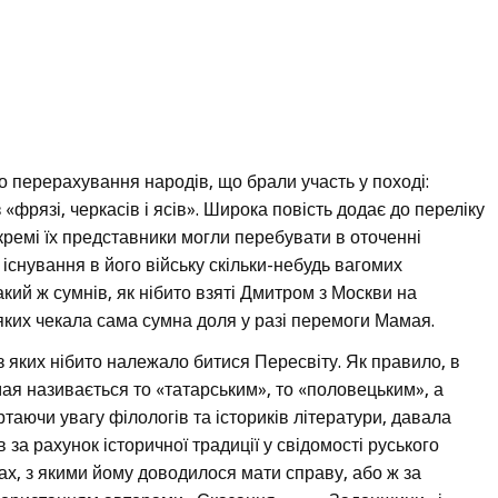
мо перерахування народів, що брали участь у поході:
 «фрязі, черкасів і ясів». Широка повість додає до переліку
кремі їх представники могли перебувати в оточенні
к існування в його війську скільки-небудь вагомих
акий ж сумнів, як нібито взяті Дмитром з Москви на
 яких чекала сама сумна доля у разі перемоги Мамая.
 з яких нібито належало битися Пересвіту. Як правило, в
мая називається то «татарським», то «половецьким», а
ертаючи увагу філологів та істориків літератури, давала
в за рахунок історичної традиції у свідомості руського
ах, з якими йому доводилося мати справу, або ж за