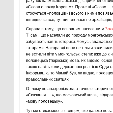
рахунок навмисної архаїзації, спричиненої в
«Слова о полку Ігоревім». Проте ні «Слово … 
стосується «половців» і всього з ними пов’яза
швидше за все, тут виявлялася не архаїзація,
Справа в тому, що основним населенням
Зол
Ті самі, що населяли до приходу монгольських
забувають навіть історики. Чомусь вважається,
татарами. Насправді вони не тільки залишилис
не встигли піти у монгольські степи: вже до к
половецька (тюркська) мова. Як відомо, осно
такою навіть коли державною релігією Орди ст
інформацію, то Мамай був, як видно, половцем 
православних святцях.
От чому не анахронізмом, а точною історичн
«Сказання … », що московський князь, відпра
«мову половецьку».
Тут ми стикаємося з явищем, яке далеко не за