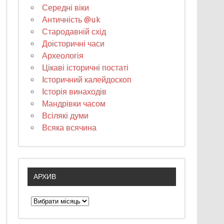
Середні віки
Античність @uk
Стародавній схід
Доісторичні часи
Археологія
Цікаві історичні постаті
Історичний калейдоскоп
Історія винаходів
Мандрівки часом
Всілякі думи
Всяка всячина
АРХИВ
А
р
х