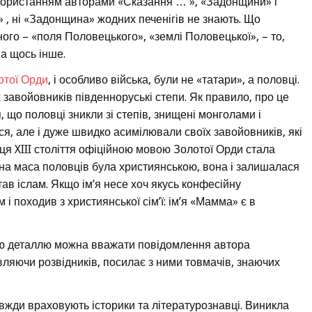
икористанням авторами «Сказання … », «Задонщини» і
» , ні «Задонщина» жодних печенігів не знають. Що
ного – «поля Половецького», «землі Половецької», – то,
 а щось інше.
отої Орди
, і особливо війська, були не «татари», а половці.
 завойовників південноруські степи. Як правило, про це
 що половці зникли зі степів, знищені монголами і
я, але і дуже швидко асимілювали своїх завойовників, які
інця XIII століття офіційною мовою Золотої Орди стала
вна маса половців була християнською, вона і залишалася
ав іслам. Якщо ім’я несе хоч якусь конфесійну
і походив з християнської сім’ї: ім’я «Мамма» є в
ою деталлю можна вважати повідомлення автора
вляючи розвідників, посилає з ними товмачів, знаючих
вжди враховують історики та літературознавці. Виникла