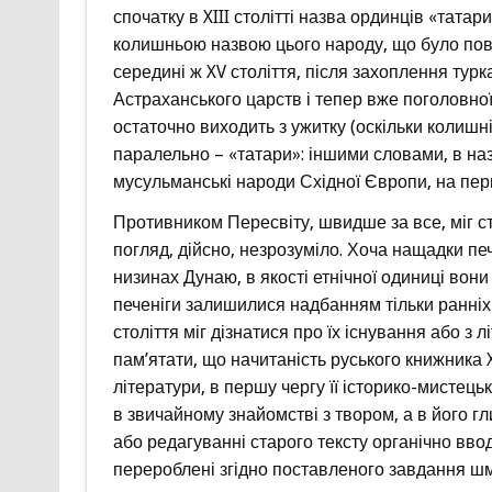
спочатку в XIII столітті назва ординців «татар
колишньою назвою цього народу, що було пов’
середині ж XV століття, після захоплення тур
Астраханського царств і тепер вже поголовної
остаточно виходить з ужитку (оскільки колишн
паралельно – «татари»: іншими словами, в назв
мусульманські народи Східної Європи, на перш
Противником Пересвіту, швидше за все, міг ст
погляд, дійсно, незрозуміло. Хоча нащадки печ
низинах Дунаю, в якості етнічної одиниці вони 
печеніги залишилися надбанням тільки ранніх
століття міг дізнатися про їх існування або з л
пам’ятати, що начитаність руського книжника X
літератури, в першу чергу її історико-мистець
в звичайному знайомстві з твором, а в його 
або редагуванні старого тексту органічно вводи
перероблені згідно поставленого завдання шма