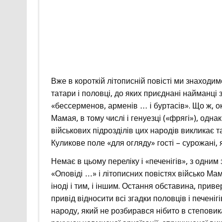
Вже в короткій літописній повісті ми знаходи
татари і половці, до яких приєднані найманці з
«бессерменов, арменів … і буртасів». Що ж, о
Мамая, в тому числі і генуезці («фрягі»), одна
військових підрозділів цих народів викликає т
Куликове поле «для огляду» гості – сурожані,
Немає в цьому переліку і «печенігів», з одним
«Оповіді …» і літописних повістях військо Ма
іноді і тим, і іншим. Остання обставина, прив
привід відносити всі згадки половців і печенігі
народу, який не розбирався нібито в степовик