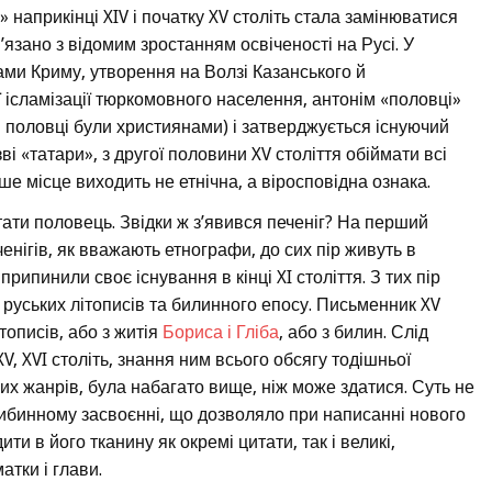
и» наприкінці XIV і початку XV століть стала замінюватися
язано з відомим зростанням освіченості на Русі. У
ками Криму, утворення на Волзі Казанського й
 ісламізації тюркомовного населення, антонім «половці»
і половці були християнами) і затверджується існуючий
і «татари», з другої половини XV століття обіймати всі
е місце виходить не етнічна, а віросповідна ознака.
ати половець. Звідки ж з’явився печеніг? На перший
енігів, як вважають етнографи, до сих пір живуть в
припинили своє існування в кінці XI століття. З тих пір
 руських літописів та билинного епосу. Письменник XV
ітописів, або з житія
Бориса і Гліба
, або з билин. Слід
V, XVI століть, знання ним всього обсягу тодішньої
ких жанрів, була набагато вище, ніж може здатися. Суть не
глибинному засвоєнні, що дозволяло при написанні нового
ти в його тканину як окремі цитати, так і великі,
тки і глави.