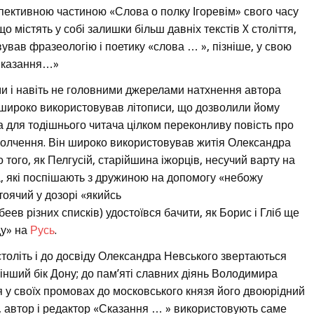
спективною частиною «Слова о полку Ігоревім» свого часу
що містять у собі залишки більш давніх текстів X століття,
вав фразеологію і поетику «слова … », пізніше, у свою
«Сказання…»
 і навіть не головними джерелами натхнення автора
 широко використовував літописи, що дозволили йому
 а для тодішнього читача цілком переконливу повість про
олчення. Він широко використовував житія Олександра
о того, як Пелгусій, старійшина іжорців, несучий варту на
а, які поспішають з дружиною на допомогу «небожу
тоячий у дозорі «якийсь
ев різних списків) удостоївся бачити, як Борис і Гліб ще
ду» на
Русь
.
 століть і до досвіду Олександра Невського звертаються
нший бік Дону; до пам’яті славних діянь Володимира
я у своїх промовах до московського князя його двоюрідний
 автор і редактор «Сказання … » використовують саме