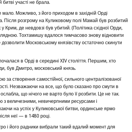
 битві участі не брала.
 мало. Можливо, з його приходом в західній Орді
а. Після розгрому на Куликовому полі Мамай був розбитий
к у Крим, де невдовзі був убитий. (Політика східної Орди,
глядною. Тохтамишу вдалося тимчасово знову відновити
не дозволити Московському князівству остаточно скинути
очалася в Орді в середині XIV століття. Першим, хто
и, був Дмитро, московський князь.
ою за створення самостійної, сильного централізованої
сті. Незважаючи на все, що було сказано про смути в
 ослабла, що нічого не варто було її розбити. Це не так.
 з величезними, невичерпними ресурсами і
аючи на успіх у Куликовської битви, ординське ярмо
ісля неї — в 1480 році.
тро і його радники вибрали такий вдалий момент для