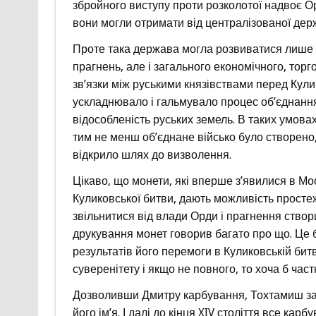
збройного виступу проти розколотої надвоє Ор
вони могли отримати від централізованої дер
Проте така держава могла розвиватися лише з
прагнень, але і загального економічного, торг
зв’язки між руськими князівствами перед Кули
ускладнювало і гальмувало процес об’єднання
відособленість руських земель. В таких умов
тим не менш об’єднане військо було створено,
відкрило шлях до визволення.
Цікаво, що монети, які вперше з’явилися в Мо
Куликовської битви, дають можливість просте
звільнитися від влади Орди і прагнення ство
друкування монет говорив багато про що. Це 
результатів його перемоги в Куликовській бит
суверенітету і якщо не повного, то хоча б част
Дозволивши Дмитру карбування, Тохтамиш зажа
його ім’я. І далі до кінця XIV століття все ка