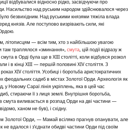
иції відбувалися відносно рідко, засвідчуючи про
рди. Насильство над руським народом здійснювалося через
 було безвихідним. Над руськими князями тяжіла влада
ред князів. Але поступово визрівають сили, які
Ордою.
м, літописцям — всім тим, хто з найбільшою увагою
ки там траплялося «зминання»,
смута
, цій події відразу ж
смута в Орді була ще в XIII столітті, коли відбувся розкол
 і в кінці XIII — першій половині XIV століття. З
оках XIV століття. Усобиці і боротьба аристократичних
х феодальних садиб в містах Золотої Орди. Археологія як
, у Новому Сараї лінія укріплень, яка в цей час
иб, стираючи її з лиця землі. Внутрішня боротьба,
ців смута виливається в розпад Орди на дві частини —
відомо, ханом не був), і східну.
ом Золотої Орди, — Мамай всіляко прагнув опанувати, але
к не вдалося і з’єднати обидві частини Орди під своїм