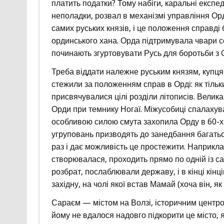
платить податки? Тому набіги, каральні експед
неполадки, розвал в механізмі управління О
самих руських князів, і це положення справді
ординського хана. Орда підтримувала чвари се
починають згуртовувати Русь для боротьби з 
Треба віддати належне руським князям, купця
стежили за положенням справ в Орді: як тіль
присвячувалися цілі розділи літописів. Велика 
Орди при темнику Ногаї. Міжусобиці спалахували
особливою силою смута захопила Орду в 60-х р
угруповань призводять до занедбання багатьо
раз і дає можливість це простежити. Наприклад
створювалася, проходить прямо по одній із сад
розбрат, послаблювали державу, і в кінці кін
західну, на чолі якої встав Мамай (хоча він, як 
Сараєм — містом на Волзі, історичним центр
йому не вдалося надовго підкорити це місто, я