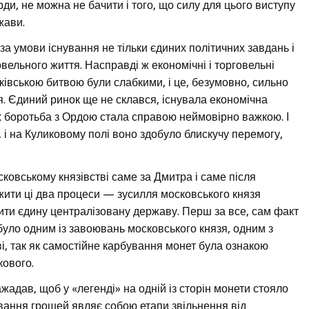
ди, не можна не бачити і того, що силу для цього виступу
жави.
а умови існування не тільки єдиних політичних завдань і
овельного життя. Насправді ж економічні і торговельні
ківською битвою були слабкими, і це, безумовно, сильно
. Єдиний ринок ще не склався, існувала економічна
ах боротьба з Ордою стала справою неймовірно важкою. І
 і на Куликовому полі воно здобуло блискучу перемогу,
сковському князівстві саме за Дмитра і саме після
жити ці два процеси — зусилля московського князя
рити єдину централізовану державу. Перш за все, сам факт
було одним із завоювань московського князя, одним з
ві, так як самостійне карбування монет була ознакою
кового.
дав, щоб у «легенді» на одній із сторін монети стояло
рбування грошей являє собою етапи звільнення від