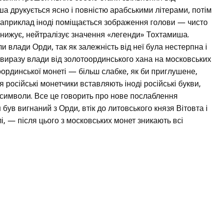
ша друкується ясно і повністю арабськими літерами, потім
 наприклад іноді поміщається зображення голови — чисто
 знижує, нейтралізує значення «легенди» Тохтамиша.
 влади Орди, так як залежність від неї була нестерпна і
 виразу влади від золотоординського хана на московських
ординської монеті — більш слабке, як би приглушене,
я російські монетчики вставляють іноді російські букви,
 символи. Все це говорить про нове послаблення
 був вигнаний з Орди, втік до литовського князя Вітовта і
і, — після цього з московських монет зникають всі