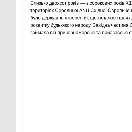
Близько двохсот років — з сорокових років XII
територіях Середньої Азії і Східної Європи 
було державне утворення, що склалося шляхо
розвитку будь-якого народу. Західна частина О
займала всі причорноморські та приазовські с