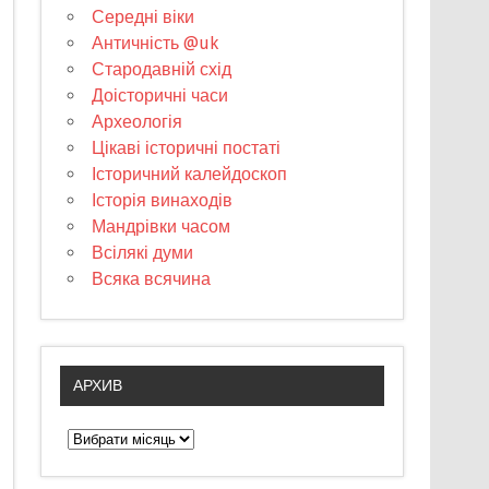
Середні віки
Античність @uk
Стародавній схід
Доісторичні часи
Археологія
Цікаві історичні постаті
Історичний калейдоскоп
Історія винаходів
Мандрівки часом
Всілякі думи
Всяка всячина
АРХИВ
А
р
х