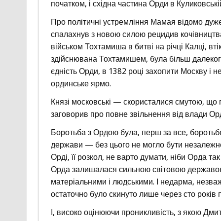
початком, і східна частина Орди в Куликовській
Про політичні устремління Мамая відомо дуже
спалахнув з новою силою рецидив кочівництв
військом Тохтамиша в битві на річці Калці, вті
здійснювана Тохтамишем, була більш далеко
єдність Орди, в 1382 році захопити Москву і 
ординське ярмо.
Князі московські — скористалися смутою, що п
заговорив про повне звільнення від влади Орд
Боротьба з Ордою була, перш за все, боротьб
держави — без цього не могло бути незалежно
Орді, її розкол, не варто думати, ніби Орда так
Орда залишалася сильною світовою державою
матеріальними і людськими. І недарма, незваж
остаточно було скинуто лише через сто років п
І, високо оцінюючи проникливість, з якою Дми