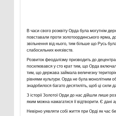
В часи свого розквіту Орда була могутнім дер
повставали проти золотоординського ярма, до 
звільнення від нього, тим більше що Русь бул
слабосильних князівств.
Розвиток феодалізму призводить до децентралі
посилювався у сто крат тим, що Орда включала
тим, що держава займала величезну територі
рівнями культури. Орда не була монолітним об
знадобилося багато десятиліть, щоб ці сили д
З історії Золотої Орди до нас дійшли лише роз
яким можна намагатися її відтворити. Є дані а
Невірно уявляти собі життя при Орді як час б