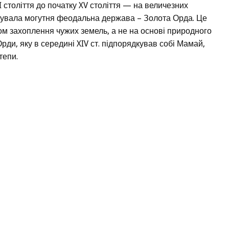
I століття до початку XV століття — на величезних
існувала могутня феодальна держава – Золота Орда. Це
м захоплення чужих земель, а не на основі природного
рди, яку в середині XIV ст. підпорядкував собі Мамай,
тепи.