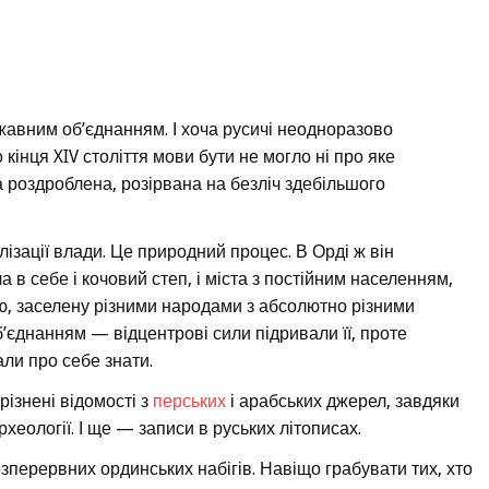
жавним об’єднанням. І хоча русичі неодноразово
кінця XIV століття мови бути не могло ні про яке
а роздроблена, розірвана на безліч здебільшого
зації влади. Це природний процес. В Орді ж він
 в себе і кочовий степ, і міста з постійним населенням,
ю, заселену різними народами з абсолютно різними
’єднанням — відцентрові сили підривали її, проте
али про себе знати.
різнені відомості з
перських
і арабських джерел, завдяки
рхеології. І ще — записи в руських літописах.
езперервних ординських набігів. Навіщо грабувати тих, хто