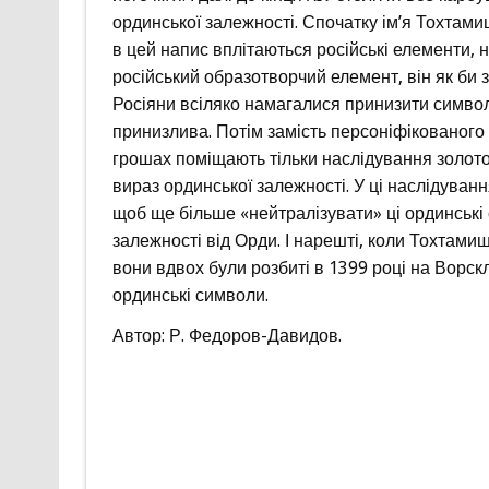
ординської залежності. Спочатку ім’я Тохтами
в цей напис вплітаються російські елементи,
російський образотворчий елемент, він як би
Росіяни всіляко намагалися принизити символи
принизлива. Потім замість персоніфікованого
грошах поміщають тільки наслідування золото
вираз ординської залежності. У ці наслідуванн
щоб ще більше «нейтралізувати» ці ординські
залежності від Орди. І нарешті, коли Тохтамиш
вони вдвох були розбиті в 1399 році на Ворскл
ординські символи.
Автор: Р. Федоров-Давидов.