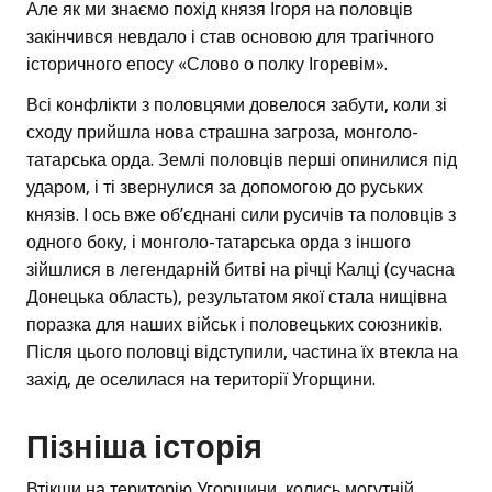
Але як ми знаємо похід князя Ігоря на половців
закінчився невдало і став основою для трагічного
історичного епосу «Слово о полку Ігоревім».
Всі конфлікти з половцями довелося забути, коли зі
сходу прийшла нова страшна загроза, монголо-
татарська орда. Землі половців перші опинилися під
ударом, і ті звернулися за допомогою до руських
князів. І ось вже об’єднані сили русичів та половців з
одного боку, і монголо-татарська орда з іншого
зійшлися в легендарній битві на річці Калці (сучасна
Донецька область), результатом якої стала нищівна
поразка для наших військ і половецьких союзників.
Після цього половці відступили, частина їх втекла на
захід, де оселилася на території Угорщини.
Пізніша історія
Втікши на територію Угорщини, колись могутній