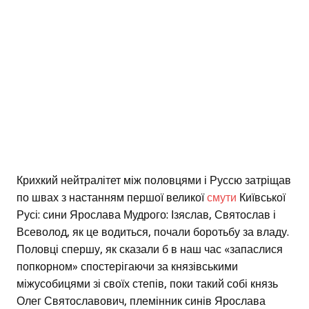
Крихкий нейтралітет між половцями і Руссю затріщав
по швах з настанням першої великої
смути
Київської
Русі: сини Ярослава Мудрого: Ізяслав, Святослав і
Всеволод, як це водиться, почали боротьбу за владу.
Половці спершу, як сказали б в наш час «запаслися
попкорном» спостерігаючи за князівськими
міжусобицями зі своїх степів, поки такий собі князь
Олег Святославович, племінник синів Ярослава