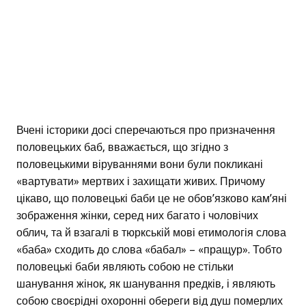
Вчені історики досі сперечаються про призначення
половецьких баб, вважається, що згідно з
половецькими віруваннями вони були покликані
«вартувати» мертвих і захищати живих. Причому
цікаво, що половецькі баби це не обов’язково кам’яні
зображення жінки, серед них багато і чоловічих
облич, та й взагалі в тюркській мові етимологія слова
«баба» сходить до слова «бабал» – «пращур». Тобто
половецькі баби являють собою не стільки
шанування жінок, як шанування предків, і являють
собою своєрідні охоронні обереги від душ померлих