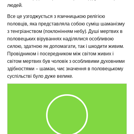
людей.
Все це узгоджується з язичницькою релігією
половців, яка представляла собою суміш шаманізму
з тенгріанством (поклонінням небу). Душі мертвих в
половецьких віруваннях наділялися особливою
силою, здатною як допомагати, так і шкодити живим.
Провідником і посередником між світом живих і
світом мертвих був чоловік з особливими духовними
здібностями – шаман, чиє значення в половецькому
суспільстві було дуже велике.