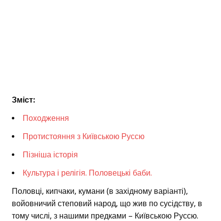
Зміст:
Походження
Протистояння з Київською Руссю
Пізніша історія
Культура і релігія. Половецькі баби.
Половці, кипчаки, кумани (в західному варіанті),
войовничий степовий народ, що жив по сусідству, в
тому числі, з нашими предками – Київською Руссю.