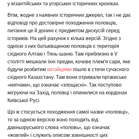
у візантійських та угорських історичних хроніках.
Втім, жодне з наявних історичних джерел, так і не дає
відповіді про достовірне походження половців,
питання це й донині є предметом дискусій серед
істориків. На цей рахунок є кілька версій. Згідно з
однією з них батьківщиною половців є територія
східного Алтаю і Тянь-шаню. Там приблизно в V
столітті мешкали їхні предки, кочове плем’я сари, яке
будучи розбитим
китайцями
пішло в степи сучасного
східного Казахстану. Там вони отримали прізвисько
«кипчаки», що означає «злощасні». Так поступово
мігруючи на Захід, половці і опинилися на кордонах
Київської Русі.
Що ж стосується походження самої назви «половці»,
то за однією версією воно походить від
давньоруського слова «половь», що означає
«жовтий» і служить описом зовнішності цих