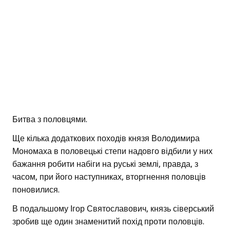
Битва з половцями.
Ще кілька додаткових походів князя Володимира
Мономаха в половецькі степи надовго відбили у них
бажання робити набіги на руські землі, правда, з
часом, при його наступниках, вторгнення половців
поновилися.
В подальшому Ігор Святославович, князь сіверський
зробив ще один знаменитий похід проти половців.