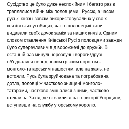
Сусідство це було дуже неспокійним і багато разів
траплялися війни між половцями і Руссю, а часом
руські князі і зовсім використовували їх у своїх
князівських усобицях, часто половецькі хани
видавали своїх дочок заміж за наших князів. Одним
словом ставлення Київської Русі з половцями завжди
було суперечливим від ворожнечі до дружби. В
останній раз минулі нерозлучні вороги/друзі
об’єдналися перед новим грізним ворогом –
монголо-татарським нашестям, але на жаль, не
встояли, Русь була зруйнована та пограбована
дотла, половці ж частково знищені монголо-
татарами, частково змішалися з ними, частково
втекли на Захід, де оселилися на території Угорщини,
вступивши на службу угорському королю.