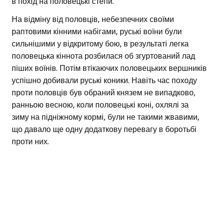
в похід на половецькі степи.
На відміну від половців, небезпечних своїми
раптовими кінними набігами, руські воїни були
сильнішими у відкритому бою, в результаті легка
половецька кіннота розбилася об згуртований лад
піших воїнів. Потім втікаючих половецьких вершників
успішно добивали руські коники. Навіть час походу
проти половців був обраний князем не випадково,
ранньою весною, коли половецькі коні, охлялі за
зиму на підніжному кормі, були не такими жвавими,
що давало ще одну додаткову перевагу в боротьбі
проти них.