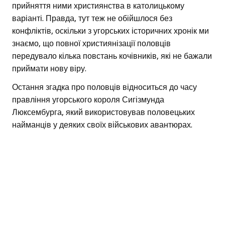
прийняття ними християнства в католицькому
варіанті. Правда, тут теж не обійшлося без
конфліктів, оскільки з угорських історичних хронік ми
знаємо, що повної християнізації половців
передувало кілька повстань кочівників, які не бажали
приймати нову віру.
Остання згадка про половців відноситься до часу
правління угорського короля Сигізмунда
Люксембурга, який використовував половецьких
найманців у деяких своїх військових авантюрах.