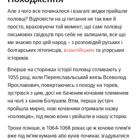
Але з чого все починалося і взагалі звідки прийшли
половці? Відповісти на ці питання не так вже й
просто, враховуючи той момент, що самі половці
письмових свідоцтв про себе не залишили, все що
ми знаємо про цей народ – з розповідей руських і
болгарських літописців,
візантійських
та угорських
істориків.
Вперше на сторінках історії половці спливають у
1055 році, коли Переяславльський князь Всеволод
Ярославович, повертаючись з походу на торків,
зустрівся з цим, досі не баченим кочовим племенем
на чолі з ханом Болушем. Втім, перша зустріч
пройшла мирно, нові кочівники отримали назву
«половців», під якою вони і увійшли в нашу історію.
Трохи пізніше, в 1064-1068 роках це ж кочове плем’я
вже під ім’ям куманів або кунів починає згадуватися