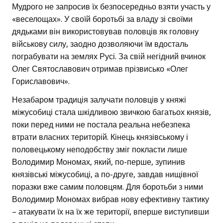
Мудрого не запросив їх безпосередньо взяти участь у
«веселощах». У своїй боротьбі за владу зі своїми
дядьками він використовував половців як головну
військову силу, заодно дозволяючи їм вдосталь
пограбувати на землях Русі. За свій негідний вчинок
Олег Святославович отримав прізвисько «Олег
Гориславович».
Незабаром традиція залучати половців у княжі
міжусобиці стала шкідливою звичкою багатьох князів,
поки перед ними не постала реальна небезпека
втрати власних територій. Кінець князівському і
половецькому неподобству зміг покласти лише
Володимир Мономах, який, по-перше, зупинив
князівські міжусобиці, а по-друге, завдав нищівної
поразки вже самим половцям. Для боротьби з ними
Володимир Мономах вибрав нову ефективну тактику
– атакувати їх на їх же території, вперше виступивши