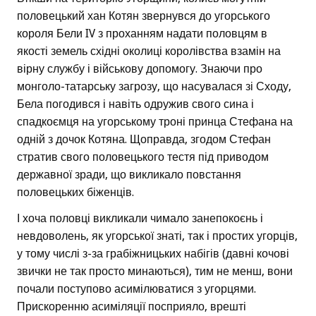
половецький хан Котян звернувся до угорського
короля Бели IV з проханням надати половцям в
якості земель східні околиці королівства взамін на
вірну службу і військову допомогу. Знаючи про
монголо-татарську загрозу, що насувалася зі Сходу,
Бела погодився і навіть одружив свого сина і
спадкоємця на угорському троні принца Стефана на
одній з дочок Котяна. Щоправда, згодом Стефан
стратив свого половецького тестя під приводом
державної зради, що викликало повстання
половецьких біженців.
І хоча половці викликали чимало занепокоєнь і
невдоволень, як угорської знаті, так і простих угорців,
у тому числі з-за грабіжницьких набігів (давні кочові
звички не так просто минаються), тим не менш, вони
почали поступово асимілюватися з угорцями.
Прискоренню асиміляції посприяло, врешті