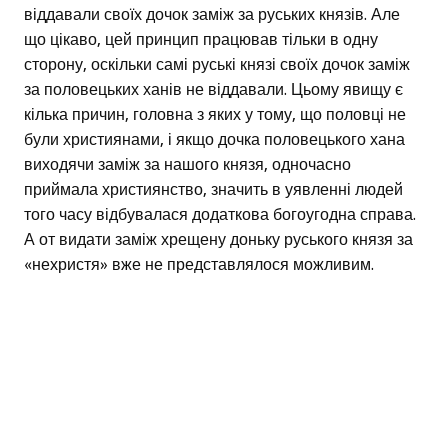
віддавали своїх дочок заміж за руських князів. Але
що цікаво, цей принцип працював тільки в одну
сторону, оскільки самі руські князі своїх дочок заміж
за половецьких ханів не віддавали. Цьому явищу є
кілька причин, головна з яких у тому, що половці не
були християнами, і якщо дочка половецького хана
виходячи заміж за нашого князя, одночасно
приймала християнство, значить в уявленні людей
того часу відбувалася додаткова богоугодна справа.
А от видати заміж хрещену доньку руського князя за
«нехристя» вже не представлялося можливим.