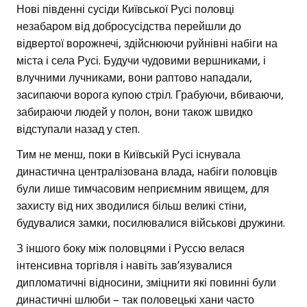
Нові південні сусіди Київської Русі половці
незабаром від добросусідства перейшли до
відвертої ворожнечі, здійснюючи руйнівні набіги на
міста і села Русі. Будучи чудовими вершниками, і
влучними лучниками, вони раптово нападали,
засипаючи ворога купою стріл. Грабуючи, вбиваючи,
забираючи людей у полон, вони також швидко
відступали назад у степ.
Тим не менш, поки в Київській Русі існувала
династична централізована влада, набіги половців
були лише тимчасовим неприємним явищем, для
захисту від них зводилися більш великі стіни,
будувалися замки, посилювалися військові дружини.
З іншого боку між половцями і Руссю велася
інтенсивна торгівля і навіть зав’язувалися
дипломатичні відносини, зміцнити які повинні були
династичні шлюби – так половецькі хани часто