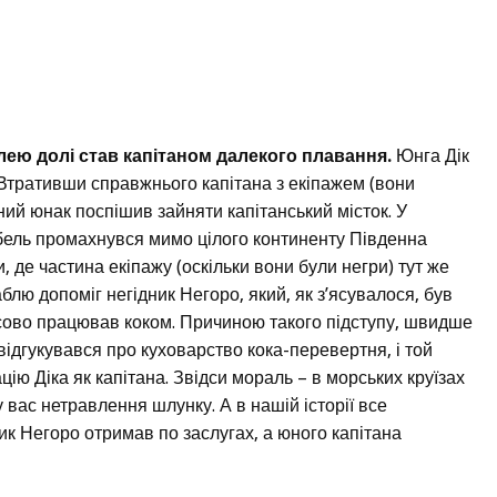
лею долі став капітаном далекого плавання.
Юнга Дік
 Втративши справжнього капітана з екіпажем (вони
ий юнак поспішив зайняти капітанський місток. У
бель промахнувся мимо цілого континенту Південна
 де частина екіпажу (оскільки вони були негри) тут же
блю допоміг негідник Негоро, який, як з’ясувалося, був
сово працював коком. Причиною такого підступу, швидше
відгукувався про куховарство кока-перевертня, і той
ацію Діка як капітана. Звідси мораль – в морських круїзах
у вас нетравлення шлунку. А в нашій історії все
ник Негоро отримав по заслугах, а юного капітана