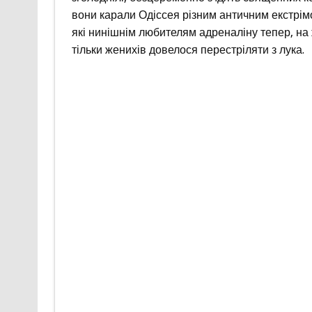
вони карали Одіссея різним античним екстрім
які нинішнім любителям адреналіну тепер, на 
тільки женихів довелося перестріляти з лука.