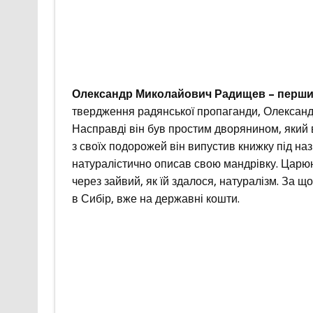
Олександр Миколайович Радищев – перший
твердження радянської пропаганди, Олексан
Насправді він був простим дворянином, який в
з своїх подорожей він випустив книжку під н
натуралістично описав свою мандрівку. Царююч
через зайвий, як їй здалося, натуралізм. За 
в Сибір, вже на державні кошти.