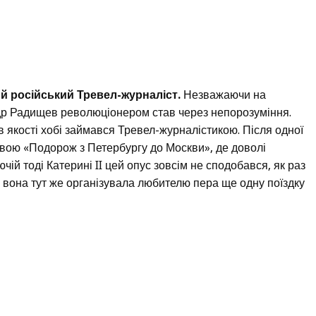
 російський Тревел-журналіст.
Незважаючи на
др Радищев революціонером став через непорозуміння.
 якості хобі займався Тревел-журналістикою. Після одної
азвою «Подорож з Петербургу до Москви», де доволі
ій тоді Катерині II цей опус зовсім не сподобався, як раз
що вона тут же організувала любителю пера ще одну поїздку