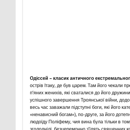
Одіссей – класик античного екстремально
острів Ітаку, де був царем. Там його чекали 
п’яних женихів, які сваталися до його дружини
успішного завершення Троянської війни, додо
весь час заважали підступні боги, які його ка
«ненависний богам»), по-друге, за його дотепн
людоїду Поліфему, чия вина була тільки в тому
зголоднілі, безцеремонно з’їдять священних ко