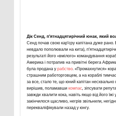
Дік Сенд, п’ятнадцятирічний юнак, який во
Сенд почав свою кар’єру капітана дуже рано.
невдало пополювали на кита), п’ятнадцятирічн
результаті його «вмілого» командування кора
Америка і потрапив на привітні берега Африки,
була продана у
рабство
. «Промахнутися» кора
страшним работорговцем, а на кораблі тимча
за все, стало те, що юний капітан несхвально 
вирішив, поламавши
компас
, зіпсувати репут
завжди хвалити кока, навіть якщо від його їжі 
закінчилося щасливо, негрів звільнили, негід
перекваліфікували назад у юнгу.