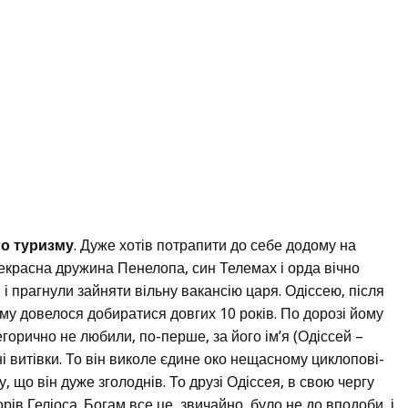
го туризму
. Дуже хотів потрапити до себе додому на
прекрасна дружина Пенелопа, син Телемах і орда вічно
 і прагнули зайняти вільну вакансію царя. Одіссею, після
му довелося добиратися довгих 10 років. По дорозі йому
тегорично не любили, по-перше, за його ім’я (Одіссей –
і витівки. То він виколе єдине око нещасному циклопові-
, що він дуже зголоднів. То друзі Одіссея, в свою чергу
рів Геліоса. Богам все це, звичайно, було не до вподоби, і