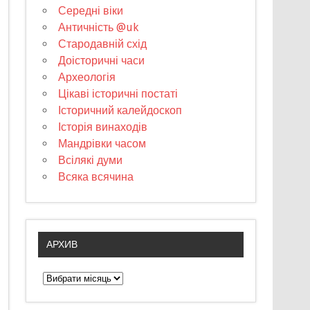
Середні віки
Античність @uk
Стародавній схід
Доісторичні часи
Археологія
Цікаві історичні постаті
Історичний калейдоскоп
Історія винаходів
Мандрівки часом
Всілякі думи
Всяка всячина
АРХИВ
А
р
х