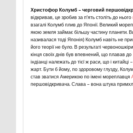
Христофор Колумб – черговий першовідк
відкривав, це зробив за п’ять століть до нього
взагалі Колумб плив до Японії. Великий мореп
якою земля займає більшу частину планети. 
називалася тоді Японія) Колумб навіть не при
його теорії не було. В результаті червоношкі
кінця своїх днів був впевнений, що плавав до б
індіанці належать до тієї ж раси, що і китайці
жарт. Бути б йому, по здоровому глузду, Колу
став зватися Америкою по імені мореплавця
першовідкривача. Слава – вона штука примхл