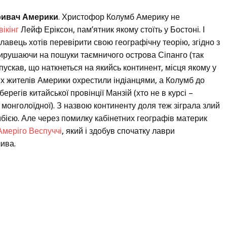
ривач Америки
. Христофор Колумб Америку не
вікінг
Лейф Еріксон, пам’ятник якому стоїть у Бостоні. І
лавець хотів перевірити свою географічну теорію, згідно з
Вирушаючи на пошуки таємничого острова Сіпанго (так
пускав, що наткнеться на якийсь континент, місця якому у
рих жителів Америки охрестили індіанцями, а Колумб до
ерегів китайської провінції Манзій (хто не в курсі –
 – монголоїдної). З назвою континенту доля теж зіграла злий
мбією. Але через помилку кабінетних географів материк
Амеріго Веспуччі
, який і здобув спочатку лаври
ива.