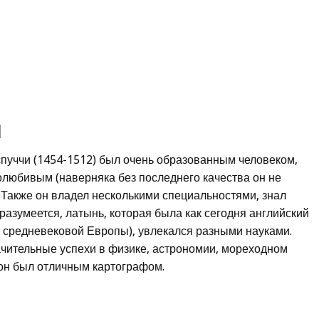
я
уччи (1454-1512) был очень образованным человеком,
олюбивым (наверняка без последнего качества он не
. Также он владел несколькими специальностями, знал
 разумеется, латынь, которая была как сегодня английский
средневековой Европы), увлекался разными науками.
ачительные успехи в физике, астрономии, мореходном
 он был отличным картографом.