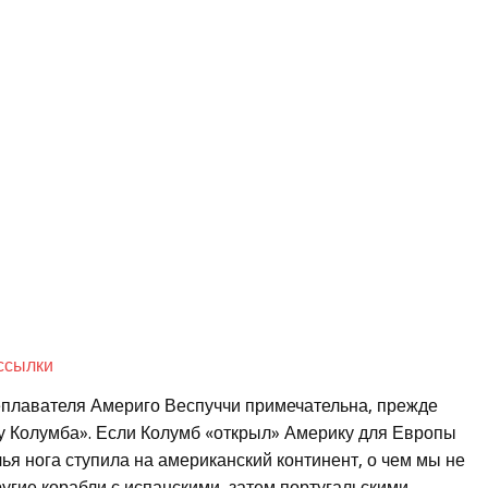
ссылки
плавателя Америго Веспуччи примечательна, прежде
у у Колумба». Если Колумб «открыл» Америку для Европы
ья нога ступила на американский континент, о чем мы не
ругие корабли с испанскими, затем португальскими,