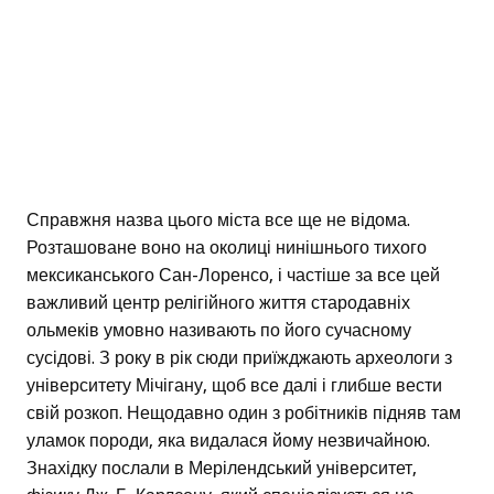
Справжня назва цього міста все ще не відома.
Розташоване воно на околиці нинішнього тихого
мексиканського Сан-Лоренсо, і частіше за все цей
важливий центр релігійного життя стародавніх
ольмеків умовно називають по його сучасному
сусідові. З року в рік сюди приїжджають археологи з
університету Мічігану, щоб все далі і глибше вести
свій розкоп. Нещодавно один з робітників підняв там
уламок породи, яка видалася йому незвичайною.
Знахідку послали в Мерілендський університет,