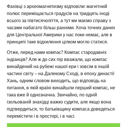
Фахівці з археомагнетизму відповіли: магнітний
полюс переміщається градусів на тридцять іноді
всього за півтисячоліття, а тут ми маємо справу з
часами набагато більш ранніми. Хоча точних даних
для Центральної Америки у нас поки немає, але в
принципі таке відхилення цілком могло статися.
Отже, перед нами компас? Компас стародавніх
індіанців? Але ж до сих пір вважали, що компас
винайдений на рубежі нашої ери і зовсім в іншій
частині світу – на Далекому Сході, в епоху династії
Хань, одним словом виходить, що відповідь на
питання, в якій країні винайшли перший компас, не
така вже й однозначна. Звичайно, по одній
ізольованій знахідці важко судити, але якщо вона
підтвердиться, то батьківщину компаса доведеться
перемістити і в просторі, і в часі.