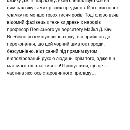
фізику Дж. Б. Карлсону, який спеціалізується на
вимірах віку самих різних предметів. Його висновок:
уламку не менше трьох тисяч років. Тоді слово взяв
відомий фахівець з техніки древніх народів
професор Пельського університету Майкл Д. Kay.
Всебічно розглянувши знахідку, він прийшов до
переконання, що цей чорний шматок породи,
безсумнівно, відтісаний під прямим кутом і
відполірований рукою людини. Крім того, адже він
має магнітні властивості! Припустили, що це –
частина якогось старовинного приладу…