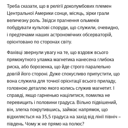
Треба сказати, що в релігії доколумбових племен
Центральної Америки сонце, місяць, зірки грали
величезну роль. Звідси прагнення ольмеків
побудувати культові споруди, що служили, очевидно,
і предтечами наших астрономічних обсерваторій,
орієнтовано по сторонах світу.
Фахівці звернули увагу на те, що вздовж всього
прямокутного уламка магнетика нанесена глибока
риска, або борозенка, що йде строго паралельно
довгій його стороні. Дуже спокусливо припустити, що
вона служила для точної орієнтації всього приладу,
головною деталлю якого колись служив магнетит. І
справді, якщо гарненько націлитися, помилка не
перевищить і половини градуса. Вільно підвішений,
він, злегка покрутившись, займає напрямок, що
відхиляється на 35,5 градуса на захід від лінії північ –
південь. Чому ж не прямо на полюс?