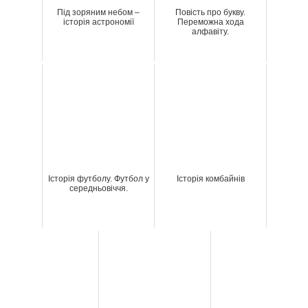
Під зоряним небом –
Повість про букву.
історія астрономії
Переможна хода
алфавіту.
Історія футболу. Футбол у
Історія комбайнів
середньовіччя.