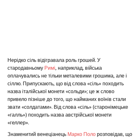
Нерідко сіль відігравала роль грошей. У
стародавньому
Римі
, наприклад, війська
оплачувались не тільки металевими грошима, але і
сіллю. Припускають, що від слова «сіль» походить
назва італійської монети «сольди»; це ж слово
привело пізніше до того, що найманих воїнів стали
звати «солдатами». Від слова «сіль» (старонімецьке
«галль») походить назва австрійської монети
«геллер».
Знаменитий венеціанець
Марко Поло
розповідав, що