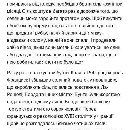
помирають від голоду, необхідно брати сіль кожні три
місяці. Сіль коштує в багато разів дорожче того, що
селянин може заробити протягом року. Щоб викупити
обов’язкову норму солі, багато хто дійшов до того,
що продати грубку, на якій варили дітям їжу,
віддавали солому, на якій вони спали, і продавали
хліб з вівса, яким вони могли б харчуватись ще один
або два дні. І, отримавши сіль, вони не знали, що з
нею робити, так як їсти не було що».
Раз у раз спалахували бунти. Коли в 1542 році король
Франциск І збільшив соляний податок у провінціях,
що виробляють сіль, почались повстання в Ла-
Рошелі, Бордо та інших містах. Бунти були жорстоко
подавлені; в одному лише Бордо після болісних
тортур стратили сто сорок чоловік. Перед
французькою революцією XVIII століття у Франції
щорічно розглядалось близько чотирьох тисяч