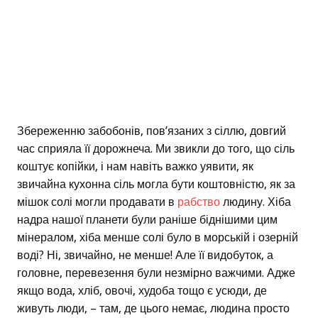
Збереженню забобонів, пов’язаних з сіллю, довгий
час сприяла її дорожнеча. Ми звикли до того, що сіль
коштує копійки, і нам навіть важко уявити, як
звичайна кухонна сіль могла бути коштовністю, як за
мішок солі могли продавати в
рабство
людину. Хіба
надра нашої планети були раніше біднішими цим
мінералом, хіба менше солі було в морській і озерній
воді? Ні, звичайно, не менше! Але її видобуток, а
головне, перевезення були незмірно важчими. Адже
якщо вода, хліб, овочі, худоба тощо є усюди, де
живуть люди, – там, де цього немає, людина просто