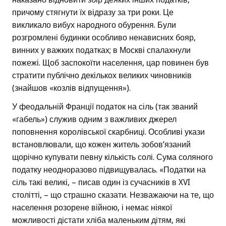
причому стягнути їх відразу за три роки. Це
викликало вибух народного обурення. Були
розгромлені будинки особливо ненависних бояр,
винних у важких податках; в Москві спалахнули
пожежі. Щоб заспокоїти населення, цар повинен був
стратити публічно декількох великих чиновників
(знайшов «козлів відпущення»).
У феодальній Франції податок на сіль (так званий
«габель») служив одним з важливих джерел
поповнення королівської скарбниці. Особливі укази
встановлювали, що кожен житель зобов’язаний
щорічно купувати певну кількість солі. Сума соляного
податку неодноразово підвищувалась. «Податки на
сіль такі великі, – писав один із сучасників в XVI
столітті, – що страшно сказати. Незважаючи на те, що
населення розорене війною, і немає ніякої
можливості дістати хліба маленьким дітям, які