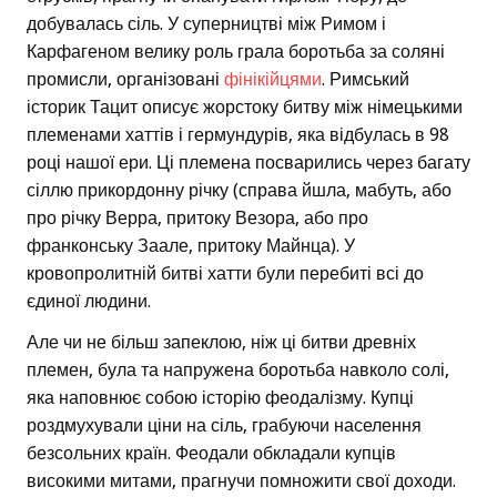
добувалась сіль. У суперництві між Римом і
Карфагеном велику роль грала боротьба за соляні
промисли, організовані
фінікійцями
. Римський
історик Тацит описує жорстоку битву між німецькими
племенами хаттів і гермундурів, яка відбулась в 98
році нашої ери. Ці племена посварились через багату
сіллю прикордонну річку (справа йшла, мабуть, або
про річку Верра, притоку Везора, або про
франконську Заале, притоку Майнца). У
кровопролитній битві хатти були перебиті всі до
єдиної людини.
Але чи не більш запеклою, ніж ці битви древніх
племен, була та напружена боротьба навколо солі,
яка наповнює собою історію феодалізму. Купці
роздмухували ціни на сіль, грабуючи населення
безсольних країн. Феодали обкладали купців
високими митами, прагнучи помножити свої доходи.