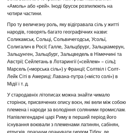
«Амоль» або «рей». Іноді брусок розпилюють на
чотири частини.
Про ту величезну роль, яку відігравала сіль у житті
народів, говорять багато географічних назви:
Соликамськ, Сольці, Сольвичегодськ, Усольї,
Солигалич в Росії; Галле, Зальцбрург, Зальцкамерун,
Зальцунген, Зальцбург, Зальцведель в Німеччині та
Австрії; Сейлетань в Лотарингії («сейлем» – сіль);
Марсель («морська сіль») у Франції; Солтвіл і Солт-
Лейк Сіті в Америці; Лавана-путра («місто солі») в
Мідії і т. д.
У стародавніх літописах можна знайти чимало
сторінок, присвячених опису воєн, які вели між собою
племена і народи за володіння соляними промислам.
Напівлегендарні царі Риму в перший період його
існування воювали з племенами латинян, сабінян,
етрусків, прагнучи опанувати гирлом Тібру, де