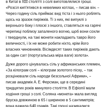
в Китаї в XIII столітті з солі виготовлялися гроші.
«Розсіл кип’ятився в невеликих котлах, – писав він. –
Через годину сіль приймає вид тіста і з нього роблять
щось на зразок пиріжків. Ті з них, які випуклі з
верхнього боку і плоскі з іншого, ставляться на гарячі
черепиці поблизу запаленого вогню, щоб вони сохли
і тверднули, на такі монети накладають тавро його
величності, і їх не може робити ніхто, крім його
власних чиновників. Вісімдесят таких пиріжків дають
за один сагг (португальська міра ваги) золота».
Дуже дорого цінувалась сіль у африканських племен,
«За кілограм солі – кілограм золотого піску, – так
розцінювали сіль народи безсольної Африки», –
писав академік А. Е. Ферсман, ще в середині
тридцятих років минулого століття. В Ефіопії мали
ходіння гроші з солі. Соляна «монета» мала вигляд
бруска довжиною в 65 і шириною в 5 сантиметрів;
вона важила 640 грамів. Такі гроші називалися