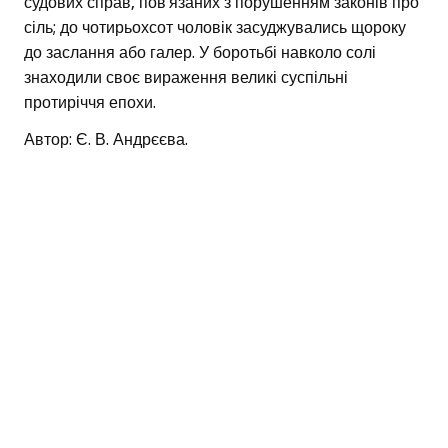
судових справ, пов’язаних з порушенням законів про
сіль; до чотирьохсот чоловік засуджувались щороку
до заслання або галер. У боротьбі навколо солі
знаходили своє вираження великі суспільні
протиріччя епохи.
Автор: Є. В. Андрєєва.