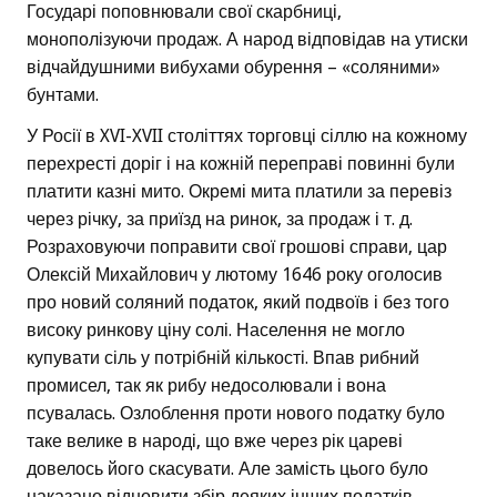
Государі поповнювали свої скарбниці,
монополізуючи продаж. А народ відповідав на утиски
відчайдушними вибухами обурення – «соляними»
бунтами.
У Росії в XVI-XVII століттях торговці сіллю на кожному
перехресті доріг і на кожній переправі повинні були
платити казні мито. Окремі мита платили за перевіз
через річку, за приїзд на ринок, за продаж і т. д.
Розраховуючи поправити свої грошові справи, цар
Олексій Михайлович у лютому 1646 року оголосив
про новий соляний податок, який подвоїв і без того
високу ринкову ціну солі. Населення не могло
купувати сіль у потрібній кількості. Впав рибний
промисел, так як рибу недосолювали і вона
псувалась. Озлоблення проти нового податку було
таке велике в народі, що вже через рік цареві
довелось його скасувати. Але замість цього було
наказано відновити збір деяких інших податків,