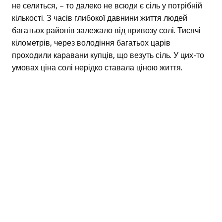
не селиться, – то далеко не всюди є сіль у потрібній
кількості. З часів глибокої давнини життя людей
багатьох районів залежало від привозу солі. Тисячі
кілометрів, через володіння багатьох царів
проходили каравани купців, що везуть сіль. У цих-то
умовах ціна солі нерідко ставала ціною життя.