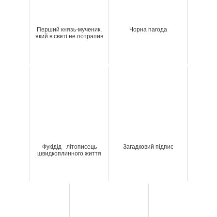
Перший князь-мученик,
Чорна пагода
який в святі не потрапив
Фукідід - літописець
Загадковий підпис
швидкоплинного життя