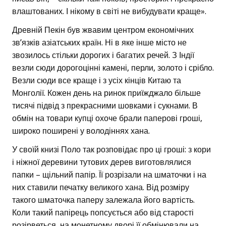
влаштованих. І нікому в світі не вибудувати краще».
Древній Пекін був жвавим центром економічних
зв’язків азіатських країн. Ні в яке інше місто не
звозилось стільки дорогих і багатих речей. З Індії
везли сюди дорогоцінні камені, перли, золото і срібло.
Везли сюди все краще і з усіх кінців Китаю та
Монголії. Кожен день на ринок приїжджало більше
тисячі підвід з прекрасними шовками і сукнами. В
обмін на товари купці охоче брали паперові гроші,
широко поширені у володіннях хана.
У своїй книзі Поло так розповідає про ці гроші: з кори
і ніжної деревини тутових дерев виготовлялися
папки – щільний папір. Її розрізали на шматочки і на
них ставили печатку великого хана. Від розміру
такого шматочка паперу залежала його вартість.
Коли такий папірець попсується або від старості
розірветься, на монетному дворі її обмінювали на