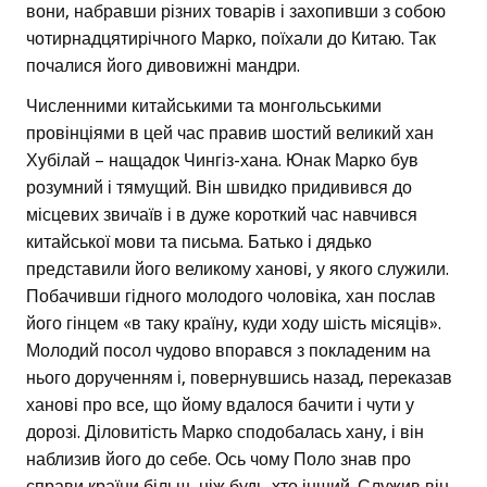
вони, набравши різних товарів і захопивши з собою
чотирнадцятирічного Марко, поїхали до Китаю. Так
почалися його дивовижні мандри.
Численними китайськими та монгольськими
провінціями в цей час правив шостий великий хан
Хубілай – нащадок Чингіз-хана. Юнак Марко був
розумний і тямущий. Він швидко придивився до
місцевих звичаїв і в дуже короткий час навчився
китайської мови та письма. Батько і дядько
представили його великому ханові, у якого служили.
Побачивши гідного молодого чоловіка, хан послав
його гінцем «в таку країну, куди ходу шість місяців».
Молодий посол чудово впорався з покладеним на
нього дорученням і, повернувшись назад, переказав
ханові про все, що йому вдалося бачити і чути у
дорозі. Діловитість Марко сподобалась хану, і він
наблизив його до себе. Ось чому Поло знав про
справи країни більш, ніж будь-хто інший. Служив він