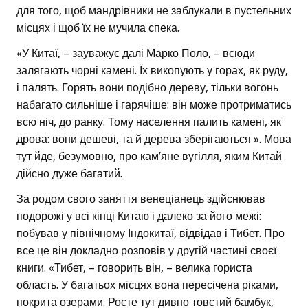
для того, щоб мандрівники не заблукали в пустельних
місцях і щоб їх не мучила спека.
«У Китаї, – зауважує далі Марко Поло, – всюди
залягають чорні камені. Їх викопують у горах, як руду,
і палять. Горять вони подібно дереву, тільки вогонь
набагато сильніше і гарячіше: він може протриматись
всю ніч, до ранку. Тому населення палить камені, як
дрова: вони дешеві, та й дерева зберігаються ». Мова
тут йде, безумовно, про кам’яне вугілля, яким Китай
дійсно дуже багатий.
За родом свого заняття венеціанець здійснював
подорожі у всі кінці Китаю і далеко за його межі:
побував у північному Індокитаї, відвідав і Тибет. Про
все це він докладно розповів у другій частині своєї
книги. «Тибет, – говорить він, – велика гориста
область. У багатьох місцях вона пересічена ріками,
покрита озерами. Росте тут дивно товстий бамбук,