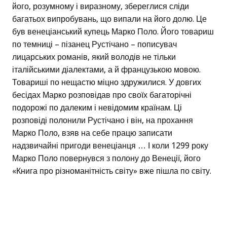
його, розумному і виразному, збереглися сліди
багатьох випробувань, що випали на його долю. Це
був венеціанський купець Марко Поло. Його товариш
по темниці – пізанец Рустічано – пописувач
лицарських романів, який володів не тільки
італійськими діалектами, а й французькою мовою.
Товариші по нещастю міцно здружилися. У довгих
бесідах Марко розповідав про своїх багаторічні
подорожі по далеким і невідомим країнам. Ці
розповіді полонили Рустічано і він, на прохання
Марко Поло, взяв на себе працю записати
надзвичайні пригоди венеціанця … І коли 1299 року
Марко Поло повернувся з полону до Венеції, його
«Книга про різноманітність світу» вже пішла по світу.