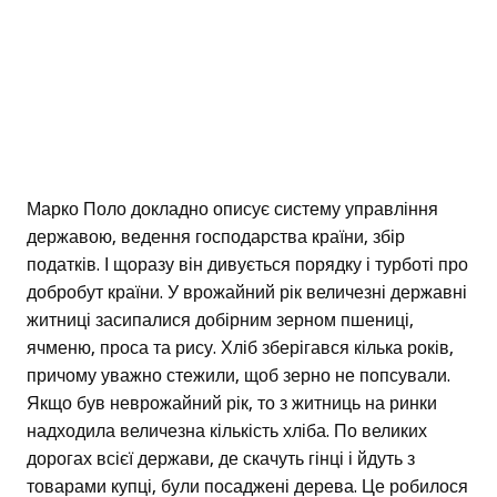
Марко Поло докладно описує систему управління
державою, ведення господарства країни, збір
податків. І щоразу він дивується порядку і турботі про
добробут країни. У врожайний рік величезні державні
житниці засипалися добірним зерном пшениці,
ячменю, проса та рису. Хліб зберігався кілька років,
причому уважно стежили, щоб зерно не попсували.
Якщо був неврожайний рік, то з житниць на ринки
надходила величезна кількість хліба. По великих
дорогах всієї держави, де скачуть гінці і йдуть з
товарами купці, були посаджені дерева. Це робилося