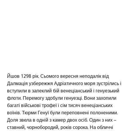
Йшов 1298 рік. Сьомого вересня неподалік від
Далмація узбережжя Адріатичного моря зустрілись і
вступили в запеклий бій венеціанський і генуезький
флоти. Перемогу здобули генуезці. Вони захопили
багаті військові трофеї і сім тисяч венеціанських
воїнів. Тюрми Генуї були переповнені полоненими.
Доля звела в одній з камер двох осіб. Один з них –
ставний, чорнобородий, років сорока. На обличчі