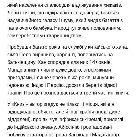
який населення спалює для відлякування хижаків.
Леви і тигри, що підкрадаються до черід, бояться
надзвичайного галасу і шуму, який видає багаття з
палаючого бамбука. Народ тут живе полюванням,
землеробством і тваринництвом.
Пробувши багато років на службі у китайського хана,
сім’я Поло вирішила, нарешті, повернутись на
батьківщину. Хан спорядив для них 14 човнів.
Мандрівники пливли дуже довго, зі всілякими
пригодами, і лише через кілька років, минувши
Індонезію, Індію і Персію, досягли берегів рідної
країни. Про це і розповідається в третій частині книги.
У «Книзі» автор згадує не тільки ті місця, які він
відвідував особисто, але й інші країни (іноді дуже
віддалені), про які чув: африканські землі, прилеглі
до Індійського океану, Абіссінію і розташовані
поблизу екватора острова Занзібар і Мадагаскар.