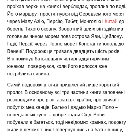
проїхав верхи на конях і верблюдах, проплив по воді.
Його маршрут простягнувся від Середземного моря
через Малу Азію, Персію, Тибет, Монголію і
Китай
до
берегів Тихого океану. Зворотний шлях він здійснив
головним чином морем повз острова Яви, Цейлону,
Індії, Персії, через Чорне море і Константинополь до
Венеції. Подорож ця тривала двадцять шість років.
Він покинув батьківщину чотирнадцятирічним
юнаком і повернувся, коли його волосся вже
посріблила сивина.
Самій подорожі в книзі приділений лише короткий
пролог. В основному всі три частини книги заповнені
розповідями про різні азіатські країни, про звичаї і
побут їх мешканців. Батько і дядько Марко Поло –
венеціанські купці – добре знали Схід. Вони
побували в багатьох, тоді невідомих країнах, подовгу
жили в деяких з них. Повернувшись на батьківщину,