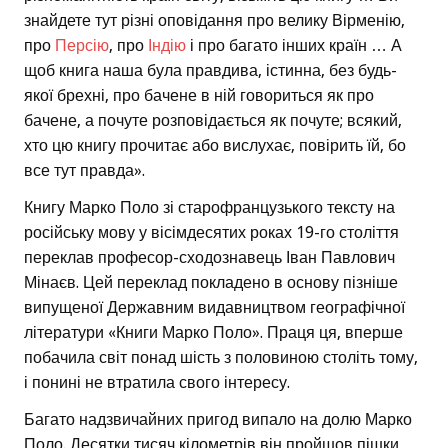
знайдете тут різні оповідання про велику Вірменію,
про
Персію
, про
Індію
і про багато інших країн … А
щоб книга наша була правдива, істинна, без будь-
якої брехні, про бачене в ній говориться як про
бачене, а почуте розповідається як почуте; всякий,
хто цю книгу прочитає або вислухає, повірить їй, бо
все тут правда».
Книгу Марко Поло зі старофранцузького тексту на
російську мову у вісімдесятих роках 19-го століття
переклав професор-сходознавець Іван Павлович
Мінаєв. Цей переклад покладено в основу пізніше
випущеної Державним видавництвом географічної
літератури «Книги Марко Поло». Праця ця, вперше
побачила світ понад шість з половиною століть тому,
і понині не втратила свого інтересу.
Багато надзвичайних пригод випало на долю Марко
Поло. Десятки тисяч кілометрів він пройшов пішки,