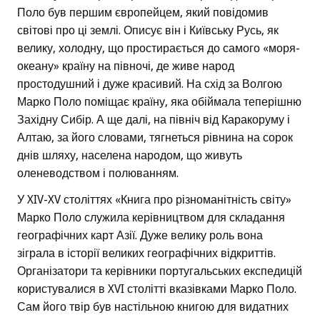
Поло був першим європейцем, який повідомив
світові про ці землі. Описує він і Київську Русь, як
велику, холодну, що простирається до самого «моря-
океану» країну на півночі, де живе народ
простодушний і дуже красивий. На схід за Волгою
Марко Поло поміщає країну, яка обіймала теперішню
Західну Сибір. А ще далі, на північ від Каракоруму і
Алтаю, за його словами, тягнеться рівнина на сорок
днів шляху, населена народом, що живуть
оленеводством і полюванням.
У XIV-XV століттях «Книга про різноманітність світу»
Марко Поло служила керівництвом для складання
географічних карт Азії. Дуже велику роль вона
зіграла в історії великих географічних відкриттів.
Організатори та керівники португальських експедицій
користувалися в XVI столітті вказівками Марко Поло.
Сам його твір був настільною книгою для видатних