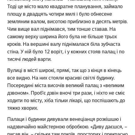
Тоді це місто мало квадратне планування, займало
площу в двадцять чотири милі і було обнесене
земляним валом, висотою приблизно в десять метрів.
Чим вище вал піднімався, тим тонше ставав. На
самому верху ширина його була не більше трьох
кроків. На вершині валу піднімалася біла зубчаста
стіна. У ній було 12 воріт, і у кожних стояв палац і по
тисячі людей варти.
Вулиці в місті широкі, прямі, так що з кінця в кінець
все видно. На них стояли красиві світлі будинку.
Посередині міста височів великий палац з «великим
дзвоном». Проб’є дзвін вночі три рази, і ніхто не сміє
ходити по місту, хіба тільки лікарі, що поспішають до
тяжко хворих.
Палаци і будинки дивували венеціанця розкішшю і
надзвичайно майстерною обробкою. «Диву даєшся, –
писав він, – скільки там покоїв, просторих і прекрасно