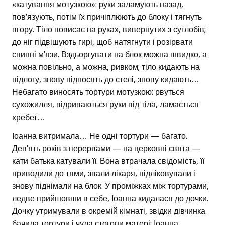
«катування мотузкою»: руки заламують назад,
пов’язують, потім їх причіплюють до блоку і тягнуть
вгору. Тіло повисає на руках, вивернутих з суглобів;
до ніг підвішують гирі, щоб натягнути і розірвати
спинні м’язи. Вздьоргувати на блок можна швидко, а
можна повільно, а можна, ривком; тіло кидають на
підлогу, знову підносять до стелі, знову кидають…
Небагато виносять тортури мотузкою: рвуться
сухожилля, відриваються руки від тіла, ламається
хребет…
Іоанна витримала… Не одні тортури — багато.
Дев’ять років з перервами — на церковні свята —
кати батька катували її. Вона втрачала свідомість, її
приводили до тями, звали лікаря, підліковували і
знову піднімали на блок. У проміжках між тортурами,
ледве прийшовши в себе, Іоанна кидалася до дочки.
Дочку утримували в окремій кімнаті, звідки дівчинка
бачила тортури і чула стогони матері: Іоанна,