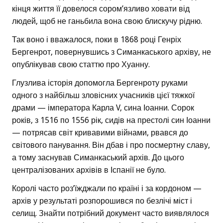
кінця життя її довелося сором’язливо ховати від
людей, щоб не ганьбила вона свою блискучу рідню.
Так воно і вважалося, поки в 1868 році Генріх
Бергенрот, повернувшись з Симанкаського архіву, не
опублікував свою статтю про Хуанну.
Глузлива історія допомогла Бергенроту руками
одного з найбільш зловісних учасників цієї тяжкої
драми — імператора Карла V, сина Іоанни. Сорок
років, з 1516 по 1556 рік, сидів на престолі син Іоанни
— потрясав світ кривавими війнами, рвався до
світового панування. Він дбав і про посмертну славу,
а тому заснував Симанкаський архів. До цього
централізованих архівів в Іспанії не було.
Королі часто роз’їжджали по країні і за кордоном —
архів у результаті розпорошився по безлічі міст і
селищ. Знайти потрібний документ часто виявлялося