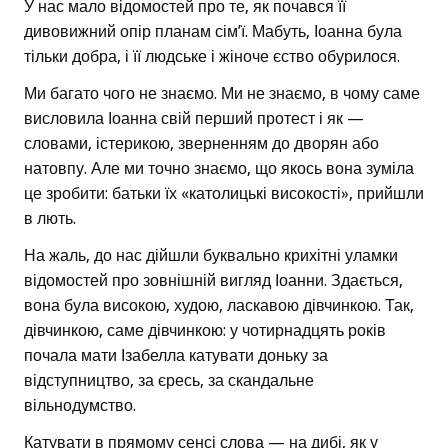
У нас мало відомостей про те, як почався її
дивовижний опір планам сім’ї. Мабуть, Іоанна була
тільки добра, і її людське і жіноче єство обурилося.
Ми багато чого не знаємо. Ми не знаємо, в чому саме
висловила Іоанна свій перший протест і як —
словами, істерикою, зверненням до дворян або
натовпу. Але ми точно знаємо, що якось вона зуміла
це зробити: батьки їх «католицькі високості», прийшли
в лють.
На жаль, до нас дійшли буквально крихітні уламки
відомостей про зовнішній вигляд Іоанни. Здається,
вона була високою, худою, ласкавою дівчинкою. Так,
дівчинкою, саме дівчинкою: у чотирнадцять років
почала мати Ізабелла катувати доньку за
відступництво, за єресь, за скандальне
вільнодумство.
Катувати в прямому сенсі слова — на дибі, як у