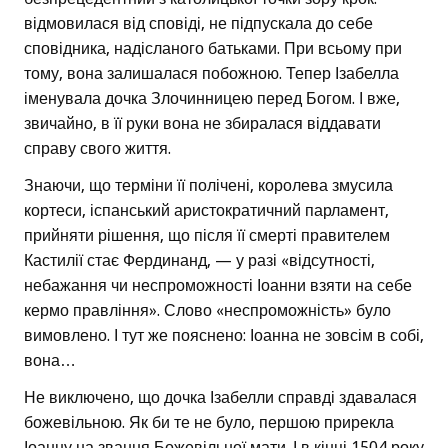
відмовилася від сповіді, не підпускала до себе
сповідника, надісланого батьками. При всьому при
тому, вона залишалася побожною. Тепер Ізабелла
іменувала дочка Злочинницею перед Богом. І вже,
звичайно, в її руки вона не збиралася віддавати
справу свого життя.
Знаючи, що терміни її полічені, королева змусила
кортеси, іспанський аристократичний парламент,
прийняти рішення, що після її смерті правителем
Кастилії стає Фердинанд, — у разі «відсутності,
небажання чи неспроможності Іоанни взяти на себе
кермо правління». Слово «неспроможність» було
вимовлено. І тут же пояснено: Іоанна не зовсім в собі,
вона…
Не виключено, що дочка Ізабелли справді здавалася
божевільною. Як би те не було, першою прирекла
Іоанну на звання Божевільної мати. І в кінці 1504 року