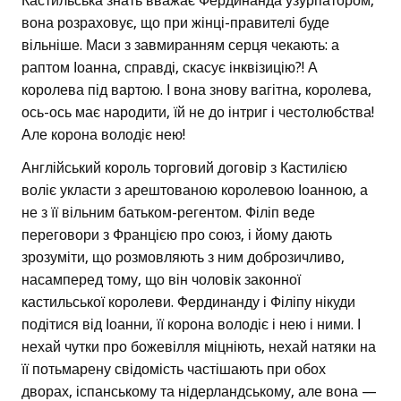
Кастильська знать вважає Фердинанда узурпатором,
вона розраховує, що при жінці-правителі буде
вільніше. Маси з завмиранням серця чекають: а
раптом Іоанна, справді, скасує інквізицію?! А
королева під вартою. І вона знову вагітна, королева,
ось-ось має народити, їй не до інтриг і честолюбства!
Але корона володіє нею!
Англійський король торговий договір з Кастилією
воліє укласти з арештованою королевою Іоанною, а
не з її вільним батьком-регентом. Філіп веде
переговори з Францією про союз, і йому дають
зрозуміти, що розмовляють з ним доброзичливо,
насамперед тому, що він чоловік законної
кастильської королеви. Фердинанду і Філіпу нікуди
подітися від Іоанни, її корона володіє і нею і ними. І
нехай чутки про божевілля міцніють, нехай натяки на
її потьмарену свідомість частішають при обох
дворах, іспанському та нідерландському, але вона —