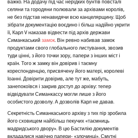
важко. На додачу під час нерідких бунтів повсталі
селяни та городяни полювали за архівами королів,
не без підстав ненавидячи всю канцелярщину. Щоб
зібрати документацію воєдино і більш надійно укрити
її, Карл V наказав відвести під архів держави
Симанкаський
замок
. Він ревно набивав замок
продуктами свого глобального листування, звозив
туди цінні, з його точки зору, папери з інших міст і
країн. Того ж замку він довірив і таємну
кореспонденцію, присвячену його матері, королеві
Іоанні. Довірити довірив, але тут же, мабуть,
занепокоївся і закрив доступ до архіву: тепер
відвідувати Симанкассу могли лише з його
особистого дозволу. А дозволів Карл не давав.
Секретність Симанкаського архіву з тих пір зробила
його сховищем найбільш пекучих «таємниць
мадридського двору». В цю Бастилію документів
вкладалися навічно папери- «злочинці». Смутні