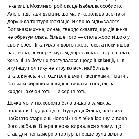
інквізиції. Можливо, робила це Ізабелла особисто.
Але є підстави думати, що мати-королева все-таки
доручила тортури фахівцю. Як воно відбувалося —
Бог знає; можна, однак, твердо сказати, що дівчинка
не образумилась, більше того — стала жорсткішою у
своїй єресі. Її катували довго і жорстоко, а поки йшов
час, вона, всупереч мукам, дорослішала, гарнішала і,
хоча ні на йоту не поступалася щодо інквізиції, ні в
яку іншу політику не втручалася, найбільше
цікавлячись, як і годиться дівчині, женихами. І мати з
батьком вирішили швидше видати її подалі, за
кордон: з очей геть — з серця геть.
Дочка могутніх королів була видана заміж за
володаря Нідерландів і Бургундії Філіпа, чоловіка
набагато старше її. Чоловік не любив Іоанну, а вона
його любила. Вперше вона вирвалася з дому, що
став для неї камерою тортур, вперше була вільна,