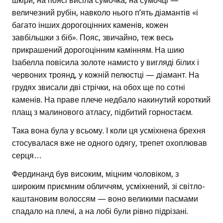
шкіри, на поясі висіла сумочка, на сумочці —
величезний рубін, навколо нього п’ять діамантів «і
багато інших дорогоцінних каменів, кожен
завбільшки з біб». Пояс, звичайно, теж весь
прикрашений дорогоцінним камінням. На шию
Ізабелла повісила золоте намисто у вигляді білих і
червоних троянд, у кожній пелюстці — діамант. На
грудях звисали дві стрічки, на обох ще по сотні
каменів. На праве плече недбало накинутий короткий
плащ з малинового атласу, підбитий горностаєм.
Така вона була у всьому. І коли ця усміхнена брехня
стосувалася вже не одного одягу, трепет охоплював
серця…
Фердинанд був високим, міцним чоловіком, з
широким приємним обличчям, усміхнений, зі світло-
каштановим волоссям — воно великими пасмами
спадало на плечі, а на лобі були рівно підрізані.