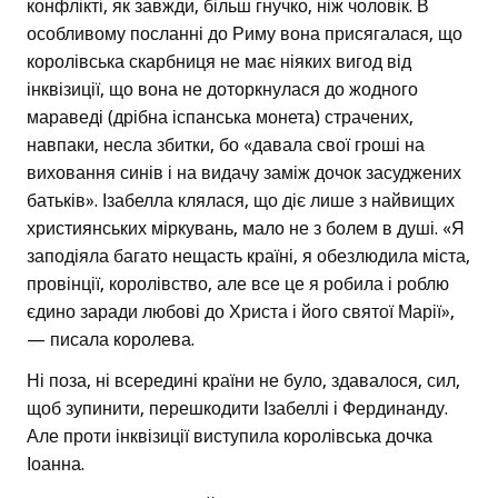
конфлікті, як завжди, більш гнучко, ніж чоловік. В
особливому посланні до Риму вона присягалася, що
королівська скарбниця не має ніяких вигод від
інквізиції, що вона не доторкнулася до жодного
мараведі (дрібна іспанська монета) страчених,
навпаки, несла збитки, бо «давала свої гроші на
виховання синів і на видачу заміж дочок засуджених
батьків». Ізабелла клялася, що діє лише з найвищих
християнських міркувань, мало не з болем в душі. «Я
заподіяла багато нещасть країні, я обезлюдила міста,
провінції, королівство, але все це я робила і роблю
єдино заради любові до Христа і його святої Марії»,
— писала королева.
Ні поза, ні всередині країни не було, здавалося, сил,
щоб зупинити, перешкодити Ізабеллі і Фердинанду.
Але проти інквізиції виступила королівська дочка
Іоанна.