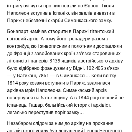
інтригуючі чутки про них повзли по Європі. І коли
Наполеон вступив в Іспанію, він звелів вивезти в
Париж небезпечні скарби Симанкаського замку.
Бонапарт намічав створити в Парижі гігантський
світовий архів. А тому його гренадери разом з
контрибуцією і живописними полотнами доставляли
до Франції з завойованих країн зв’язки старовинних
літописів і паперів. 3139 ящиків австрійського архіву
було відібрано французами у Відні, 102 405 зв’язок
— у Ватикані, 7861 — в Симанкассі… Коли влітку
1814 року козаки вступили в Париж, звалилася і
архівна мрія Наполеона. Симанкаський архів
повернувся на батьківщину. А в 1844 році перший не
іспанець, Гашар, бельгійський історик і архівіст,
легально переступив поріг замку…
Незабаром слідом за ним до архіву на прохання
англійського уряду був допущений Генріх Бергенрот.