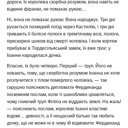
дороги. Їх королева скорбна розумом, вона навіть не
відкине фіранки, не помахає рукою…
Ні, вона не помахає рукою. Вона народжує. Три дні
рухається похмурий поїзд через Кастилію, і три дні
тривають її болісні пологи в тремтячому возі, пологи,
прискорені шоком від смерті чоловіка. І коли кортеж
прибуває в Тордесільяський замок, їх вже троє: у
Іоанни народилася дочка.
Власне, їх було четверо. Перший — труп. Його не
ховають, тому, що скорботна розумом Іоанна не хоче
розлучитися з тілом померлого чоловіка, — так
скрушно пояснюють дипломати Фердинанда
іноземним послам, коли ті шанобливо цікавляться,
чому гниючий труп Філіпа не віддають землі. На жаль!
— пояснюють послам, королеві Іоанні властиві
відомі… дивності, а її нещасний батько так любить
дочку, що не може ні в чому їй відмовити. Фердинанд