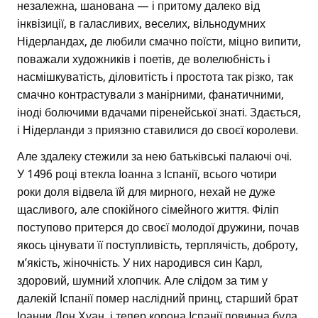
незалежна, шанована — і притому далеко від
інквізиції, в галасливих, веселих, вільнодумних
Нідерландах, де любили смачно поїсти, міцно випити,
поважали художників і поетів, де волелюбність і
насмішкуватість, діловитість і простота так різко, так
смачно контрастували з манірними, фанатичними,
іноді болючими вдачами піренейської знаті. Здається,
і Нідерланди з приязню ставилися до своєї королеви.
Але здалеку стежили за нею батьківські палаючі очі.
У 1496 році втекла Іоанна з Іспанії, всього чотири
роки доля відвела їй для мирного, нехай не дуже
щасливого, але спокійного сімейного життя. Філіп
поступово притерся до своєї молодої дружини, почав
якось цінувати її поступливість, терплячість, доброту,
м’якість, жіночність. У них народився син Карл,
здоровий, шумний хлопчик. Але слідом за тим у
далекій Іспанії помер наслідний принц, старший брат
Іоанни Дон Хуан, і тепер корона Іспанії повинна була