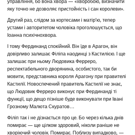
управління, бо вона хвора — «хворобою, визначити
яку точно не дозволяє пристойність і сан королеви».
Другий раз, слідом за кортесами і матір’ю, тепер
устами і авторитетом чоловіка проголошується, що
Іоанна психічнохвора.
І тому Фердинанд спокійний. Він їде в Арагон, він
довірливо залишає Філіпа наодинці з Кастилією. І ще
залишає при ньому Людовика Ферреро,
респектабельного дворянина, особистого, так би
мовити, представника короля Арагону при правителі
Кастилії. Новоспечений правитель Кастилії не знає,
що Людовик Ферреро виконує при Фердинанді ті
функції, що дещо пізніше буде виконувати при Івані
Грозному Малюта Скуратов…
Філіп так і не дізнається про це. Бо через кілька днів
помирає — ще цілком здоровий, ніколи раніше не
хворіючий чоловік. Помирає. Поблизу випадково, —