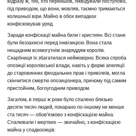
відразу ж, тих, хто перейшов, ліквідували поступово,
під приводом, що вони, мовляв, таємно тримаються
колишньої віри. Майно в обох випадках
конфісковував уряд.
Заради конфіскації майна били і християн. Всі стани
були беззахисні перед інквізицією. Вона стала
нещадним всемогутнім знаряддям королів.
Скарбниця їх збагатилася неймовірно. Всяка спроба
опозиції королівської влади, навіть у формі апеляції
до старовинних феодальних прав і привілеїв, могла
скінчитися смертю опозиціонера, причому під самим
пристойним, богоугодним приводом.
Загалом, в перші ж роки було спалено близько
десяти тисяч людей, покарано по-іншому не менше
ста тисяч — обов’язково з конфіскацією майна.
Спалювали і мертвих — звичайно, з конфіскацією
майна у спадкоємців.