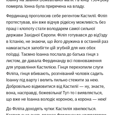
померла. Іонна була приречена на владу.
Фердинанд проголосив себе регентом Кастилії. Філіп
протестував, він вже відчув рідкісну можливість без
праці і клопоту стати володарем самої сильної
держави Західної Європи. Філіп готувався до від’їзду
в Іспанію, не знаючи, що його дружина в останній раз
намагається запобігти цій згубній для них обох
поїздці. Таємно Іоанна послала до батька гінця з
листом, де давала Фердинанду всі повноваження
для управління Кастилією. Гінця перехопили слуги
Філіпа, гінця вбивають, розгніваний чоловік садить
Іоанну під варту і велить пильно стежити за нею.
Добровільно відмовитися від Кастилії — ну, знаєте,
вона, насправді, божевільна! Тут-то і виявляється,
що вже не Іоанна володіє короною, а корона — нею!
До Філіпа доходять чутки: Кастилія хвилюється.