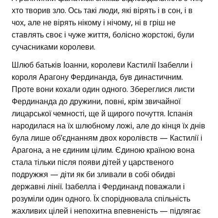
хто творив зло. Ось такі люди, які вірять і в сон, і в
чох, але не вірять нікому і нічому, ні в гріш не
ставлять своє і чуже життя, болісно жорстокі, були
сучасниками королеви.
Шлюб батьків Іоанни, королеви Кастилії Ізабелли і
короля Арагону Фердинанда, був династичним.
Проте вони кохали один одного. Збереглися листи
Фердинанда до дружини, повні, крім звичайної
лицарської чемності, ще й щирого почуття. Іспанія
народилася на їх шлюбному ложі, але до кінця їх днів
була лише об’єднанням двох королівств — Кастилії і
Арагона, а не єдиним цілим. Єдиною країною вона
стала тільки після появи дітей у царственого
подружжя — діти як би зливали в собі обидві
державні лінії. Ізабелла і Фердинанд поважали і
розуміли один одного. Їх споріднювала спільність
жахливих цілей і непохитна впевненість — підлягає