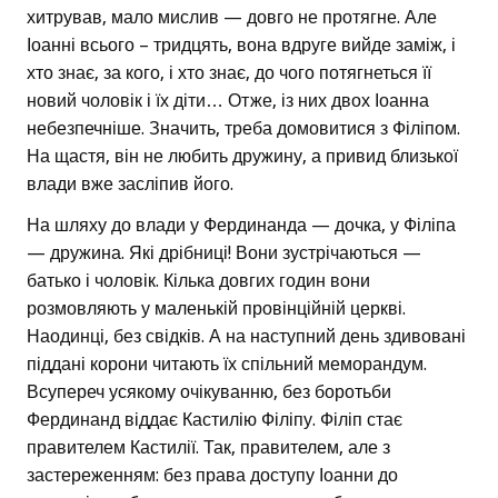
хитрував, мало мислив — довго не протягне. Але
Іоанні всього – тридцять, вона вдруге вийде заміж, і
хто знає, за кого, і хто знає, до чого потягнеться її
новий чоловік і їх діти… Отже, із них двох Іоанна
небезпечніше. Значить, треба домовитися з Філіпом.
На щастя, він не любить дружину, а привид близької
влади вже засліпив його.
На шляху до влади у Фердинанда — дочка, у Філіпа
— дружина. Які дрібниці! Вони зустрічаються —
батько і чоловік. Кілька довгих годин вони
розмовляють у маленькій провінційній церкві.
Наодинці, без свідків. А на наступний день здивовані
піддані корони читають їх спільний меморандум.
Всупереч усякому очікуванню, без боротьби
Фердинанд віддає Кастилію Філіпу. Філіп стає
правителем Кастилії. Так, правителем, але з
застереженням: без права доступу Іоанни до