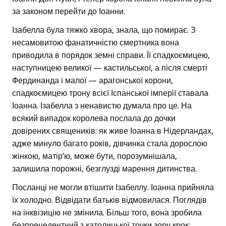
за законом перейти до Іоанни.
Ізабелла була тяжко хвора, знала, що помирає. З
несамовитою фанатичністю смертника вона
приводила в порядок земні справи. Її спадкоємицею,
наступницею великої — кастильської, а після смерті
Фердинанда і малої — арагонської корони,
спадкоємицею трону всієї Іспанської імперії ставала
Іоанна. Ізабелла з ненавистю думала про це. На
всякий випадок королева послала до дочки
довірених священиків: як живе Іоанна в Нідерландах,
адже минуло багато років, дівчинка стала дорослою
жінкою, матір’ю, може бути, порозумнішала,
залишила порожні, безглузді марення дитинства.
Посланці не могли втішити Ізабеллу. Іоанна прийняла
їх холодно. Відвідати батьків відмовилася. Поглядів
на інквізицію не змінила. Більш того, вона зробила
безпрецедентний з католицької точки зору крок: