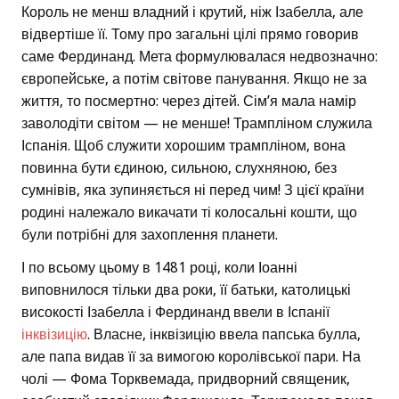
Король не менш владний і крутий, ніж Ізабелла, але
відвертіше її. Тому про загальні цілі прямо говорив
саме Фердинанд. Мета формулювалася недвозначно:
європейське, а потім світове панування. Якщо не за
життя, то посмертно: через дітей. Сім’я мала намір
заволодіти світом — не менше! Трампліном служила
Іспанія. Щоб служити хорошим трампліном, вона
повинна бути єдиною, сильною, слухняною, без
сумнівів, яка зупиняється ні перед чим! З цієї країни
родині належало викачати ті колосальні кошти, що
були потрібні для захоплення планети.
І по всьому цьому в 1481 році, коли Іоанні
виповнилося тільки два роки, її батьки, католицькі
високості Ізабелла і Фердинанд ввели в Іспанії
інквізицію
. Власне, інквізицію ввела папська булла,
але папа видав її за вимогою королівської пари. На
чолі — Фома Торквемада, придворний священик,