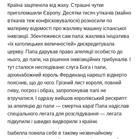
Країна заціпеніла від жаху. Страшні чутки
приголомшили Європу. Десятки тисяч утікачів (майно
втікачів теж конфісковувалося) розносили по
материку відомості про жахливу машину іспанської
інквізиції. Збентежився сам папа: жахлива ініціатива
«їх католицьких величностей» дискредитувала
церкву. Папа дарував право апеляції особисто до
нього, до папи, на рішення інквізиційних трибуналів. І
тут сталося несподіване: слуга Бога і папи,
архинабожний король Фердинанд нарешті відверто
пояснив, що до чого. Грізний лист короля, повний
гніву, погроз і образ, запропонував папі не
втручатися. І одразу вийшов королівський рескрипт:
за апеляцію до папи — смертна кара! Папа надіслав
спеціального легата для розслідування — легата
підкупили і швидко видворили з країни.
Ізабелла повела себе в такому незвичайному