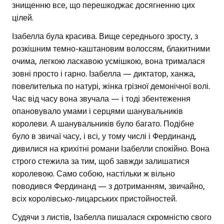
знищенню все, що перешкоджає досягненню цих
цілей.
Ізабелла була красива. Вище середнього зросту, з
розкішним темно-каштановим волоссям, блакитними
очима, легкою ласкавою усмішкою, вона трималася
зовні просто і гарно. Ізабелла — диктатор, ханжа,
повелителька по натурі, жінка грізної демонічної волі.
Час від часу вона звучала — і тоді збентеження
опановувало умами і серцями шанувальників
королеви. А шанувальників було багато. Подібне
було в звичаї часу, і всі, у тому числі і Фердинанд,
дивилися на крихітні романи Ізабелли спокійно. Вона
строго стежила за тим, щоб завжди залишатися
королевою. Само собою, настільки ж вільно
поводився Фердинанд — з дотриманням, звичайно,
всіх королівсько-лицарських пристойностей.
Судячи з листів, Ізабелла пишалася скромністю свого