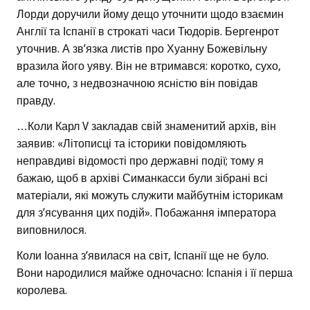
Лорди доручили йому дещо уточнити щодо взаємин
Англії та Іспанії в строкаті часи Тюдорів. Бергенрот
уточнив. А зв’язка листів про Хуанну Божевільну
вразила його уяву. Він не втримався: коротко, сухо,
але точно, з недвозначною ясністю він повідав
правду.
…Коли Карл V закладав свій знаменитий архів, він
заявив: «Літописці та історики повідомляють
неправдиві відомості про державні події; тому я
бажаю, щоб в архіві Симанкасси були зібрані всі
матеріали, які можуть служити майбутнім історикам
для з’ясування цих подій». Побажання імператора
виповнилося.
Коли Іоанна з’явилася на світ, Іспанії ще не було.
Вони народилися майже одночасно: Іспанія і її перша
королева.