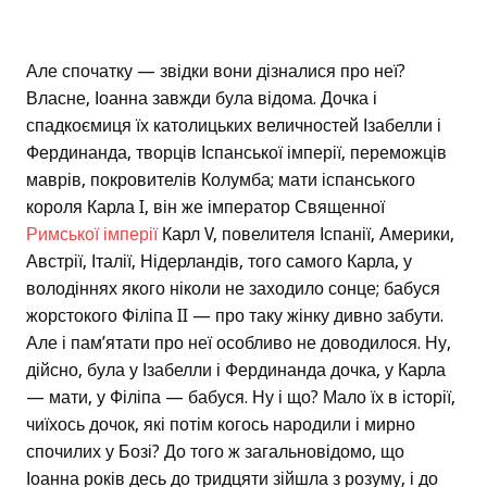
Але спочатку — звідки вони дізналися про неї?
Власне, Іоанна завжди була відома. Дочка і
спадкоємиця їх католицьких величностей Ізабелли і
Фердинанда, творців Іспанської імперії, переможців
маврів, покровителів Колумба; мати іспанського
короля Карла I, він же імператор Священної
Римської імперії
Карл V, повелителя Іспанії, Америки,
Австрії, Італії, Нідерландів, того самого Карла, у
володіннях якого ніколи не заходило сонце; бабуся
жорстокого Філіпа II — про таку жінку дивно забути.
Але і пам’ятати про неї особливо не доводилося. Ну,
дійсно, була у Ізабелли і Фердинанда дочка, у Карла
— мати, у Філіпа — бабуся. Ну і що? Мало їх в історії,
чиїхось дочок, які потім когось народили і мирно
спочилих у Бозі? До того ж загальновідомо, що
Іоанна років десь до тридцяти зійшла з розуму, і до