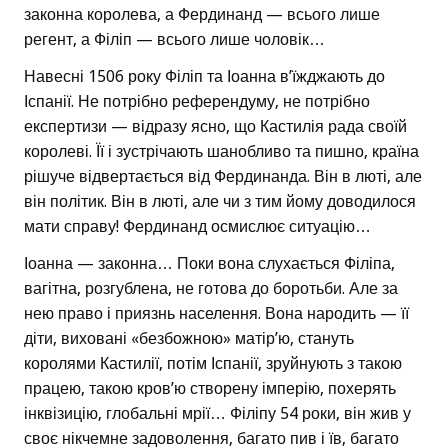
законна королева, а Фердинанд — всього лише
регент, а Філіп — всього лише чоловік…
Навесні 1506 року Філіп та Іоанна в’їжджають до
Іспанії. Не потрібно референдуму, не потрібно
експертизи — відразу ясно, що Кастилія рада своїй
королеві. Її і зустрічають шанобливо та пишно, країна
рішуче відвертається від Фердинанда. Він в люті, але
він політик. Він в люті, але чи з тим йому доводилося
мати справу! Фердинанд осмислює ситуацію…
Іоанна — законна… Поки вона слухається Філіпа,
вагітна, розгублена, не готова до боротьби. Але за
нею право і приязнь населення. Вона народить — її
діти, виховані «безбожною» матір’ю, стануть
королями Кастилії, потім Іспанії, зруйнують з такою
працею, такою кров’ю створену імперію, похерять
інквізицію, глобальні мрії… Філіпу 54 роки, він жив у
своє нікчемне задоволення, багато пив і їв, багато