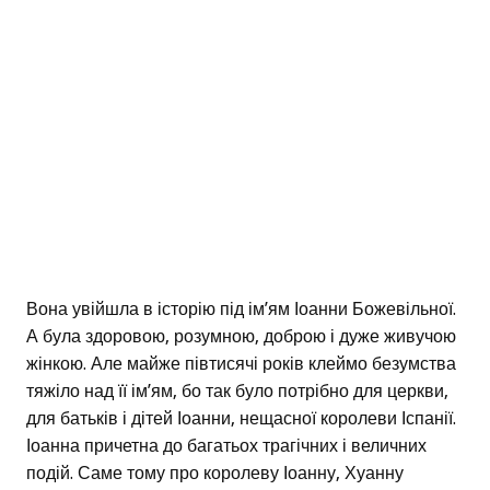
Вона увійшла в історію під ім’ям Іоанни Божевільної.
А була здоровою, розумною, доброю і дуже живучою
жінкою. Але майже півтисячі років клеймо безумства
тяжіло над її ім’ям, бо так було потрібно для церкви,
для батьків і дітей Іоанни, нещасної королеви Іспанії.
Іоанна причетна до багатьох трагічних і величних
подій. Саме тому про королеву Іоанну, Хуанну