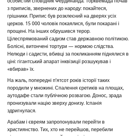
особистий сповідник Фердинанда. Торквемада почав
з приписів, звернених до народу: покайтеся,
грішники. Припис був розклеєний на дверях усіх
церков. 15 000 чоловік покаялися, були покарані і
прощені. На інших обрушився терор.
Цілеспрямований садизм став державною політикою.
Болісні, витончені тортури — нормою слідства.
Нелюди і садисти, вбивці за покликанням піднялися в
ціні: гігантський апарат інквізиції розшукував і
«вбирав» їх.
На жаль, попередні п’ятсот років історії таких
породили у множині. Спалення єретиків на площах,
аутодафе стали публічною розвагою. Донос, зрада
пронизували націю зверху донизу. Іспанія
здригнулася.
Арабам і євреям запропонували перейти в
християнство. Тих, хто не перейшов, перебили