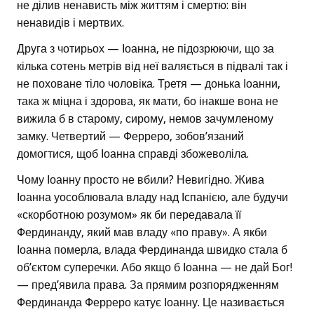
не ділив ненависть між життям і смертю: він
ненавидів і мертвих.
Друга з чотирьох — Іоанна, не підозрюючи, що за
кілька сотень метрів від неї валяється в підвалі так і
не поховане тіло чоловіка. Третя — донька Іоанни,
така ж міцна і здорова, як мати, бо інакше вона не
вижила б в старому, сирому, немов зачумленому
замку. Четвертий — Ферреро, зобов’язаний
домогтися, щоб Іоанна справді збожеволіла.
Чому Іоанну просто не вбили? Невигідно. Жива
Іоанна уособлювала владу над Іспанією, але будучи
«скорботною розумом» як би передавала її
Фердинанду, який мав владу «по праву». А якби
Іоанна померла, влада Фердинанда швидко стала б
об’єктом суперечки. Або якщо б Іоанна — не дай Бог!
— пред’явила права. За прямим розпорядженням
Фердинанда Ферреро катує Іоанну. Це називається