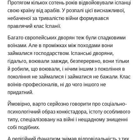
Протягом кількох сотень років відвойовували іспанці
свою країну від арабів. У розпалі цієї виснажливої,
небаченої за тривалістю війни формувався
правлячий клас Іспанії.
Багато європейських дворян теж були спадковими
воїнами. Але в проміжках між походами вони
займалися господарством. Іспанські дворяни,
гідальго, воювали завжди, безперервно, вони тільки
й робили, що воювали, і нічим іншим з покоління в
покоління не займалися і займатися не бажали. Клас
воїнів-професіоналів, ні до чого іншого не
придатний.
Ймовірно, варто серйозно говорити про соціально-
психологічний образ конкістадора, істоту особливого
типу, спеціалізовану на війні і нещадному знищенні
собі подібних.
А релігійний фанатизм знімав відповідальність з тих,