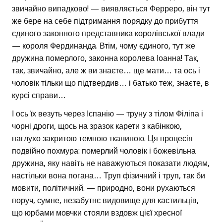
звичайно випадково! — виявляється Ферреро, він тут
же бере на себе підтримання порядку до прибуття
єдиного законного представника королівської влади
— короля Фердинанда. Втім, чому єдиного, тут же
дружина померлого, законна королева Іоанна! Так,
так, звичайно, але ж ви знаєте… ще мати… та ось і
чоловік тільки що підтвердив… і батько теж, знаєте, в
курсі справи…
І ось їх везуть через Іспанію — труну з тілом Філіпа і
чорні дроги, щось на зразок карети з кабінкою,
наглухо закритою темною тканиною. Ця процесія
подвійно похмура: померлий чоловік і божевільна
дружина, яку навіть не наважуються показати людям,
настільки вона погана… Труп фізичний і труп, так би
мовити, політичний. — природно, вони рухаються
поруч, сумне, незабутнє видовище для кастильців,
що юрбами мовчки стояли вздовж цієї хресної