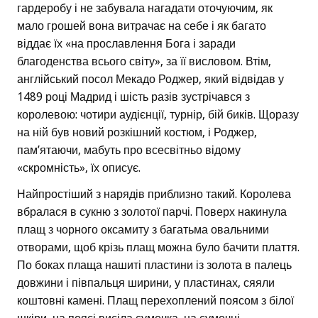
гардеробу і не забувала нагадати оточуючим, як
мало грошей вона витрачає на себе і як багато
віддає їх «на прославлення Бога і заради
благоденства всього світу», за її висловом. Втім,
англійський посол Мекадо Роджер, який відвідав у
1489 році Мадрид і шість разів зустрічався з
королевою: чотири аудієнції, турнір, бій биків. Щоразу
на ній був новий розкішний костюм, і Роджер,
пам’ятаючи, мабуть про всесвітньо відому
«скромність», їх описує.
Найпростіший з нарядів приблизно такий. Королева
вбралася в сукню з золотої парчі. Поверх накинула
плащ з чорного оксамиту з багатьма овальними
отворами, щоб крізь плащ можна було бачити плаття.
По боках плаща нашиті пластини із золота в палець
довжини і півпальця ширини, у пластинах, сяяли
коштовні камені. Плащ перехоплений поясом з білої