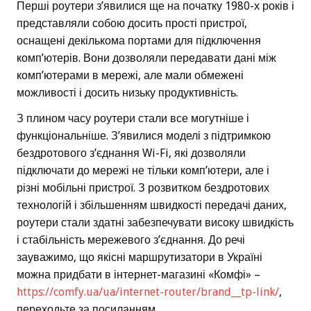
Перші роутери з’явилися ще на початку 1980-х років і
представляли собою досить прості пристрої,
оснащені декількома портами для підключення
комп’ютерів. Вони дозволяли передавати дані між
комп’ютерами в мережі, але мали обмежені
можливості і досить низьку продуктивність.
З плином часу роутери стали все могутніше і
функціональніше. З’явилися моделі з підтримкою
бездротового з’єднання Wi-Fi, які дозволяли
підключати до мережі не тільки комп’ютери, але і
різні мобільні пристрої. З розвитком бездротових
технологій і збільшенням швидкості передачі даних,
роутери стали здатні забезпечувати високу швидкість
і стабільність мережевого з’єднання. До речі
зауважимо, що якісні маршрутизатори в Україні
можна придбати в інтернет-магазині «Комфі» –
https://comfy.ua/ua/internet-router/brand__tp-link/
,
переходьте за посиланням.