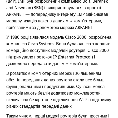
(IMP). IMP був розроблений компанією Bolt, Beranek
and Newman (BBN) і використовувався в проекті
ARPANET — попереднику Інтернету. IMP здійснював
маршрутизацію пакетів даних між комп’ютерами,
пов’язаними за допомогою мережі ARPANET.
У 1980 році з’явилася модель Сіѕсо 2000, розроблена
компанією Cisco Systems. Вона була однією з перших
комерційно доступних моделей роутерів. Сіѕсо 2000
підтримувало протокол IP (Internet Protocol) і
дозволяло передавати дані між комп’ютерами.
З розвитком комп’ютерних мереж і збільшенням
обсягів переданих даних роутери стали все більш
функціональними і продуктивними. Сучасні моделі
роутерів мають безліч додаткових можливостей,
включаючи бездротове підключення Wi-Fi і підтримку
різних стандартів передачі даних.
Таким чином, перші моделі роутерів були простими і