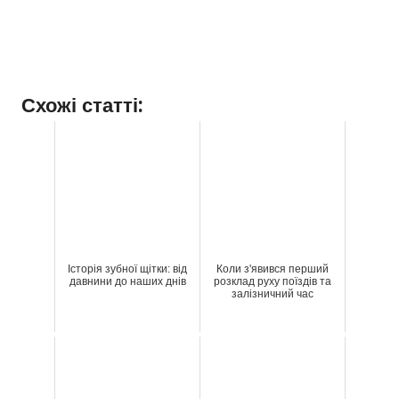
Схожі статті:
Історія зубної щітки: від
Коли з'явився перший
давнини до наших днів
розклад руху поїздів та
залізничний час