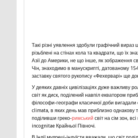
Такі різні уявлення здобули графічний вираз 
різьблені на стінах кола та квадрати, що їх з
Азії до Америки, не що інше, як зображення св
Чін, знаходимо в манускрипті, датованому 154
заставку святого рукопису «Фехерварі» ще до
У деяких давніх цивілізаціях дуже важливу ро
світ як диск, поділений навпіл екватором при
філософи-географи класичної доби вигадали с
climata, в яких день мав приблизно однакову т
поділивши греко-
римський
світ на сім зон, вс
incognitae Крайньої Півночі.
В Індії мудреці-індуїсти вважали, що світ под