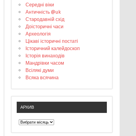
Середні віки
Античність @uk
Стародавній схід
Доісторичні часи
Археологія
Цікаві історичні постаті
Історичний калейдоскоп
Історія винаходів
Мандрівки часом
Всілякі думи
Всяка всячина
АРХИВ
А
р
х