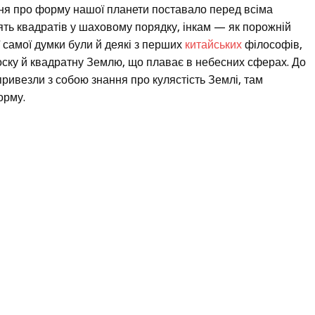
ння про форму нашої планети поставало перед всіма
ять квадратів у шаховому порядку, інкам — як порожній
 самої думки були й деякі з перших
китайських
філософів,
оску й квадратну Землю, що плаває в небесних сферах. До
 привезли з собою знання про кулястість Землі, там
орму.