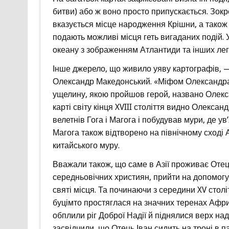
битви) або ж воно просто припускається. Зокрем
вказується місце народження Крішни, а також св
подають можливі місця геть вигаданих подій. 
океану з зображенням Атлантиди та інших ле
Інше джерело, що живило уяву картографів, — 
Олександр Македонський. «Міфом Олександра» 
ущелину, якою пройшов герой, названо Олекса
карті світу кінця XVIII століття видно Олекс
велетнів Гога і Магога і побудував мури, де ув’
Магога також відтворено на північному сході Аз
китайського муру.
Вважали також, що саме в Азії проживає Отець
середньовічних християн, прийти на допомог
святі місця. Та починаючи з середини XV стол
буцімто простяглася на значних теренах Африк
обплили ріг Доброї Надії й піднялися верх на
засвідчили, що Отець Іван сидить на троні в па