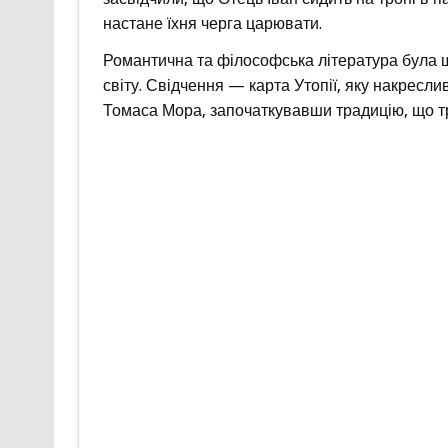
настане їхня черга царювати.
Романтична та філософська література була 
світу. Свідчення — карта Утопії, яку накресли
Томаса Мора, започаткувавши традицію, що т