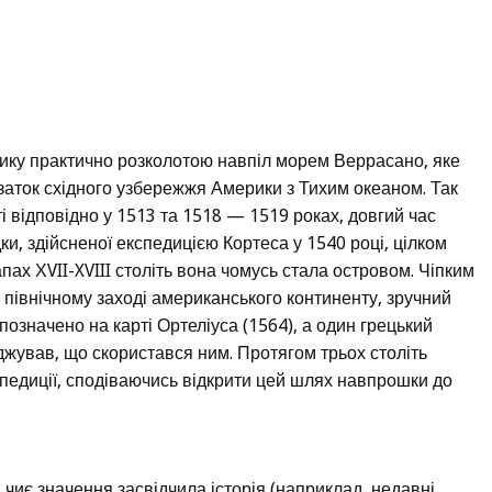
ерику практично розколотою навпіл морем Веррасано, яке
заток східного узбережжя Америки з Тихим океаном. Так
і відповідно у 1513 та 1518 — 1519 роках, довгий час
ки, здійсненої експедицією Кортеса у 1540 році, цілком
пах ХVII-XVIII століть вона чомусь стала островом. Чіпким
 північному заході американського континенту, зручний
позначено на карті Ортеліуса (1564), а один грецький
джував, що скористався ним. Протягом трьох століть
спедиції, сподіваючись відкрити цей шлях навпрошки до
, чиє значення засвідчила історія (наприклад, недавні