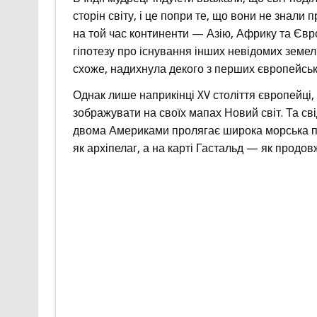
сторін світу, і це попри те, що вони не знали
на той час континенти — Азію, Африку та Євро
гіпотезу про існування інших невідомих земель
схоже, надихнула декого з перших європейськ
Однак лише наприкінці XV століття європейці,
зображувати на своїх мапах Новий світ. Та сві
двома Америками пролягає широка морська пр
як архіпелаг, а на карті Гастальд — як продовж