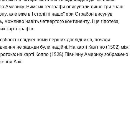
 про Америку. Римські географи описували лише три знані
пу, але вже в І столітті нашої ери Страбон висунув
, можливо навіть четвертого континенту, і ця гіпотеза,
их картографів.
 озброєні свідченнями перших дослідників, почали
дчення не завжди були надійні. На карті Кантіно (1502) між
отока; на карті Коппо (1528) Північну Америку зображено
ення Азії.