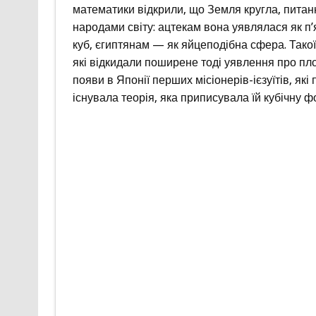
математики відкрили, що Земля кругла, пита
народами світу: ацтекам вона уявлялася як п’
куб, єгиптянам — як яйцеподібна сфера. Такої
які відкидали поширене тоді уявлення про пл
появи в Японії перших місіонерів-ієзуїтів, які
існувала теорія, яка приписувала їй кубічну ф