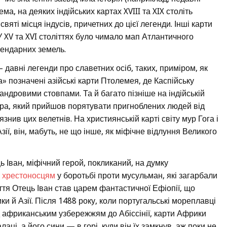
а, на деяких індійських картах XVIII та XIX століть
яті місця індусів, причетних до цієї легенди. Інші карти
У XV та XVI століттях було чимало мап Атлантичного
гендарних земель.
давні легенди про славетних осіб, таких, приміром, як
позначені азійські карти Птолемея, де Каспійську
ндровими стовпами. Та й багато пізніше на індійській
андра, який прийшов порятувати пригноблених людей від
язнив цих велетнів. На християнській карті світу мур Гога і
ії, він, мабуть, не що інше, як міфічне відлуння Великого
 Іван, міфічний герой, покликаний, на думку
у
хрестоносцям
у боротьбі проти мусульман, які загарбали
іття Отець Іван став царем фантастичної Ефіопії, що
и й Азії. Після 1488 року, коли португальські мореплавці
д африканським узбережжям до Абіссінії, карти Африки
лаці, а його сини — в горі, куди він їх замкнув, аж поки не