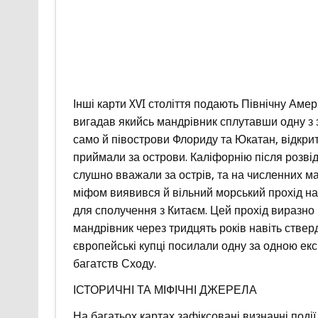
Інші карти XVI століття подають Північну Ам
вигадав якийсь мандрівник сплутавши одну з 
само й півострови Флориду та Юкатан, відкрит
приймали за острови. Каліфорнію після розвід
слушно вважали за острів, та на численних ма
міфом виявився й вільний морський прохід на
для сполучення з Китаєм. Цей прохід виразно 
мандрівник через тридцять років навіть ствер
європейські купці посилали одну за одною ек
багатств Сходу.
ІСТОРИЧНІ ТА МІФІЧНІ ДЖЕРЕЛА
На багатьох картах зафіксовані визначні події