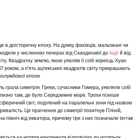
ще в доісторичну епоху. На думку фахівців, мальовані чи
находили у численних печерах від Скандинавії до
Індії
й від
іту. Квадратну землю, якою уявляв її собі кореєць Хуан
7 роком, а п’ять ацтекських квадратів світу прикрашають
колумбової епохи.
ль грала симетрія. Греки, сучасники Гомера, уявляли собі
близно там, де було Середземне море. Трохи пізніше
феричний світ, поділений на паралельні зони під назвою
ривалість. Це прагнення до симетрії похитнув Пліній,
і на північ від екватора, причому три з них позначали terrae
іляється на чотири континенти відповідно до чотирьох