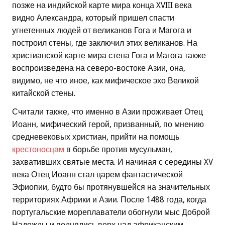
позже на индийской карте мира конца XVIII века
видно Александра, который пришел спасти
угнетенных людей от великанов Гога и Магога и
построил стены, где заключил этих великанов. На
христианской карте мира стена Гога и Магога также
воспроизведена на северо-востоке Азии, она,
видимо, не что иное, как мифическое эхо Великой
китайской стены.
Считали также, что именно в Азии проживает Отец
Иоанн, мифический герой, призванный, по мнению
средневековых христиан, прийти на помощь
крестоносцам
в борьбе против мусульман,
захвативших святые места. И начиная с середины XV
века Отец Иоанн стал царем фантастической
Эфиопии, будто бы протянувшейся на значительных
территориях Африки и Азии. После 1488 года, когда
португальские мореплаватели обогнули мыс Доброй
Надежды и поднялись верх над африканским