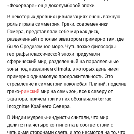
«Фехерваре» еще доколумбовой эпохи.
В некоторых древних цивилизациях очень важную
роль играла симметрия. Греки, современники
Гомера, представляли себе мир как диск,
разделенный пополам экватором примерно там, где
было Средиземное море. Чуть позже философы-
географы классической эпохи придумали
сферический мир, разделенный на параллельные
зоны под названием climata, в которых день имел
примерно одинаковую продолжительность. Это
стремление к симметрии поколебал Плиний, поделив
греко-
римский
мир на семь зон, все к северу от
экватора, причем три из них обозначали terrae
incognitae Крайнего Севера.
В Индии мудрецы-индуисты считали, что мир
делится на четыре континента в соответствии с
четырьмя сторонами света, и это несмотря на то, что