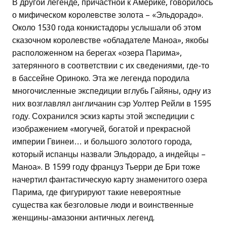
В другой легенде, причастной к Америке, говорилось
о мифическом королевстве золота – «Эльдорадо».
Около 1530 года конкистадоры услышали об этом
сказочном королевстве «обладателе Маноа», якобы
расположенном на берегах «озера Парима»,
затерянного в соответствии с их сведениями, где-то
в бассейне Ориноко. Эта же легенда породила
многочисленные экспедиции вглубь Гайяны, одну из
них возглавлял англичанин сэр Уолтер Рейли в 1595
году. Сохранился эскиз карты этой экспедиции с
изображением «могучей, богатой и прекрасной
империи Гвинеи… и большого золотого города,
который испанцы назвали Эльдорадо, а индейцы –
Маноа». В 1599 году француз Тьерри де Бри тоже
начертил фантастическую карту знаменитого озера
Парима, где фигурируют такие невероятные
существа как безголовые люди и воинственные
женщины-амазонки античных легенд.