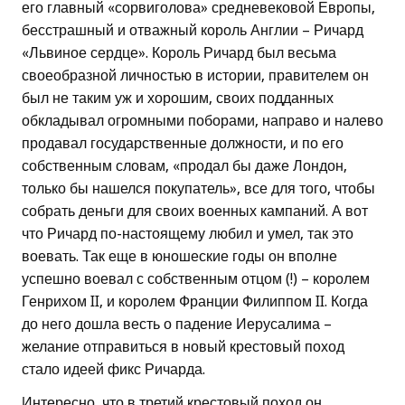
его главный «сорвиголова» средневековой Европы,
бесстрашный и отважный король Англии – Ричард
«Львиное сердце». Король Ричард был весьма
своеобразной личностью в истории, правителем он
был не таким уж и хорошим, своих подданных
обкладывал огромными поборами, направо и налево
продавал государственные должности, и по его
собственным словам, «продал бы даже Лондон,
только бы нашелся покупатель», все для того, чтобы
собрать деньги для своих военных кампаний. А вот
что Ричард по-настоящему любил и умел, так это
воевать. Так еще в юношеские годы он вполне
успешно воевал с собственным отцом (!) – королем
Генрихом II, и королем Франции Филиппом II. Когда
до него дошла весть о падение Иерусалима –
желание отправиться в новый крестовый поход
стало идеей фикс Ричарда.
Интересно, что в третий крестовый поход он