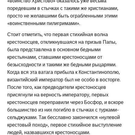
«воинство Христово» оказалось уже весьма
поредевшим в стычках с такими же христианами,
просто не желавшими быть ограбленными этими
«воинственными пилигримами».
Стоит отметить, что первая стихийная волна
крестоносцев, откликнувшаяся на призыв Папы,
была представлена в основном бедными
крестьянами, ставшими крестоносцами от
безысходности и такими же бедными рыцарями.
Когда вся эта ватага прибыла к Константинополю,
византийский император был не особо в восторге.
После того, как предводители крестоносцев
присягнули на верность императору, первых
крестоносцев переправили через Босфор, и вскоре
большинство из них погибло в стычках с турками-
сельджуками. Так бесславно закончился «нулевой
крестовый поход», первое стихийное выступление
людей, назвавшихся крестоносцами.