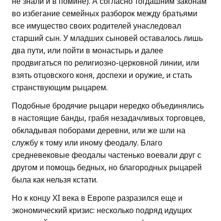
не знали и в помине). А согласно тогдашним законам
во избегание семейных разборок между братьями
все имущество своих родителей унаследовал
старший сын. У младших сыновей оставалось лишь
два пути, или пойти в монастырь и далее
продвигаться по религиозно-церковной линии, или
взять отцовского коня, доспехи и оружие, и стать
странствующим рыцарем.
Подобные бродячие рыцари нередко объединялись
в настоящие банды, грабя незадачливых торговцев,
обкладывая поборами деревни, или же шли на
службу к тому или иному феодалу. Благо
средневековые феодалы частенько воевали друг с
другом и помощь бедных, но благородных рыцарей
была как нельзя кстати.
Но к концу ХI века в Европе разразился еще и
экономический кризис: несколько подряд идущих