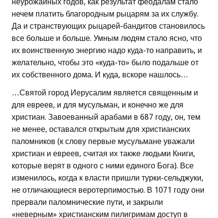
неурожайных годов, как результат феодалам стало
нечем платить благородным рыцарям за их службу.
Да и странствующих рыцарей-бандитов становилось
все больше и больше. Умным людям стало ясно, что
их воинственную энергию надо куда-то направить, и
желательно, чтобы это «куда-то» было подальше от
их собственного дома. И куда, вскоре нашлось…
…Святой город Иерусалим является священным и
для евреев, и для мусульман, и конечно же для
христиан. Завоеванный арабами в 687 году, он, тем
не менее, оставался открытым для христианских
паломников (к слову первые мусульмане уважали
христиан и евреев, считая их также людьми Книги,
которые верят в одного с ними единого Бога). Все
изменилось, когда к власти пришли турки-сельджуки,
не отличающиеся веротерпимостью. В 1071 году они
прервали паломнические пути, и закрыли
«неверным» христианским пилигримам доступ в