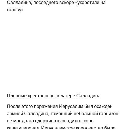
Салладина, последнего вскоре «укоротили на
голову».
Пленные крестоносцы в лагере Салладина.
После этого поражения Иерусалим был осажден
армией Салладина, тамошний небольшой гарнизон
не мог долго сдерживать осаду и вскоре
капитулировал. Иерусалимское королевство было