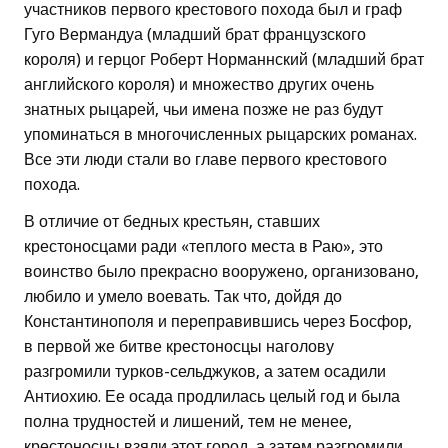
участников первого крестового похода был и граф
Гуго Вермандуа (младший брат французского
короля) и герцог Роберт Норманнский (младший брат
английского короля) и множество других очень
знатных рыцарей, чьи имена позже не раз будут
упоминаться в многочисленных рыцарских романах.
Все эти люди стали во главе первого крестового
похода.
В отличие от бедных крестьян, ставших
крестоносцами ради «теплого места в Раю», это
воинство было прекрасно вооружено, организовано,
любило и умело воевать. Так что, дойдя до
Константинополя и переправившись через Босфор,
в первой же битве крестоносцы наголову
разгромили турков-сельджуков, а затем осадили
Антиохию. Ее осада продлилась целый год и была
полна трудностей и лишений, тем не менее,
крестоносцы взяли этот город, а затем разгромили