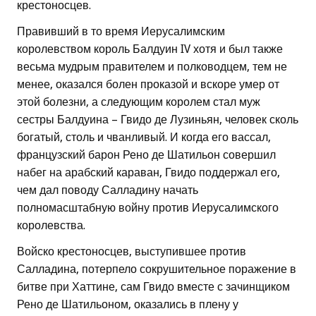
крестоносцев.
Правивший в то время Иерусалимским
королевством король Балдуин IV хотя и был также
весьма мудрым правителем и полководцем, тем не
менее, оказался болен проказой и вскоре умер от
этой болезни, а следующим королем стал муж
сестры Балдуина – Гвидо де Лузиньян, человек сколь
богатый, столь и чванливый. И когда его вассал,
французский барон Рено де Шатильон совершил
набег на арабский караван, Гвидо поддержал его,
чем дал поводу Салладину начать
полномасштабную войну против Иерусалимского
королевства.
Войско крестоносцев, выступившее против
Салладина, потерпело сокрушительное поражение в
битве при Хаттине, сам Гвидо вместе с зачинщиком
Рено де Шатильоном, оказались в плену у