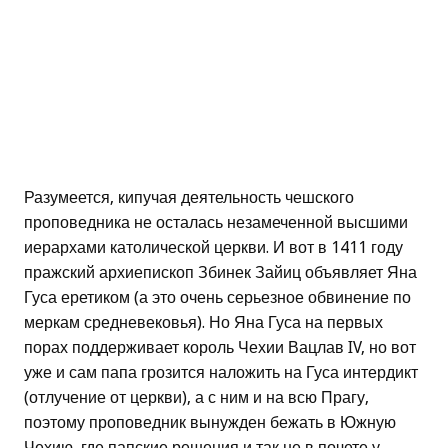
Разумеется, кипучая деятельность чешского
проповедника не осталась незамеченной высшими
иерархами католической церкви. И вот в 1411 году
пражский архиепископ Збинек Зайиц объявляет Яна
Гуса еретиком (а это очень серьезное обвинение по
меркам средневековья). Но Яна Гуса на первых
порах поддерживает король Чехии Вацлав IV, но вот
уже и сам папа грозится наложить на Гуса интердикт
(отлучение от церкви), а с ним и на всю Прагу,
поэтому проповедник вынужден бежать в Южную
Чехию, где папские решения и так не в почете у