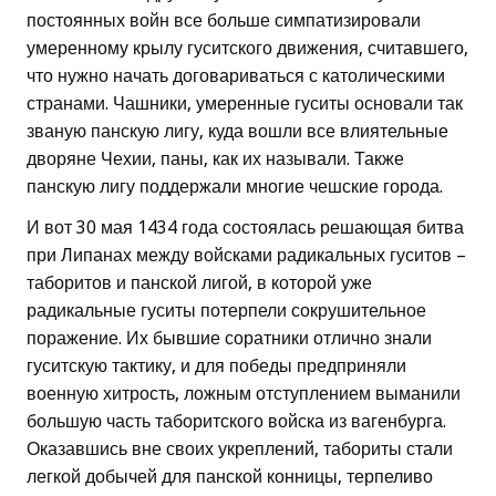
постоянных войн все больше симпатизировали
умеренному крылу гуситского движения, считавшего,
что нужно начать договариваться с католическими
странами. Чашники, умеренные гуситы основали так
званую панскую лигу, куда вошли все влиятельные
дворяне Чехии, паны, как их называли. Также
панскую лигу поддержали многие чешские города.
И вот 30 мая 1434 года состоялась решающая битва
при Липанах между войсками радикальных гуситов –
таборитов и панской лигой, в которой уже
радикальные гуситы потерпели сокрушительное
поражение. Их бывшие соратники отлично знали
гуситскую тактику, и для победы предприняли
военную хитрость, ложным отступлением выманили
большую часть таборитского войска из вагенбурга.
Оказавшись вне своих укреплений, табориты стали
легкой добычей для панской конницы, терпеливо