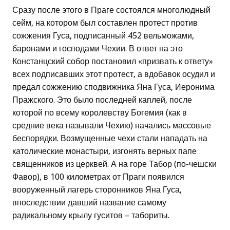
Сразу после этого в Праге состоялся многолюдный
сейм, на котором был составлен протест против
сожжения Гуса, подписанный 452 вельможами,
баронами и господами Чехии. В ответ на это
Констанцский собор постановил «призвать к ответу»
всех подписавших этот протест, а вдобавок осудил и
предал сожжению сподвижника Яна Гуса, Иеронима
Пражского. Это было последней каплей, после
которой по всему королевству Богемия (как в
средние века называли Чехию) начались массовые
беспорядки. Возмущенные чехи стали нападать на
католические монастыри, изгонять верных папе
священников из церквей. А на горе Табор (по-чешски
Фавор), в 100 километрах от Праги появился
вооруженный лагерь сторонников Яна Гуса,
впоследствии давший название самому
радикальному крылу гуситов – табориты.