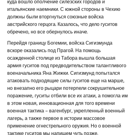
куда вошло ополчение силезских городов и
итальянские наемники. С южной стороны в Чехию
должны были вторгнуться союзные войска
австрийского герцога. Казалось, что дело гуситов
обречено, но все обернулось иначе.
Перейдя границу Богемии, войска Сигизмунда
вскоре оказались под Прагой. На помощь
осажденной столице из Табора вышла большая
армия гуситов под предводительством талантливого
военачальника Яна Жижки. Сигизмунд попытался
атаковать подходящие силы гуситов еще на марше,
но внезапно его рыцари потерпели сокрушительное
поражение, гуситы отбили все их атаки, а помогла им
в этом новая, инновационная для того времени
военная тактика – вагенбург, укрепленный военный
лагерь, а также первое в истории массовое
применение огнестрельного оружия. Но о военной
тактике гуситов мы напишем чуть позже.