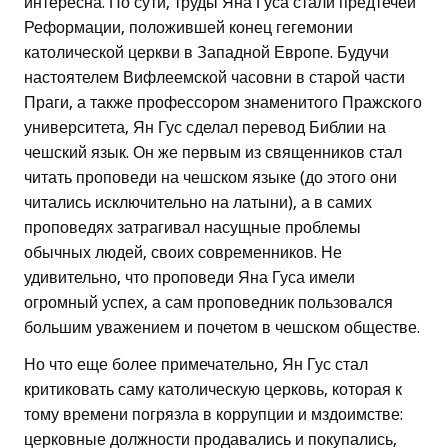
интересна. По сути, труды Яна Гуса стали предтечей
Реформации, положившей конец гегемонии
католической церкви в Западной Европе. Будучи
настоятелем Вифлеемской часовни в старой части
Праги, а также профессором знаменитого Пражского
университета, Ян Гус сделал перевод Библии на
чешский язык. Он же первым из священников стал
читать проповеди на чешском языке (до этого они
читались исключительно на латыни), а в самих
проповедях затрагивал насущные проблемы
обычных людей, своих современников. Не
удивительно, что проповеди Яна Гуса имели
огромный успех, а сам проповедник пользовался
большим уважением и почетом в чешском обществе.
Но что еще более примечательно, Ян Гус стал
критиковать саму католическую церковь, которая к
тому времени погрязла в коррупции и мздоимстве:
церковные должности продавались и покупались,