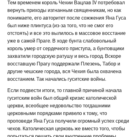
Тем временем король Чехии Вацлав IV потребовал
вернуть приходы изгнанным священникам, но как
понимаете, его авторитет после сожжения Яна Гуса
был ниже плинтуса (из-за того, что не смог его
отстоять) и все это вылилось в массовое восстание
уже в самой Праге. В ходе бунта слабовольный
король умер от сердечного приступа, а бунтовщики
захватили городскую ратушу и весь город. Вскоре
восставшую Прагу поддержали Плезень, Табор и
другие чешские города, вся Чехия была охвачена
восстанием. Так начались гуситские войны.
Если подвести итоги, то главной причиной начала
гуситским войн был общий кризис католической
церкви, всеобщее недовольство тогдашними
церковными порядками привело к тому, что
проповеди Яна Гуса получили огромный успех среди
чехов. Католическая церковь же вместо того, чтобы
попытаться решить свои внутренние проблемы,