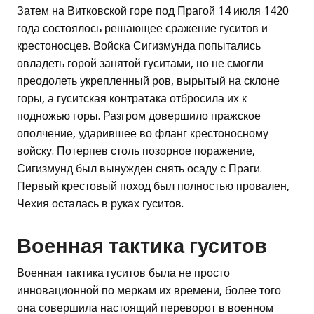
Затем на Витковской горе под Прагой 14 июля 1420
года состоялось решающее сражение гуситов и
крестоносцев. Войска Сигизмунда попытались
овладеть горой занятой гуситами, но не смогли
преодолеть укрепленный ров, вырытый на склоне
горы, а гуситская контратака отбросила их к
подножью горы. Разгром довершило пражское
ополчение, ударившее во фланг крестоносному
войску. Потерпев столь позорное поражение,
Сигизмунд был вынужден снять осаду с Праги.
Первый крестовый поход был полностью провален,
Чехия осталась в руках гуситов.
Военная тактика гуситов
Военная тактика гуситов была не просто
инновационной по меркам их времени, более того
она совершила настоящий переворот в военном