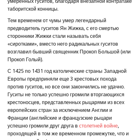
умеренных гуситов, благодаря внезапной контратаке
таборитской конницы.
Тем временем от чумы умер легендарный
предводитель гуситов Ян Жижка, с его смертью
сторонники Жижки стали называть себя
«сиротками», вместо него радикальных гуситов
возглавил бывший священник Прокоп Большой (или
Прокоп Голый).
С 1425 по 1431 год католические страны Западной
Европы предприняли еще 3 крестовых похода
против гуситов, но все они закончились не удачно.
Гуситы не только успешно громили вторгающихся
крестоносцев, представленных рыцарями из всех
европейских стран за исключением Англии и
Франции (английские и французские рыцари
успешно громили друг друга в
столетней войне
,
проходящей в том же временном промежутке, что и