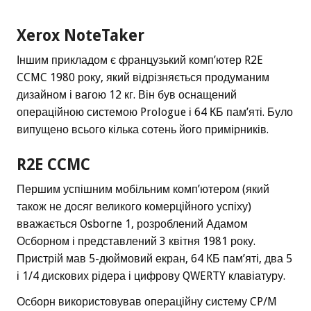
Xerox NoteTaker
Іншим прикладом є французький комп’ютер R2E
CCMC 1980 року, який відрізняється продуманим
дизайном і вагою 12 кг. Він був оснащений
операційною системою Prologue і 64 КБ пам’яті. Було
випущено всього кілька сотень його примірників.
R2E CCMC
Першим успішним мобільним комп’ютером (який
також не досяг великого комерційного успіху)
вважається Osborne 1, розроблений Адамом
Осборном і представлений 3 квітня 1981 року.
Пристрій мав 5-дюймовий екран, 64 КБ пам’яті, два 5
і 1/4 дискових рідера і цифрову QWERTY клавіатуру.
Осборн використовував операційну систему CP/M