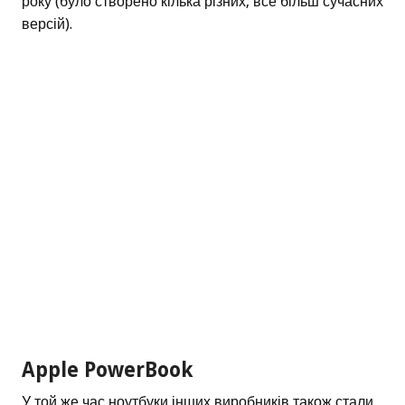
року (було створено кілька різних, все більш сучасних
версій).
Apple PowerBook
У той же час ноутбуки інших виробників також стали