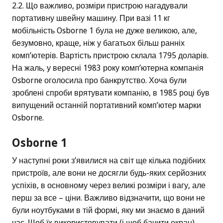
2.2. Що важливо, розміри пристрою нагадували
портативну швейну машину. При вазі 11 кг
мобільність Osborne 1 була не дуже великою, але,
безумовно, краще, ніж у багатьох більш ранніх
комп’ютерів. Вартість пристрою склала 1795 доларів.
На жаль, у вересні 1983 року комп’ютерна компанія
Osborne оголосила про банкрутство. Хоча були
зроблені спроби врятувати компанію, в 1985 році був
випущений останній портативний комп’ютер марки
Osborne.
Osborne 1
У наступні роки з’явилися на світ ще кілька подібних
пристроїв, але вони не досягли будь-яких серйозних
успіхів, в основному через великі розміри і вагу, але
перш за все – ціни. Важливо відзначити, що вони не
були ноутбуками в тій формі, яку ми знаємо в даний
час. Щоб їх використовувати (і щоб бачити екран),