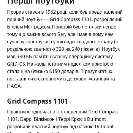
Перші ноутбуки
Прорив стався в 1982 році, коли був представлений
перший ноутбук — Grid Compass 1101, розроблений
Біллом Моггріджем. Пристрій був не тільки легше,
тому що важив всього 5 кг, але і мав відому нам
сучасну конструкцію у вигляді складного екрану (з
роздільною здатністю 320 на 240 пікселів). Ноутбук
мав 340 КБ пам’яті і власну операційну систему
GRiD-OS. На жаль, істотним недоліком пристрою
стала ціна близько 8150 доларів. В результаті їх
поставляли в основному в державні установи та
НАСА.
Grid Compass 1101
Практично одночасно зі створенням Grid Compass
1101, Баррі Вілкінсон і Террі Крюс з Dulmont
розробили власний ноутбук під назвою Dulmont