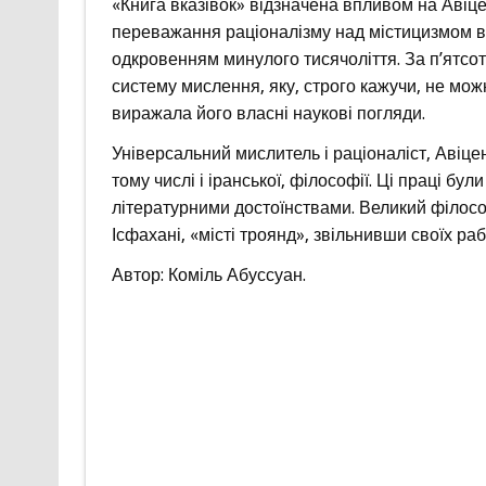
«Книга вказівок» відзначена впливом на Авіцен
переважання раціоналізму над містицизмом в
одкровенням минулого тисячоліття. За п’ятсот
систему мислення, яку, строго кажучи, не можн
виражала його власні наукові погляди.
Універсальний мислитель і раціоналіст, Авіцен
тому числі і іранської, філософії. Ці праці бу
літературними достоїнствами. Великий філосо
Ісфахані, «місті троянд», звільнивши своїх ра
Автор: Коміль Абуссуан.