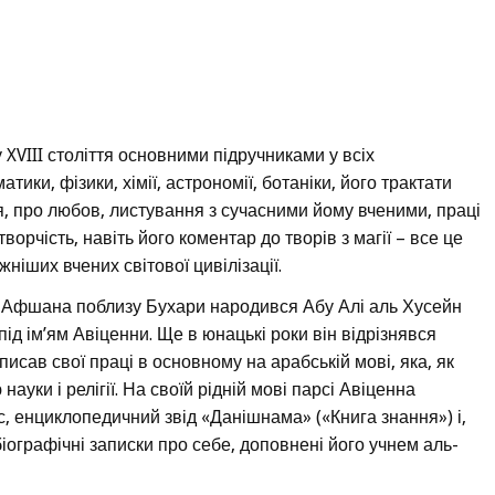
XVIII століття основними підручниками у всіх
ики, фізики, хімії, астрономії, ботаніки, його трактати
, про любов, листування з сучасними йому вченими, праці
творчість, навіть його коментар до творів з магії – все це
ніших вчених світової цивілізації.
ищі Афшана поблизу Бухари народився Абу Алі аль Хусейн
під ім’ям Авіценни. Ще в юнацькі роки він відрізнявся
писав свої праці в основному на арабській мові, яка, як
ауки і релігії. На своїй рідній мові парсі Авіценна
ьс, енциклопедичний звід «Данішнама» («Книга знання») і,
біографічні записки про себе, доповнені його учнем аль-