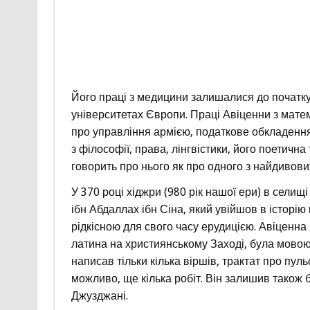
Його праці з медицини залишалися до початку 
університетах Європи. Праці Авіценни з математ
про управління армією, податкове обкладення
з філософії, права, лінгвістики, його поетична 
говорить про нього як про одного з найдивовиж
У 370 році хіджри (980 рік нашої ери) в сел
ібн Абдаллах ібн Сіна, який увійшов в історію 
рідкісною для свого часу ерудицією. Авіценна 
латина на християнському Заході, була мовою н
написав тільки кілька віршів, трактат про пул
можливо, ще кілька робіт. Він залишив також 
Джузджані.