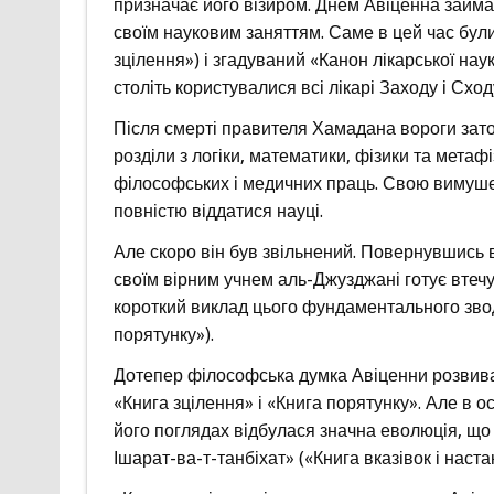
призначає його візиром. Днем Авіценна займ
своїм науковим заняттям. Саме в цей час були
зцілення») і згадуваний «Канон лікарської нау
століть користувалися всі лікарі Заходу і Сход
Після смерті правителя Хамадана вороги зат
розділи з логіки, математики, фізики та метафі
філософських і медичних праць. Свою вимуше
повністю віддатися науці.
Але скоро він був звільнений. Повернувшись в
своїм вірним учнем аль-Джузджані готує втечу 
короткий виклад цього фундаментального звод
порятунку»).
Дотепер філософська думка Авіценни розвива
«Книга зцілення» і «Книга порятунку». Але в ос
його поглядах відбулася значна еволюція, що 
Ішарат-ва-т-танбіхат» («Книга вказівок і наста