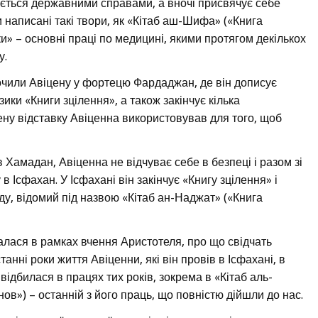
ається державними справами, а вночі присвячує себе
 написані такі твори, як «Кітаб аш-Шифа» («Книга
ки» – основні праці по медицині, якими протягом декількох
у.
очили Авіцену у фортецю Фардаджан, де він дописує
зики «Книги зцілення», а також закінчує кілька
ну відставку Авіценна використовував для того, щоб
 Хамадан, Авіценна не відчуває себе в безпеці і разом зі
в Ісфахан. У Ісфахані він закінчує «Книгу зцілення» і
у, відомий під назвою «Кітаб ан-Наджат» («Книга
лася в рамках вчення Аристотеля, про що свідчать
танні роки життя Авіценни, які він провів в Ісфахані, в
відбилася в працях тих років, зокрема в «Кітаб аль-
нов») – останній з його праць, що повністю дійшли до нас.