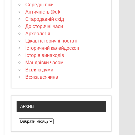
Середні віки
Античність @uk
Стародавній схід
Доісторичні часи
Археологія
Цікаві історичні постаті
Історичний калейдоскоп
Історія винаходів
Мандрівки часом
Всілякі думи
Всяка всячина
АРХИВ
А
р
х