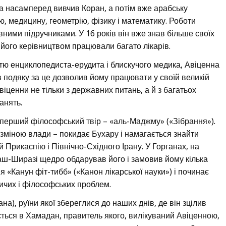
а насамперед вивчив Коран, а потім вже арабську
, медицину, геометрію, фізику і математику. Роботи
ними підручниками. У 16 років він вже знав більше своїх
д його керівництвом працювали багато лікарів.
тю енциклопедиста-ерудита і блискучого медика, Авіценна
 подяку за це дозволив йому працювати у своїй великій
іценни не тільки з державних питань, а й з багатьох
анять.
 перший філософський твір – «аль-Маджму» («Зібрання»).
зі зміною влади – покидає Бухару і намагається знайти
 Прикаспію і Північно-Східного Ірану. У Горганах, на
 аш-Ширазі щедро обдарував його і замовив йому кілька
 «Канун фіт-тибб» («Канон лікарської науки») і починає
ичих і філософських проблем.
на), руїни якої збереглися до наших днів, де він зцілив
ться в Хамадан, правитель якого, вилікуваний Авіценною,