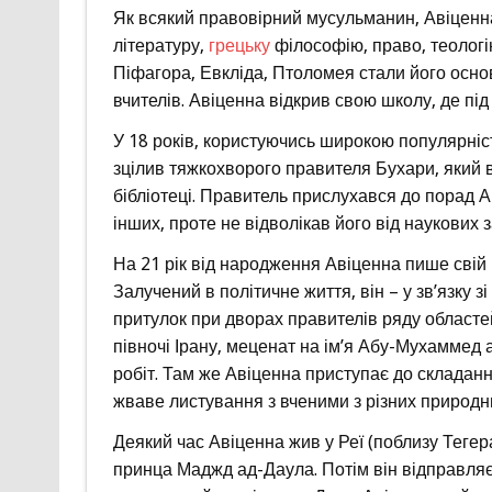
Як всякий правовірний мусульманин, Авіценн
літературу,
грецьку
філософію, право, теологію
Піфагора, Евкліда, Птоломея стали його основ
вчителів. Авіценна відкрив свою школу, де пі
У 18 років, користуючись широкою популярніс
зцілив тяжкохворого правителя Бухари, який в
бібліотеці. Правитель прислухався до порад Ав
інших, проте не відволікав його від наукових з
На 21 рік від народження Авіценна пише свій
Залучений в політичне життя, він – у зв’язку 
притулок при дворах правителів ряду областей
півночі Ірану, меценат на ім’я Абу-Мухаммед
робіт. Там же Авіценна приступає до складання
жваве листування з вченими з різних природн
Деякий час Авіценна жив у Реї (поблизу Тегера
принца Маджд ад-Даула. Потім він відправляє