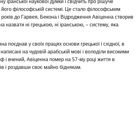
у іранської наукової думки і свідчить про рішуче
 його філософській системі. Це стало філософським
 років до Гарвея, Бекона і Відродження Авіценна створив
а назвати ні грецькою, ні іранською, – систему, яка
на поєднав у своїх працях основи грецької і східної, в
ли написані на чудовій арабській мові і володіли високими
ф і вчений, Авіценна помер на 57-му році життя в
бів і роздавши своє майно біднякам.