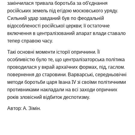
закінчилася тривала боротьба за об’єднання
російських земель під егідою московського уряду.
Сильний удар завданий був по феодальній
відособленості російської церкви; її остаточне
включення в централізований апарат влади ставало
тепер справою часу.
Такі основні моменти історії опричнини. Її
особливістю було те, що централізаторська політика
проводилася у вкрай архаїчних формах, під, гаслом.
повернення до старовини. Варварські, середньовічні
методи боротьби царя Івана IV зі своїми політичними
противниками накладали на всі заходи опричних
років зловісний відбиток деспотизму.
Автор: А. Зімін.