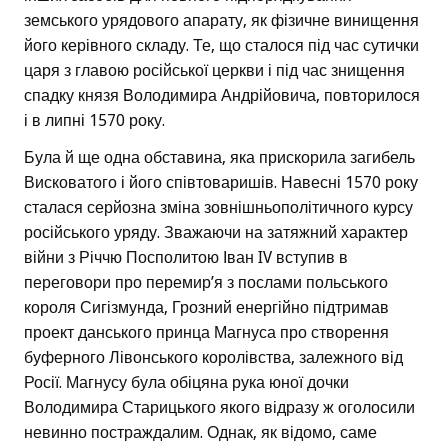
земського урядового апарату, як фізичне винищення
його керівного складу. Те, що сталося під час сутички
царя з главою російської церкви і під час знищення
спадку князя Володимира Андрійовича, повторилося
і в липні 1570 року.
Була й ще одна обставина, яка прискорила загибель
Висковатого і його співтоваришів. Навесні 1570 року
сталася серйозна зміна зовнішньополітичного курсу
російського уряду. Зважаючи на затяжний характер
війни з Річчю Посполитою Іван IV вступив в
переговори про перемир’я з послами польського
короля Сигізмунда, Грозний енергійно підтримав
проект данського принца Магнуса про створення
буферного Лівонського королівства, залежного від
Росії. Магнусу була обіцяна рука юної дочки
Володимира Старицького якого відразу ж оголосили
невинно постраждалим. Однак, як відомо, саме