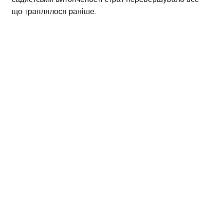
що траплялося раніше.