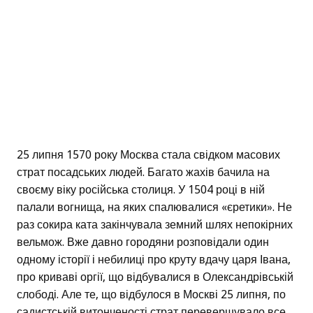
25 липня 1570 року Москва стала свідком масових
страт посадських людей. Багато жахів бачила на
своєму віку російська столиця. У 1504 році в ній
палали вогнища, на яких спалювалися «єретики». Не
раз сокира ката закінчувала земний шлях непокірних
вельмож. Вже давно городяни розповідали один
одному історії і небилиці про круту вдачу царя Івана,
про криваві оргії, що відбувалися в Олександрівській
слободі. Але те, що відбулося в Москві 25 липня, по
садистській витонченості страт перевершувало все