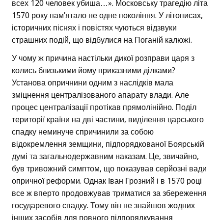
всех 120 человек убиша…». Московську трагедію літа
1570 року пам’ятало не одне покоління. У літописах,
історичних піснях і повістях чуються відзвуки
страшних подій, що відбулися на Поганій калюжі.
У чому ж причина настільки дикої розправи царя з
колись близькими йому приказними ділками?
Установа опричнини одним з наслідків мала
зміцнення централізованого апарату влади. Але
процес централізації протікав прямолінійно. Поділ
території країни на дві частини, виділення царського
спадку неминуче спричинили за собою
відокремлення земщини, підпорядкованої Боярській
думі та загальнодержавним наказам. Це, звичайно,
був тривожний симптом, що показував серйозні вади
опричної реформи. Однак Іван Грозний і в 1570 році
все ж вперто продовжував триматися за збереження
государевого спадку. Тому він не знайшов жодних
інших засобів для повного підпорядкування