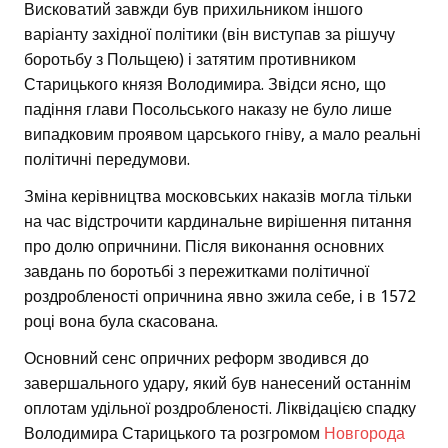
Висковатий завжди був прихильником іншого
варіанту західної політики (він виступав за рішучу
боротьбу з Польщею) і затятим противником
Старицького князя Володимира. Звідси ясно, що
падіння глави Посольського наказу не було лише
випадковим проявом царського гніву, а мало реальні
політичні передумови.
Зміна керівництва московських наказів могла тільки
на час відстрочити кардинальне вирішення питання
про долю опричнини. Після виконання основних
завдань по боротьбі з пережитками політичної
роздробленості опричнина явно зжила себе, і в 1572
році вона була скасована.
Основний сенс опричних реформ зводився до
завершального удару, який був нанесений останнім
оплотам удільної роздробленості. Ліквідацією спадку
Володимира Старицького та розгромом
Новгорода