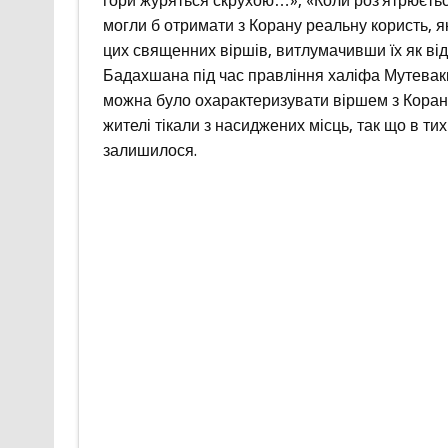
гори журяться скрухою…», «Коли роз’ятрюєтьс
могли б отримати з Корану реальну користь, 
цих священних віршів, витлумачивши їх як від
Бадахшана під час правління халіфа Мутеваккі
можна було охарактеризувати віршем з Корану
жителі тікали з насиджених місць, так що в тих
залишилося.