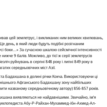
ивав цей землетрус, і викликаних ним великих хвилювань,
Це день, в який люди будуть подібні розігнаним
 в усі боки…» За сучасною шкалою сейсмічної інтенсивності
нижче 9 балів. Можливо, до тієї ж серії землетрусів
зліч руйнувань в серпні 848 року і липні 849 року в
гатих середньовічних міст Азії.
ста Бадахшана в долині річки Кокча. Використовуючи ці
 нинішнього Афганського Бадахшану зону найбільших
ірити названому середньовічному автору) 856-857 років.
адахшана виявляються не найдавнішими. Звичайно, ім’я
нциклопедиста Абу-Р-Райхан-Мухаммед-ібн-Ахмед-Ал-