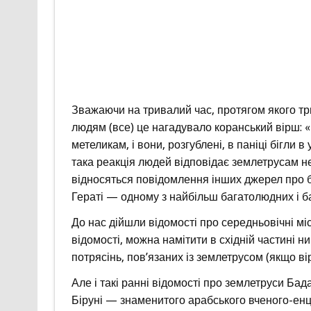
Зважаючи на тривалий час, протягом якого тр
людям (все) це нагадувало коранський вірш: «
метеликам, і вони, розгублені, в паніці бігли
така реакція людей відповідає землетрусам не 
відносяться повідомлення інших джерел про бе
Гераті — одному з найбільш багатолюдних і ба
До нас дійшли відомості про середньовічні мі
відомості, можна намітити в східній частині
потрясінь, пов’язаних із землетрусом (якщо в
Але і такі ранні відомості про землетруси Б
Біруні — знаменитого арабського вченого-е