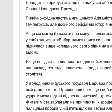
Доводиться припустити, що він відбувся або д
Сюань Цзян досяг Яркенда.
Північно-східна частина нинішнього Афганіст
землетрусів, але досі його сейсмічна історія н
А що ми могли б сказати про минулі сильні з
у своїх записках «Бабур-наме» опису сильного
піднялася вище колишнього свого рівня на вис
відомі.
Як це не здасться дивним, але для сейсмологів
наприклад, легенда, поширена серед хазарей
століття).
У володіннях індуського государя Барбара поб
якій стояло місто. Прийшовши на місце і поб
ударом меча відтяв від неї величезний стрімчак
Жителі міста заблагали не припиняти їх зрошен
пальцями пробив у ній п’ять шлюзів. Потім Ал