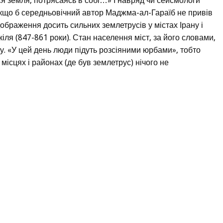
я земля, потрясаясь в собі…» І навряд чи сейсмологи
якщо б середньовічний автор Маджма-ал-Гараїб не привів
ображення досить сильних землетрусів у містах Ірану і
ля (847-861 роки). Стан населення міст, за його словами,
. «У цей день люди підуть розсіяними юрбами», тобто
 місцях і районах (де був землетрус) нічого не