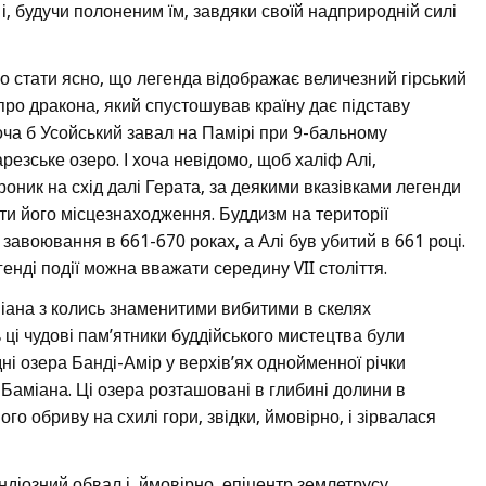
, будучи полоненим їм, завдяки своїй надприродній силі
но стати ясно, що легенда відображає величезний гірський
 про дракона, який спустошував країну дає підставу
оча б Усойський завал на Памірі при 9-бальному
арезське озеро. І хоча невідомо, щоб халіф Алі,
оник на схід далі Герата, за деякими вказівками легенди
ти його місцезнаходження. Буддизм на території
 завоювання в 661-670 роках, а Алі був убитий в 661 році.
енді події можна вважати середину VII століття.
іана з колись знаменитими вибитими в скелях
ці чудові пам’ятники буддійського мистецтва були
дні озера Банді-Амір у верхів’ях однойменної річки
 Баміана. Ці озера розташовані в глибині долини в
ого обриву на схилі гори, звідки, ймовірно, і зірвалася
діозний обвал і, ймовірно, епіцентр землетрусу