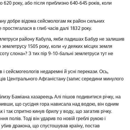
о 620 року, або після приблизно 640-645 років, коли
ану добре відома сейсмологам як район сильних
е простягалася в глиб часів далі 1832 року.
емлетруси району Кабула, якби падишах Бабур не залишив
 землетрусу 1505 року, коли «у деяких місцях земля
оту слона»? З тих пір 9-10-бальні землетруси тут не
 і сейсмогеологів недаремні й усні перекази. Ось,
ців Центрального Афганістану (запис середини минулого
лизу Баміана хазареець Алі пішов подивитися річку, на
ачивши, що сусідня гора нависала над водою, він одним
 і так спритно кинув брилу у воду, що загатив річку.
ня полів. Тоді він ударив по новій греблі рукою і
і убив дракона, що спустошував країну, постав