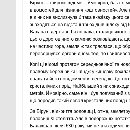
Біруні — широко відоме. І, ймовірно, багато 
відомостей для пізнання коштовностей». Але н
від них не вислизнула б така вказівку цього с
знаходяться на відстані трьох днів шляху від
Вахана в державі Шахіншаха, столиця якого І
цього дорогоцінного каменю розповідають, що
на частини гора, земля ж так тряслася, що обр
перевернувся догори дном, тоді-то і виявився
Копі ці відомі протягом середньовічної та ново
правому березі річки Пяндж у кишлаку Кохілал.
вважати його повідомлення легендою. До того 
кристалічних порід. Найбільший з них знаходи
метрів. Ймовірно, саме він і був пов’язаний з
що породив такий обвал кристалічних порід не
За Біруні, відкриття родовищ і, отже, землетру
половині XI століття. Але в подорожніх нотат
Бадахшан після 630 року, ми не знаходимо нія