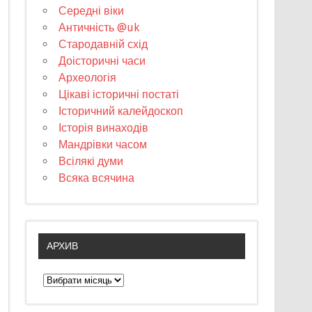
Середні віки
Античність @uk
Стародавній схід
Доісторичні часи
Археологія
Цікаві історичні постаті
Історичний калейдоскоп
Історія винаходів
Мандрівки часом
Всілякі думи
Всяка всячина
АРХИВ
А
р
х