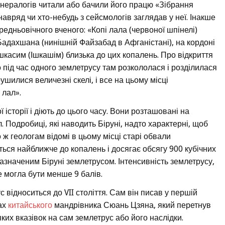
мінералогів читали або бачили його працю «Зібрання
авряд чи хто-небудь з сейсмологів заглядав у неї. Інакше
ередньовічного вченого: «Копі лала (червоної шпінелі)
 Бадахшана (нинішній Файзабад в Афганістані), на кордоні
шкасим (Ішкашім) близька до цих копалень. Про відкриття
 під час одного землетрусу там розкололася і розділилася
ушилися величезні скелі, і все на цьому місці
 лал».
ї історії і діють до цього часу. Вони розташовані на
 Подробиці, які наводить Біруні, надто характерні, щоб
ж геологам відомі в цьому місці старі обвали
ться найближче до копалень і досягає обсягу 900 кубічних
 зазначеним Біруні землетрусом. Інтенсивність землетрусу,
 могла бути менше 9 балів.
с відноситься до VII століття. Сам він писав у першій
ках
китайського
мандрівника Сюань Цзяна, який перетнув
ких вказівок на сам землетрус або його наслідки.