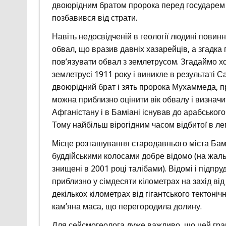
двоюрідним братом пророка перед государем і
позбавився від страти.
Навіть недосвідченій в геології людині повин
обвал, що вразив давніх хазарейців, а згадка
пов’язувати обвал з землетрусом. Згадаймо х
землетрусі 1911 року і виникле в результаті С
двоюрідний брат і зять пророка Мухаммеда, пр
можна приблизно оцінити вік обвалу і визначи
Афганістану і в Баміані існував до арабського
Тому найбільш вірогідним часом відбитої в лег
Місце розташування стародавнього міста Бам
буддійськими колосами добре відомо (на жаль 
знищені в 2001 році талібами). Відомі і підпру
приблизно у сімдесяти кілометрах на захід від
декількох кілометрах від гігантського тектонічн
кам’яна маса, що перегородила долину.
Для сейсмогеолога дуже важливо, що цей гран