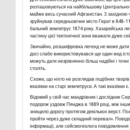
розташовуються на найбільшому Центрально-Гі
майже весь сучасний Афганістан. З західною 
зруйнував середньовічне місто Герат в 848-110
бальний землетрус 1874 року. Хазарейська лег
частину цієї тектонічної зони вважати дуже с
Звичайно, розшифровка легенд не може дати ц
досі слабо використовувався ще один вид істо
можуть дати незрівнянно більш надійні і точн
століть.
Схоже, що ніхто не розглядав подібних творів
вказівки на старі землетруси. А такі вказівки є.
Відомий у свій час мандрівник і дослідник Сере
подорож уздовж Пянджа в 1889 році, між інш
знищило дорогу протягом декількох верст. П
пройти через дуже складний перевал». Повідом
інформації, але сейсмогеолога повідомлення 