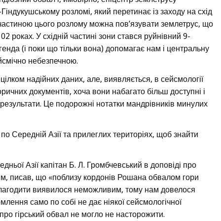
ндукушському розломі, який перетинає із заходу на схід
частиною цього розлому можна пов’язувати землетрус, що
2 роках. У східній частині зони стався руйнівний 9-
енда (і поки що тільки вона) допомагає нам і центральну
ейсмічно небезпечною.
ілком надійних даних, але, виявляється, в сейсмології
ричних документів, хоча вони набагато більш доступні і
і результати. Це подорожні нотатки мандрівників минулих
 по Середній Азії та прилеглих територіях, щоб знайти
дньої Азії капітан Б. Л. Громбчевський в доповіді про
им, писав, що «поблизу кордонів Рошана обвалом гори
олагодити виявилося неможливим, тому нам довелося
лення само по собі не дає ніякої сейсмологічної
про гірський обвал не могло не насторожити.