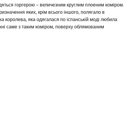
одяться горгерою – величезним круглим плоеним коміром.
призначення яких, крім всього іншого, полягало в
ька королева, яка одягалася по іспанській моді любила
кні саме з таким коміром, поверху облямованим