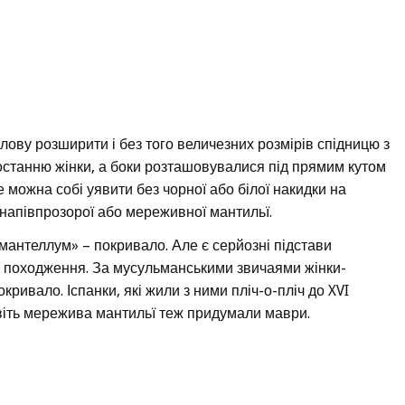
голову розширити і без того величезних розмірів спідницю з
останню жінки, а боки розташовувалися під прямим кутом
не можна собі уявити без чорної або білої накидки на
, напівпрозорої або мереживної мантильї.
мантеллум» – покривало. Але є серйозні підстави
 походження. За мусульманськими звичаями жінки-
кривало. Іспанки, які жили з ними пліч-о-пліч до XVI
навіть мережива мантильї теж придумали маври.