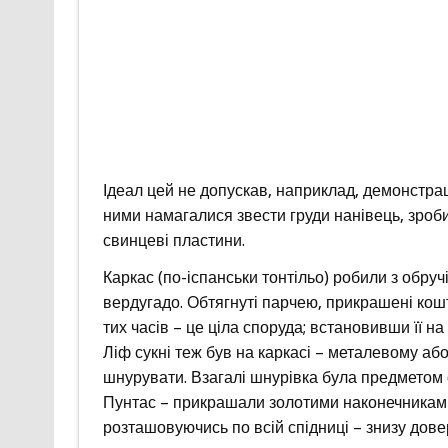
Ідеал цей не допускав, наприклад, демонстраці
ними намагалися звести груди нанівець, зроби
свинцеві пластини.
Каркас (по-іспанськи тонтільо) робили з обручі
вердугадо. Обтягнуті парчею, прикрашені кошт
тих часів – це ціла споруда; встановивши її на
Ліф сукні теж був на каркасі – металевому або
шнурувати. Взагалі шнурівка була предметом о
Пунтас – прикрашали золотими наконечниками
розташовуючись по всій спідниці – знизу дове