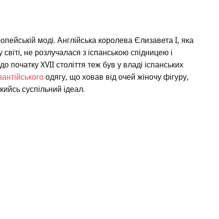
опейській моді. Англійська королева Єлизавета I, яка
у світі, не розлучалася з іспанською спідницею і
 початку XVII століття теж був у владі іспанських
зантійського
одягу, що ховав від очей жіночу фігуру,
якийсь суспільний ідеал.