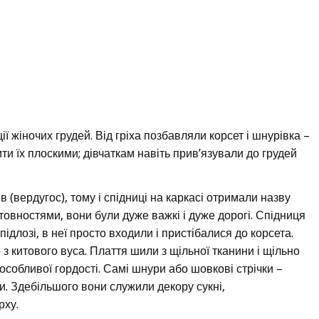
ї жіночих грудей. Від гріха позбавляли корсет і шнурівка –
ти їх плоскими; дівчаткам навіть прив’язували до грудей
в (вердугос), тому і спідниці на каркасі отримали назву
овностями, вони були дуже важкі і дуже дорогі. Спідниця
 підлозі, в неї просто входили і пристібалися до корсета.
 з китового вуса. Плаття шили з щільної тканини і щільно
собливої гордості. Самі шнури або шовкові стрічки –
. Здебільшого вони служили декору сукні,
рху.