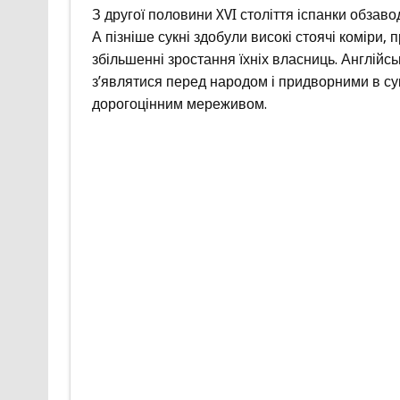
З другої половини XVI століття іспанки обзав
А пізніше сукні здобули високі стоячі коміри, 
збільшенні зростання їхніх власниць. Англійс
з’являтися перед народом і придворними в су
дорогоцінним мереживом.