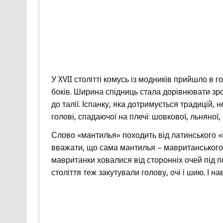
У XVII столітті комусь із модників прийшло в 
боків. Ширина спідниць стала дорівнювати зр
до талії. Іспанку, яка дотримується традицій, 
голові, спадаючої на плечі: шовкової, льняної
Слово «мантилья» походить від латинського «
вважати, що сама мантилья – мавританського
мавританки ховалися від сторонніх очей під по
століття теж закутували голову, очі і шию. І 