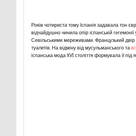
Років чотириста тому Іспанія задавала тон євр
відчайдушно чинила опір іспанській гегемонії 
Севільськими мереживами. Французький двір до
туалетів. На відміну від мусульманського та
ві
іспанська мода XVI століття формувала її під 