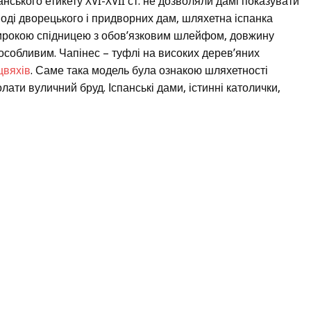
нського етикету XVI-XVII ст. не дозволяли дамі показувати
оводі дворецького і придворних дам, шляхетна іспанка
 широкою спідницею з обов’язковим шлейфом, довжину
особливим. Чапінес – туфлі на високих дерев’яних
цвяхів
. Саме така модель була ознакою шляхетності
лати вуличний бруд. Іспанські дами, істинні католички,