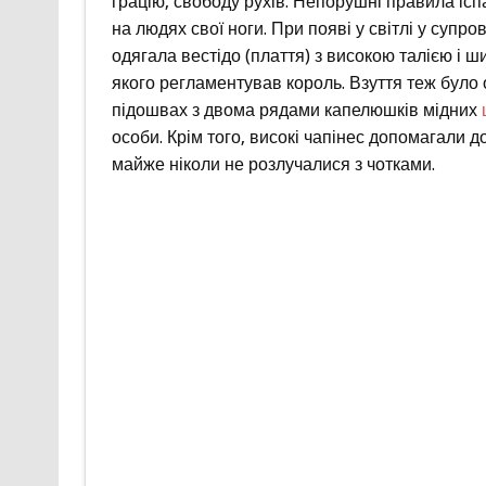
грацію, свободу рухів. Непорушні правила іспа
на людях свої ноги. При появі у світлі у супр
одягала вестідо (плаття) з високою талією і
якого регламентував король. Взуття теж було 
підошвах з двома рядами капелюшків мідних
особи. Крім того, високі чапінес допомагали до
майже ніколи не розлучалися з чотками.