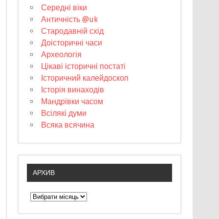
Середні віки
Античність @uk
Стародавній схід
Доісторичні часи
Археологія
Цікаві історичні постаті
Історичний калейдоскоп
Історія винаходів
Мандрівки часом
Всілякі думи
Всяка всячина
АРХИВ
А
р
х