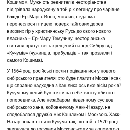
Кошимом. Мужність ревнителів несторіанства
підігрівала народжену в той рік легенду про чарівне
блюдо Ер-Марів. Воно, мовляв, недарма
перенеслося птицею поверх тайгових дерев і
високих гір у християнську Русь до свого нового
власника – Ер-Мару Темучину: несторіанська
святиня врятує весь хрещений народ Сибіру від
«Кучумів» (чужинців, прибульців – так прозвали і
самого Кошима).
У 1564 році російські посли поцікавилися у нового
сибірського правителя: хто буде платити Москві ясак,
що справно надходив з Кашлика ось вже вісім років?
Кучум змушений був взяти на себе тяготу вбитого
попередника. Але незабаром південному сусідові
сибірського хана, войовничому Хакк-Назару, не
сподобалася дружба між Кашликом і Москвою. Хакк-
Назар почав тіснити Кучума так, що той в 1570 році
звернувся до государя Московському за допомогою.