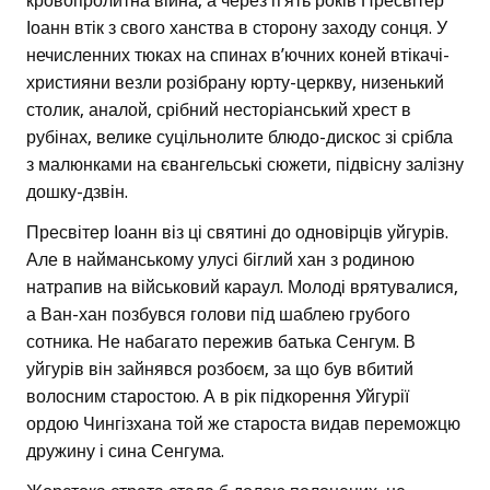
кровопролитна війна, а через п’ять років Пресвітер
Іоанн втік з свого ханства в сторону заходу сонця. У
нечисленних тюках на спинах в’ючних коней втікачі-
християни везли розібрану юрту-церкву, низенький
столик, аналой, срібний несторіанський хрест в
рубінах, велике суцільнолите блюдо-дискос зі срібла
з малюнками на євангельські сюжети, підвісну залізну
дошку-дзвін.
Пресвітер Іоанн віз ці святині до одновірців уйгурів.
Але в найманському улусі біглий хан з родиною
натрапив на військовий караул. Молоді врятувалися,
а Ван-хан позбувся голови під шаблею грубого
сотника. Не набагато пережив батька Сенгум. В
уйгурів він зайнявся розбоєм, за що був вбитий
волосним старостою. А в рік підкорення Уйгурії
ордою Чингізхана той же староста видав переможцю
дружину і сина Сенгума.