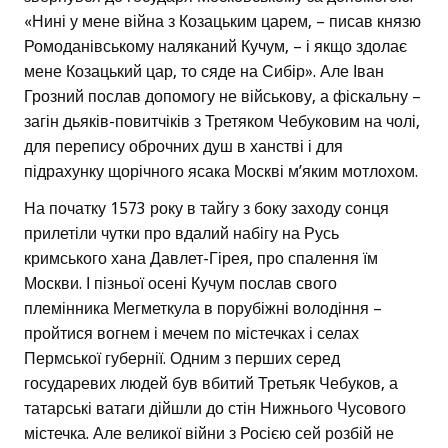
«Нині у мене війна з Козацьким царем, – писав князю
Ромоданівському наляканий Кучум, – і якщо здолає
мене Козацький цар, то сяде на Сибір». Але Іван
Грозний послав допомогу не військову, а фіскальну –
загін дьяків-повитчіків з Третяком Чебуковим на чолі,
для перепису оброчних душ в ханстві і для
підрахунку щорічного ясака Москві м’яким мотлохом.
На початку 1573 року в тайгу з боку заходу сонця
прилетіли чутки про вдалий набігу на Русь
кримського хана Давлет-Гірея, про спалення їм
Москви. І пізньої осені Кучум послав свого
племінника Мегметкула в порубіжні володіння –
пройтися вогнем і мечем по містечках і селах
Пермської губернії. Одним з перших серед
государевих людей був вбитий Третьяк Чебуков, а
татарські ватаги дійшли до стін Нижнього Чусового
містечка. Але великої війни з Росією сей розбій не