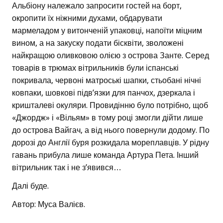
Альбіону належало запросити гостей на борт,
окропити їх ніжними духами, обдарувати
мармеладом у витонченій упаковці, напоїти міцним
вином, а на закуску подати бісквіти, зволожені
найкращою оливковою олією з острова Занте. Серед
товарів в трюмах вітрильників були іспанські
покривала, червоні матроські шапки, стьобані нічні
ковпаки, шовкові підв’язки для панчох, дзеркала і
кришталеві окуляри. Провидінню було потрібно, щоб
«Джордж» і «Вільям» в тому році змогли дійти лише
до острова Вайгач, а від нього повернули додому. По
дорозі до Англії буря розкидала мореплавців. У рідну
гавань прибула лише команда Артура Пета. Інший
вітрильник так і не з’явився…
Далі буде.
Автор: Муса Валієв.