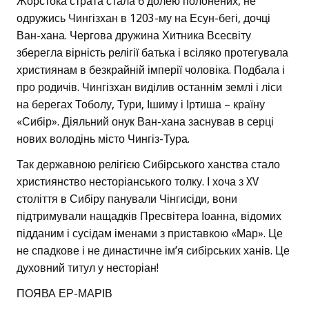
Жорстока страта стала б долею полонених, не
одружись Чингізхан в 1203-му на Есун-бегі, дочці
Ван-хана. Чергова дружина Хитника Всесвіту
зберегла вірність релігії батька і всіляко протегувала
християнам в безкрайній імперії чоловіка. Подбала і
про родичів. Чингізхан виділив останнім землі і ліси
на берегах Тоболу, Тури, Ішиму і Іртиша – країну
«Сибір». Діяльний онук Ван-хана заснував в серці
нових володінь місто Чингіз-Тура.
Так державною релігією Сибірського ханства стало
християнство несторіанського толку. І хоча з XV
століття в Сибіру панували Чінгисіди, вони
підтримували нащадків Пресвітера Іоанна, відомих
підданим і сусідам іменами з приставкою «Мар». Це
не спадкове і не династичне ім’я сибірських ханів. Це
духовний титул у несторіан!
ПОЯВА ЕР-МАРІВ