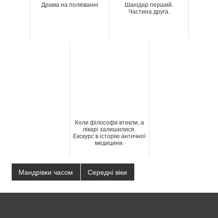
Драма на полюванні
Шанідар перший.
Частина друга.
Коли філософи втекли, а
лікарі залишилися.
Екскурс в історію античної
медицини.
Мандрівки часом
Середні віки