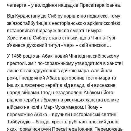
четверта – у володіння нащадків Пресвітера Іоанна.
Від Курдистану до Сибіру порівняно недалеко, тому
зв’язок тайбугінців з несторіанською архієпископією
встановився відразу ж після смерті Тимура.
Християн в Сибіру стало стільки, що в Чингіз-Турі
з’явився духовний титул «мар» – свій єпископ…
У 1468 році хан Абак, новий Чінгісід на сибірському
престолі, зміг по-справжньому утвердитися в ханстві
лише після одруження з дочкою мара. Але йшли
роки, і невдячний Абак відсторонив тестя-мара та
інших шляхетних кераїтів від влади, він виснажив
народ війнами. І тоді незадоволені Абаком і його
ріднею кераїти зібрали на околицях ханства велике
військо на чолі з Мар-Мухаммедом. І йому –
переможцю Абака – вручили несторіанські святині
Тайбугидів – блюдо, хрест в рубінах і плоский дзвін,
яких торкалися руки Пресвітера Іоанна. Переможець