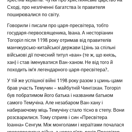
Сході, про незліченні багатства їх правителя
поширювалися по світу.
Говорили і писали про царя-пресвітера, тобто
государя-первосвященика, Івана. А несторіанин
Тогоріл після 1198 року отримав від правителів
манчжурсько-китайської держави Цзінь за спільні
військові дії почесний титул «ван» (те ж, що князь,
хан) і став іменуватися Ван-ханом. Не від того й
походить ім’я легендарного царя-пресвітера?..
У тій же успішної війні 1198 року разом з цзинь-цами
брав участь Темучин – майбутній Чингізхан. Тогоріл
був побратимом його батька і названим батьком
самого Темучіна. Але незабаром Ван-хану і
набираючому міць Темучіну стало тісно в степу. Вони
розсварилися. Тому сприяв і син «Пресвітера
Іоанна» Сенгум. Між монголами і кераїтами почалася