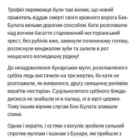
Трофеї переможця були такі великі, що новий
правитель віддав смерті свого кровного ворога Бек-
Булата вельми дорогим способом. Кати розплавили
над вогнем багаття старовинний несторіанський
хрест, без рубінів вже, закинули полоненому голову,
розтиснули кинджалом зуби та залили в рот
нещасного вогнедишну рідину!
До незадоволення бухарських мулл, розплавленого
срібла ледь вистачило на три жертви, бо кати не
розплавили, як виявилося, другу священну реліквію
кераїтів-несторіан. Суцільнолитого срібного блюда-
дискоса не знайшли ні в палаці, ні в юрті-церкви.
Тому іншим вірним слугам Бек-Булата зламали
спини.
Однак і кераїти, і остяки з вогулів зробили сильний
спротив муллам і ішанам з Бухари, які прийшли з