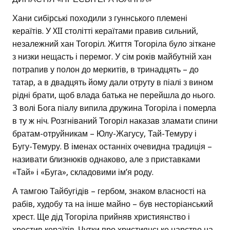
Хани сибірські походили з гуннського племені
кераїтів. У XII столітті кераїтами правив сильний,
незалежний хан Тогоріл. Життя Тогоріла було зіткане
з низки нещасть і перемог. У сім років майбутній хан
потрапив у полон до меркитів, в тринадцять – до
татар, а в двадцять йому дали отруту в піалі з вином
рідні брати, щоб влада батька не перейшла до нього.
З волі Бога піалу випила дружина Тогоріла і померла
в ту ж ніч. Розгніваний Тогоріл наказав зламати спини
братам-отруйникам – Юлу-Жагусу, Тай-Темуру і
Бугу-Темуру. В іменах останніх очевидна традиція –
називати близнюків однаково, але з приставками
«Тай» і «Буга», складовими ім’я роду.
А тамгою Тайбугідів – гербом, знаком власності на
рабів, худобу та на інше майно – був несторіанський
хрест. Ще дід Тогоріла прийняв християнство і
хрестив кераїтів. Чутки про християнське царство на