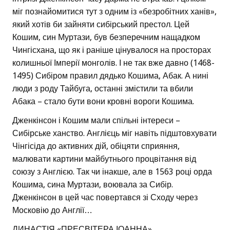
міг познайомитися тут з одним із «безробітних ханів»,
який хотів би зайняти сибірський престол. Цей
Кошим, син Муртази, був безперечним нащадком
Чингісхана, що як і раніше цінувалося на просторах
колишньої Імперії монголів. І не так вже давно (1468-
1495) Сибіром правил дядько Кошима, Абак. А нині
люди з роду Тайбуга, останні змістили та вбили
Абака – стало бути вони кровні вороги Кошима.
Дженкінсон і Кошим мали спільні інтереси –
Сибірське ханство. Англієць міг навіть підштовхувати
Чінгісіда до активних дій, обіцяти сприяння,
малювати картини майбутнього процвітання від
союзу з Англією. Так чи інакше, але в 1563 році орда
Кошима, сина Муртази, воювала за Сибір.
Дженкінсон в цей час повертався зі Сходу через
Московію до Англії…
ДИНАСТІЯ «ПРЕСВІТЕРА ІОАННА»