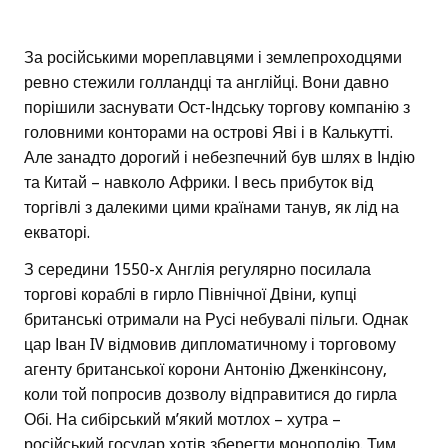
За російськими мореплавцями і землепроходцями
ревно стежили голландці та англійці. Вони давно
порішили заснувати Ост-Індську торгову компанію з
головними конторами на острові Яві і в Калькутті.
Але занадто дорогий і небезпечний був шлях в Індію
та Китай – навколо Африки. І весь прибуток від
торгівлі з далекими цими країнами танув, як лід на
екваторі.
З середини 1550-х Англія регулярно посилала
торгові кораблі в гирло Північної Двіни, купці
британські отримали на Русі небувалі пільги. Однак
цар Іван IV відмовив дипломатичному і торговому
агенту британської корони Антонію Дженкінсону,
коли той попросив дозволу відправитися до гирла
Обі. На сибірський м’який мотлох – хутра –
російський государ хотів зберегти монополію. Тим