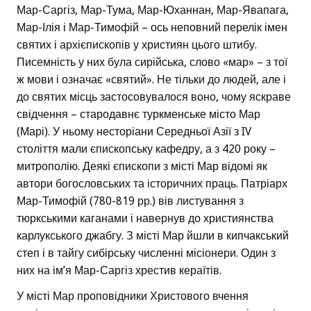
Мар-Саргіз, Мар-Тума, Мар-Юханнан, Мар-Явапага,
Мар-Ілія і Мар-Тимофій – ось неповний перелік імен
святих і архієпископів у християн цього штибу.
Писемність у них була сирійська, слово «мар» – з тої
ж мови і означає «святий». Не тільки до людей, але і
до святих місць застосовувалося воно, чому яскраве
свідчення – стародавнє туркменське місто Мар
(Марі). У ньому несторіани Середньої Азії з IV
століття мали єпископську кафедру, а з 420 року –
митрополію. Деякі єпископи з місті Мар відомі як
автори богословських та історичних праць. Патріарх
Мар-Тимофій (780-819 рр.) вів листування з
тюркськими каганами і навернув до християнства
карлукського джабгу. З місті Мар йшли в кипчакський
степ і в тайгу сибірську численні місіонери. Один з
них на ім’я Мар-Саргіз хрестив кераїтів.
У місті Мар проповідники Христового вчення