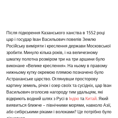
Після підкорення Казанського ханства в 1552 році
цар і государ Іван Васильович повелів Землю
Російську виміряти і креслення держави Московської
зробити. Минуло кілька років, і на величезному
шматку полотна розміром три на три аршини було
виконане «Велике креслення». На ньому в правому
нижньому кутку окремою плямою позначено було
Астраханське царство. Оглянувши просторову
картину земель, річок і озер своїх та сусідніх, цар Іван
Васильович оголосив нагороду тим удальцям, які
відкриють водний шлях з Русі в
Індію
та
Китай
. Який
виявиться ближче – північними морями, навколо Азії,
або сибірськими ріками і волоками? Це потрібно було