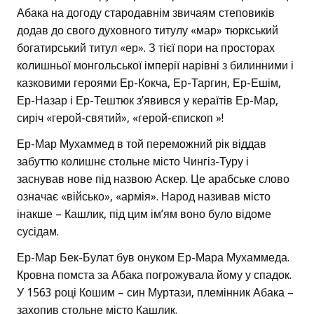
Абака на догоду стародавнім звичаям степовиків
додав до свого духовного титулу «мар» тюркський
богатирський титул «ер». З тієї пори на просторах
колишньої монгольської імперії нарівні з билинними і
казковими героями Ер-Кокча, Ер-Таргин, Ер-Ешім,
Ер-Назар і Ер-Тештюк з’явився у кераїтів Ер-Мар,
сиріч «герой-святий», «герой-єпископ »!
Ер-Мар Мухаммед в той переможний рік віддав
забуттю колишнє стольне місто Чингіз-Туру і
заснував нове під назвою Аскер. Це арабське слово
означає «військо», «армія». Народ називав місто
інакше – Кашлик, під цим ім’ям воно було відоме
сусідам.
Ер-Мар Бек-Булат був онуком Ер-Мара Мухаммеда.
Кровна помста за Абака погрожувала йому у спадок.
У 1563 році Кошим – син Муртази, племінник Абака –
захопив стольне місто Кашлик.