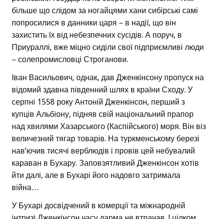
більше що слідом за ногайцями хани сибірські самі
попросилися в данники царя – в надії, що він
захистить їх від небезпечних сусідів. А поруч, в
Приураллі, вже міцно сиділи свої підприємливі люди
– солепромисловці Строганови.
Іван Васильович, однак, дав Дженкінсону пропуск на
відомий здавна південний шлях в країни Сходу. У
серпні 1558 року Антоній Дженкінсон, перший з
купців Альбіону, підняв свій національний прапор
над хвилями Хазарського (Каспійського) моря. Він віз
величезний тягар товарів. На туркменському березі
нав’ючив тисячі верблюдів і провів цей небувалий
караван в Бухару. Заповзятливий Дженкінсон хотів
йти далі, але в Бухарі його надовго затримала
війна…
У Бухарі досвідчений в комерції та міжнародній
інтризі Дженкінсон часу дарма не втрачав. І цілком