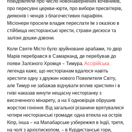
повідомляли про число новонавернених кочівників,
про пересувні церкви-юрти, про вибори пресвітерів,
дияконів і ченців з благочестивих парафіян.
Місіонери просили владик переслати їм з оказією в
стійбища несторіанські хрести, страви-дискоси та
залізні дошки-дзвони.
Коли Святе Місто було зруйноване арабами, то двір
Марів перебрався в Самарканд, де перебував до
появи Залізного Хромця – Тимура.
Ассірійська
легенда каже, що несторіанам вдалося навіть
хрестити одну з дружин нового Повелителя Світу,
але Тимур не забажав відчувати вплив християн і в
гніві наказав кинути нещасну несторіанку з
височенного мінарету, а на її одновірців обрушив
жорстокі гоніння. Від загальної різанини врятувалися
чотири несторіанські громади: одна втекла на острів
Кіпр, інша – на Мапабарське узбережжя в Індії, третя,
на чолі з архієпископом, – в Курдистанські гори,