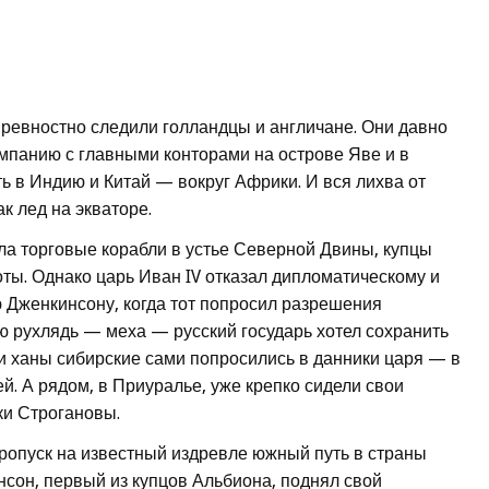
ревностно следили голландцы и англичане. Они давно
мпанию с главными конторами на острове Яве и в
ть в Индию и Китай — вокруг Африки. И вся лихва от
к лед на экваторе.
ла торговые корабли в устье Северной Двины, купцы
ты. Однако царь Иван IV отказал дипломатическому и
 Дженкинсону, когда тот попросил разрешения
ую рухлядь — меха — русский государь хотел сохранить
и ханы сибирские сами попросились в данники царя — в
ей. А рядом, в Приуралье, уже крепко сидели свои
и Строгановы.
ропуск на известный издревле южный путь в страны
нсон, первый из купцов Альбиона, поднял свой