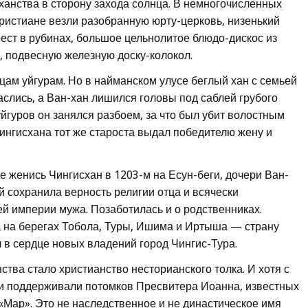
 ханства в сторону захода солнца. В немногочисленных
ристиане везли разобранную юрту-церковь, низенький
рест в рубинах, большое цельнолитое блюдо-дискос из
, подвесную железную доску-колокол.
цам уйгурам. Но в найманском улусе беглый хан с семьей
аслись, а Ван-хан лишился головы под саблей грубого
уйгуров он занялся разбоем, за что был убит волостным
Чингисхана тот же староста выдал победителю жену и
е женись Чингисхан в 1203-м на Есун-беги, дочери Ван-
 сохранила верность религии отца и всячески
й империи мужа. Позаботилась и о родственниках.
а на берегах Тобола, Туры, Ишима и Иртыша — страну
 в сердце новых владений город Чингис-Тура.
ства стало христианство несторианского толка. И хотя с
ни поддерживали потомков Пресвитера Иоанна, известных
Мар». Это не наследственное и не династическое имя