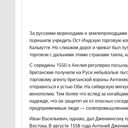
За русскими мореходами и землепроходцами 
порешили учредить Ост-Индскую торговую ко
Калькутте. Но слишком дорог и чреват был пу
торговли с дальними этими странами таяла, ка
С середины 1550-х Англия регулярно посыла
британские получили на Руси небывалые льго
торговому агенту британской короны Антонию
отправиться к устью Оби. На сибирскую мягк
монополию. Тем более что вслед за ногайцам
надежде, что он защитит их от опасных сосед
предприимчивые люди — солепромышленник
Иван Васильевич, однако, дал Дженкинсону п
Востока. В августе 1558 года Антоний Дженки