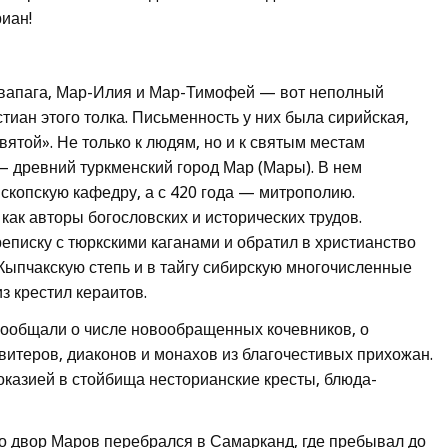
риан!
вапага, Мар-Илия и Мар-Тимофей — вот неполный
тиан этого толка. Письменность у них была сирийская,
вятой». Не только к людям, но и к святым местам
— древний туркменский город Мар (Мары). В нем
ископскую кафедру, а с 420 года — митрополию.
как авторы богословских и исторических трудов.
еписку с тюркскими каганами и обратил в христианство
 Кыпчакскую степь и в тайгу сибирскую многочисленные
з крестил кераитов.
сообщали о числе новообращенных кочевников, о
итеров, диаконов и монахов из благочестивых прихожан.
казией в стойбища несторианские кресты, блюда-
о двор Маров перебрался в Самарканд, где пребывал до