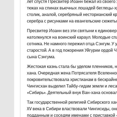
лет спустя Пресвитер Иоанн бежал из своего
тюках на спинах вьючных лошадей беглецы-х
столик, аналой, серебряный несторианский к
серебра с рисунками на евангельские сюжеты
Пресвитер Иоанн вез эти святыни к единовер
натолкнулся на воинский караул. Молодые сп
сотника. Не намного пережил отца Сэнгум. У 
старостой. А в год покорения Уйгурии ордой 
сына Сэнгума.
Жестокая казнь стала бы уделом пленников, н
хана. Очередная жена Потрясателя Вселенной
покровительствовала христианам в бескрайне
Чингисхан выделил Тайбу-гидам земли и лес
«Сибирь». Деятельный внук Ван-хана основал
Так государственной религией Сибирского хан
XV века в Сибири властвовали Чингисиды, о
подданным и соседям именами с приставкой «