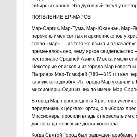
сибирских ханов. Это духовный титул у несто
ПОЯВЛЕНИЕ ЕР-МАРОВ
Мар-Саргиз, Мар-Тума, Мар-Юханнан, Мар-Я
перечень имен святых и архиепископов у хрис
слово «мар» — из того же языка и означает «с
применялось оно, чему яркое свидетельство 
несториане Средней Азии с IV века имели еп
Некоторые епископы из города Мар известны 
Патриарх Мар-Тимофей (780—819 гг.) вел пер
карлукского джабгу. Из города Мар уходили в
миссионеры. Один из них по имени Мар-Сарги
В город Мар проповедники Христова учения 
передвижных церквах-юртах, о выборах пресв
Миссионеры просили владык переслать им с о
дискосы да железные доски-колокола.
Когда Святой Город был разрушен арабами, т