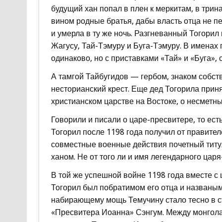
будущий хан попал в плен к меркитам, в трина
вином родные братья, дабы власть отца не п
и умерла в ту же ночь. Разгневанный Тогори
Жагусу, Тай-Тэмуру и Буга-Тэмуру. В именах
одинаково, но с приставками «Тай» и «Буга»,
А тамгой Тайбугидов — гербом, знаком собст
несторианский крест. Еще дед Тогорила приня
христианском царстве на Востоке, о несметны
Говорили и писали о царе-пресвитере, то ес
Тогорил после 1198 года получил от правител
совместные военные действия почетный титул 
ханом. Не от того ли и имя легендарного царя
В той же успешной войне 1198 года вместе с
Тогорил был побратимом его отца и названым
набирающему мощь Темучину стало тесно в ст
«Пресвитера Иоанна» Сэнгум. Между монгола