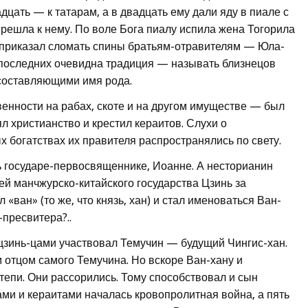
дцать — к татарам, а в двадцать ему дали яду в пиале с
ерешла к нему. По воле Бога пиалу испила жена Тогорила
л приказал сломать спины братьям-отравителям — Юла-
 последних очевидна традиция — называть близнецов
 составляющими имя рода.
венности на рабах, скоте и на другом имуществе — был
л христианство и крестил кераитов. Слухи о
х богатствах их правителя распространялись по свету.
ть государе-первосвященнике, Иоанне. А несторианин
ей манчжурско-китайского государства Цзинь за
«ван» (то же, что князь, хан) и стал именоваться Ван-
-пресвитера?..
 цзинь-цами участвовал Темучин — будущий Чингис-хан.
 отцом самого Темучина. Но вскоре Ван-хану и
епи. Они рассорились. Тому способствовал и сын
ми и кераитами началась кровопролитная война, а пять