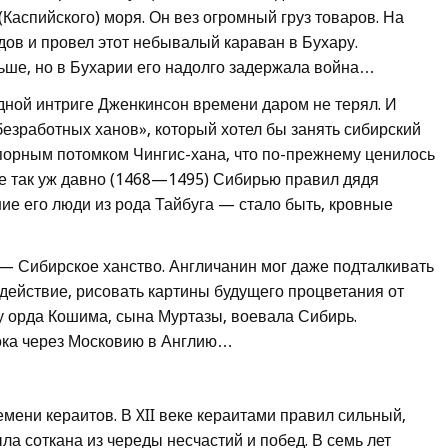
Каспийского) моря. Он вез огромный груз товаров. На
ов и провел этот небывалый караван в Бухару.
ше, но в Бухарии его надолго задержала война…
ной интриге Дженкинсон времени даром не терял. И
безработных ханов», который хотел бы занять сибирский
порным потомком Чингис-хана, что по-прежнему ценилось
е так уж давно (1468—1495) Сибирью правил дядя
е его люди из рода Тайбуга — стало быть, кровные
 Сибирское ханство. Англичанин мог даже подталкивать
действие, рисовать картины будущего процветания от
оду орда Кошима, сына Муртазы, воевала Сибирь.
ока через Московию в Англию…
мени кераитов. В XII веке кераитами правил сильный,
а соткана из череды несчастий и побед. В семь лет