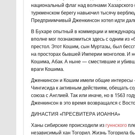
национальный флаг над волнами Хазарского (
туркменском берегу навьючил тысячу верблюд
Предприимчивый Дженкинсон хотел идти даль
В Бухаре опытный в коммерции и международ
вполне мог познакомиться здесь с одним из «
престол. Этот Кошим, сын Муртазы, был бесс
на просторах бывшей Империи монголов. И н
Кошима, Абак. А ныне — сместившие и убивши
враги Кошима.
Дженкинсон и Кошим имели общие интересы —
Чингисида к активным действиям, обещать со
союза с Англией. Так или иначе, но в 1563 г
Дженкинсон в это время возвращался с Вост
ДИНАСТИЯ «ПРЕСВИТЕРА ИОАННА»
Ханы сибирские происходили из
гуннского
пле
независимый хан Тогорил. Жизнь Тогорила был