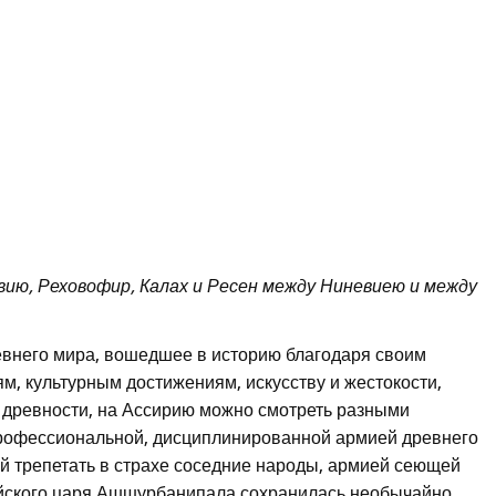
вию, Реховофир, Калах и Ресен между Ниневиею и между
евнего мира, вошедшее в историю благодаря своим
, культурным достижениям, искусству и жестокости,
ы древности, на Ассирию можно смотреть разными
профессиональной, дисциплинированной армией древнего
й трепетать в страхе соседние народы, армией сеющей
рийского царя Ашшурбанипала сохранилась необычайно