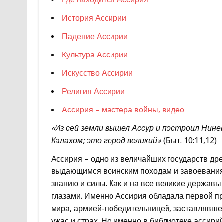
История Ассирии
Падение Ассирии
Культура Ассирии
Искусство Ассирии
Религия Ассирии
Ассирия – мастера войны, видео
«Из сей земли вышел Ассур и построил Нине
Калахом; это город великий»
(Быт. 10:11,12)
Ассирия – одно из величайших государств др
выдающимся воинским походам и завоеваниям
знанию и силы. Как и на все великие держав
глазами. Именно Ассирия обладала первой 
мира, армией-победительницей, заставлявше
ужас и страх. Но именно в библиотеке асси