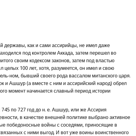
й державы, как и сами ассирийцы, не имел даже
находился под контролем Аккада, затем перешел во
нитого своим кодексом законов, затем под властью
целых 100 лет, хотя, разумеется, он имел и свою
ель-ном, бывший своего рода вассалом митанского царя.
адок и Ашшур (а вместе с ним и ассирийский народ) обрел
того момент начинается славный период истории
 745 по 727 год до н. е. Ашшур, или же Ассирия
вности, в качестве внешней политике выбрано активное
ые победоносные войны с соседями, приносящие в
 связанных с ними выгод. И вот уже воины воинственного