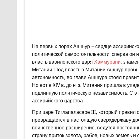
На первых порах Ашшур – сердце ассирийско
политической самостоятельности: сперва он 
власть вавилонского царя
Хаммурапи
, знаме
Митании. Под властью Митании Ашшур пробыл 
автономность, во главе Ашшура стоял правит
Но вот в XIV в. до н. э. Митания пришла в уп
подлинную политическую независимость. С э
ассирийского царства.
При царе Тиглапаласаре III, который правил с
превращается в настоящую сверхдержаву дре
воинственное расширение, ведутся постоянн
страну приток золота, рабов, новых земель и