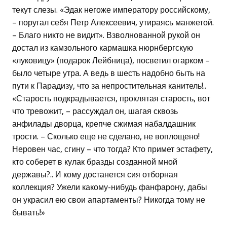
текут слезы. «Эдак негоже императору российскому,
– поругал себя Петр Алексеевич, утираясь манжетой.
– Благо никто не видит». Взволнованной рукой он
достал из камзольного кармашка нюрнбергскую
«луковицу» (подарок Лейбница), посветил огарком –
было четыре утра. А ведь в шесть надобно быть на
пути к Парадизу, что за непростительная канитель!..
«Старость подкрадывается, проклятая старость, вот
что тревожит, – рассуждал он, шагая сквозь
анфилады дворца, крепче сжимая набалдашник
трости. – Сколько еще не сделано, не воплощено!
Неровен час, сгину – что тогда? Кто примет эстафету,
кто соберет в кулак бразды созданной мной
державы?.. И кому достанется сия отборная
коллекция? Ужели какому-нибудь фанфарону, дабы
он украсил ею свои апартаменты? Никогда тому не
бывать!»