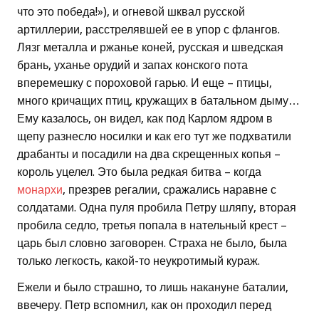
что это победа!»), и огневой шквал русской
артиллерии, расстрелявшей ее в упор с флангов.
Лязг металла и ржанье коней, русская и шведская
брань, уханье орудий и запах конского пота
вперемешку с пороховой гарью. И еще – птицы,
много кричащих птиц, кружащих в батальном дыму…
Ему казалось, он видел, как под Карлом ядром в
щепу разнесло носилки и как его тут же подхватили
драбанты и посадили на два скрещенных копья –
король уцелел. Это была редкая битва – когда
монархи
, презрев регалии, сражались наравне с
солдатами. Одна пуля пробила Петру шляпу, вторая
пробила седло, третья попала в нательный крест –
царь был словно заговорен. Страха не было, была
только легкость, какой-то неукротимый кураж.
Ежели и было страшно, то лишь накануне баталии,
ввечеру. Петр вспомнил, как он проходил перед