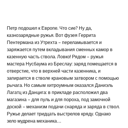
Петр подошел к Европе. Что сие? Ну да,
казнозарядные ружья. Вот фузея Геррита
Пентермана из Утрехта – переламывается и
заряжается путем вкладывания сменных камор в
казенную часть ствола. Ловко! Рядом – ружья
мастера Нусбаума из Бреслау: заряд помещается в
отверстие, что в верхней части казенника, и
запирается в стволе крановым затвором с помощью
рычага. Но самым хитроумным оказался Даниэль
Лагатц из Данцига: в прикладе расположил два
магазина – для пуль и для пороха, под замочной
доской – механизм подачи снаряда и заряда в ствол.
Ружье делает тридцать выстрелов кряду. Однако
зело мудрена механика…