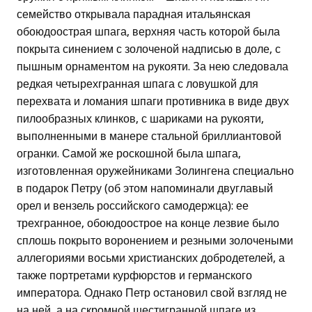
семейство открывала парадная итальянская
обоюдоострая шпага, верхняя часть которой была
покрыта синением с золоченой надписью в доле, с
пышным орнаментом на рукояти. За нею следовала
редкая четырехгранная шпага с ловушкой для
перехвата и ломания шпаги противника в виде двух
пилообразных клинков, с шариками на рукояти,
выполненными в манере стальной бриллиантовой
огранки. Самой же роскошной была шпага,
изготовленная оружейниками Золингена специально
в подарок Петру (об этом напоминали двуглавый
орел и вензель российского самодержца): ее
трехгранное, обоюдоострое на конце лезвие было
сплошь покрыто воронением и резными золочеными
аллегориями восьми христианских добродетелей, а
также портретами курфюрстов и германского
императора. Однако Петр остановил свой взгляд не
на ней, а на скромной шестигранной шпаге из