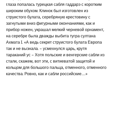
глаза попалась турецкая сабля гаддарэ с коротким
широким обухом. Клинок был изготовлен из
струистого булата, серебряную крестовину с
загнутыми вниз фигурными окончаниями, как и
прибор ножен, украшал мелкий черневой орнамент,
на серебре была дважды выбита тугра султана
Ахмата I. «А ведь секрет струистого булата Европа
так и не вызнала. – усмехнулся царь, крутя
тараканий ус – Хотя польские и венгерские сабли из
стали, скажем, вот эти, с витиеватой защитой и
кольцом для большого пальца, отменного, отменного
качества. Ровно, как и сабли российские…»