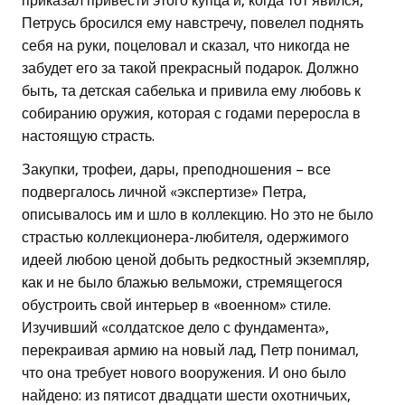
приказал привести этого купца и, когда тот явился,
Петрусь бросился ему навстречу, повелел поднять
себя на руки, поцеловал и сказал, что никогда не
забудет его за такой прекрасный подарок. Должно
быть, та детская сабелька и привила ему любовь к
собиранию оружия, которая с годами переросла в
настоящую страсть.
Закупки, трофеи, дары, преподношения – все
подвергалось личной «экспертизе» Петра,
описывалось им и шло в коллекцию. Но это не было
страстью коллекционера-любителя, одержимого
идеей любою ценой добыть редкостный экземпляр,
как и не было блажью вельможи, стремящегося
обустроить свой интерьер в «военном» стиле.
Изучивший «солдатское дело с фундамента»,
перекраивая армию на новый лад, Петр понимал,
что она требует нового вооружения. И оно было
найдено: из пятисот двадцати шести охотничьих,