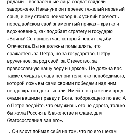
рядами – воспаленные лица солдат глядели
заворожено. Накануне он перенес тяжелый нервный
срыв, и ему стоило неимоверных усилий прочесть
перед войском свой знаменитый приказ – кратко и
вдохновенно, как подобает стратегу и государю:
«Воины! Се пришел час, который решит судьбу
Отечества. Вы не должны помышлять, что
сражаетесь за Петра, но за государство, Петру
врученное, за род свой, за Отечество, за
православную нашу веру и церковь. Не должна вас
также смущать слава неприятеля, яко непобедимого,
которой ложь вы сами своими победами над ним
неоднократно доказывали. Имейте в сражении пред
очами вашими правду и Бога, поборающего по вас. А
о Петре ведайте, что ему жизнь его не дорога, только
бы жила Россия в блаженстве и славе, для
благосостояния вашего».
…Он вдруг поймал себя на том, что по его щекам