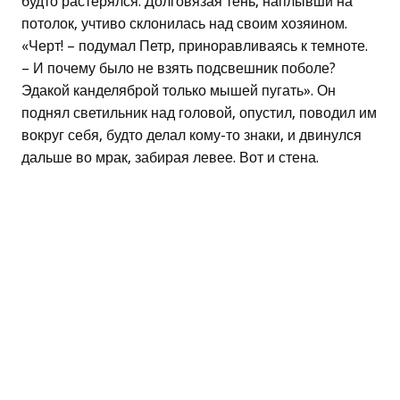
будто растерялся. Долговязая тень, наплывши на
потолок, учтиво склонилась над своим хозяином.
«Черт! – подумал Петр, приноравливаясь к темноте.
– И почему было не взять подсвешник поболе?
Эдакой канделяброй только мышей пугать». Он
поднял светильник над головой, опустил, поводил им
вокруг себя, будто делал кому-то знаки, и двинулся
дальше во мрак, забирая левее. Вот и стена.