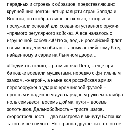
парадных и строевых образцов, представляющих
крупнейшие центры четырнадцати стран Запада и
Востока, он отобрал лишь несколько, которые и
послужили основой для создания уставного оружия
«прямого регулярного войска». А все началось с
игрушечной сабельки! Что ж, ведь и российский флот
своим рождением обязан старому английскому боту,
найденному в сарае на Льняном дворе…
«Подумать только, – размышлял Петр, – еще при
батюшке воевали мушкетами, нередко с фитильным
замком, «жагрой», а ныне вся российская армия
перевооружена ударно-кремниевой фузеей –
простым и надежным дулозарядным ружьем калибра
ноль семьдесят восемь дюйма, пуля – восемь
золотников. Дальнобойность – триста шагов,
скорострельность – два выстрела в минуту! Батюшке
такого и не снилось. Но странно другое: как это он не