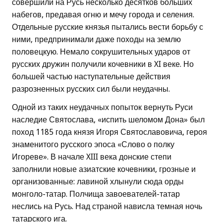
совершили на Русь несколько десятков больших
набегов, предавая огню и мечу города и селения.
Отдельные русские князья пытались вести борьбу с
ними, предпринимали даже походы на землю
половецкую. Немало сокрушительных ударов от
русских дружин получили кочевники в XI веке. Но
большей частью наступательные действия
разрозненных русских сил были неудачны.
Одной из таких неудачных попыток вернуть Руси
наследие Святослава, «испить шеломом Дона» был
поход 1185 года князя Игоря Святославовича, героя
знаменитого русского эпоса «Слово о полку
Игореве». В начале XIII века донские степи
заполнили новые азиатские кочевники, грозные и
организованные: лавиной хлынули сюда орды
монголо-татар. Полчища завоевателей-татар
неслись на Русь. Над страной нависла темная ночь
татарского ига.