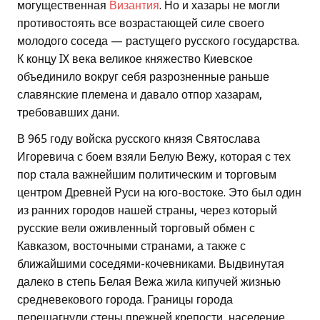
могущественная
Византия
. Но и хазары не могли
противостоять все возрастающей силе своего
молодого соседа — растущего русского государства.
К концу IX века великое княжество Киевское
объединило вокруг себя разрозненные раньше
славянские племена и давало отпор хазарам,
требовавших дани.
В 965 году войска русского князя Святослава
Игоревича с боем взяли Белую Вежу, которая с тех
пор стала важнейшим политическим и торговым
центром Древней Руси на юго-востоке. Это был один
из ранних городов нашей страны, через который
русские вели оживленный торговый обмен с
Кавказом, восточными странами, а также с
ближайшими соседями-кочевниками. Выдвинутая
далеко в степь Белая Вежа жила кипучей жизнью
средневекового города. Границы города
перешагнули стены прежней крепости, население