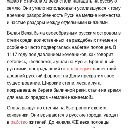
хазар и с начала XI века стали нападать на русскую
землю. Они умело использовали усилившуюся к тому
времени раздробленность Руси на мелкие княжества
и частые раздоры между отдельными князьями.
Белая Вежа была своеобразным русским островом в
степи среди воинственных и враждебных племен и
особенно часто подвергалась набегам половцев. В
1117 году под давлением кочевников, как говорит
летопись, «беловежцы ушли на Русь». Брошенный
русскими, пострадавший от
половецких
нашествий
древний русский форпост на Дону прекратил свое
существование. Широкие степи, леса и луга,
покрывавшие берега былинной реки, стали на время
для наших предков «землей незнаемой».
Снова рыщут по степям на быстроногих конях
кочевники. Они врываются в русские города, уводят
в
рабство
жителей. До начала XIII века половцы