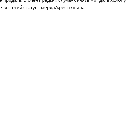
продать. В очень редких случаях князь мог дать холопу
е высокий статус смерда/крестьянина.