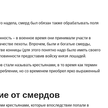
о надела, смерд был обязан также обрабатывать поля
ность – в военное время они принимали участи в
ачестве пехоты. Впрочем, были и богатые смерды,
тве конницы (для этого понятно надо было иметь своего
й повинности предоставив войску князя лошадей.
в стали называть крестьянами, в то время как термин
отреблении, но со временем приобрел ярко выраженный
ие от смердов
ми крестьянами, которые впоследствии попали в