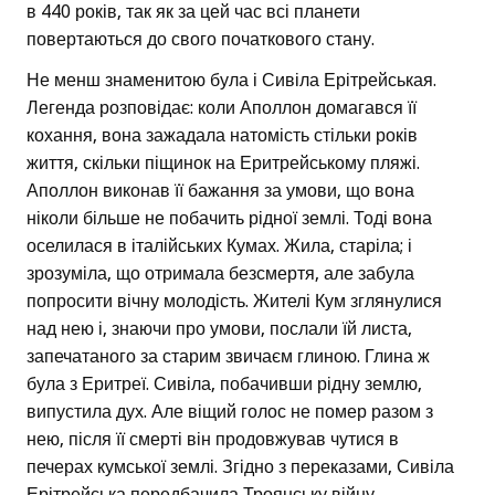
в 440 років, так як за цей час всі планети
повертаються до свого початкового стану.
Не менш знаменитою була і Сивіла Ерітрейськая.
Легенда розповідає: коли Аполлон домагався її
кохання, вона зажадала натомість стільки років
життя, скільки піщинок на Еритрейському пляжі.
Аполлон виконав її бажання за умови, що вона
ніколи більше не побачить рідної землі. Тоді вона
оселилася в італійських Кумах. Жила, старіла; і
зрозуміла, що отримала безсмертя, але забула
попросити вічну молодість. Жителі Кум зглянулися
над нею і, знаючи про умови, послали їй листа,
запечатаного за старим звичаєм глиною. Глина ж
була з Еритреї. Сивіла, побачивши рідну землю,
випустила дух. Але віщий голос не помер разом з
нею, після її смерті він продовжував чутися в
печерах кумської землі. Згідно з переказами, Сивіла
Ерітрейська передбачила Троянську війну.