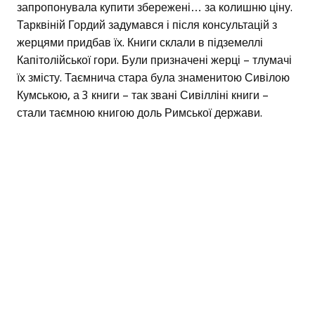
запропонувала купити збережені… за колишню ціну.
Тарквіній Гордий задумався і після консультацій з
жерцями придбав їх. Книги склали в підземеллі
Капітолійської гори. Були призначені жерці – тлумачі
їх змісту. Таємнича стара була знаменитою Сивілою
Кумською, а 3 книги – так звані Сивілліні книги –
стали таємною книгою доль Римської держави.