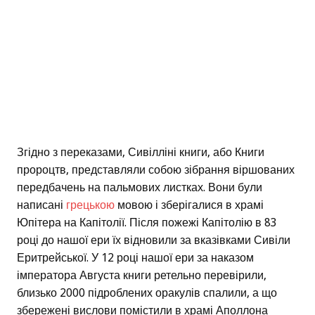
Згідно з переказами, Сивілліні книги, або Книги
пророцтв, представляли собою зібрання віршованих
передбачень на пальмових листках. Вони були
написані
грецькою
мовою і зберігалися в храмі
Юпітера на Капітолії. Після пожежі Капітолію в 83
році до нашої ери їх відновили за вказівками Сивіли
Еритрейської. У 12 році нашої ери за наказом
імператора Августа книги ретельно перевірили,
близько 2000 підроблених оракулів спалили, а що
збережені вислови помістили в храмі Аполлона