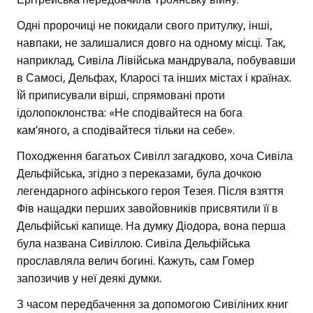
Одні пророчиці не покидали свого притулку, інші,
навпаки, не залишалися довго на одному місці. Так,
наприклад, Сивіла Лівійська мандрувала, побувавши
в Самосі, Дельфах, Кларосі та інших містах і країнах.
Їй приписували вірші, спрямовані проти
ідолопоклонства: «Не сподівайтеся на бога
кам’яного, а сподівайтеся тільки на себе».
Походження багатьох Сивілл загадково, хоча Сивіла
Дельфійська, згідно з переказами, була дочкою
легендарного афінського героя Тезея. Після взяття
Фів нащадки перших завойовників присвятили її в
Дельфійські капище. На думку Діодора, вона перша
була названа Сивіллою. Сивіла Дельфійська
прославляла велич богині. Кажуть, сам Гомер
запозичив у неї деякі думки.
З часом передбачення за допомогою Сивіліних книг