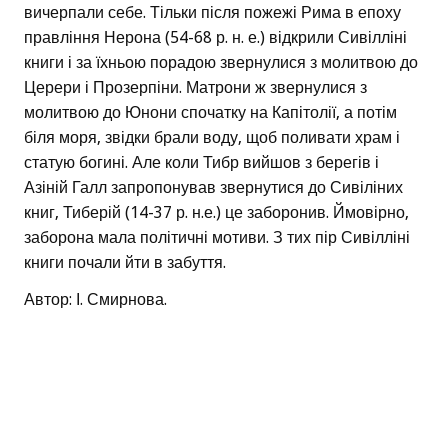
вичерпали себе. Тільки після пожежі Рима в епоху
правління Нерона (54-68 р. н. е.) відкрили Сивілліні
книги і за їхньою порадою звернулися з молитвою до
Церери і Прозерпіни. Матрони ж звернулися з
молитвою до Юнони спочатку на Капітолії, а потім
біля моря, звідки брали воду, щоб поливати храм і
статую богині. Але коли Тибр вийшов з берегів і
Азіній Галл запропонував звернутися до Сивіліних
книг, Тиберій (14-37 р. н.е.) це заборонив. Ймовірно,
заборона мала політичні мотиви. З тих пір Сивілліні
книги почали йти в забуття.
Автор: І. Смирнова.