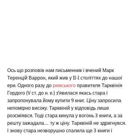
Ось що розповів нам письменник і вчений Марк
Теренцій Варрон, який жив у II-I століттях до нашої
ери. Одного разу до
римського
правителя Тарквінія
Гордого (V ст. до н. е.) з’явилася якась стара і
запропонувала йому купити 9 книг. Ціну запросила
непомірно високу. Тарквіній у відповідь лише
розсміявся. Тоді стара кинула у вогонь 3 книги, а за
решту зажадала… ту ж ціну. Тарквіній не здригнувся.
І знову стара незворушно спалила ще 3 книги і