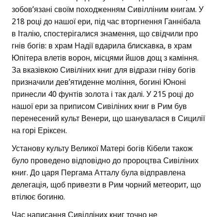
зобов’язані своїм походженням Сивілліним книгам. У
218 році до нашої ери, під час вторгнення Ганнібала
в Італію, спостерігалися знамення, що свідчили про
гнів богів: в храм Надії вдарила блискавка, в храм
Юпітера влетів ворон, місцями йшов дощ з каміння.
За вказівкою Сивіліних книг для відрази гніву богів
призначили дев’ятиденне моління, богині Юноні
принесли 40 фунтів золота і так далі. У 215 році до
нашої ери за приписом Сивіліних книг в Рим був
перенесений культ Венери, що шанувалася в Сицилії
на горі Еріксен.
Установу культу Великої Матері богів Кібели також
було проведено відповідно до пророцтва Сивіліних
книг. До царя Пергама Атталу була відправлена
делегація, щоб привезти в Рим чорний метеорит, що
втілює богиню.
Час написання Сивілліних книг точно не