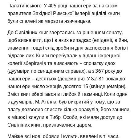
Палатинського. У 405 році нашої ери за наказом
правителя Західної Римської імперії вцілілі книги
були спалені як мерзота язичницька.
До Сивіліних книг звертались за рішенням сенату,
щоб визначити, що і в яких випадках (епідемії, війни,
знамення тощо) слід зробити для заспокоєння богів і
відрази лих. Книги перебували у віданні жрецької
колегії зберігачів та виясняють – спочатку двох
(дуумвіри по священним справах), а з 367 року до
нашої ери – десятьох (децемвіри). У 82-81 роках до
нашої ери число жерців досягло 15 (квіндецемвіри).
Зміст книг зберігався в глибокій таємниці. Коли один
з дуумвірів, М. Атілла, був викритий у тому, що за
плату дозволив списати кілька оракулів, його зашили
в мішок і кинули в Тибр. Особи, які мали доступ до
Сивіліних книг, призначалися царем.
Майже всі нові обряди і культи, введені в ті часи,