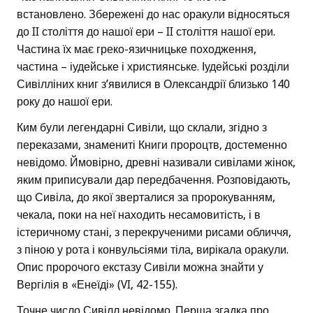
встановлено. Збережені до нас оракули відносяться
до II століття до нашої ери – II століття нашої ери.
Частина їх має греко-язичницьке походження,
частина – іудейське і християнське. Іудейські розділи
Сивілліних книг з’явилися в Олександрії близько 140
року до нашої ери.
Ким були легендарні Сивіли, що склали, згідно з
переказами, знамениті Книги пророцтв, достеменно
невідомо. Ймовірно, древні називали сивілами жінок,
яким приписували дар передбачення. Розповідають,
що Сивіла, до якої зверталися за пророкуванням,
чекала, поки на неї находить несамовитість, і в
істеричному стані, з перекрученими рисами обличчя,
з піною у рота і конвульсіями тіла, вирікала оракули.
Опис пророчого екстазу Сивіли можна знайти у
Вергілія в «Енеїді» (VI, 42-155).
Точне число Сивілл невідомо. Перша згадка про