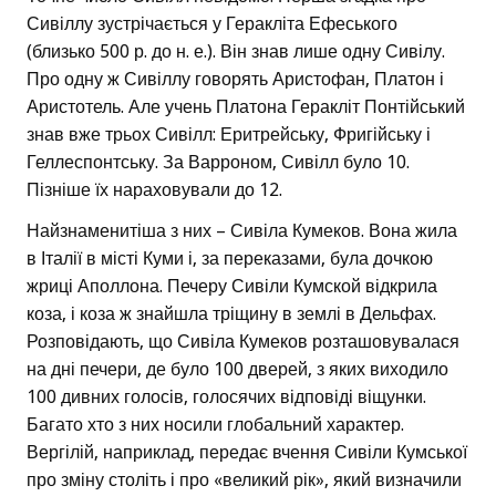
Сивіллу зустрічається у Геракліта Ефеського
(близько 500 р. до н. е.). Він знав лише одну Сивілу.
Про одну ж Сивіллу говорять Аристофан, Платон і
Аристотель. Але учень Платона Геракліт Понтійський
знав вже трьох Сивілл: Еритрейську, Фригійську і
Геллеспонтську. За Варроном, Сивілл було 10.
Пізніше їх нараховували до 12.
Найзнаменитіша з них – Сивіла Кумеков. Вона жила
в Італії в місті Куми і, за переказами, була дочкою
жриці Аполлона. Печеру Сивіли Кумской відкрила
коза, і коза ж знайшла тріщину в землі в Дельфах.
Розповідають, що Сивіла Кумеков розташовувалася
на дні печери, де було 100 дверей, з яких виходило
100 дивних голосів, голосячих відповіді віщунки.
Багато хто з них носили глобальний характер.
Вергілій, наприклад, передає вчення Сивіли Кумської
про зміну століть і про «великий рік», який визначили