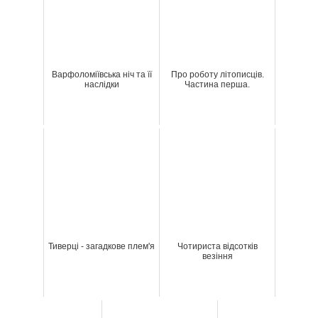
Варфоломіївська ніч та її
Про роботу літописців.
наслідки
Частина перша.
Тиверці - загадкове плем'я
Чотириста відсотків
везіння