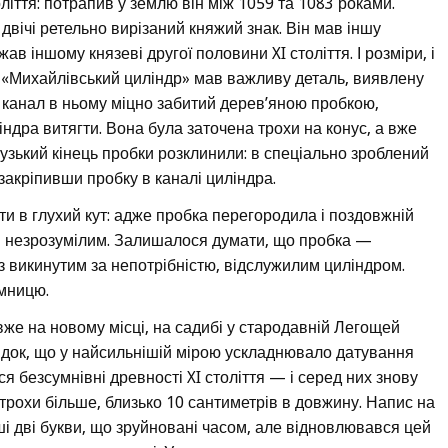
оліття: потрапив у землю він між 1059 та 1083 роками.
 двічі ретельно вирізаний княжий знак. Він мав іншу
ав іншому князеві другої половини XI століття. І розміри, і
 «Михайлівський циліндр» мав важливу деталь, виявлену
 канал в ньому міцно забитий дерев’яною пробкою,
індра витягти. Вона була заточена трохи на конус, а вже
о вузький кінець пробки розклинили: в спеціально зроблений
закріпивши пробку в каналі циліндра.
и в глухий кут: адже пробка перегородила і поздовжній
ім незрозумілим. Залишалося думати, що пробка —
 з викинутим за непотрібністю, відслужилим циліндром.
ємницю.
 вже на новому місці, на садибі у стародавній Легощей
ідок, що у найсильнішій мірою ускладнювало датування
я безсумнівні древності XI століття — і серед них знову
 трохи більше, близько 10 сантиметрів в довжину. Напис на
ші дві букви, що зруйновані часом, але відновлювався цей