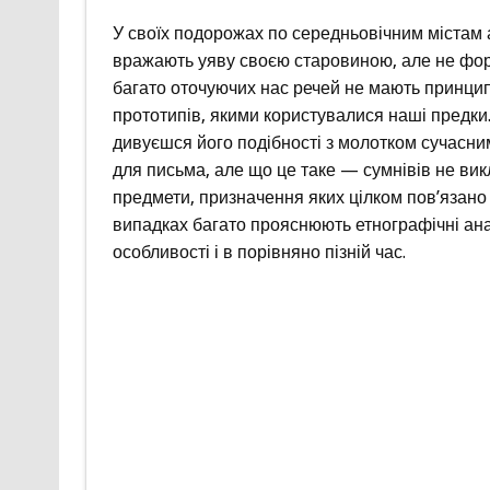
У своїх подорожах по середньовічним містам 
вражають уяву своєю старовиною, але не фор
багато оточуючих нас речей не мають принципо
прототипів, якими користувалися наші предки.
дивуєшся його подібності з молотком сучасним
для письма, але що це таке — сумнівів не в
предмети, призначення яких цілком пов’язано
випадках багато прояснюють етнографічні анало
особливості і в порівняно пізній час.