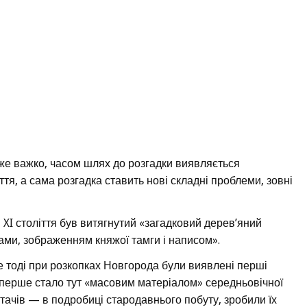
дуже важко, часом шлях до розгадки виявляється
тя, а сама розгадка ставить нові складні проблеми, зовні
 XI століття був витягнутий «загадковий дерев’яний
ми, зображенням княжої тамги і написом».
е тоді при розкопках Новгорода були виявлені перші
вперше стало тут «масовим матеріалом» середньовічної
тачів — в подробиці стародавнього побуту, зробили їх