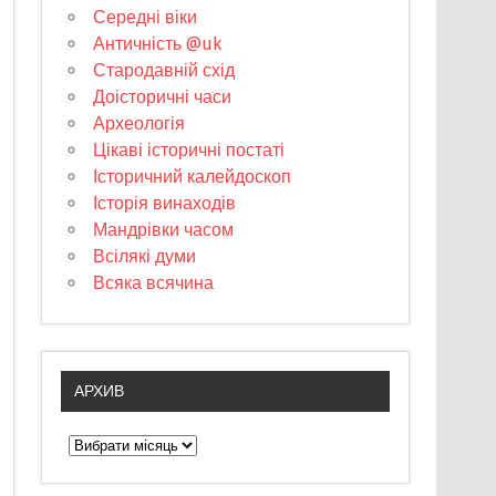
Середні віки
Античність @uk
Стародавній схід
Доісторичні часи
Археологія
Цікаві історичні постаті
Історичний калейдоскоп
Історія винаходів
Мандрівки часом
Всілякі думи
Всяка всячина
АРХИВ
А
р
х