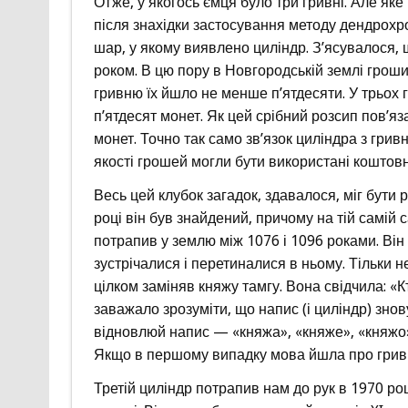
Отже, у якогось ємця було три гривні. Але як
після знахідки застосування методу дендрохро
шар, у якому виявлено циліндр. З’ясувалося, 
роком. В цю пору в Новгородській землі гроши
гривню їх йшло не менше п’ятдесяти. У трьох г
п’ятдесят монет. Як цей срібний розсип пов’яз
монет. Точно так само зв’язок циліндра з гри
якості грошей могли бути використані коштовн
Весь цей клубок загадок, здавалося, міг бути 
році він був знайдений, причому на тій самій
потрапив у землю між 1076 і 1096 роками. Він
зустрічалися і перетиналися в ньому. Тільки н
цілком заміняв княжу тамгу. Вона свідчила: «
заважало зрозуміти, що напис (і циліндр) зно
відновлюй напис — «княжа», «княже», «княжо»
Якщо в першому випадку мова йшла про гривні
Третій циліндр потрапив нам до рук в 1970 ро