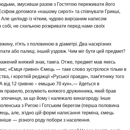
 людьми, змусивши разом з Гостятою переживати його
Есіфом допомоги «нашому сироті» та співчувати Грикші,
. Але циліндр із чітким, чудово вирізаним написом
в собі, не схильною розкривати перед нами своїх
ину, п’ять з половиною в діаметрі. Два наскрізних
пати або палиці, інший уздовж. Чим міг бути цей предмет?
ажений княжий знак, тамга. Отже, предмет мав якесь
ис; «Ємця гривні» Ємець — таке слово зустрілося тільки в
а, і короткій редакції «Руської правди», пам’ятнику того
 «А від 12 гривню – емьцью 70 кун»,— йдеться в
як правило, розуміють княжого дружинника, який брав
 злочинця, за що йому і належало винагороду. Інше
моленська з Ригою і Готським берегом (перша половина
ємець, але, згідно цій формі написання терміна, ємець
ірніше — різного роду побори з населення.