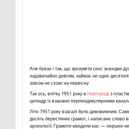
Але буває і так, що зрозуміти сенс знахідки 
надзвичайно довгим, займає не одне десятиліт
зовсім не схожі на первісну.
Так ось, влітку 1951 року в
Новгороді
з пластів
циліндр із взаємно перпендикулярними канала
Літо 1951 року взагалі було дивовижним. Сам
десять берестяних грамот, і написане слово 
археології. Грамоти вводили нас — перших чи