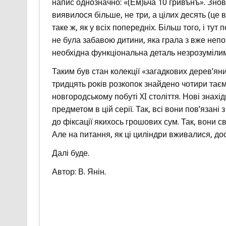
напис однозначно: «(Ем)ьча 10 гривънъ». Знов
виявилося більше, не три, а цілих десять (це 
таке ж, як у всіх попередніх. Більш того, і ту
не була забавою дитини, яка грала з вже неп
необхідна функціональна деталь незрозуміли
Таким був стан колекції «загадкових дерев’яни
тридцять років розкопок знайдено чотири таєм
новгородському побуті XI століття. Нові знах
предметом в цій серії. Так, всі вони пов’язан
до фіксації якихось грошових сум. Так, вони с
Але на питання, як ці циліндри вживалися, досі
Далі буде.
Автор: В. Янін.