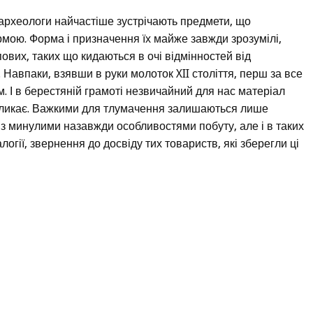
археологи найчастіше зустрічають предмети, що
мою. Форма і призначення їх майже завжди зрозумілі,
вих, таких що кидаються в очі відмінностей від
 Навпаки, взявши в руки молоток XII століття, перш за все
. І в берестяній грамоті незвичайний для нас матеріал
икликає. Важкими для тлумачення залишаються лише
 з минулими назавжди особливостями побуту, але і в таких
гії, звернення до досвіду тих товариств, які зберегли ці