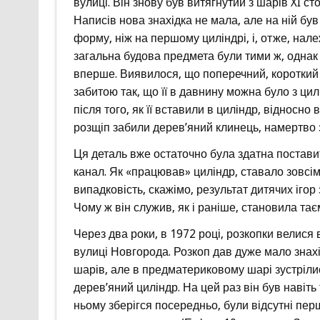
вулиці. Він знову був витягнутий з шарів XI ст
Написів нова знахідка не мала, але на ній був
форму, ніж на першому циліндрі, і, отже, належ
загальна будова предмета були тими ж, однак
вперше. Виявилося, що поперечний, короткий
забитою так, що її в давнину можна було з цил
після того, як її вставили в циліндр, відносн
розщіп забили дерев’яний клинець, намертво 
Ця деталь вже остаточно була здатна поставит
канал. Як «працював» циліндр, ставало зовс
випадковість, скажімо, результат дитячих ігор
Чому ж він служив, як і раніше, становила та
Через два роки, в 1972 році, розкопки велися
вулиці Новгорода. Розкоп дав дуже мало знах
шарів, але в предматериковому шарі зустрілис
дерев’яний циліндр. На цей раз він був навіть
ньому зберігся посередньо, були відсутні пер