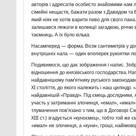
авторів і адресатів особисто знайомими нам
сімейні нещастя, бажати разом з Давидом та 
який ніяк не хотів варити пиво для свого пана
залишався лежати в колекції загадкою, річчю 
таємниць. А їх було кілька.
Насамперед — форма. Вісім сантиметрів у довж
внутрішніх нала — один впоперек рукоятки ло
Подивимося, що дає зображення і напис. Зобр
відношення до князівського господарства. Нап
найдавнішому пам’ятнику руського законодавств
XI століття, до якого належить і наш циліндр.
найдавнішій «Правді». Під ємець дослідники, 
участь у затриманні злочинця, «емал», «имал»
тлумачення пов’язано з тим, що в Договорі С
XIII ст.) згадується «куноємец», тобто той же 
«имал» не злочинця, а «куни», гроші, найімов