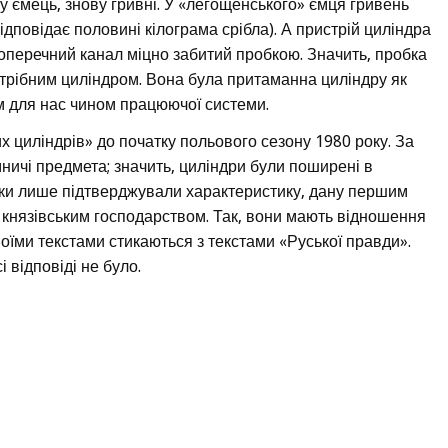
у ємець, знову гривні. У «легощенського» ємця гривень
відповідає половині кілограма срібла). А пристрій циліндра
т поперечний канал міцно забитий пробкою. Значить, пробка
отрібним циліндром. Вона була притаманна циліндру як
м для нас чином працюючої системи.
х циліндрів» до початку польового сезону 1980 року. За
ничі предмета; значить, циліндри були поширені в
ідки лише підтверджували характеристику, дану першим
і з князівським господарством. Так, вони мають відношення
воїми текстами стикаються з текстами «Руської правди».
 відповіді не було.