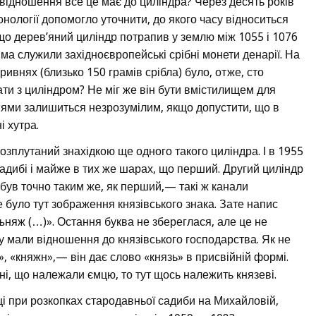
е відношення все це має до циліндра? Через десять років
нології допомогло уточнити, до якого часу відноситься
що дерев’яний циліндр потрапив у землю між 1055 і 1076
ма служили західноєвропейські срібні монети денарії. На
ривнях (близько 150 грамів срібла) було, отже, сто
ати з циліндром? Не міг же він бути вмістилищем для
внями залишиться незрозумілим, якщо допустити, що в
і хутра.
розплутаний знахідкою ще одного такого циліндра. І в 1955
 садибі і майже в тих же шарах, що перший. Другий циліндр
 був точно таким же, як перший,— такі ж канали
е було тут зображення князівського знака. Зате напис
Къняж (…)». Остання буква не збереглася, але це не
ву мали відношення до князівського господарства. Як не
, «княжн»,— він дає слово «князь» в присвійній формі.
, що належали ємцю, то тут щось належить князеві.
ці при розкопках стародавньої садиби на Михайловій,