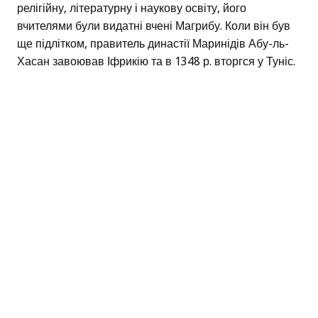
релігійну, літературну і наукову освіту, його
вчителями були видатні вчені Магрибу. Коли він був
ще підлітком, правитель династії Маринідів Абу-ль-
Хасан завоював Іфрикію та в 1348 р. вторгся у Туніс.