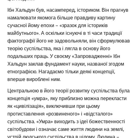
Ібн Хальдун був, насамперед, істориком. Він прагнув
намалювати якомога більше правдиву картину
сучасної йому епохи – «зразок для істориків
майбутнього». А оскільки існуючі в ті часи традиції
фактографії його не задовольняли, він сформулював
теорію суспільства, яка і лягла в основу його
подальших праць. У своєму «Запровадженні» Ібн
Хальдун заклав фундамент науки, названої згодом
етнографією. Нагадаємо тільки деякі концепції,
вперше вироблені ним.
Центральною в його теорії розвитку суспільства була
концепція «умра», яку приблизно можна перекласти
як «цивілізація», виключивши при цьому
протиставлення «розвиненого» і «відсталого»
суспільства. «Умра» виходить з ідеї божественності
світобудови і означає саме життя людини на землі,
устрій людського суспільства в цілому. Людина –