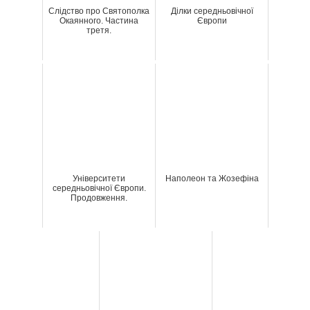
Слідство про Святополка
Ділки середньовічної
Окаянного. Частина
Європи
третя.
Університети
Наполеон та Жозефіна
середньовічної Європи.
Продовження.