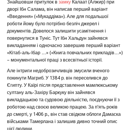
Знайшовши притулок в
замку
Калаат (Алжир) при
дворі Ібн Салама, він написав перший варіант
«Введення» («Мукаддіма»). Але для подальшої
роботи йому було потрібно безліч джерел і
документів. Довелося залишити усамітнення і
повернутися в Туніс. Тут Ібн Хальдун зайнявся
викладанням і одночасно завершив перший варіант
«Кітаб-аль-Ібар …» («Книга повчальних прикладів…»)
– монументальної праці з всесвітньої історії.
Але інтриги недоброзичливців змусили вченого
покинути Магриб. У 1384 р. він переселився до
Єгипту. У Каїрі після представлення мамлюкському
султану аль-Захіру Баркуку він зайнявся
викладацькою та судовою діяльністю, поєднуючи її з
роботою над своєю великою працею. За п’ять років
до смерті, у 1406 р., він став свідком облоги Дамаска
військами Тамерлана і залишив дивно точний опис
цієї людини.