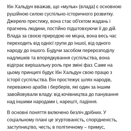
Ібн Хальдун вважав, що «мульк» (влада) є основною
рушійною силою суспільно-історичного розвитку.
Джерело престижу, вона стає об’єктом жадань і
прагнень людини, постійно підштовхуючи її до дій.
Влада за своєю природою не міцна, вона весь час
переходить від однієї групи до іншої, від одного
народу до іншого. Будучи засобом перерозподілу
надлишків та впорядкування суспільства, вона
відіграє вирішальну роль при зміні фаз. Саме на
цьому принципі будує Ібн Хальдун свою працю з
історії суспільства. Він простежує шлях народів,
переважно арабів і берберів, які один за іншим
завойовували владу: від кочівництва до панування
над іншими народами і, нарешті, падіння.
В основні поняття включено безліч дрібних. У
соціальному плані це згуртованість, спорідненість,
заступництво, честь; в політичному – примус,