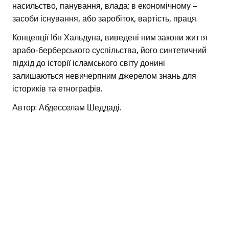
насильство, панування, влада; в економічному –
засоби існування, або заробіток, вартість, праця.
Концепції Ібн Хальдуна, виведені ним закони життя
арабо-берберського суспільства, його синтетичний
підхід до історії ісламського світу донині
залишаються невичерпним джерелом знань для
істориків та етнографів.
Автор: Абдесселам Шеддаді.