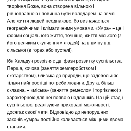
творіння Боже, вона створена вільною і
рівноправною і повинна бути володарем на землі.
Але життя людей неоднакове, бо визначається
географічними і кліматичними умовами. «Умра» – це і
форми соціального життя, точніше, життя міського (з
його великим скупченням людей) на відміну від
сільської (в горах або пустелі).
Ібн Хальдун розрізняє дві фази розвитку суспільства.
Перша, кочова (заняття землеробством і
скотарством), близька до природи, що задовольняє
тільки найпростіші потреби людини. Друга, більш
складна, – «міська» (заняття ремеслом і торгівлею) з
характерною для неї появою надлишків. На цій стадії
суспільство, реалізуючи приховані можливості,
досягає своєї мети. Відповідно до непорушних
законів «умра» постійно коливається між цими двома
станами.