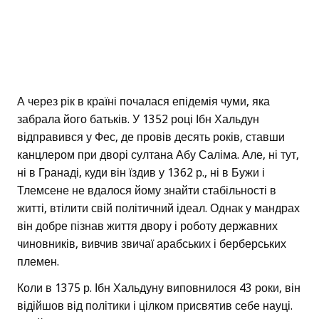
А через рік в країні почалася епідемія чуми, яка
забрала його батьків. У 1352 році Ібн Хальдун
відправився у Фес, де провів десять років, ставши
канцлером при дворі султана Абу Саліма. Але, ні тут,
ні в Гранаді, куди він їздив у 1362 р., ні в Бужи і
Тлемсене не вдалося йому знайти стабільності в
житті, втілити свій політичний ідеал. Однак у мандрах
він добре пізнав життя двору і роботу державних
чиновників, вивчив звичаї арабських і берберських
племен.
Коли в 1375 р. Ібн Хальдуну виповнилося 43 роки, він
відійшов від політики і цілком присвятив себе науці.