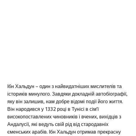
Ібн Хальдун – один з найвидатніших мислителів та
істориків минулого. Завдяки докладній автобіографії,
яку він залишив, нам добре відомі події його життя.
Він народився у 1332 році в Тунісі в сім’ї
високопоставлених чиновників і вчених, вихідців з
Андалусії, які ведуть свій рід від стародавніх
єменських арабів. Ібн Хальдун отримав прекрасну