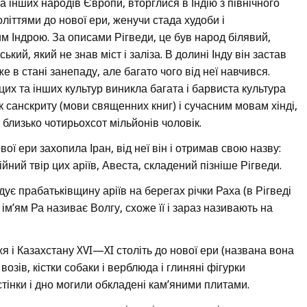
 та інших народів Європи, вторглися в Індію з північного
толіттями до нової ери, женучи стада худоби і
м Індрою. За описами Рігведи, це був народ білявий,
ий, який не знав міст і заліза. В долині Інду він застав
 в стані занепаду, але багато чого від неї навчився.
цих та інших культур виникла багата і барвиста культура
к санскриту (мови священних книг) і сучасним мовам хінді,
з близько чотирьохсот мільйонів чоловік.
нової ери захопила Іран, від неї він і отримав свою назву:
йний твір цих аріїв, Авеста, складений пізніше Рігведи.
дує прабатьківщину аріїв на берегах річки Раха (в Рігведі
д ім’ям Ра називає Волгу, схоже її і зараз називають на
 і Казахстану XVI—XI століть до нової ери (названа вона
озів, кістки собаки і верблюда і глиняні фігурки
стінки і дно могили обкладені кам’яними плитами.