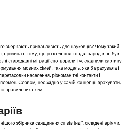
вго зберігають привабливість для науковців? Чому такий
, причина в тому, що розселення і поділ народів не був
зні стародавні міграції спотворили і ускладнили картину,
рмування мовних сімей, така модель, яка б врахувала і
еретасовки населення, різноманітні контакти і
племен. Словом, необхідно у самій концепції врахувати,
но правильних схем.
аріїв
нішого збірника священних співів Індії, складені аріями.