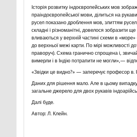
Історія розвитку індоєвропейських мов зображе
праіндоєвропейської мови, ділиться на рукави
русел показано дроблення мов, злиттям русел 
складні і різноманітні, довелося зобразити ще 
вливаються у верхній частині схеми в «море» 
до верхньої межі карти. По мірі можливості д
праворуч). Схема гранично спрощена і, звичай
вимерли і в Індію потрапити не могли»,— відп
«Звідки це видно?» — заперечує професор в. І
Даних для рішення мало. Але в цьому випадк
загальне джерело для двох рукавів індоарійськ
Далі буде.
Автор: Л. Клейн.