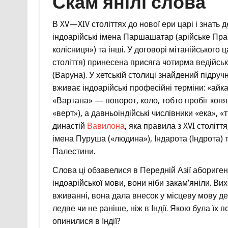
Скам’янілі слова
В XV—XIV століттях до нової ери царі і знать 
індоарійські імена Паршашатар (арійське Пр
колісниця») та інші. У договорі мітанійського 
століття) принесена присяга чотирма ведійськ
(Варуна). У хетській столиці знайдений підручни
вживає індоарійські професійні терміни: «айка
«Вартана» — поворот, коло, тобто пробіг коня 
«верт»), а давньоіндійські числівники «ека», 
династій
Вавилона
, яка правила з XVI століття
імена Пуруша («людина»), Індарота (Індрота) т
Палестини.
Слова ці обзавелися в Передній Азії абориге
індоарійської мови, вони ніби закам’яніли. Ви
вживанні, вона дала внесок у місцеву мову дещ
ледве чи не раніше, ніж в Індії. Якою була їх по
опинилися в Індії?