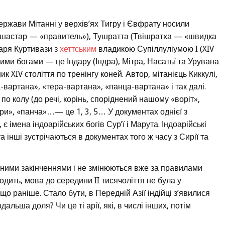
держави Мітанні у верхів’ях Тигру і Євфрату носили
ашастар — «правитель»), Тушратта (Твішратха — «швидка
царя Куртивази з
хеттським
владикою Супіллуліумою I (XIV
ими богами — це Індару (Індра), Мітра, Насатьї та Урувана
к XIV століття по тренінгу коней. Автор, мітанієць Киккулі,
-вартана», «тера-вартана», «панца-вартана» і так далі.
по колу (до речі, корінь, споріднений нашому «воріт»,
«три», «панча»…— це 1, 3, 5… У документах однієї з
, є імена індоарійських богів Сур’ї і Марута. Індоарійські
а інші зустрічаються в документах того ж часу з Сирії та
нними закінченнями і не змінюються вже за правилами
ходить, мова до середини II тисячоліття не була у
о раніше. Стало бути, в Передній Азії індійці з’явилися
дальша доля? Чи це ті арії, які, в числі інших, потім