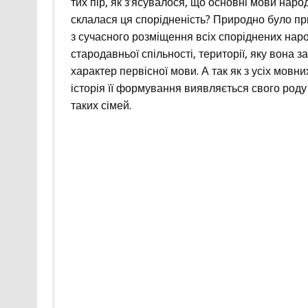
тих пір, як з’ясувалося, що основні мови народ
склалася ця спорідненість? Природно було пр
з сучасного розміщення всіх споріднених народ
стародавньої спільності, території, яку вона з
характер первісної мови. А так як з усіх мовн
історія її формування виявляється свого роду
таких сімей.