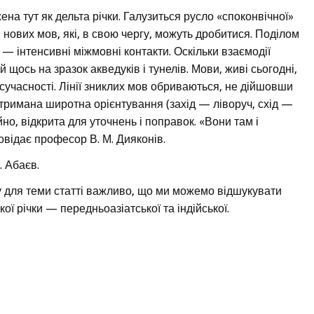
на тут як дельта річки. Галузиться русло «споконвічної»
 нових мов, які, в свою чергу, можуть дробитися. Поділом
— інтенсивні міжмовні контакти. Оскільки взаємодії
й щось на зразок акведуків і тунелів. Мови, живі сьогодні,
сучасності. Лінії зниклих мов обриваються, не дійшовши
отримана широтна орієнтування (захід — ліворуч, схід —
но, відкрита для уточнень і поправок. «Вони там і
овідає професор В. М. Дияконів.
. Абаєв.
у для теми статті важливо, що ми можемо відшукувати
ої річки — передньоазіатської та індійської.