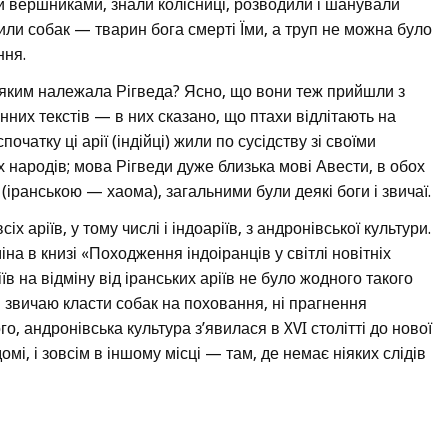
и вершниками, знали колісниці, розводили і шанували
и собак — тварин бога смерті Їми, а труп не можна було
ння.
, яким належала Рігведа? Ясно, що вони теж прийшли з
нних текстів — в них сказано, що птахи відлітають на
очатку ці арії (індійці) жили по сусідству зі своїми
ародів; мова Рігведи дуже близька мові Авести, в обох
 (іранською — хаома), загальними були деякі боги і звичаї.
 аріїв, у тому числі і індоаріїв, з андронівської культури.
іна в книзі «Походження індоіранців у світлі новітніх
іїв на відміну від іранських аріїв не було жодного такого
і звичаю класти собак на поховання, ні прагнення
го, андронівська культура з’явилася в XVI столітті до нової
омі, і зовсім в іншому місці — там, де немає ніяких слідів