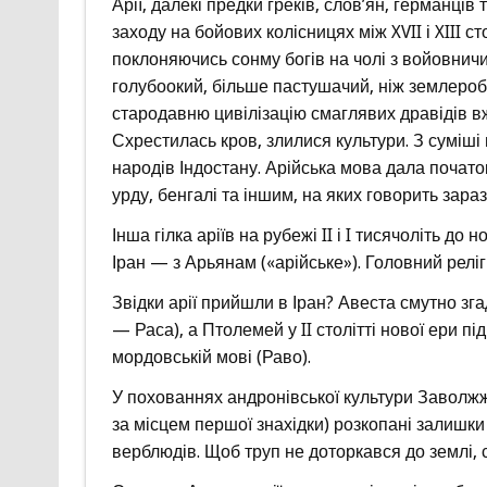
Арії, далекі предки греків, слов’ян, германців
заходу на бойових колісницях між XVII і XIII с
поклоняючись сонму богів на чолі з войовничи
голубоокий, більше пастушачий, ніж землеробськ
стародавню цивілізацію смаглявих дравідів вже
Схрестилась кров, злилися культури. З суміші 
народів Індостану. Арійська мова дала почато
урду, бенгалі та іншим, на яких говорить зара
Інша гілка аріїв на рубежі II і I тисячоліть до 
Іран — з Арьянам («арійське»). Головний релігі
Звідки арії прийшли в Іран? Авеста смутно зга
— Раса), а Птолемей у II столітті нової ери пі
мордовській мові (Раво).
У похованнях андронівської культури Заволжжя
за місцем першої знахідки) розкопані залишки в
верблюдів. Щоб труп не доторкався до землі, 