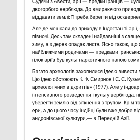
Судячи з Авести, арії — предки іранців — бул
двогорбого верблюда. До вмираючого приводил
віддавати землі: її треба берегти від оскверне
Але де мешкали до приходу в Індостан ті арії
півночі. Десь там складені найдавніші з свяще
зиму, а з дерев опадає листя. Ясно також, що сп
найближчими родичами — предками іранських н
гілок аріїв був культ наркотичного напою соми
Багато археологів захопилися ідеєю вивести всіх
Цю ідею обстоюють К. Ф. Смирнов і Є. Є. Кузьм
археологічних відкриттів» (1977). Але у індоар
інтенсивного розведення і культу верблюда, н
уберегти землю від зіткнення з трупом. Крім то
ери, а до цього часу індійці були вже добре від
андронівської культури,— в Передній Азії.