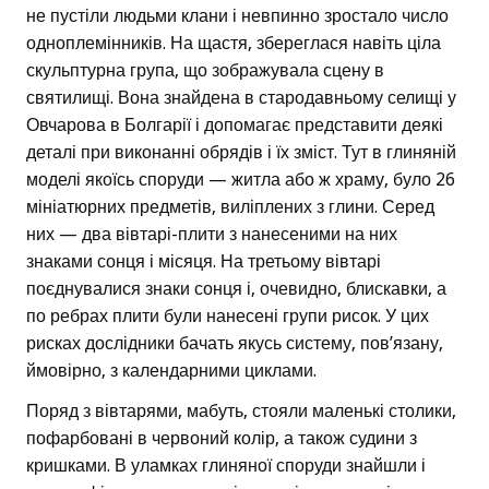
не пустіли людьми клани і невпинно зростало число
одноплемінників. На щастя, збереглася навіть ціла
скульптурна група, що зображувала сцену в
святилищі. Вона знайдена в стародавньому селищі у
Овчарова в Болгарії і допомагає представити деякі
деталі при виконанні обрядів і їх зміст. Тут в глиняній
моделі якоїсь споруди — житла або ж храму, було 26
мініатюрних предметів, виліплених з глини. Серед
них — два вівтарі-плити з нанесеними на них
знаками сонця і місяця. На третьому вівтарі
поєднувалися знаки сонця і, очевидно, блискавки, а
по ребрах плити були нанесені групи рисок. У цих
рисках дослідники бачать якусь систему, пов’язану,
ймовірно, з календарними циклами.
Поряд з вівтарями, мабуть, стояли маленькі столики,
пофарбовані в червоний колір, а також судини з
кришками. В уламках глиняної споруди знайшли і