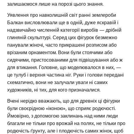
залишаємося лише на порозі цього знання.
Уявлення про навколишній світ ранні землероби
Балкан висловлювали ще в одній, дуже яскравій і
надзвичайно численній категорії виробів — дрібній
глиняній скульптурі. Серед цих фігурок безмежно
панували жіночі, часто прикрашені розписом або
врізаним орнаментом. Вони були стоячими або
сидячими, пристосованими для підвішування або ж
для втикання. Головне, що моделювалося в них, —
це тулуб і верхня частина ніг. Руки і голови передані
схематично, вони не залучали уваги ні самих
художників, ні тих, для кого призначалися.
Вчені нерідко вважають, що для древніх ці фігурки
були своєрідною «іконою», що сприяє родючості.
Ймовірно, з допомогою заклинань над ними люди
благали не тільки про врожай на полях, не тільки про
родючість ґрунту, але і плодючість самих жінок, щоб