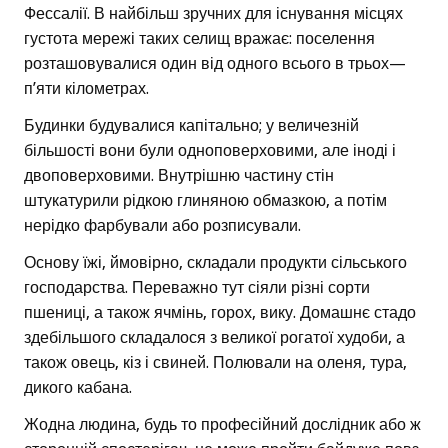
Фессалії. В найбільш зручних для існування місцях
густота мережі таких селищ вражає: поселення
розташовувалися один від одного всього в трьох—
п’яти кілометрах.
Будинки будувалися капітально; у величезній
більшості вони були одноповерховими, але іноді і
двоповерховими. Внутрішню частину стін
штукатурили рідкою глиняною обмазкою, а потім
нерідко фарбували або розписували.
Основу їжі, ймовірно, складали продукти сільського
господарства. Переважно тут сіяли різні сорти
пшениці, а також ячмінь, горох, вику. Домашнє стадо
здебільшого складалося з великої рогатої худоби, а
також овець, кіз і свиней. Полювали на оленя, тура,
дикого кабана.
Жодна людина, будь то професійний дослідник або ж