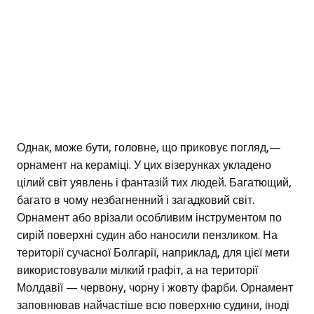
Однак, може бути, головне, що приковує погляд,—
орнамент на кераміці. У цих візерунках укладено
цілий світ уявлень і фантазій тих людей. Багатющий,
багато в чому незбагненний і загадковий світ.
Орнамент або врізали особливим інструментом по
сирій поверхні судин або наносили пензликом. На
території сучасної Болгарії, наприклад, для цієї мети
використовували мілкий графіт, а на території
Молдавії — червону, чорну і жовту фарби. Орнамент
заповнював найчастіше всю поверхню судини, іноді