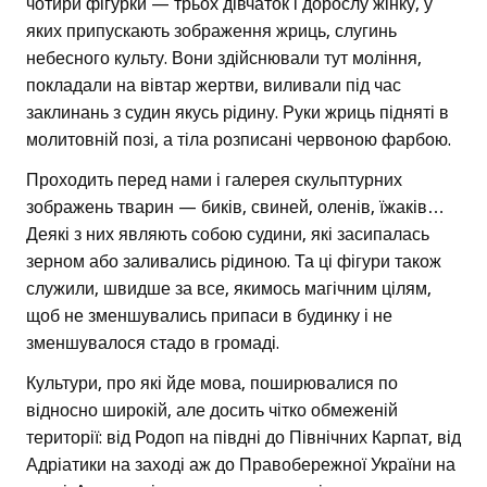
чотири фігурки — трьох дівчаток і дорослу жінку, у
яких припускають зображення жриць, слугинь
небесного культу. Вони здійснювали тут моління,
покладали на вівтар жертви, виливали під час
заклинань з судин якусь рідину. Руки жриць підняті в
молитовній позі, а тіла розписані червоною фарбою.
Проходить перед нами і галерея скульптурних
зображень тварин — биків, свиней, оленів, їжаків…
Деякі з них являють собою судини, які засипалась
зерном або заливались рідиною. Та ці фігури також
служили, швидше за все, якимось магічним цілям,
щоб не зменшувались припаси в будинку і не
зменшувалося стадо в громаді.
Культури, про які йде мова, поширювалися по
відносно широкій, але досить чітко обмеженій
території: від Родоп на півдні до Північних Карпат, від
Адріатики на заході аж до Правобережної України на