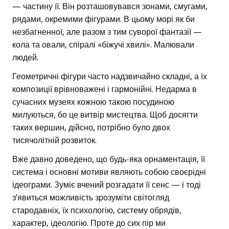
— частину її. Він розташовувався зонами, смугами,
рядами, окремими фігурами. В цьому морі як би
незбагненної, але разом з тим суворої фантазії —
кола та овали, спіралі «біжучі хвилі». Малювали
людей.
Геометричні фігури часто надзвичайно складні, а їх
композиції врівноважені і гармонійні. Недарма в
сучасних музеях кожною такою посудиною
милуються, бо це витвір мистецтва. Щоб досягти
таких вершин, дійсно, потрібно було двох
тисячолітній розвиток.
Вже давно доведено, що будь-яка орнаментація, її
система і основні мотиви являють собою своєрідні
ідеограми. Зуміє вчений розгадати її сенс — і тоді
з’явиться можливість зрозуміти світогляд
стародавніх, їх психологію, систему обрядів,
характер, ідеологію. Проте до сих пір ми