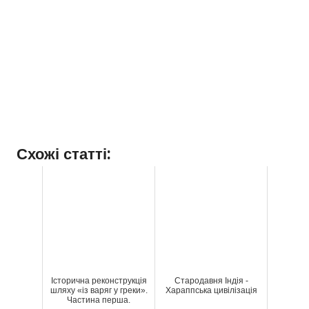
Схожі статті:
Історична реконструкція
Стародавня Індія -
шляху «із варяг у греки».
Хараппська цивілізація
Частина перша.