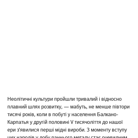
Неолітичні культури пройшли тривалий і відносно
плавний шлях розвитку, — мабуть, не менше півтори
тисячі років, коли в побуті у населення Балкано-
Карпатья у другій половині V тисячоліття до нашої
ери з’явилися перші мідні вироби. З моменту вступу
цих народів у добу раннього металу стає очевидним