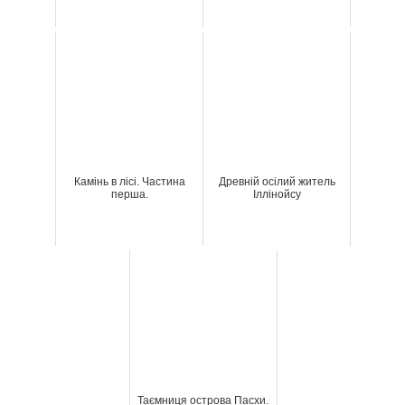
Камінь в лісі. Частина
Древній осілий житель
перша.
Іллінойсу
Таємниця острова Пасхи.