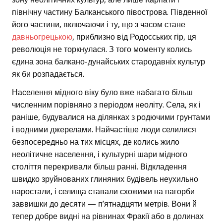
північну частину Балканського півострова. Південної
його частини, включаючи і ту, що з часом стане
давньогрецькою
, приблизно від Родосських гір, ця
революція не торкнулася. З того моменту колись
єдина зона балкано-дунайських стародавніх культур
як би розпадається.
Населення мідного віку було вже набагато більш
численним порівняно з періодом неоліту. Села, як і
раніше, будувалися на ділянках з родючими грунтами
і водними джерелами. Найчастіше люди селилися
безпосередньо на тих місцях, де колись жило
неолітичне населення, і культурні шари мідного
століття перекривали більш ранні. Відкладення
швидко зруйнованих глиняних будівель неухильно
наростали, і селища ставали схожими на пагорби
заввишки до десяти — п’ятнадцяти метрів. Вони й
тепер добре видні на рівнинах Фракії або в долинах