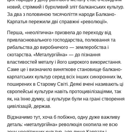
новий, стрімкий і бурхливий зліт балканських культур.
За два з половиною тисячоліття народи Балкано-
Карпатья пережили дві справжні «революції».
Перша, «неолітична» призвела до переходу від
привласнювального господарства, полювання та
рибальства до виробничого — землеробства і
скотарства. «Металургійна» — до пізнання
властивостей металу і його широкого використання.
Саме це і визначило виняткове становище балкано-
карпатських культур серед всіх інших синхронних їм,
поширених в Старому Світі. Деякі вчені називають ці
європейські культури навіть протоцивілізаціями, так
як, на їхню думку, ці культури були на грані створення
цивілізацій, держав.
Відзначимо тут, хоча б побіжно, одну дуже важливу
деталь: «металургійна» революція охопила не всю
зону неолітичних культур, але лише Карпати і