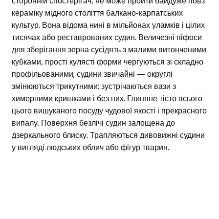
сторонній спостерігач, не може пройти байдуже повз
кераміку мідного століття балкано-карпатських
культур. Вона відома нині в мільйонах уламків і цілих
тисячах або реставрованих судин. Величезні піфоси
для зберігання зерна сусідять з малими витонченими
кубками, прості кулясті форми чергуються зі складно
профільованими; судини звичайні — округлі
змінюються трикутними; зустрічаються вази з
химерними кришками і без них. Глиняне тісто всього
цього вишуканого посуду чудової якості і прекрасного
випалу. Поверхня безлічі судин залощена до
дзеркального блиску. Трапляються дивовижні судини
у вигляді людських облич або фігур тварин.