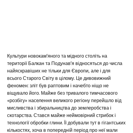
Культури новокам’яного та мідного століть на
території Балкан та Подунав’я відносяться до числа
найяскравіших не тільки для Європи, але і для
всього Старого Світу в цілому. Це дивовижний
феномен: зліт був раптовим і начебто ніщо не
віщувало його. Майже без тривалого тимчасового
«розбігу» населення великого регіону перейшло від
мисливства і збиральництва до землеробства і
скотарства. Стався майже неймовірний стрибок і
технології обробки глини. Її добували тут в гігантських
кількостях, хоча в попередній період про неї мали