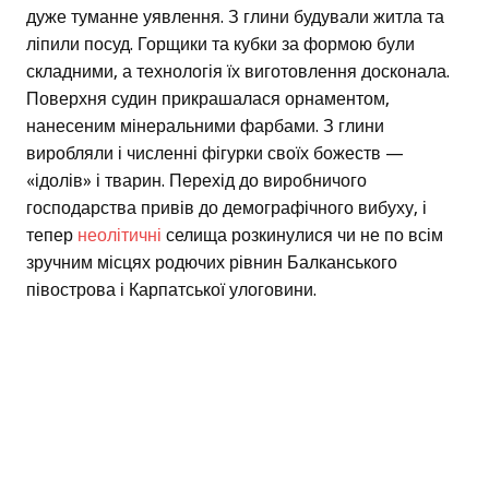
дуже туманне уявлення. З глини будували житла та
ліпили посуд. Горщики та кубки за формою були
складними, а технологія їх виготовлення досконала.
Поверхня судин прикрашалася орнаментом,
нанесеним мінеральними фарбами. З глини
виробляли і численні фігурки своїх божеств —
«ідолів» і тварин. Перехід до виробничого
господарства привів до демографічного вибуху, і
тепер
неолітичні
селища розкинулися чи не по всім
зручним місцях родючих рівнин Балканського
півострова і Карпатської улоговини.