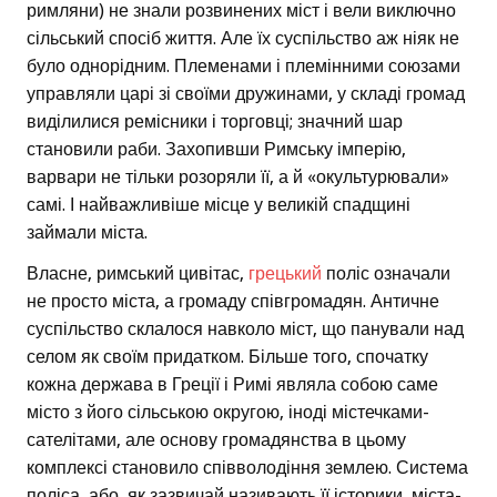
римляни) не знали розвинених міст і вели виключно
сільський спосіб життя. Але їх суспільство аж ніяк не
було однорідним. Племенами і племінними союзами
управляли царі зі своїми дружинами, у складі громад
виділилися ремісники і торговці; значний шар
становили раби. Захопивши Римську імперію,
варвари не тільки розоряли її, а й «окультурювали»
самі. І найважливіше місце у великій спадщині
займали міста.
Власне, римський цивітас,
грецький
поліс означали
не просто міста, а громаду співгромадян. Античне
суспільство склалося навколо міст, що панували над
селом як своїм придатком. Більше того, спочатку
кожна держава в Греції і Римі являла собою саме
місто з його сільською округою, іноді містечками-
сателітами, але основу громадянства в цьому
комплексі становило співволодіння землею. Система
поліса, або, як зазвичай називають її історики, міста-