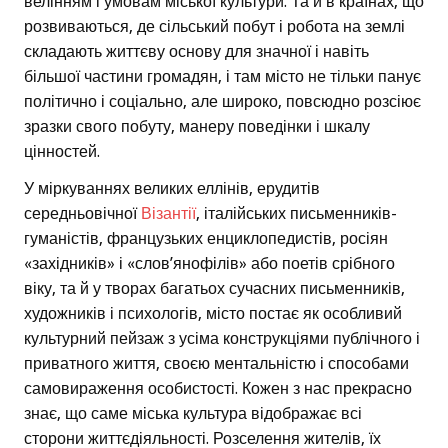
велінням і умовам міської культури. Та й в країнах, що
розвиваються, де сільський побут і робота на землі
складають життєву основу для значної і навіть
більшої частини громадян, і там місто не тільки панує
політично і соціально, але широко, повсюдно розсіює
зразки свого побуту, манеру поведінки і шкалу
цінностей.
У міркуваннях великих еллінів, ерудитів
середньовічної
Візантії
, італійських письменників-
гуманістів, французьких енциклопедистів, росіян
«західників» і «слов’янофілів» або поетів срібного
віку, та й у творах багатьох сучасних письменників,
художників і психологів, місто постає як особливий
культурний пейзаж з усіма конструкціями публічного і
приватного життя, своєю ментальністю і способами
самовираження особистості. Кожен з нас прекрасно
знає, що саме міська культура відображає всі
сторони життєдіяльності. Розселення жителів, їх