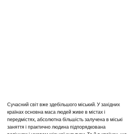
Сучасний світ вже здебільшого міський. У західних
країнах основна маса людей живе в містах і
передмістях, абсолютна більшість залучена в міські
заняття і практично людина підпорядкована