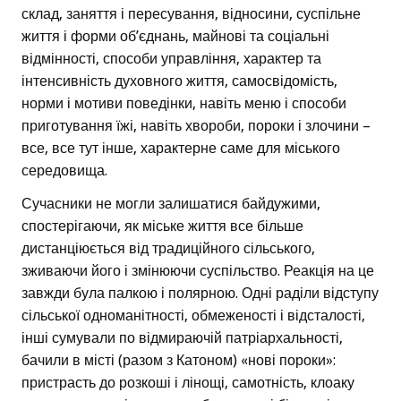
склад, заняття і пересування, відносини, суспільне
життя і форми об’єднань, майнові та соціальні
відмінності, способи управління, характер та
інтенсивність духовного життя, самосвідомість,
норми і мотиви поведінки, навіть меню і способи
приготування їжі, навіть хвороби, пороки і злочини –
все, все тут інше, характерне саме для міського
середовища.
Сучасники не могли залишатися байдужими,
спостерігаючи, як міське життя все більше
дистанціюється від традиційного сільського,
зживаючи його і змінюючи суспільство. Реакція на це
завжди була палкою і полярною. Одні раділи відступу
сільської одноманітності, обмеженості і відсталості,
інші сумували по відмираючій патріархальності,
бачили в місті (разом з Катоном) «нові пороки»:
пристрасть до розкоші і лінощі, самотність, клоаку