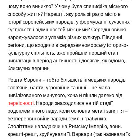
чому воно виникло? У чому була специфіка міського
способу життя? Нарешті, яку роль зіграло місто в
історії європейських народів, у формуванні сучасних
суспільств і відмінностей між ними? Середньовіччя
народжувалося з уламків різних культур. Південні
регіони, що входили в середземноморську історико-
культурну спільність, вже пройшли перший етап
цивілізації в період античності і досягли, як відомо,
блискучих вершин.
Решта Європи – тобто більшість німецьких народів:
слов’яни, балти, угрофінни та інші – не мала
цивілізованого минулого, хоча й пішли далеко від
первісності
. Народи знаходилися на тій стадії
родоплемінного ладу, коли основна мета і заняття –
безперервні війни заради землі і грабунків.
Століттями нападаючи на Римську імперію, вони,
врешті-решт, зруйнували її. Варвари (так називали їх