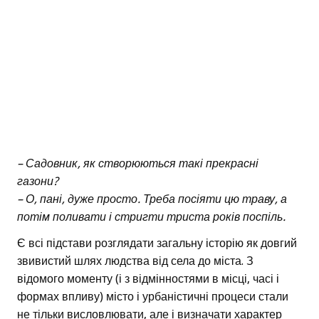
– Садовник, як створюються такі прекрасні
газони?
– О, пані, дуже просто. Треба посіяти цю траву, а
потім поливати і стригти триста років поспіль.
Є всі підстави розглядати загальну історію як довгий
звивистий шлях людства від села до міста. З
відомого моменту (і з відмінностями в місці, часі і
формах впливу) місто і урбаністичні процеси стали
не тільки висловлювати, але і визначати характер