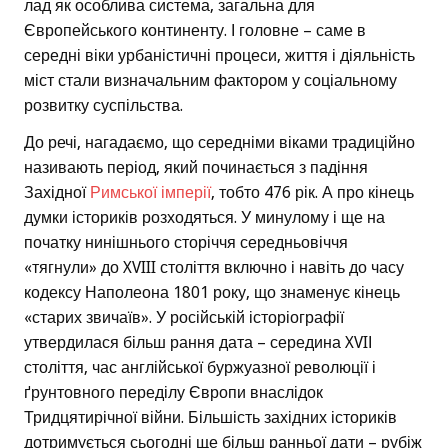
лад як особлива система, загальна для
Європейського континенту. І головне – саме в
середні віки урбаністичні процеси, життя і діяльність
міст стали визначальним фактором у соціальному
розвитку суспільства.
До речі, нагадаємо, що середніми віками традиційно
називають період, який починається з падіння
Західної
Римської імперії
, тобто 476 рік. А про кінець
думки істориків розходяться. У минулому і ще на
початку нинішнього сторіччя середньовіччя
«тягнули» до XVIII століття включно і навіть до часу
кодексу Наполеона 1801 року, що знаменує кінець
«старих звичаїв». У російській історіографії
утвердилася більш рання дата – середина XVIІ
століття, час англійської буржуазної революції і
ґрунтовного переділу Європи внаслідок
Тридцятирічної війни. Більшість західних істориків
дотримується сьогодні ще більш ранньої дати – рубіж