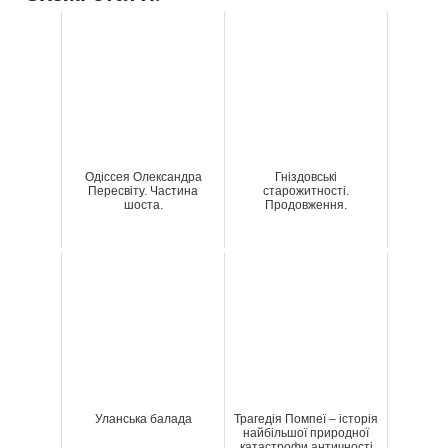
Одіссея Олександра
Гніздовські
Пересвіту. Частина
старожитності.
шоста.
Продовження.
Уланська балада
Трагедія Помпеї – історія
найбільшої природної
катастрофи античності