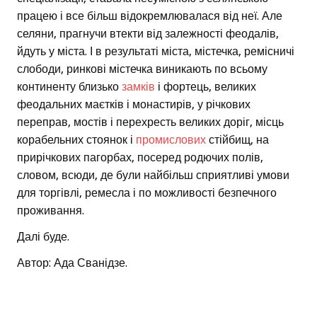
працею і все більш відокремлювалася від неї. Але
селяни, прагнучи втекти від залежності феодалів,
йдуть у міста. І в результаті міста, містечка, ремісничі
слободи, ринкові містечка виникають по всьому
континенту близько
замків
і фортець, великих
феодальних маєтків і монастирів, у річкових
переправ, мостів і перехресть великих доріг, місць
корабельних стоянок і
промислових
стійбищ, на
прирічкових пагорбах, посеред родючих полів,
словом, всюди, де були найбільш сприятливі умови
для торгівлі, ремесла і по можливості безпечного
проживання.
Далі буде.
Автор: Ада Сванідзе.