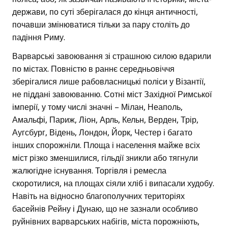
держави, по суті зберігалася до кінця античності,
почавши змінюватися тільки за пару століть до
падіння Риму.
Варварські завоювання зі страшною силою вдарили
по містах. Повністю в раннє середньовіччя
зберігалися лише рабовласницькі поліси у Візантії,
не піддані завоюванню. Сотні міст Західної Римської
імперії, у тому числі значні – Мілан, Неаполь,
Амальфі, Париж, Ліон, Арль, Кельн, Верден, Трір,
Аугсбург, Відень, Лондон, Йорк, Честер і багато
інших спорожніли. Площа і населення майже всіх
міст різко зменшилися, гільдії зникли або тягнули
жалюгідне існування. Торгівля і ремесла
скоротилися, на площах сіяли хліб і випасали худобу.
Навіть на відносно благополучних територіях
басейнів Рейну і Дунаю, що не зазнали особливо
руйнівних варварських набігів, міста порожніють,