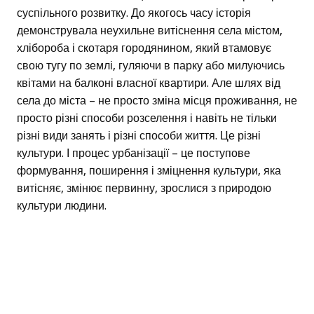
суспільного розвитку. До якогось часу історія
демонструвала неухильне витіснення села містом,
хлібороба і скотаря городянином, який втамовує
свою тугу по землі, гуляючи в парку або милуючись
квітами на балконі власної квартири. Але шлях від
села до міста – не просто зміна місця проживання, не
просто різні способи розселення і навіть не тільки
різні види занять і різні способи життя. Це різні
культури. І процес урбанізації – це поступове
формування, поширення і зміцнення культури, яка
витісняє, змінює первинну, зрослися з природою
культури людини.