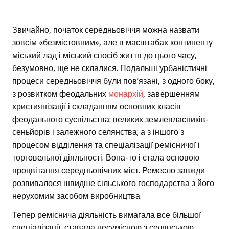
Звичайно, початок середньовіччя можна назвати
зовсім «безмістовним», але в масштабах континенту
міський лад і міський спосіб життя до цього часу,
безумовно, ще не склалися. Подальші урбаністичні
процеси середньовіччя були пов’язані, з одного боку,
з розвитком феодальних
монархій
, завершенням
християнізації і складанням основних класів
феодального суспільства: великих землевласників-
сеньйорів і залежного селянства; а з іншого з
процесом відділення та спеціалізації ремісничої і
торговельної діяльності. Вона-то і стала основою
процвітання середньовічних міст. Ремесло завжди
розвивалося швидше сільського господарства з його
нерухомим засобом виробництва.
Тепер реміснича діяльність вимагала все більшої
спеціалізації, ставала несумісною з селянською