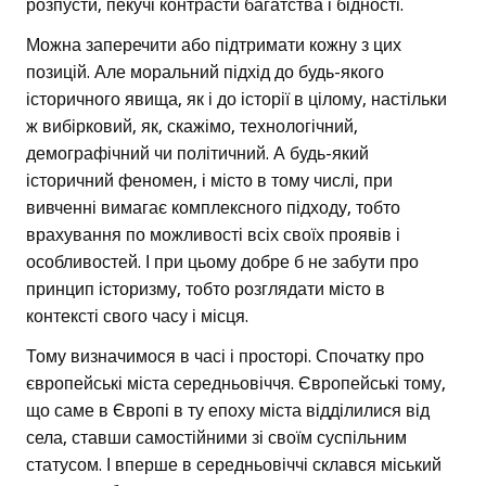
розпусти, пекучі контрасти багатства і бідності.
Можна заперечити або підтримати кожну з цих
позицій. Але моральний підхід до будь-якого
історичного явища, як і до історії в цілому, настільки
ж вибірковий, як, скажімо, технологічний,
демографічний чи політичний. А будь-який
історичний феномен, і місто в тому числі, при
вивченні вимагає комплексного підходу, тобто
врахування по можливості всіх своїх проявів і
особливостей. І при цьому добре б не забути про
принцип історизму, тобто розглядати місто в
контексті свого часу і місця.
Тому визначимося в часі і просторі. Спочатку про
європейські міста середньовіччя. Європейські тому,
що саме в Європі в ту епоху міста відділилися від
села, ставши самостійними зі своїм суспільним
статусом. І вперше в середньовіччі склався міський