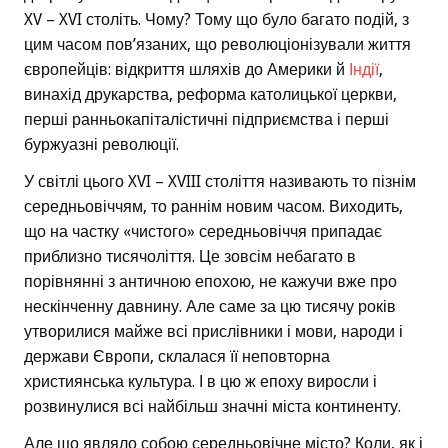
XV – XVI століть. Чому? Тому що було багато подій, з
цим часом пов’язаних, що революціонізували життя
європейців: відкриття шляхів до Америки й
Індії
,
винахід друкарства, реформа католицької церкви,
перші ранньокапіталістичні підприємства і перші
буржуазні революції.
У світлі цього XVI – XVIII століття називають то пізнім
середньовіччям, то раннім новим часом. Виходить,
що на частку «чистого» середньовіччя припадає
приблизно тисячоліття. Це зовсім небагато в
порівнянні з античною епохою, не кажучи вже про
нескінченну давнину. Але саме за цю тисячу років
утворилися майже всі прислівники і мови, народи і
держави Європи, склалася її неповторна
християнська культура. І в цю ж епоху виросли і
розвинулися всі найбільш значні міста континенту.
Але що являло собою середньовічне місто? Коли, як і